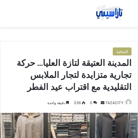
بحث عن
الق
المحلية
المدينة العتيقة لتازة العليا… حركة
تجارية متزايدة لتجار الملابس
التقليدية مع اقتراب عيد الفطر
TAZACITY
أ
0
336
دقيقة واحدة
ر
س
ل
ب