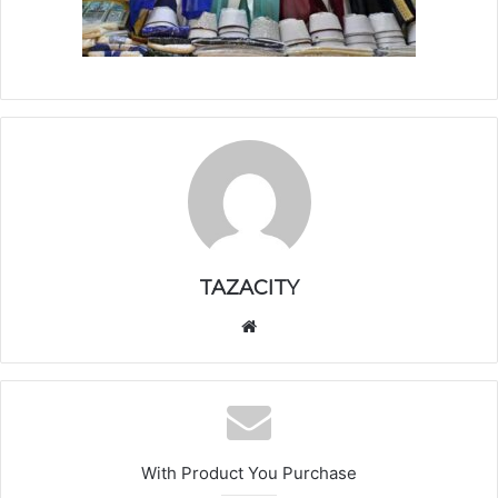
TAZACITY
موق
ع
الوي
ب
With Product You Purchase