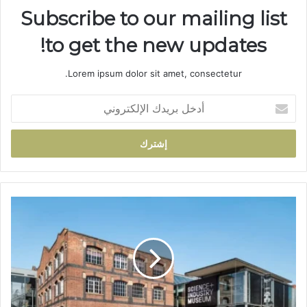
Subscribe to our mailing list
to get the new updates!
Lorem ipsum dolor sit amet, consectetur.
أ
د
خ
ل
ب
ر
ي
د
أ
ك
ع
ا
ل
ل
ا
إ
م
ل
ت
ك
ا
ت
ز