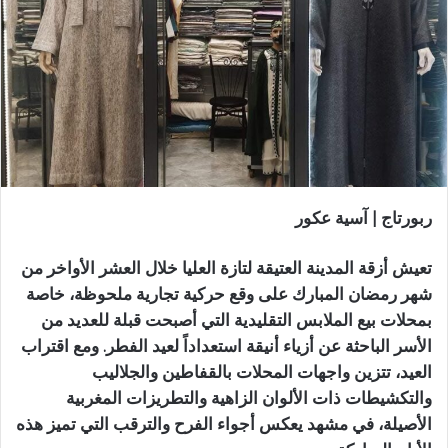
ر
ي
د
ا
إ
ل
ك
ت
ر
ربورتاج | آسية عكور
و
ن
تعيش أزقة المدينة العتيقة لتازة العليا خلال العشر الأواخر من
ي
شهر رمضان المبارك على وقع حركية تجارية ملحوظة، خاصة
ا
بمحلات بيع الملابس التقليدية التي أصبحت قبلة للعديد من
الأسر الباحثة عن أزياء أنيقة استعداداً لعيد الفطر. ومع اقتراب
العيد، تتزين واجهات المحلات بالقفاطين والجلاليب
والتكشيطات ذات الألوان الزاهية والتطريزات المغربية
الأصيلة، في مشهد يعكس أجواء الفرح والترقب التي تميز هذه