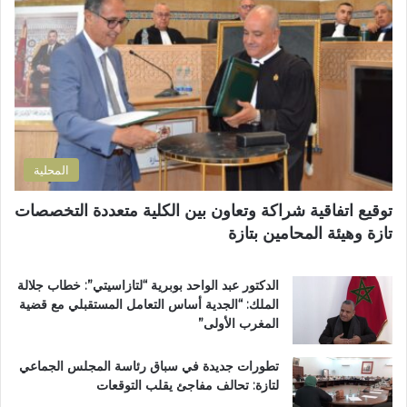
ب
ف
إ
ؤ
ي
ل
ر
م
ك
ة
ل
ت
ل
ف
ر
ل
ا
و
ت
ن
ن
ل
ه
ي
و
ي
المحلية
ث
ا
و
ر
توقيع اتفاقية شراكة وتعاون بين الكلية متعددة التخصصات
ي
ع
تازة وهيئة المحامين بتازة
ب
م
د
ا
د
ر
الدكتور عبد الواحد بوبرية “لتازاسيتي”: خطاب جلالة
ح
ت
الملك: “الجدية أساس التعامل المستقبلي مع قضية
ل
ي
المغرب الأولى”
م
ن
م
ب
تطورات جديدة في سباق رئاسة المجلس الجماعي
ت
ف
لتازة: تحالف مفاجئ يقلب التوقعات
ن
ا
ز
س