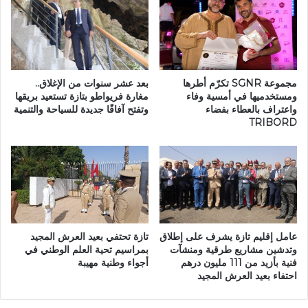
ق
ل
1
و
3
ط
ه
ن
/
ي
1
ة
مجموعة SGNR تكرّم أطرها
بعد عشر سنوات من الإغلاق..
9
ب
ومستخدميها في أمسية وفاء
مغارة فريواطو بتازة تستعيد بريقها
م
واعتراف بالعطاء بفضاء
وتفتح آفاقًا جديدة للسياحة والتنمية
ب
TRIBORD
)
ا
-
ب
ا
م
ل
ر
ح
ز
ل
و
ق
ق
ة
ة
عامل إقليم تازة يشرف على إطلاق
تازة تحتفي بعيد العرش المجيد
ا
ت
وتدشين مشاريع طرقية ومنشآت
بمراسيم تحية العلم الوطني في
ل
س
فنية بأزيد من 111 مليون درهم
أجواء وطنية مهيبة
ث
ف
احتفاء بعيد العرش المجيد
ا
ر
ل
ع