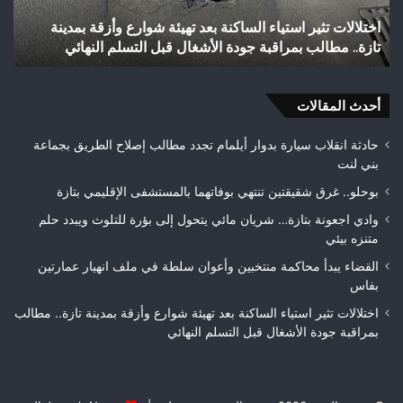
إلى
بعد
شباب رأس أجيري يحقق إنجازاً تاريخياً بالصعود إلى القسم
القسم
احت
الثاني هواة ويتوج بطلاً لعصبة فاس مكناس
ه
الثاني
24
هواة
هكتا
ويتوج
من
بطلاً
أحدث المقالات
الغ
لعصبة
الغ
فاس
حادثة انقلاب سيارة بدوار أيلمام تجدد مطالب إصلاح الطريق بجماعة
مكناس
بني لنت
بوحلو.. غرق شقيقتين تنتهي بوفاتهما بالمستشفى الإقليمي بتازة
وادي اجعونة بتازة… شريان مائي يتحول إلى بؤرة للتلوث ويبدد حلم
متنزه بيئي
القضاء يبدأ محاكمة منتخبين وأعوان سلطة في ملف انهيار عمارتين
بفاس
اختلالات تثير استياء الساكنة بعد تهيئة شوارع وأزقة بمدينة تازة.. مطالب
بمراقبة جودة الأشغال قبل التسلم النهائي