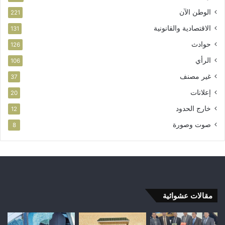
الوطن الآن
221
الاقتصادية والقانونية
131
حوادث
126
الرأي
106
غير مصنف
37
إعلانات
20
خارج الحدود
12
صوت وصورة
8
مقالات عشوائية