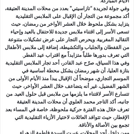
الأيام المباركة.
وفي جولة لجريدة “تازاسيتي” بعدد من محلات المدينة العتيقة،
أكد مجموعة من التجار أن الإقبال على الملابس التقليدية
يتزايد بشكل ملحوظ خلال العشر الأواخر من رمضان، حيث
تسعى الأسر إلى اقتناء ملابس جديدة للاحتفال بالعيد وإحياء
التقاليد المغربية. ويحرص التجار على عرض تشكيلات متنوعة
من القفطان والجلباب والتكشيطة، إضافة إلى ملابس الأطفال
التي تعرف بدورها طلباً متزايداً مع اقتراب عيد الفطر.
وفي هذا السياق، صرّح عبد القادر، أحد تجار الملابس التقليدية
بتازة العليا، أن شهر رمضان يشكل محطة أساسية في
الموسم التجاري، موضحاً أن الإقبال يبدأ منذ الأيام الأولى من
الشهر الفضيل، غير أنه يتضاعف خلال العشر الأواخر، حيث
تتسارع الأسر لاقتناء ما يلزمها من ملابس قبل حلول العيد. من
جانبه، أكد التاجر محمد العلوي أن محلات المدينة العتيقة
تعرف خلال هذه الفترة حركية ملحوظة، خاصة في المساء بعد
الإفطار، حيث تتوافد العائلات لاختيار الأزياء التقليدية التي
تجمع بين الأصالة والأناقة.
ومن داخل أحد المحلات، عبرت السيدة فاطمة الزهراء