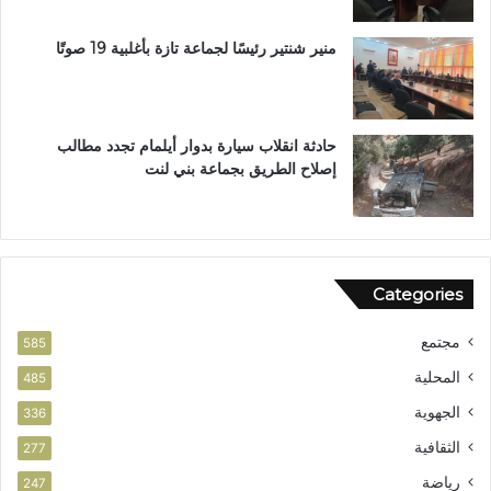
ه
ب
منير شنتير رئيسًا لجماعة تازة بأغلبية 19 صوتًا
ي
ئ
ي
حادثة انقلاب سيارة بدوار أيلمام تجدد مطالب
إصلاح الطريق بجماعة بني لنت
Categories
مجتمع
585
المحلية
485
الجهوية
336
الثقافية
277
رياضة
247