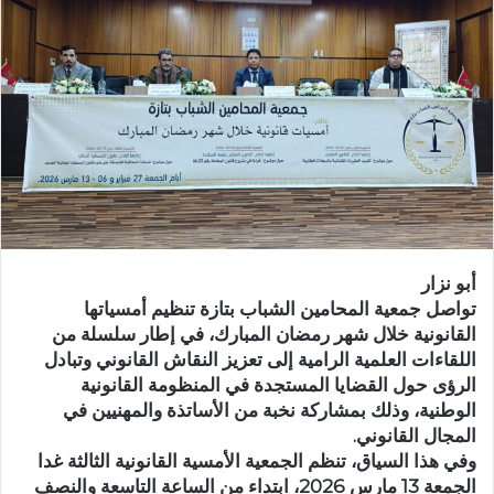
ب
ر
ي
د
ا
إ
ل
ك
ت
ر
أبو نزار
و
تواصل جمعية المحامين الشباب بتازة تنظيم أمسياتها
ن
القانونية خلال شهر رمضان المبارك، في إطار سلسلة من
ي
اللقاءات العلمية الرامية إلى تعزيز النقاش القانوني وتبادل
ا
الرؤى حول القضايا المستجدة في المنظومة القانونية
الوطنية، وذلك بمشاركة نخبة من الأساتذة والمهنيين في
المجال القانوني.
وفي هذا السياق، تنظم الجمعية الأمسية القانونية الثالثة غدا
الجمعة 13 مارس 2026، ابتداء من الساعة التاسعة والنصف