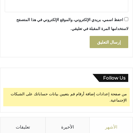
ا
ل
أ
احفظ اسمي، بريدي الإلكتروني، والموقع الإلكتروني في هذا المتصفح
س
ل
لاستخدامها المرة المقبلة في تعليقي.
ا
ك
ا
ل
ت
ع
ل
ي
Follow Us
م
ي
من صفحة إعدادات إضافة أرقام قم بتعيين بيانات حساباتك على الشبكات
ة
الإجتماعية.
ا
ل
ث
ل
ا
الأشهر
الأخيرة
تعليقات
ث