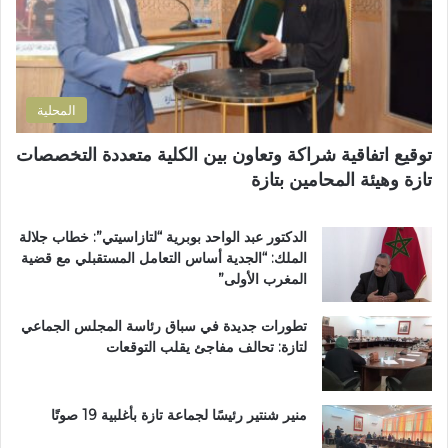
ت
ر
ب
ر
ة
و
و
ا
ع
ن
ل
اً
ي
ت
خ
المحلية
ر
ا
ا
ص
توقيع اتفاقية شراكة وتعاون بين الكلية متعددة التخصصات
ب
اً
تازة وهيئة المحامين بتازة
ي
ب
ة
م
ت
غ
الدكتور عبد الواحد بوبرية “لتازاسيتي”: خطاب جلالة
ت
ا
الملك: “الجدية أساس التعامل المستقبلي مع قضية
و
ر
المغرب الأولى”
ج
ب
ب
ة
تطورات جديدة في سباق رئاسة المجلس الجماعي
و
ا
لتازة: تحالف مفاجئ يقلب التوقعات
س
ل
ا
ع
م
ا
ا
ل
منير شنتير رئيسًا لجماعة تازة بأغلبية 19 صوتًا
ل
م