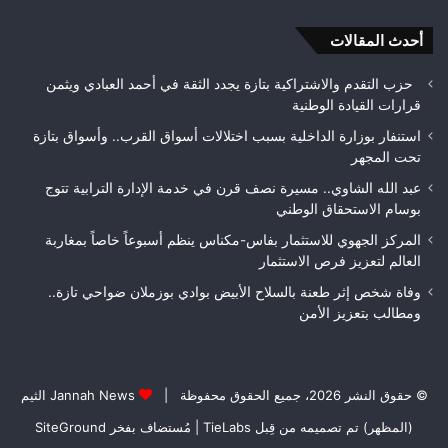
بتعزيز
متن
الأمن
أحدث المقالات
بيئ
حزب التقدم والاشتراكية بتازة يجدد الثقة في أحمد العبادي ويثمن
قرارات القيادة الوطنية
استنفار بوزارة الداخلية بسبب اختلالات أسواق القرب.. وأسواق بتازة
تحت المجهر
عبد الله الشاوي.. مسيرة نصف قرن في خدمة الإدارة الترابية تتوج
بوسام الاستحقاق الوطني
المركز الجهوي للاستثمار بفاس-مكناس ينظم أسبوعاً خاصاً بمغاربة
العالم لتعزيز فرص الاستثمار
وفاة شخص إثر طعنة بالسلاح الأبيض بوادي بوزملان ضواحي تازة..
ومطالب بتعزيز الأمن
© حقوق النشر 2026، جميع الحقوق محفوظة |
Jannah News الثيم
(المظهر) تم تصميمه من قِبل TieLabs
| مُستضاف بفخر
SiteGround