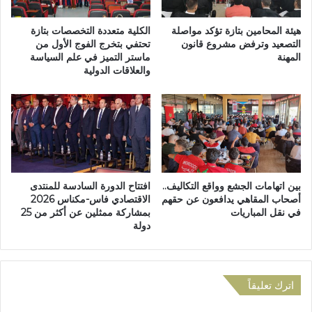
0
إ
4
ق
هيئة المحامين بتازة تؤكد مواصلة
الكلية متعددة التخصصات بتازة
ه
ل
التصعيد وترفض مشروع قانون
تحتفي بتخرج الفوج الأول من
/
المهنة
ماستر التميز في علم السياسة
ي
والعلاقات الدولية
1
م
7
ي
9
ة
0
ل
م
ح
)
ف
2
ظ
/
و
بين اتهامات الجشع وواقع التكاليف..
افتتاح الدورة السادسة للمنتدى
2
ت
أصحاب المقاهي يدافعون عن حقهم
الاقتصادي فاس-مكناس 2026
-
ج
في نقل المباريات
بمشاركة ممثلين عن أكثر من 25
ا
و
دولة
ل
ي
ح
د
ل
ا
ق
ل
اترك تعليقاً
ة
ق
ا
ر