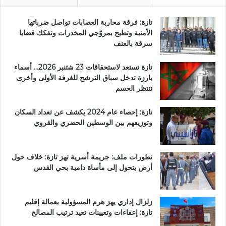
ة
تازة: فرقة محاربة العصابات تواصل ضرباتها
الأمنية وتطيح بمروّجي المخدرات وتفكك قضايا
سرقة بالعنف
تازة تستعد لاستحقاقات 23 شتنبر 2026… أسماء
بارزة تدخل سباق الترشح للغرفة الأولى وأخرى
تنتظر الحسم
تازة: إحصاء عام 2024 يكشف عن تعداد السكان
وتوزيعهم بين الوسطين الحضري والقروي
تطورات ملف: جريمة أسرية تهز تازة: خلاف حول
أرض يتحول إلى مأساة دامية بحي القدس
زلزال إداري يهز هرم المسؤولية بعمالة إقليم
تازة: إعفاءات وتعيينات تعيد ترتيب المصالح