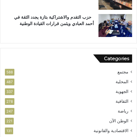
ا
ل
س
ت
ت
ع
حزب التقدم والاشتراكية بتازة يجدد الثقة في
ح
ز
أحمد العبادي ويثمن قرارات القيادة الوطنية
ق
ي
ا
ز
ق
ف
ا
ر
ل
ص
Categories
و
ا
ط
ل
مجتمع
ن
ا
588
ي
س
المحلية
487
ت
الجهوية
ث
337
م
الثقافية
278
ا
ر
رياضة
247
الوطن الآن
221
الاقتصادية والقانونية
131