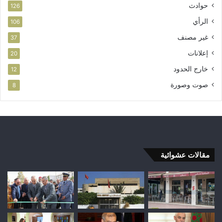
حوادث
126
الرأي
106
غير مصنف
37
إعلانات
20
خارج الحدود
12
صوت وصورة
8
مقالات عشوائية