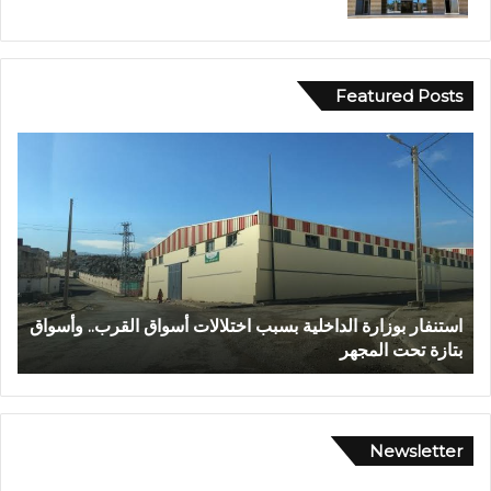
Featured Posts
ع
ا
ب
ل
د
م
ا
ر
ل
ك
ل
ز
ه
ا
ا
ل
عبد الله الشاوي.. مسيرة نصف قرن في خدمة الإدارة الترابية
ا
ل
ج
تتوج بوسام الاستحقاق الوطني
ب
ش
ه
ا
و
و
ي
ي
ل
.
ل
Newsletter
.
ا
م
س