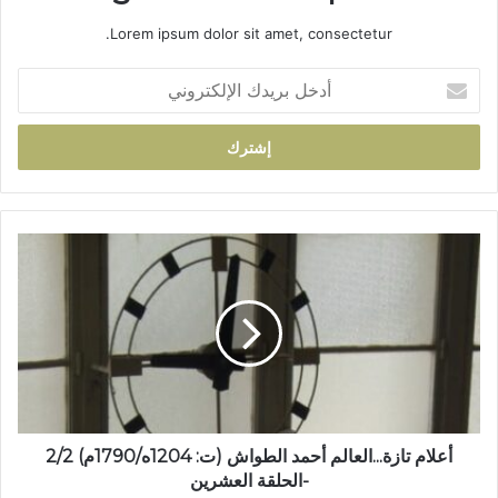
Lorem ipsum dolor sit amet, consectetur.
أ
د
خ
ل
ب
ر
ي
د
أ
ك
ع
ا
ل
ل
ا
إ
م
ل
ت
ك
ا
ت
ز
ر
ة
و
.
أعلام تازة...العالم أحمد الطواش (ت: 1204ه/1790م) 2/2
ن
.
-الحلقة العشرين