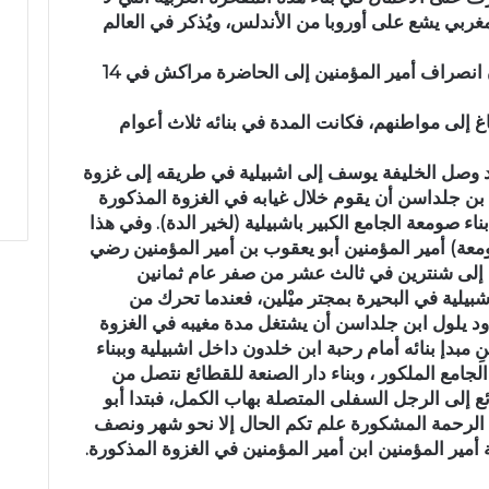
غربي يشع على أوروبا من الأندلس، ويُذكر في العالم
ولما تم البناء قال ابن صاحب الصلاة: “حان انصراف أمير المؤمنين إلى الحاضرة مراكش في 14
صباغ إلى مواطنهم، فكانت المدة في بنائه ثلاث أعوام
د وصل الخليفة يوسف إلى اشبيلية في طريقه إلى غزوة
ل بن جلداسن أن يقوم خلال غيابه في الغزوة المذكورة
ء صومعة الجامع الكبير باشبيلية (لخير الدة). وفي هذا
ومعة) أمير المؤمنين أبو يعقوب بن أمير المؤمنين رضي
ته إلى شنترين في ثالث عشر من صفر عام ثمانين
[م) ونزل خارج اشبيلية في البحيرة بمجتر ميْلين، فعندما تحرك من
داود يلول ابن جلداسن أن يشتغل مدة مغيبه في الغزوة
ِ مبدإ بنائه أمام رحبة ابن خلدون داخل اشبيلية وببناء
امع الملكور ، وبناء دار الصنعة للقطائع نتصل من
 إلى الرجل السفلى المتصلة بهاب الكمل، فبتدا أبو
 الرحمة المشكورة علم تكم الحال إلا نحو شهر ونصف
 أمير المؤمنين ابن أمير المؤمنين في الغزوة المذكورة.