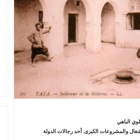
وي الباهي
غال والمشروعات الكبرى. أحد رجالات الدولة
ف
ي