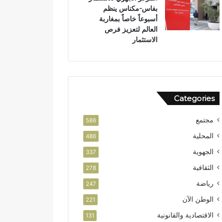
بفاس-مكناس ينظم
ض
أسبوعاً خاصاً بمغاربة
ة
العالم لتعزيز فرص
الاستثمار
Categories
مجتمع
586
المحلية
486
الجهوية
337
الثقافية
278
رياضة
247
الوطن الآن
221
الاقتصادية والقانونية
131