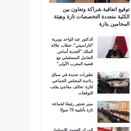
د
ر
ي
ا
ي
توقيع اتفاقية شراكة وتعاون بين
ئ
ق
الكلية متعددة التخصصات تازة وهيئة
ر
ب
المحامين بتازة
ة
ج
ت
م
الدكتور عبد الواحد بوبرية
ا
ا
“لتازاسيتي”: خطاب جلالة
ز
ع
الملك: “الجدية أساس
ة
ة
التعامل المستقبلي مع
م
ب
قضية المغرب الأولى”
ر
ن
ش
ي
تطورات جديدة في سباق
ح
ل
رئاسة المجلس الجماعي
اً
ن
لتازة: تحالف مفاجئ يقلب
ل
ت
التوقعات
ح
ز
منير شنتير رئيسًا لجماعة
ب
تازة بأغلبية 19 صوتًا
ا
ل
ن
المركز الجهوي للاستثمار
ه