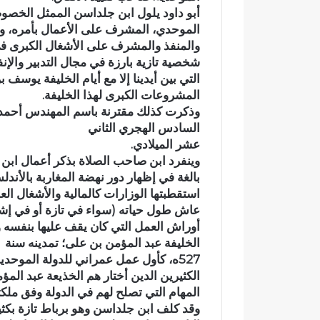
أبو داود يلول ابن جلداسن الممثل الخصو
م
ا
الموحدي، المشرف على الأعمال بأمره، وخل
ر
ة
والمنفذ والمشرف على الأشغال الكبرى في
ك
ش
ز
خ
شخصية تازية بارزة في مجال التدبير والإن
ا
ص
التي بين أيدينا إلا مع أيام الخليفة يوسف
ار أيلمام
المركز الجهوي للاستثمار بفاس-
وفاة شخ
ل
إ
المشروعات الكبرى لهذا الخليفة.
طريق
مكناس ينظم أسبوعاً خاصاً بمغاربة
الأبيض ب
ج
ث
وذكرت كذلك مقترنة باسم المهندس أحمد ب
العالم لتعزيز فرص الاستثمار
ومطالب 
ه
ر
السادس الهجري الثاني
و
ط
عشر الميلادي.
ي
ع
وينفرد ابن صاحب الصلاة بذكر أعمال ابن 
ل
ن
بالغة في إظهار دور نهضة المغاربة بالأند
ل
ة
استقطبتها الوزارات كالمالية والأشغال العم
ا
ب
عاش طول حياته (سواء في تازة أو في إشبيل
س
ا
ت
ل
أوراش العمل التي كان يقف عليها بنفسه وي
ث
س
الخليفة عبد المؤمن بن على؛ تمدينه سنة
م
ل
527ه، كأول عمل عمراني للدولة الموحد
ا
ا
الكثيرين الدين أختار هم الخذيعة عبد المؤ
ر
ح
المهام التي تصلح لهم في الدولة وفق ملكته
ب
ا
وقد كلف ابن جلداسن وهو برباط تازة بكثير
ف
ل