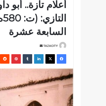
أعلام تازة.. أبو 
السابعة عشرة
TAZACITY
أ
ر
فيسبوك
‫X
لينكدإن
‏Tumblr
بينتيريست
س
ل
ب
ر
ي
د
ا
إ
ل