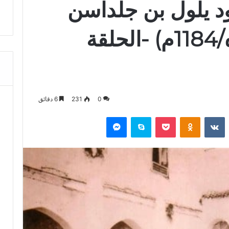
داود يلول بن جلداسن
التازي: (ت: 580ه/1184م) -الحلقة
0
231
6 دقائق
‏Reddit
‏VKontakte
Odnoklassniki
‫Pocket
سكايب
ماسنجر