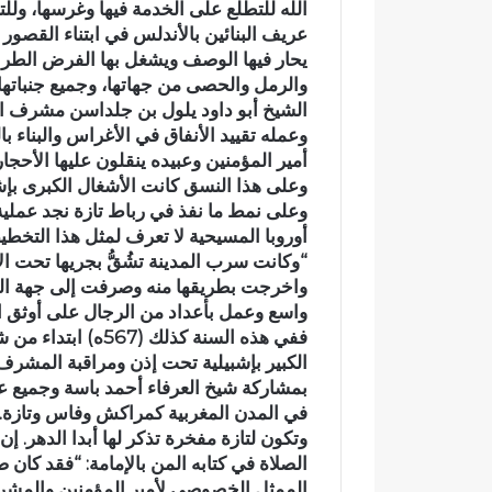
اللّه للتطلع على الخدمة فيها وغرسها، ولل
ص
ن
عريف البنائين بالأندلس في ابتناء القصو
ا
يحار فيها الوصف ويشغل بها الفرض الطرف! و
ل
والرمل والحصى من جهاتها، وجميع جنباتها
ا
الشيخ أبو داود يلول بن جلداسن مشرف اشب
س
وعمله تقييد الأنفاق في الأغراس والبناء 
ت
أمير المؤمنين وعبيده ينقلون عليها الأحجار 
ث
وعلى هذا النسق كانت الأشغال الكبرى بإش
م
ا
وعلى نمط ما نفذ في رباط تازة نجد عملية 
ر
أوروبا المسيحية لا تعرف لمثل هذا التخط
“وكانت سرب المدينة تشُقُّ بجريها تحت 
واخرجت بطريقها منه وصرفت إلى جهة 
واسع وعمل بأعداد من الرجال على أوثق ا
ففي هذه السنة كذل
الكبير بإشبيلية تحت إذن ومراقبة المشرف 
بمشاركة شيخ العرفاء أحمد باسة وجميع عر
في المدن المغربية كمراكش وفاس وتازة.
وتكون لتازة مفخرة تذكر لها أبدا الدهر. إ
الصلاة في كتابه المن بالإمامة: “فقد كان ص
الممثل الخصوصي لأمير المؤمنين والمشرف 