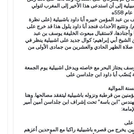
آ
لية إلى أن استدعى هذا الأخير إلى المغرب لتولي
ن
 558ه
ا
بن عبد المؤمن خبيره أبا داود باشبيلية (على نظرة
ل
. ونتتبع الأحداث فنجد أبا داود يلول هذا قد خرج على
ك
وأجنادها، لاستقبال مبعوث الخليفة يوسف بن عبد
ر
بن الشيخ أبي إبراهيم؛ كوال جديد على اشبيلية ينظر في
ي
م
 صلاة الظهر الحادي والعشرين من جمادى الأولى من
ب
د
ا
 يعقوب يوسف يجتاز البحر مع خاصته ويدخل اشبيلية يوم الجمعة
ر
ُنصّب أبا داود ابن جلداسن على
ا
ل
نة الموالية
ق
مؤمنين من قرطبة ونزوله باشبيلية ليتفقد مصالحها. وهنا
ر
هندس “ابن باسة” تحت إشراف ابن جلداسن أمين أمير
آ
مامة:
ن
ا
ل
 على
م
منين. يخرج من قصره باشبيلية راكبا مع الموحدين أعزهم
ش