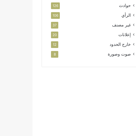
حوادث
126
الرأي
106
غير مصنف
37
إعلانات
20
خارج الحدود
12
صوت وصورة
8