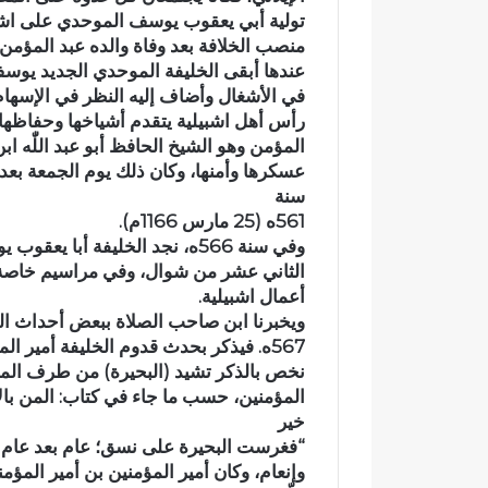
اً
ت
تولية أبي يعقوب يوسف الموحدي على اشبي
ب
ا
منصب الخلافة بعد وفاة والده عبد المؤمن عام
م
ز
عندها أبقى الخليفة الموحدي الجديد يوسف 
غ
ة
في الأشغال وأضاف إليه النظر في الإسهام)
ا
.
رأس أهل اشبيلية يتقدم أشياخها وحفاظها 
ر
.
المؤمن وهو الشيخ الحافظ أبو عبد اللّٰه ا
ب
و
ة
م
عسكرها وأمنها، وكان ذلك يوم الجمعة بعد
ا
ط
سنة
ل
ا
561ه (25 مارس 1166م).
ع
ل
وفي سنة 566ه، نجد الخليفة أبا
ا
ب
الثاني عشر من شوال، وفي مراسيم خاصة ي
ل
ب
أعمال اشبيلية.
م
ت
ويخبرنا ابن صاحب الصلاة ببعض أحداث الس
ل
ع
567ه. فيذكر بحدث قدوم الخليفة أمير ال
ت
ز
نخص بالذكر تشيد (البحيرة) من طرف الم
ع
ي
المؤمنين، حسب ما جاء في كتاب: المن بالإ
ز
ز
ي
ا
خير
ز
ل
“فغرست البحيرة على نسق؛ عام بعد عام
ف
أ
وإنعام، وكان أمير المؤمنين بن أمير المؤ
ر
م