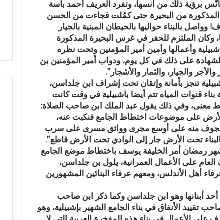
تأنّس برؤية ذلك من أنسها، وتفرد العريف أحمد باسة
و
ر المذكورة من البحيرة حتى كمُلت فجاءت من الحسن
ر
واصل بالبناء حواليها بالحيطان المبنية بالجيار
ب
، وكان الملتزم للحفر في غرس البحيرة المذكورة
ت
يلية وأعمالها وأمين أمير المؤمنين وتحت نظره
ا
بالشهادة على ذلك في كل يوم، ودواب أمير المؤمنين بن
ز
والأجر والجيار، والثمار والأشجار”.
ة
بيلية تنجز بأمانة وإتقان تحت إشراف ابن جلداسن،
بناء قنوات المياه تتم أيضا باشبيلية في وقت كانت
يط معنى، وفي ذلك يقول عبد الملك ابن صاحب الصلاة:
الأرض على موضوعات اختطاط الجامع فنكبت عنه،
الجوف منه على أوسع مجرى وواثق مسرى على سرب
لبناء تحت الأرض جار إلى الوادي تحت الأرض قاطع”.
ك (567ه) ابتداء من شهر رمضان أمر الخليفة يوسف باختطاط موضع الجامع
العام على الأعمال العمرانية، يلول بن جلداسن،
فاء أهل الأندلس، ومعهم عرفاء البنائين المشهورين
ن أحد أبنانها وهو ابن جلداسن وكما ذكر ابن صاحب
احب تقييد الأنفاق في بناء الجامع الشهير بإشبيلية، وهو
على الأعمال في بناء هذه المفخرة العربية التي لا