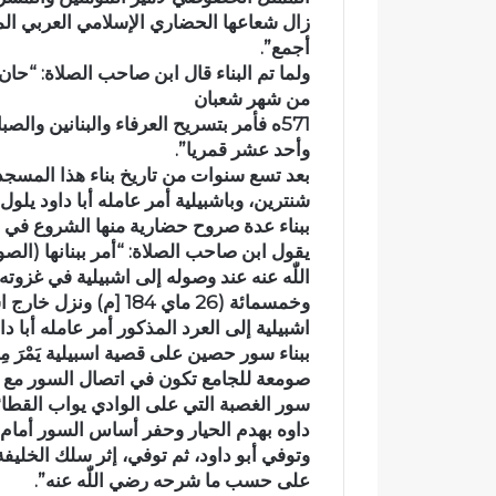
زال شعاعها الحضاري الإسلامي العربي الم
أجمع”.
من شهر شعبان
571ه فأمر بتسريح العرفاء والبنانين وال
وأحد عشر قمريا”.
بعد تسع سنوات من تاريخ بناء هذا المسج
شنترين، وباشبيلية أمر عامله أبا داود يلو
ببناء عدة صروح حضارية منها الشروع في بنا
يقول ابن صاحب الصلاة: “أمر ببنانها (الص
اللّٰه عنه عند وصوله إلى اشبيلية في غزو
وخمسمائة (26 ماي 184 
اشبيلية إلى العرد المذكور أمر عامله أبا 
ببناء سور حصين على قصية اسبيلية يَمْرَ مِن
صومعة للجامع تكون في اتصال السور مع الج
سور الغصبة التي على الوادي يواب القطائع
داوه بهدم الحيار وحفر أساس السور أمام
وتوفي أبو داود، ثم توفي، إثر سلك الخليفة
على حسب ما شرحه رضي اللّٰه عنه”.