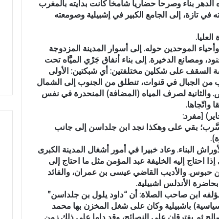
ده الدهر بناء وصرحا حضاريا شامخا كانت بدايته بالمغرب
ا
عته في تازة، إلى الجامع الكبير في إشبيلية وصومعته
ح
ت
العليا.
ف
 وأحياء الموحدين حوله. إلى أسوار المدينة المزدوجة
ا
ء
، ومصانع الدخيرة. إلى بناء أنفاق جَرْي الميَّاه تحت
ب
َسة السقف على شكلين مختلفتين: أي شبكتين: الأولى
خ
لوب من الجبال في قنوات، تنطلق من الجنوب إلى الشمال
م
ض. والثانية لصرف المياه (المضافة) المنحدرة في نفس
س
 واتّجاها.
ة
ير) [مفرد:
م
لسَّرب؛ بقي على وهكذا نجد ابن جلداسن إلى جانب
ن
).
ح
وراش البناء. وعاد خبيرا في أمور أشغال المدينة الكبرى
ف
ا احتاج إليه الخليفة عبد المؤمن مثل ما احتاج إلى
ظ
ة
بن حبوس. والأديب القاضي عيسى بن عمران، والفائد
ا
بحاضرة الأندلس اشبيلية.
ل
لمؤلفه ابن صاحب الصلاة: أن “داود يلول بن جلداسن”
ق
اسية) باشبيلية وكان على شغل المخزن بها محمد
ر
صالح ثم يفترقان على النصائح، وقد داما على ذلك زمن