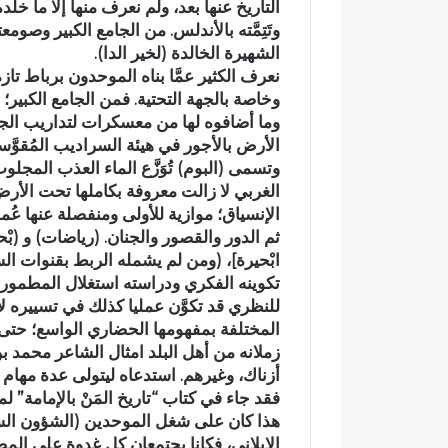
التاريخ عنها بعد، ولم نعرف منها إلا ما خل
ا
أ
وتَتِمَّته بالأندلس. من الجامع الكبير وصوم
س
ب
الشهيرة الخالدة (لخير الدا).
-
ي
نعرف الكثير عمَّا بناه الموحدون برباط تازة 
م
ض
وخاصة بالجهة التحتية. فمن الجامع الكبير؛
ك
ب
ن
و
وما أضافوه لها من معسكرات لتداريب الجنود
ا
ا
الأرض بالأجور في هيئة السراديب المُقوّ
س
د
وتسمى (البوم) تُوَزَّع الماء العذب المج
ي
ي
الغربي لا زالت معروفة بكاملها تحت الأر
ن
ب
الإنسياق؛ موازية للأولى ومنفصلة عنها عُمقا
ظ
و
ثم الدور والقصور والجنان. (رياضات) و (بْحا
م
ز
ابْحيرة]، (ومن لم يشمله الربط بقنوات ا
أ
م
تكوينه الفكري ودراسته استغلال المطمورة
س
ل
للنظري قد تكوَّن عمليا كذلك في تسييره لأ
ب
ا
المختلفة بمفهومها الحضاري الواسع؛ حتى إذ
و
ن
ع
ض
زملانه من أهل البلد امثال الشاعر محمد 
اً
و
أزناك، وغيرهم. استدعاه ليتولى عدة مهام 
خ
ا
فقد جاء في كتاب “تاريخ المَنْ بالإمامة” 
ا
ح
هذا كان على شغل الموحدين (الشؤون السي
ص
ي
الإيلاني، فكانا يجتمعان كل غدوة على الم