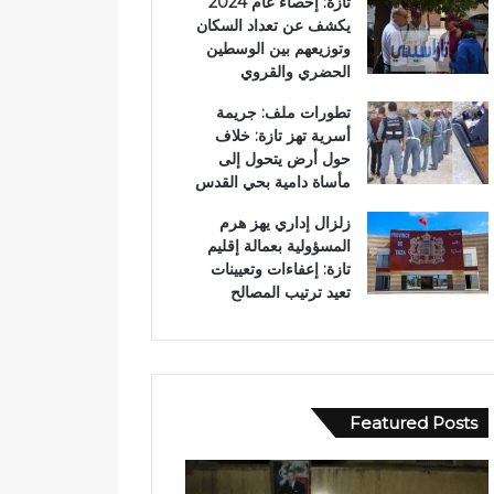
تازة: إحصاء عام 2024
يكشف عن تعداد السكان
وتوزيعهم بين الوسطين
الحضري والقروي
تطورات ملف: جريمة
أسرية تهز تازة: خلاف
حول أرض يتحول إلى
مأساة دامية بحي القدس
زلزال إداري يهز هرم
المسؤولية بعمالة إقليم
تازة: إعفاءات وتعيينات
تعيد ترتيب المصالح
Featured Posts
ر
ح
س
ا