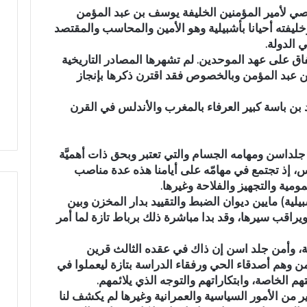
صي لأمير المؤمنين الخليفة يوسف بن عبد المؤمن
أ
يفته أحيانا بأشبيلية وهو الأمين والمحاسب والمقتصد
ج
 الدولة.
و
ا
فاق على عهد الموحدين. لم تشهرها المصادر التاريخية
ء
 بن عبد المؤمن وبالخصوص فقد اقترن ذكرها بإنجاز
ص إثر طعنة بالسلاح
في أجواء إيمانية مهيبة.. الاحتفاء
إ
وادي بوزملان ضواحي تازة..
بخمسة من حفظة القرآن الكريم
ي
ن باسة كبير العرفاء بالمغرب والأندلس في القرن
بتعزيز الأمن
بدار القرآن المشور بتازة
م
ا
ن
جلداسن ومهامه الجسام والتي تعتبر وبحق ذات أهميَّة
ي
لس، إذ تجتمع في مهامّه على أيامنا هذه عدة مناصب
ة
ومية والتجهيز والفلاحة وغيرها.
م
ية) مايين ديوان الضبط والتقييد بدار المخزن وبين
ه
ي
راقب سيرها، وقد بدا مباشرة ذلك برباط تازة لما أمر
ب
ة
ية، وأمن جلد اسن إن ذاك في عقده الثالث قرين
.
من وهم أصدقاء الحي ورفقاء الدراسة بتازة ليعملوا في
.
م الخاصة، وابتكاراتهم والتوجه الذي يلائمهم.
ا
 من الأمور السياسية والعمرانية وغيرها لم يكشف لنا
ل