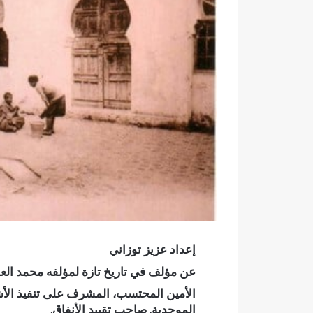
ك
ت
ر
و
ن
ي
ا
إعداد عزيز توزاني
عن مؤلف في تاريخ تازة لمؤلفه محمد العل
الأمين المحتسب، المشرف على تنفيذ الأش
ا
و
الموحدية. صاحب تقييد الأنفاق.
ل
ف