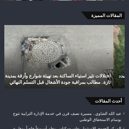
المقالات المميزة
اختلالات
شب
تثير
رأ
استياء
أجي
الساكنة
يح
بعد
إنجا
تهيئة
تاري
شوارع
بال
وأزقة
إلى
اختلالات تثير استياء الساكنة بعد تهيئة شوارع وأزقة بمدينة
ش
بمدينة
الق
تازة.. مطالب بمراقبة جودة الأشغال قبل التسلم النهائي
ا
تازة..
الث
مطالب
هوا
بمراقبة
ويت
جودة
أحدث المقالات
بطلا
الأشغال
لعص
قبل
فا
عبد الله الشاوي.. مسيرة نصف قرن في خدمة الإدارة الترابية تتوج
التسلم
مك
بوسام الاستحقاق الوطني
النهائي
المركز الجهوي للاستثمار بفاس-مكناس ينظم أسبوعاً خاصاً بمغاربة