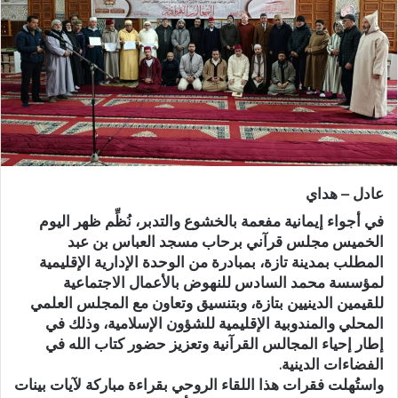
ر
ي
د
ا
إ
ل
ك
ت
ر
عادل – هداي
و
ن
في أجواء إيمانية مفعمة بالخشوع والتدبر، نُظِّم ظهر اليوم
ي
الخميس مجلس قرآني برحاب مسجد العباس بن عبد
المطلب بمدينة تازة، بمبادرة من الوحدة الإدارية الإقليمية
ا
لمؤسسة محمد السادس للنهوض بالأعمال الاجتماعية
للقيمين الدينيين بتازة، وبتنسيق وتعاون مع المجلس العلمي
المحلي والمندوبية الإقليمية للشؤون الإسلامية، وذلك في
إطار إحياء المجالس القرآنية وتعزيز حضور كتاب الله في
الفضاءات الدينية.
واستُهلت فقرات هذا اللقاء الروحي بقراءة مباركة لآيات بينات