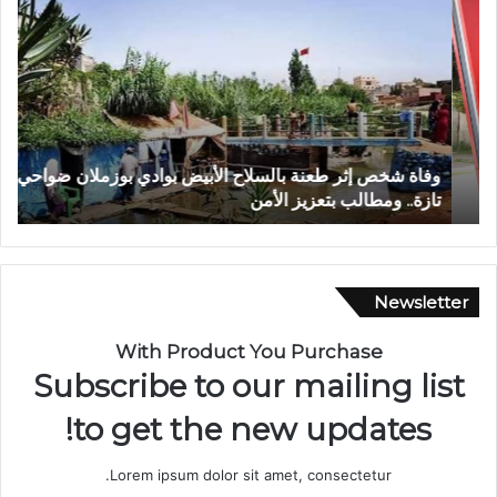
ف
ي
ا
أ
ة
ج
ش
و
خ
ا
ص
ء
إ
إ
وفاة شخص إثر طعنة بالسلاح الأبيض بوادي بوزملان ضواحي
ف
ث
ي
تازة.. ومطالب بتعزيز الأمن
ا
ر
م
ط
ا
ع
ن
ن
ي
ة
ة
Newsletter
ب
م
ا
ه
With Product You Purchase
ل
ي
Subscribe to our mailing list
س
ب
ل
ة
to get the new updates!
ا
.
ح
.
Lorem ipsum dolor sit amet, consectetur.
ا
ا