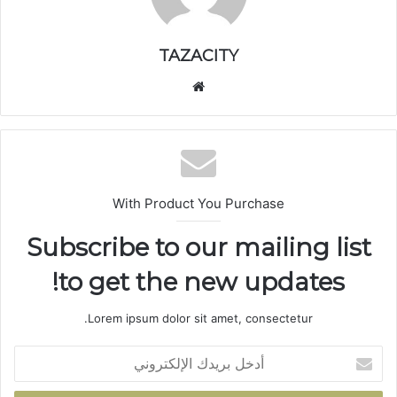
TAZACITY
موق
ع
الوي
ب
With Product You Purchase
Subscribe to our mailing list
to get the new updates!
Lorem ipsum dolor sit amet, consectetur.
أ
د
خ