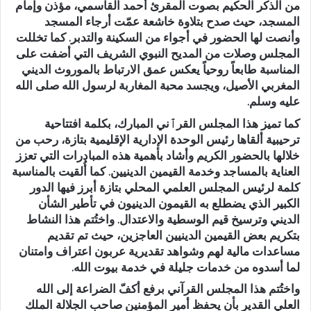
من الذكر الحكيم بصوت المقرئ أحمد القاسمي، مؤذن وإمام
المسجد، حيث صدح بتلاوة خاشعة عمّت أرجاء المسجد
وأنصت لها الحضور في أجواء من السكينة والتدبر. كما تخللت
المجلس وصلات من المديح النبوي الشريف التي أضفت على
المناسبة طابعاً روحياً يعكس عمق الارتباط بالموروث الديني
المغربي الأصيل، ويجسد محبة المغاربة لرسول الله صلى الله
عليه وسلم.
كما تميز هذا المجلس القرٱني المبارك، بكلمة افتتاحية
ترحيبية ألقاها رئيس الوحدة الإدارية الإقليمية بتازة، رحب من
خلالها بالحضور الكريم وأشاد بأهمية هذه المبادرات التي تعزز
العناية بالمساجد وخدمة القيمين الدينيين. كما أُلقيت بالمناسبة
كلمة لرئيس المجلس العلمي المحلي بتازة أبرز فيها الدور
الكبير الذي يضطلع به القيمون الدينيون في تأطير الشأن
الديني وترسيخ قيم الوسطية والاعتدال. واختُتم هذا النشاط
بتكريم بعض القيمين الدينيين العاجزين، حيث تم تقديم
مساعدات مالية لهم وشواهد تقديرية عربون اعتراف وامتنان
لما أسدوه من خدمات جليلة في خدمة بيوت الله.
واختُتم هذا المجلس القرآني برفع أكفّ الضراعة إلى الله
العلي القدير بأن يحفظ أمير المؤمنين صاحب الجلالة الملك