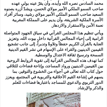
محمد السادس نصره الله وأيده، وأن يقرّ عينه بولي عهده
صاحب السمو الملكي الأمير مولاي الحسن، ويشدّ أزره بصنوه
السعيد صاحب السمو الملكي الأمير مولاي رشيد، وسائر أفراد
الأسرة الملكية الشريفة، وأن يديم على المملكة المغربية
نعمة الأمن والاستقرار والازدهار.
ويأتي تنظيم هذا المجلس القرآني في سياق الجهود المتواصلة
الرامية إلى إحياء المجالس القرآنية داخل بيوت الله، وتعزيز
العناية بالقرآن الكريم حفظاً وتلاوةً وتدبراً، إلى جانب تشجيع
القيمين الدينيين والقراء على الإسهام في نشر القيم الدينية
السمحة وترسيخ ثقافة الاعتدال والوسطية.
كما تهدف هذه المجالس القرآنية إلى تقوية الروابط الروحية
بين القيمين الدينيين ورواد المساجد، وإتاحة فضاءات للتلاقي
حول كتاب الله تعالى في أجواء من الخشوع والتوقير، بما
يسهم في إشاعة القيم الأخلاقية والتربوية في المجتمع، ويعزز
الدور التربوي والدعوي للمساجد باعتبارها فضاءات للعلم
والذكر والإرشاد.