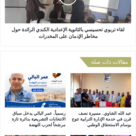
ع
ر
م
ب
ا
و
ل
ي
ي
ت
لقاء تربوي تحسيسي بالثانوية الإعدادية الكندي الرائدة حول
ب
ح
مخاطر الإدمان على المخدرات
ت
س
ا
ي
ز
س
ة
ي
مقالات ذات صلة
ي
ب
ن
ا
ظ
ل
م
ث
ل
ا
ق
ن
ا
و
ءً
ي
عبد الله الشاوي.. مسيرة نصف
رسمياً.. عمر البالي يدخل سباق
إ
ة
قرن في خدمة الإدارة الترابية تتوج
الانتخابات التشريعية بدائرة تازة
ش
بوسام الاستحقاق الوطني
مرشحاً لحزب النهضة
ا
ع
ل