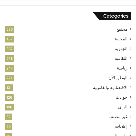
م
ش
ن
و
Categories
ر
ب
مجتمع
ت
586
ا
المحلية
487
ز
الجهوية
ة
337
الثقافية
278
رياضة
247
الوطن الآن
221
الاقتصادية والقانونية
131
حوادث
126
الرأي
106
غير مصنف
37
إعلانات
20