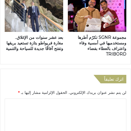
ا
إ
ع
ع
ي
د
اً
ا
ح
د
و
ي
مجموعة SGNR تكرّم أطرها
بعد عشر سنوات من الإغلاق..
ل
ة
ومستخدميها في أمسية وفاء
مغارة فريواطو بتازة تستعيد بريقها
د
ا
واعتراف بالعطاء بفضاء
وتفتح آفاقًا جديدة للسياحة والتنمية
و
ل
TRIBORD
ر
ك
ا
ن
ل
د
ع
ي
اترك تعليقاً
م
ا
ل
ل
لن يتم نشر عنوان بريدك الإلكتروني.
الحقول الإلزامية مشار إليها بـ
*
ا
ر
ل
ا
ا
ن
ئ
ق
ل
د
ا
ة
ت
ب
ح
ع
ي
و