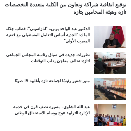
توقيع اتفاقية شراكة وتعاون بين الكلية متعددة التخصصات
ت
آ
تازة وهيئة المحامين بتازة
ا
ن
ز
ا
ة
ل
الدكتور عبد الواحد بوبرية “لتازاسيتي”: خطاب جلالة
.
ك
الملك: “الجدية أساس التعامل المستقبلي مع قضية
.
ر
المغرب الأولى”
و
ي
م
م
تطورات جديدة في سباق رئاسة المجلس الجماعي
ط
ب
لتازة: تحالف مفاجئ يقلب التوقعات
ا
د
ل
ا
ب
ر
ب
ا
منير شنتير رئيسًا لجماعة تازة بأغلبية 19 صوتًا
ت
ل
ع
ق
ز
ر
ي
آ
عبد الله الشاوي.. مسيرة نصف قرن في خدمة
ز
ن
الإدارة الترابية تتوج بوسام الاستحقاق الوطني
ا
ا
ل
ل
أ
م