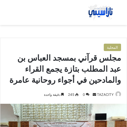
بحث عن
الق
المحلية
مجلس قرآني بمسجد العباس بن
عبد المطلب بتازة يجمع القراء
والمادحين في أجواء روحانية عامرة
TAZACITY
أ
0
245
دقيقة واحدة
ر
س
ل
ب