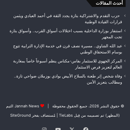
الأمن
أحدث المقالات
بيئ
حزب التقدم والاشتراكية بتازة يجدد الثقة في أحمد العبادي ويثمن
قرارات القيادة الوطنية
استنفار بوزارة الداخلية بسبب اختلالات أسواق القرب.. وأسواق بتازة
تحت المجهر
عبد الله الشاوي.. مسيرة نصف قرن في خدمة الإدارة الترابية تتوج
بوسام الاستحقاق الوطني
المركز الجهوي للاستثمار بفاس-مكناس ينظم أسبوعاً خاصاً بمغاربة
العالم لتعزيز فرص الاستثمار
وفاة شخص إثر طعنة بالسلاح الأبيض بوادي بوزملان ضواحي تازة..
ومطالب بتعزيز الأمن
© حقوق النشر 2026، جميع الحقوق محفوظة |
Jannah News الثيم
(المظهر) تم تصميمه من قِبل TieLabs
| مُستضاف بفخر
SiteGround
فيسبوك
‫X
‫YouTube
انستقرام