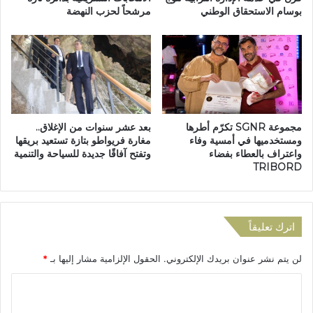
ب
بوسام الاستحقاق الوطني
مرشحاً لحزب النهضة
ن
و
ر
ط
و
ن
ا
ي
د
ج
ا
د
ل
ي
ت
مجموعة SGNR تكرّم أطرها
بعد عشر سنوات من الإغلاق..
د
ص
ومستخدميها في أمسية وفاء
مغارة فريواطو بتازة تستعيد بريقها
ر
و
واعتراف بالعطاء بفضاء
وتفتح آفاقًا جديدة للسياحة والتنمية
ف
ف
TRIBORD
ض
ا
اً
ل
ل
م
م
غ
اترك تعليقاً
ش
ر
ر
ب
لن يتم نشر عنوان بريدك الإلكتروني.
الحقول الإلزامية مشار إليها بـ
*
و
ي
ع
(
ا
ا
ت
ل
ل
5