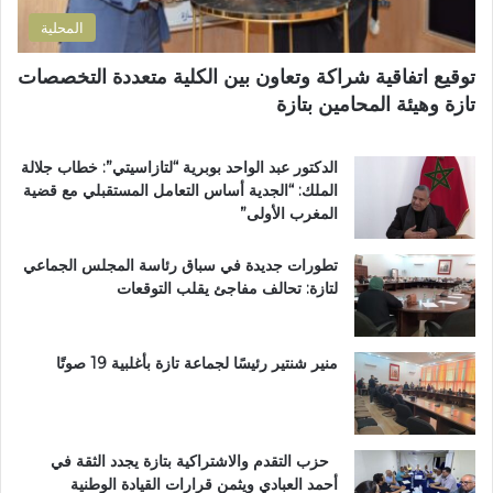
ي
ت
خ
المحلية
ر
ا
ا
ص
توقيع اتفاقية شراكة وتعاون بين الكلية متعددة التخصصات
ب
اً
تازة وهيئة المحامين بتازة
ي
ب
ة
م
ت
غ
الدكتور عبد الواحد بوبرية “لتازاسيتي”: خطاب جلالة
ت
ا
الملك: “الجدية أساس التعامل المستقبلي مع قضية
و
ر
المغرب الأولى”
ج
ب
ب
ة
تطورات جديدة في سباق رئاسة المجلس الجماعي
و
ا
لتازة: تحالف مفاجئ يقلب التوقعات
س
ل
ا
ع
م
ا
ا
ل
منير شنتير رئيسًا لجماعة تازة بأغلبية 19 صوتًا
ل
م
ا
ل
س
ت
ت
ع
حزب التقدم والاشتراكية بتازة يجدد الثقة في
ح
ز
أحمد العبادي ويثمن قرارات القيادة الوطنية