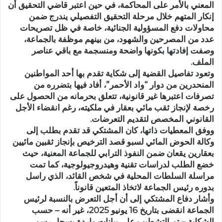
المعني بالأمر على المحاكمة، في حين اعتبر قاضي التحقيق أن
إنكار المتهم خلال مرحلة التحقيق التفصيلي يندرج ضمن
محاولات دفع المسؤولية الجنائية، خاصة في ظل تصريحات
عدد من المصرحين والشهود، من بينهم موظفة بالجماعة،
وصفت إفادتها بكونها واضحة ومنسجمة مع باقي عناصر
الملف.
وتعود تفاصيل القضية إلى شكاية تقدم بها أحد المواطنين
المنحدرين من دوار “واد الأحمر”، أفاد فيها بتضرره من
تصرفات اعتبرها غير قانونية، تتعلق بحرمانه من الحصول على
رخصة لإنجاز ثقب مائي بعقار في ملكيته، رغم انقضاء الأجل
القانوني المخصص لتقديم التعرضات.
ووفق المعطيات ذاتها، كان المشتكي قد تقدم بطلب إلى
وكالة الحوض المائي لسبو قصد الترخيص بإنجاز ثقبين مائيين
بعقارين يقعان ضمن النفوذ الترابي للجماعة المعنية، حيث
خضع الطلب لدراسات تقنية وهيدروجيولوجية، كما تمت
مراسلة السلطات المحلية في شخص القائد، الذي راسل
بدوره رئيس الجماعة لاتخاذ المتعين قانوناً.
وأشار دفاع المشتكي إلى أن أجل التعرض بالنسبة لرئيس
الجماعة انقضى بتاريخ 16 يونيو 2025، غير أنه – حسب
الشكاية – تم التشطيب على بيانات واردة بسجل رسمي