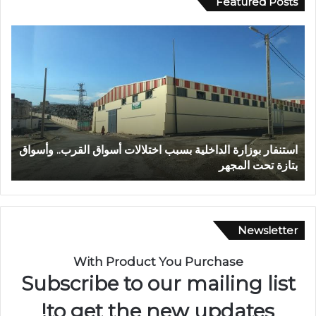
Featured Posts
ع
ا
ب
ل
د
م
ا
ر
ل
ك
ل
ز
ه
ا
ا
ل
عبد الله الشاوي.. مسيرة نصف قرن في خدمة الإدارة الترابية
ا
ل
ج
تتوج بوسام الاستحقاق الوطني
ب
ش
ه
ا
و
و
ي
ي
ل
.
ل
Newsletter
.
ا
م
س
With Product You Purchase
س
ت
Subscribe to our mailing list
ي
ث
ر
م
to get the new updates!
ة
ا