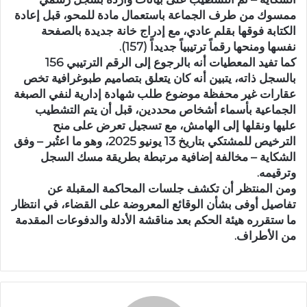
ممسوك من طرف الجماعة باستعمال مادة للمحو، قبل إعادة
الكتابة فوقها بقلم عادي، مع إدراج خانة جديدة بالصفحة
نفسها ومنحها رقماً ترتيبياً جديداً (157).
كما تفيد المعطيات أنه بالرجوع إلى الرقم الترتيبي 156
بالسجل ذاته، يتبين أنه كان يتعلق بتصاميم طبوغرافية تخص
عقارات غير محفظة موضوع طلب شهادة إدارية لنفي الصبغة
الجماعية بأسماء أشخاص محددين، قبل أن يتم التشطيب
عليها ونقلها إلى الهامش، مع تسجيل تعرض على منح
الترخيص للمشتكي بتاريخ 13 يونيو 2025، وهو ما اعتُبر – وفق
الشكاية – مخالفة إضافية مرتبطة بطريقة مسك السجل
وترقيمه.
ومن المنتظر أن تكشف جلسات المحاكمة المقبلة عن
تفاصيل أوفى بشأن الوقائع المعروضة على القضاء، في انتظار
ما ستقرره هيئة الحكم بعد مناقشة الأدلة والدفوعات المقدمة
من الأطراف.