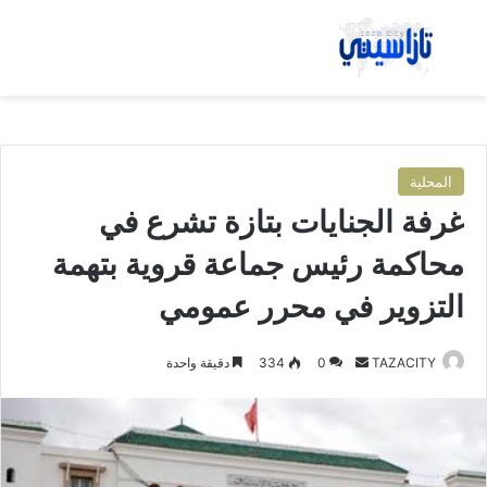
بحث عن
الق
المحلية
غرفة الجنايات بتازة تشرع في
محاكمة رئيس جماعة قروية بتهمة
التزوير في محرر عمومي
TAZACITY
أ
0
334
دقيقة واحدة
ر
س
ل
ب