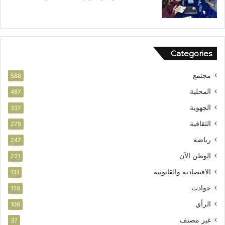
ق
ي
ا
ز
ق
ف
ا
ر
ل
ص
Categories
و
ا
ط
ل
مجتمع
ن
ا
588
ي
س
المحلية
487
ت
الجهوية
ث
337
م
الثقافية
278
ا
ر
رياضة
247
الوطن الآن
221
الاقتصادية والقانونية
131
حوادث
126
الرأي
106
غير مصنف
37