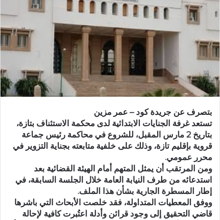
ر
ي
د
ا
إ
ل
ك
ت
ر
و
بتصرف عن جريدة كود – عمر مزين
ن
تستعد غرفة الجنايات الابتدائية لدى محكمة الاستئناف بتازة،
ي
بتاريخ 2 مارس المقبل، للشروع في محاكمة رئيس جماعة
ا
قروية بإقليم تازة، وذلك على خلفية متابعته بجناية التزوير في
محرر عمومي.
ومن المرتقب أن يمثل المتهم أمام الهيئة القضائية بعد
استدعائه من طرف النيابة العامة خلال الجلسة السابقة، في
إطار المسطرة الجارية بشأن هذا الملف.
ووفق المعطيات المتداولة، فقد خلصت الأبحاث التي باشرها
قاضي التحقيق إلى وجود قرائن وأدلة اعتُبرت كافية لإحالة