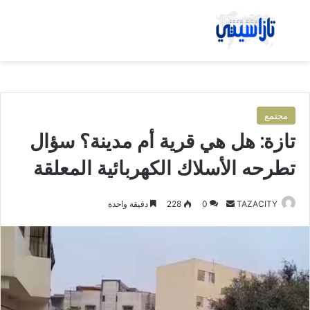
بحث عن
الق
مجتمع
تازة: هل هي قرية أم مدينة؟ سؤال
تطرحه الأسلاك الكهربائية المعلقة
TAZACITY
أ
0
228
دقيقة واحدة
ر
س
ل
ب
ر
ي