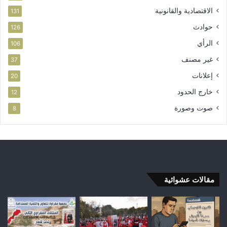
الاقتصادية والقانونية
131
حوادث
126
الرأي
106
غير مصنف
37
إعلانات
20
خارج الحدود
12
صوت وصورة
8
مقالات عشوائية