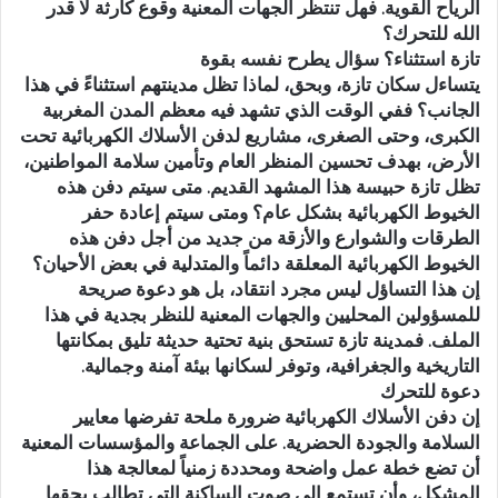
الرياح القوية. فهل تنتظر الجهات المعنية وقوع كارثة لا قدر
الله للتحرك؟
تازة استثناء؟ سؤال يطرح نفسه بقوة
يتساءل سكان تازة، وبحق، لماذا تظل مدينتهم استثناءً في هذا
الجانب؟ ففي الوقت الذي تشهد فيه معظم المدن المغربية
الكبرى، وحتى الصغرى، مشاريع لدفن الأسلاك الكهربائية تحت
الأرض، بهدف تحسين المنظر العام وتأمين سلامة المواطنين،
تظل تازة حبيسة هذا المشهد القديم. متى سيتم دفن هذه
الخيوط الكهربائية بشكل عام؟ ومتى سيتم إعادة حفر
الطرقات والشوارع والأزقة من جديد من أجل دفن هذه
الخيوط الكهربائية المعلقة دائماً والمتدلية في بعض الأحيان؟
إن هذا التساؤل ليس مجرد انتقاد، بل هو دعوة صريحة
للمسؤولين المحليين والجهات المعنية للنظر بجدية في هذا
الملف. فمدينة تازة تستحق بنية تحتية حديثة تليق بمكانتها
التاريخية والجغرافية، وتوفر لسكانها بيئة آمنة وجمالية.
دعوة للتحرك
إن دفن الأسلاك الكهربائية ضرورة ملحة تفرضها معايير
السلامة والجودة الحضرية. على الجماعة والمؤسسات المعنية
أن تضع خطة عمل واضحة ومحددة زمنياً لمعالجة هذا
المشكل، وأن تستمع إلى صوت الساكنة التي تطالب بحقها