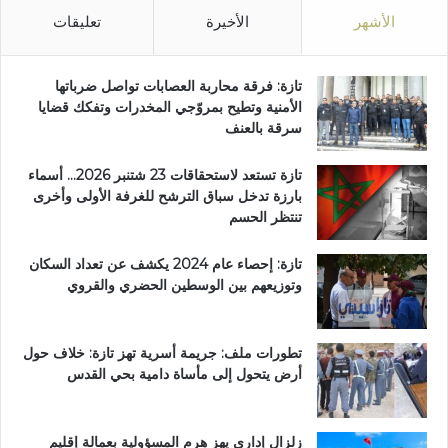
الأشهر
الأخيرة
تعليقات
تازة: فرقة محاربة العصابات تواصل ضرباتها
الأمنية وتطيح بمروّجي المخدرات وتفكك قضايا
سرقة بالعنف
تازة تستعد لاستحقاقات 23 شتنبر 2026… أسماء
بارزة تدخل سباق الترشح للغرفة الأولى وأخرى
تنتظر الحسم
تازة: إحصاء عام 2024 يكشف عن تعداد السكان
وتوزيعهم بين الوسطين الحضري والقروي
تطورات ملف: جريمة أسرية تهز تازة: خلاف حول
أرض يتحول إلى مأساة دامية بحي القدس
زلزال إداري يهز هرم المسؤولية بعمالة إقليم