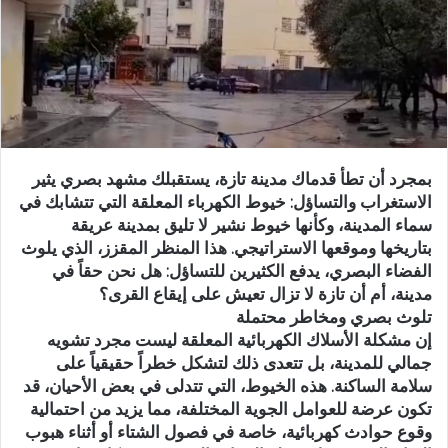
د
ا
إ
ل
ك
ت
ر
بمجرد أن تطأ قدماك مدينة تازة، يستقبلك مشهد بصري يثير
و
الاستغراب والتساؤل: خيوط الكهرباء المعلقة التي تتشابك في
ن
سماء المدينة، وكأنها خيوط نشير لا تليق بمدينة عريقة
ي
بتاريخها وموقعها الاستراتيجي. هذا المنظر المقزز، الذي يلوث
ا
الفضاء البصري، يدفع الكثيرين للتساؤل: هل نحن حقاً في
مدينة، أم أن تازة لا تزال تعيش على إيقاع القرى؟
تلوث بصري ومخاطر محتملة
إن مشكلة الأسلاك الكهربائية المعلقة ليست مجرد تشويه
جمالي للمدينة، بل تتعدى ذلك لتشكل خطراً حقيقياً على
سلامة الساكنة. هذه الخيوط، التي تتدلى في بعض الأحيان، قد
تكون عرضة للعوامل الجوية المختلفة، مما يزيد من احتمالية
وقوع حوادث كهربائية، خاصة في فصول الشتاء أو أثناء هبوب