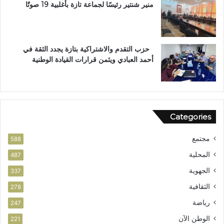
ا
منير شنتير رئيسًا لجماعة تازة بأغلبية 19 صوتًا
ل
ا
س
ت
حزب التقدم والاشتراكية بتازة يجدد الثقة في
ح
أحمد العبادي ويثمن قرارات القيادة الوطنية
ق
ا
ق
ا
ل
Categories
و
ط
مجتمع
ن
588
ي
المحلية
487
الجهوية
337
الثقافية
278
رياضة
247
الوطن الآن
221