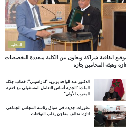
ل
د
ك
ا
ت
ر
ر
ة
و
ا
ن
ل
ي
ت
المحلية
ر
ا
توقيع اتفاقية شراكة وتعاون بين الكلية متعددة التخصصات
ب
تازة وهيئة المحامين بتازة
ي
ة
ت
الدكتور عبد الواحد بوبرية “لتازاسيتي”: خطاب جلالة
ت
الملك: “الجدية أساس التعامل المستقبلي مع قضية
و
المغرب الأولى”
ج
ب
تطورات جديدة في سباق رئاسة المجلس الجماعي
و
لتازة: تحالف مفاجئ يقلب التوقعات
س
ا
م