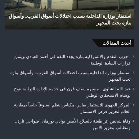
بوادي
بوزملان
لية بسبب اختلالات أسواق القرب.. وأسواق
وفاة شخص إثر طعنة بالس
ضواحي
تازة.. ومطالب بتعزيز الأم
تازة..
ومطالب
بتعزيز
أحدث المقالات
الأمن
حزب التقدم والاشتراكية بتازة يجدد الثقة في أحمد العبادي ويثمن
قرارات القيادة الوطنية
استنفار بوزارة الداخلية بسبب اختلالات أسواق القرب.. وأسواق بتازة
تحت المجهر
عبد الله الشاوي.. مسيرة نصف قرن في خدمة الإدارة الترابية تتوج
بوسام الاستحقاق الوطني
المركز الجهوي للاستثمار بفاس-مكناس ينظم أسبوعاً خاصاً بمغاربة
العالم لتعزيز فرص الاستثمار
وفاة شخص إثر طعنة بالسلاح الأبيض بوادي بوزملان ضواحي تازة..
ومطالب بتعزيز الأمن