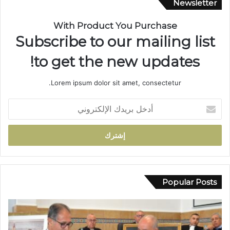
Newsletter
.
م
With Product You Purchase
س
Subscribe to our mailing list
ي
ر
to get the new updates!
ة
ن
Lorem ipsum dolor sit amet, consectetur.
ص
ف
أ
ق
د
ر
خ
ن
ل
ف
ب
ي
ر
خ
ي
د
د
Popular Posts
م
ك
ة
ا
ا
ل
ل
إ
إ