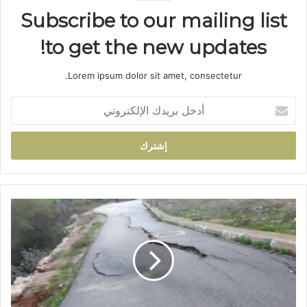
Subscribe to our mailing list
to get the new updates!
Lorem ipsum dolor sit amet, consectetur.
أ
د
خ
ل
ب
ر
ي
د
ا
ك
ن
ا
ه
ل
ي
إ
ا
ل
ر
ك
ط
ت
ر