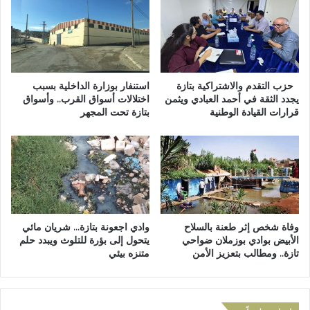
ـ
ا
ت
ت
ج
"
ز
ا
ئ
ل
ة
ا
حزب التقدم والاشتراكية بتازة
استنفار بوزارة الداخلية بسبب
م
ب
يجدد الثقة في أحمد العبادي ويثمن
اختلالات أسواق القرب.. وأسواق
ا
قرارات القيادة الوطنية
بتازة تحت المجهر
ت
ر
ز
ي
ا
و
ز
ف
ا
ي
ل
ا
ض
ت
ر
وفاة شخص إثر طعنة بالسلاح
وادي اجعونة بتازة… شريان مائي
ج
ي
الأبيض بوادي بوزملان ضواحي
يتحول إلى بؤرة للتلوث ويبدد حلم
ا
ب
تازة.. ومطالب بتعزيز الأمن
متنزه بيئي
ه
ي
ح
"
ي
و
د
ي