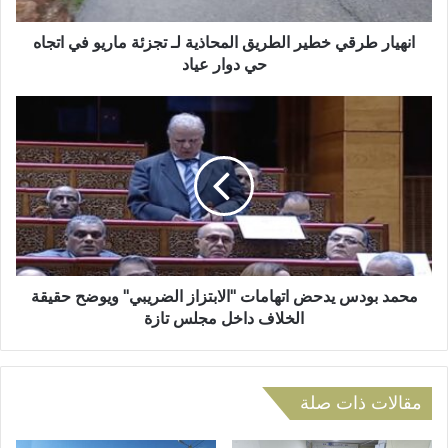
ر
ق
و
ي
انهيار طرقي خطير الطريق المحاذية لـ تجزئة ماريو في اتجاه
ن
خ
حي دوار عياد
ي
ط
ي
م
ر
ح
ا
م
ل
د
ط
ب
ر
و
ي
د
ق
س
ا
ي
ل
د
محمد بودس يدحض اتهامات "الابتزاز الضريبي" ويوضح حقيقة
م
ح
الخلاف داخل مجلس تازة
ح
ض
ا
ا
ذ
ت
ي
ه
مقالات ذات صلة
ة
ا
ل
م