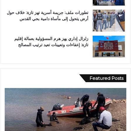
تطورات ملف: جريمة أسرية تهز تازة: خلاف حول
أرض يتحول إلى مأساة دامية بحي القدس
زلزال إداري يهز هرم المسؤولية بعمالة إقليم
تازة: إعفاءات وتعيينات تعيد ترتيب المصالح
Featured Posts
ب
و
و
ا
ح
د
ل
ي
و
ا
.
ج
.
ع