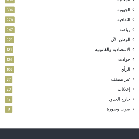
الجهوية
336
الثقافية
278
رياضة
247
الوطن الآن
221
الاقتصادية والقانونية
131
حوادث
126
الرأي
106
غير مصنف
37
إعلانات
20
خارج الحدود
12
صوت وصورة
8