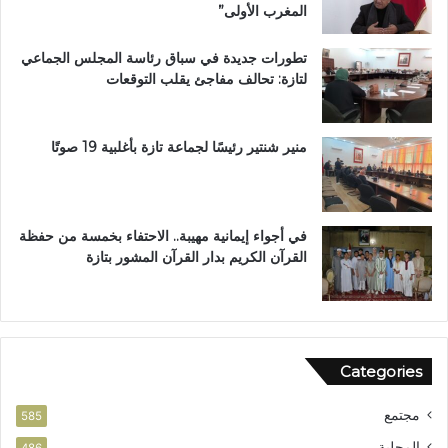
المغرب الأولى”
ز
م
ة
م
تطورات جديدة في سباق رئاسة المجلس الجماعي
ت
لتازة: تحالف مفاجئ يقلب التوقعات
ن
ز
ه
ب
منير شنتير رئيسًا لجماعة تازة بأغلبية 19 صوتًا
ي
ئ
ي
في أجواء إيمانية مهيبة.. الاحتفاء بخمسة من حفظة
القرآن الكريم بدار القرآن المشور بتازة
Categories
مجتمع
585
المحلية
486