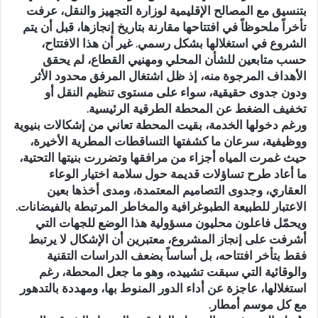
بتنسيق مع المصالح الإقليمية لوزارة التجهيز والنقل، عرفت
تأخراً ملحوظاً في افتتاحها مقارنة بتاريخ إنجازها، قبل أن يتم
الشروع في استغلالها بشكل رسمي. غير أن هذا الافتتاح،
حسب متابعين للشأن المحلي ومهنيي القطاع، لم يحقق
الأهداف المرجوة منه، إذ ظل اشتغال المرفق محدود الأثر
ودون جدوى حقيقية، سواء على مستوى تنظيم النقل أو
تخفيف الضغط عن المحطة الطرقية الرئيسية.
ورغم دخولها الخدمة، بقيت المحطة تعاني من إشكالات بنيوية
ووظيفية، سرعان ما كشفتها التساقطات المطرية الأخيرة،
حيث غمرت المياه أجزاء من مرافقها وتضررت بنيتها التحتية،
ما أعاد طرح تساؤلات قديمة حول سلامة اختيار الوعاء
العقاري، وجدوى التصاميم المعتمدة، ومدى أخذها بعين
الاعتبار للطبيعة الطبوغرافية والمخاطر المرتبطة بالفيضانات.
ويحمّل فاعلون محليون مسؤولية هذا الوضع للجهات التي
أشرفت على إنجاز المشروع، معتبرين أن الإشكال لا يرتبط
فقط بتأخر افتتاحه، بل أساساً بضعف الدراسات التقنية
والوقائية التي سبقت تشييده، وهو ما جعل المحطة، رغم
استغلالها، عاجزة عن أداء الدور المنوط بها، ومهددة بالتدهور
مع كل موسم أمطار.