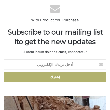
ب
With Product You Purchase
Subscribe to our mailing list
to get the new updates!
Lorem ipsum dolor sit amet, consectetur.
أ
د
خ
ل
ب
ر
ي
د
ا
ك
ن
ا
ه