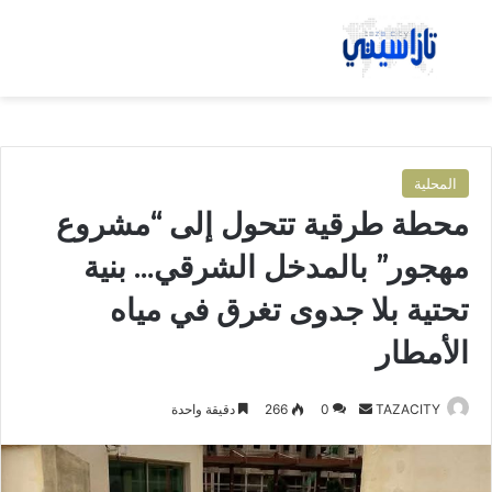
بحث عن
الق
المحلية
محطة طرقية تتحول إلى “مشروع
مهجور” بالمدخل الشرقي… بنية
تحتية بلا جدوى تغرق في مياه
الأمطار
TAZACITY
أ
0
266
دقيقة واحدة
ر
س
ل