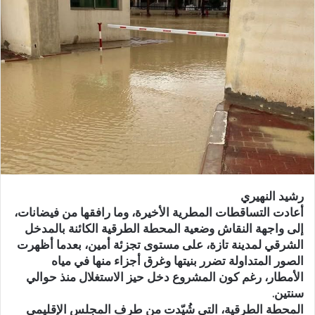
ب
ر
ي
د
ا
إ
ل
ك
ت
ر
و
رشيد النهيري
ن
أعادت التساقطات المطرية الأخيرة، وما رافقها من فيضانات،
ي
إلى واجهة النقاش وضعية المحطة الطرقية الكائنة بالمدخل
ا
الشرقي لمدينة تازة، على مستوى تجزئة أمين، بعدما أظهرت
الصور المتداولة تضرر بنيتها وغرق أجزاء منها في مياه
الأمطار، رغم كون المشروع دخل حيز الاستغلال منذ حوالي
سنتين.
المحطة الطرقية، التي شُيّدت من طرف المجلس الإقليمي