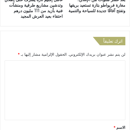
ع
ث
مغارة فريواطو بتازة تستعيد بريقها
وتدشين مشاريع طرقية ومنشآت
ل
ي
وتفتح آفاقًا جديدة للسياحة والتنمية
فنية بأزيد من 111 مليون درهم
ى
ر
احتفاء بعيد العرش المجيد
إ
غ
ج
ض
ل
ب
ا
ا
اترك تعليقاً
ء
ل
ا
س
لن يتم نشر عنوان بريدك الإلكتروني.
الحقول الإلزامية مشار إليها بـ
*
ل
ا
س
ك
ا
ك
ن
ل
ا
ة
ن
ب
ت
ب
ت
ع
ت
ا
ا
ز
ل
ز
ة
ي
ة
ا
ق
ل
*
الاسم
*
ع