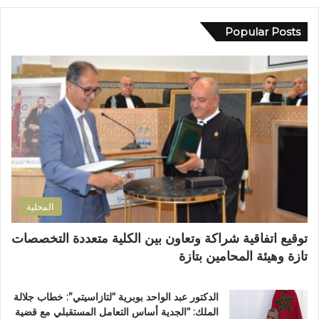
م
و
ي
ا
ل
د
Popular Posts
ب
إ
ك
ا
ل
ا
ل
ى
ل
م
ب
إ
س
ؤ
ل
ت
ر
ك
ش
ة
ت
ف
ل
ر
ى
ل
و
ا
ت
ن
ل
ل
ي
إ
و
المحلية
ق
ث
ل
و
توقيع اتفاقية شراكة وتعاون بين الكلية متعددة التخصصات
ي
ي
تازة وهيئة المحامين بتازة
م
ب
ي
د
ب
د
الدكتور عبد الواحد بوبرية “لتازاسيتي”: خطاب جلالة
ت
ح
الملك: “الجدية أساس التعامل المستقبلي مع قضية
ا
ل