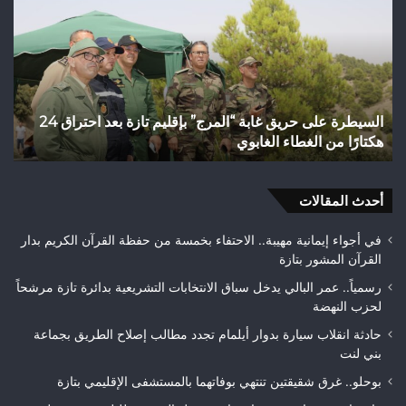
حريق
من
غابة
الت
“المرج”
الن
بإقليم
إلى
تازة
رها
بعد
الت
السيطرة على حريق غابة “المرج” بإقليم تازة بعد احتراق 24
ف
احتراق
عن
هكتارًا من الغطاء الغابوي
ق
24
قضا
هكتارًا
تاز
من
الغطاء
أحدث المقالات
الغابوي
في أجواء إيمانية مهيبة.. الاحتفاء بخمسة من حفظة القرآن الكريم بدار
القرآن المشور بتازة
رسمياً.. عمر البالي يدخل سباق الانتخابات التشريعية بدائرة تازة مرشحاً
لحزب النهضة
حادثة انقلاب سيارة بدوار أيلمام تجدد مطالب إصلاح الطريق بجماعة
بني لنت
بوحلو.. غرق شقيقتين تنتهي بوفاتهما بالمستشفى الإقليمي بتازة