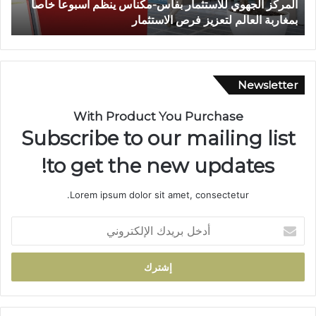
 بفاس-مكناس ينظم أسبوعاً خاصاً
وفاة شخص إثر طعنة بالسلاح ا
ث
ص الاستثمار
تازة.. ومطالب بتعزيز الأمن
ر
ط
ع
ن
ة
Newsletter
ب
ا
With Product You Purchase
ل
Subscribe to our mailing list
س
ل
to get the new updates!
ا
ح
Lorem ipsum dolor sit amet, consectetur.
ا
ل
أ
أ
د
ب
خ
ي
ل
ض
ب
ب
ر
و
ي