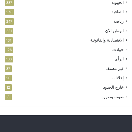
الجهوية
337
الثقافية
278
رياضة
247
الوطن الآن
221
الاقتصادية والقانونية
131
حوادث
126
الرأي
106
غير مصنف
37
إعلانات
20
خارج الحدود
12
صوت وصورة
8