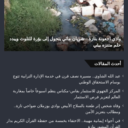
استياء
الساكنة
بعد
تهيئة
شوارع
وأزقة
زة… شريان مائي يتحول إلى بؤرة للتلوث ويبدد
اختلالات تثير استياء
بمدينة
تازة.. مطالب بمراقبة
تازة..
مطالب
بمراقبة
أحدث المقالات
جودة
الأشغال
قبل
عبد الله الشاوي.. مسيرة نصف قرن في خدمة الإدارة الترابية تتوج
التسلم
بوسام الاستحقاق الوطني
النهائي
المركز الجهوي للاستثمار بفاس-مكناس ينظم أسبوعاً خاصاً بمغاربة
العالم لتعزيز فرص الاستثمار
وفاة شخص إثر طعنة بالسلاح الأبيض بوادي بوزملان ضواحي تازة..
ومطالب بتعزيز الأمن
في أجواء إيمانية مهيبة.. الاحتفاء بخمسة من حفظة القرآن الكريم بدار
القرآن المشور بتازة