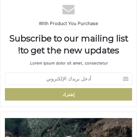
ب
With Product You Purchase
Subscribe to our mailing list
to get the new updates!
Lorem ipsum dolor sit amet, consectetur.
أ
د
خ
ل
ب
ر
ي
د
ا
ك
ن
ا
ه