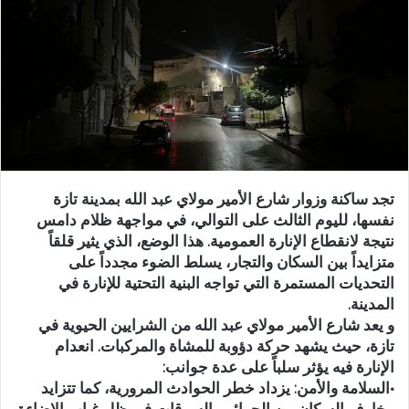
ر
ي
د
ا
إ
ل
ك
ت
ر
تجد ساكنة وزوار شارع الأمير مولاي عبد الله بمدينة تازة
و
نفسها، لليوم الثالث على التوالي، في مواجهة ظلام دامس
ن
نتيجة لانقطاع الإنارة العمومية. هذا الوضع، الذي يثير قلقاً
ي
متزايداً بين السكان والتجار، يسلط الضوء مجدداً على
ا
التحديات المستمرة التي تواجه البنية التحتية للإنارة في
المدينة.
و يعد شارع الأمير مولاي عبد الله من الشرايين الحيوية في
تازة، حيث يشهد حركة دؤوبة للمشاة والمركبات. انعدام
الإنارة فيه يؤثر سلباً على عدة جوانب:
•السلامة والأمن: يزداد خطر الحوادث المرورية، كما تتزايد
مخاوف السكان من الجرائم والسرقات في ظل غياب الإضاءة