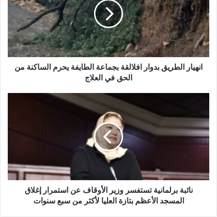
ل
ي
إ
ا
ل
ر
ك
ا
ت
ل
ر
ط
و
ر
انهيار الطريق بدوار افلالقة بجماعة الطايفة يحرم الساكنة من
ن
ي
الحق في العلاج
ي
ق
ب
ن
د
ا
و
ئ
ا
ب
ر
ة
ا
ب
ف
ر
ل
ل
ا
م
ل
ا
نائبة برلمانية تستفسر وزير الأوقاف عن استمرار إغلاق
ق
ن
المسجد الأعظم بتازة العليا لأكثر من سبع سنوات
ة
ي