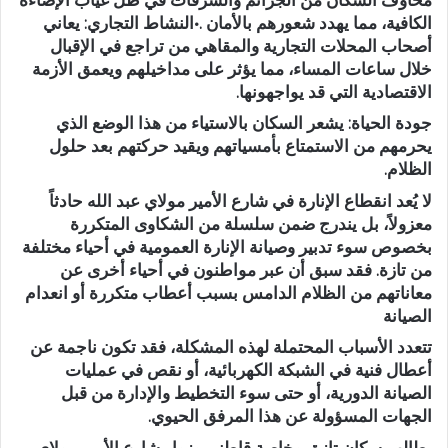
الكافية، مما يهدد شعورهم بالأمان .•النشاط التجاري: يعاني
أصحاب المحلات التجارية والمقاهي من تراجع في الإقبال
خلال ساعات المساء، مما يؤثر على مداخيلهم ويعمق الأزمة
الاقتصادية التي قد يواجهونها.
جودة الحياة: يشعر السكان بالاستياء من هذا الوضع الذي
يحرمهم من الاستمتاع بأمسياتهم ويقيد حركتهم بعد حلول
الظلام.
لا يُعد انقطاع الإنارة في شارع الأمير مولاي عبد الله حادثاً
معزولاً، بل يندرج ضمن سلسلة من الشكاوى المتكررة
بخصوص سوء تدبير وصيانة الإنارة العمومية في أحياء مختلفة
من تازة. فقد سبق أن عبر مواطنون في أحياء أخرى عن
معاناتهم من الظلام الدامس بسبب أعطاب متكررة أو انعدام
الصيانة
تتعدد الأسباب المحتملة لهذه المشكلة، فقد تكون ناجمة عن
أعطال فنية في الشبكة الكهربائية، أو نقص في عمليات
الصيانة الدورية، أو حتى سوء التخطيط والإدارة من قبل
الجهات المسؤولة عن هذا المرفق الحيوي.
يطالب سكان تازة، وخاصة قاطني وزوار شارع الأمير مولاي