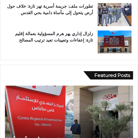
تطورات ملف: جريمة أسرية تهز تازة: خلاف حول
أرض يتحول إلى مأساة دامية بحي القدس
زلزال إداري يهز هرم المسؤولية بعمالة إقليم
تازة: إعفاءات وتعيينات تعيد ترتيب المصالح
Featured Posts
و
ف
ا
ة
ش
خ
ص
إ