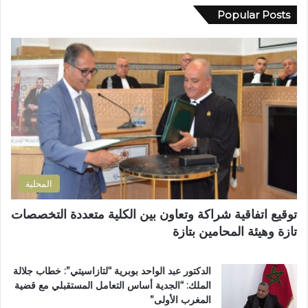
ا
د
Popular Posts
د
ك
ي
ا
ب
ل
و
إ
ز
ل
م
ك
ل
ت
ا
ر
ن
و
ض
ن
و
ي
ا
المحلية
ح
ي
توقيع اتفاقية شراكة وتعاون بين الكلية متعددة التخصصات
ت
تازة وهيئة المحامين بتازة
ا
ز
ة
الدكتور عبد الواحد بوبرية “لتازاسيتي”: خطاب جلالة
.
الملك: “الجدية أساس التعامل المستقبلي مع قضية
.
المغرب الأولى”
و