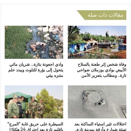
ب
ة
ج
ت
م
س
مقالات ذات صلة
ا
ت
ع
ف
ة
س
ا
ر
ل
و
ط
ز
ا
ي
ي
ر
وفاة شخص إثر طعنة بالسلاح
وادي اجعونة بتازة… شريان مائي
ف
ا
الأبيض بوادي بوزملان ضواحي
يتحول إلى بؤرة للتلوث ويبدد حلم
ة
تازة.. ومطالب بتعزيز الأمن
متنزه بيئي
ل
ي
أ
ح
و
ر
ق
م
ا
ا
ف
ل
ع
س
ن
اختلالات تثير استياء الساكنة بعد
السيطرة على حريق غابة “المرج”
ا
ا
تهيئة شوارع وأزقة بمدينة تازة..
بإقليم تازة بعد احتراق 24 هكتارًا
ك
س