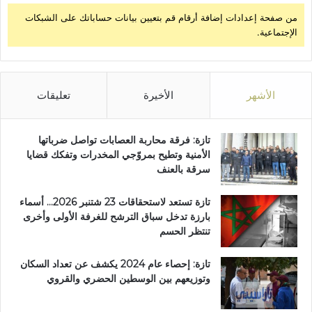
ع
من صفحة إعدادات إضافة أرقام قم بتعيين بيانات حساباتك على الشبكات
س
الإجتماعية.
ن
و
ا
ت
الأشهر
الأخيرة
تعليقات
تازة: فرقة محاربة العصابات تواصل ضرباتها
الأمنية وتطيح بمروّجي المخدرات وتفكك قضايا
سرقة بالعنف
تازة تستعد لاستحقاقات 23 شتنبر 2026… أسماء
بارزة تدخل سباق الترشح للغرفة الأولى وأخرى
تنتظر الحسم
تازة: إحصاء عام 2024 يكشف عن تعداد السكان
وتوزيعهم بين الوسطين الحضري والقروي