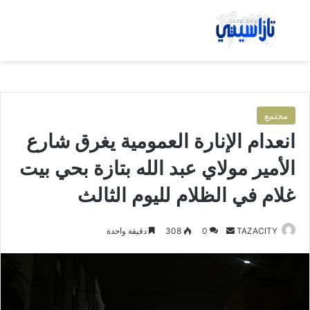
بحث عن
الق
مجتمع
انعدام الإنارة العمومية يغرق شارع
الأمير مولاي عبد الله بتازة بحي بيت
غلام في الظلام لليوم الثالث
TAZACITY
أ
0
308
دقيقة واحدة
ر
س
ل
ب