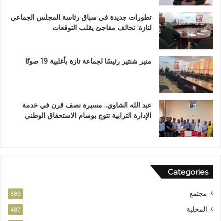
م
تطورات جديدة في سباق رئاسة المجلس الجماعي
ط
لتازة: تحالف مفاجئ يقلب التوقعات
ا
ل
ب
ب
منير شنتير رئيسًا لجماعة تازة بأغلبية 19 صوتًا
ت
ع
ز
ي
عبد الله الشاوي.. مسيرة نصف قرن في خدمة
ز
الإدارة الترابية تتوج بوسام الاستحقاق الوطني
ا
ل
أ
م
ن
Categories
مجتمع
586
المحلية
487