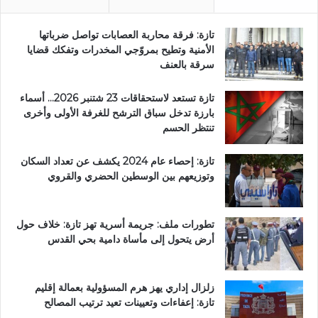
تازة: فرقة محاربة العصابات تواصل ضرباتها
الأمنية وتطيح بمروّجي المخدرات وتفكك قضايا
سرقة بالعنف
تازة تستعد لاستحقاقات 23 شتنبر 2026… أسماء
بارزة تدخل سباق الترشح للغرفة الأولى وأخرى
تنتظر الحسم
تازة: إحصاء عام 2024 يكشف عن تعداد السكان
وتوزيعهم بين الوسطين الحضري والقروي
تطورات ملف: جريمة أسرية تهز تازة: خلاف حول
أرض يتحول إلى مأساة دامية بحي القدس
زلزال إداري يهز هرم المسؤولية بعمالة إقليم
تازة: إعفاءات وتعيينات تعيد ترتيب المصالح