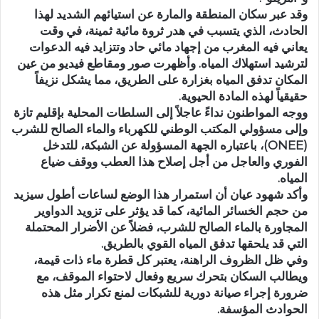
وقد عبر سكان المنطقة والمارة عن استيائهم الشديد لهذا
الحادث، الذي يتسبب في هدر ثروة مائية ثمينة، في وقت
يعاني فيه المغرب من إجهاد مائي حاد وتتزايد فيه الدعوات
لترشيد استهلاك المياه. وأظهرت صور ومقاطع فيديو من عين
المكان تدفق المياه بغزارة على الطريق، مما يشكل نزيفاً
حقيقياً لهذه المادة الحيوية.
ووجه المواطنون نداءً عاجلاً إلى السلطات المحلية بإقليم تازة
وإلى مسؤولي المكتب الوطني للكهرباء والماء الصالح للشرب
(ONEE)، باعتباره الجهة المسؤولة عن الشبكة، للتدخل
الفوري والعاجل من أجل إصلاح هذا العطب ووقف ضياع
المياه.
وأكد شهود عيان أن استمرار هذا الوضع لساعات أطول سيزيد
من حجم الخسائر المائية، كما قد يؤثر على تزويد الدواوير
المجاورة بالماء الصالح للشرب، فضلاً عن الأضرار المحتملة
التي قد يلحقها تدفق المياه القوي بالطريق.
وفي ظل الظروف الراهنة، يعتبر كل قطرة ماء ذات قيمة،
ويطالب السكان بتحرك سريع وفعال لاحتواء الموقف، مع
ضرورة إجراء صيانة دورية للشبكات لمنع تكرار مثل هذه
الحوادث المؤسفة.