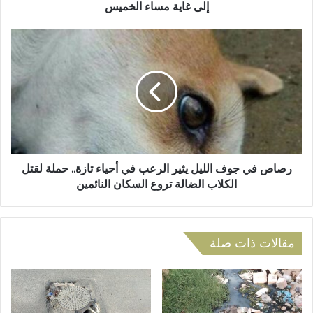
ن
ة
إلى غاية مساء الخميس
ي
ب
ر
ر
ت
ص
ق
ا
ا
ص
ل
ف
ي
ي
ة
ج
:
و
ر
ف
ي
ا
رصاص في جوف الليل يثير الرعب في أحياء تازة.. حملة لقتل
ا
ل
الكلاب الضالة تروع السكان النائمين
ح
ل
ع
ي
ا
ل
ص
ي
مقالات ذات صلة
ف
ث
ي
ي
ة
ر
ق
ا
و