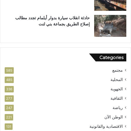
ئ
ي
حادثة انقلاب سيارة بدوار أيلمام تجدد مطالب
إصلاح الطريق بجماعة بني لنت
Categories
مجتمع
585
المحلية
485
الجهوية
336
الثقافية
277
رياضة
247
الوطن الآن
221
الاقتصادية والقانونية
131