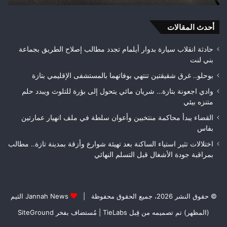
هواة
هكتا
ويتوج
من
بطلاً
أحدث المقالات
الغ
لعصبة
الغ
فاس
حادثة انقلاب سيارة بدوار أيلمام تجدد مطالب إصلاح الطريق بجماعة
مكناس
بني لنت
بوحلو.. غرق شقيقتين تنتهي بوفاتهما بالمستشفى الإقليمي بتازة
وادي اجعونة بتازة… شريان مائي يتحول إلى بؤرة للتلوث ويبدد حلم
متنزه بيئي
القضاء يبدأ محاكمة منتخبين وأعوان سلطة في ملف انهيار عمارتين
بفاس
اختلالات تثير استياء الساكنة بعد تهيئة شوارع وأزقة بمدينة تازة.. مطالب
بمراقبة جودة الأشغال قبل التسلم النهائي
© حقوق النشر 2026، جميع الحقوق محفوظة |
Jannah News الثيم
(المظهر) تم تصميمه من قِبل TieLabs
| مُستضاف بفخر
SiteGround