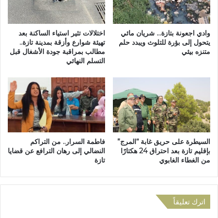
ل
ي
ر
ة
ع
م
ب
وادي اجعونة بتازة… شريان مائي
اختلالات تثير استياء الساكنة بعد
ر
ف
يتحول إلى بؤرة للتلوث ويبدد حلم
تهيئة شوارع وأزقة بمدينة تازة..
ت
متنزه بيئي
مطالب بمراقبة جودة الأشغال قبل
ي
التسلم النهائي
ق
أ
ب
ح
ة
ي
ب
ا
إ
ء
ق
ت
ل
ا
ي
ز
السيطرة على حريق غابة “المرج”
فاطمة السرار.. من التراكم
م
ة
بإقليم تازة بعد احتراق 24 هكتارًا
النضالي إلى رهان الترافع عن قضايا
ت
.
من الغطاء الغابوي
تازة
ا
.
ز
ح
ة
م
إ
ل
اترك تعليقاً
ل
ة
ى
ل