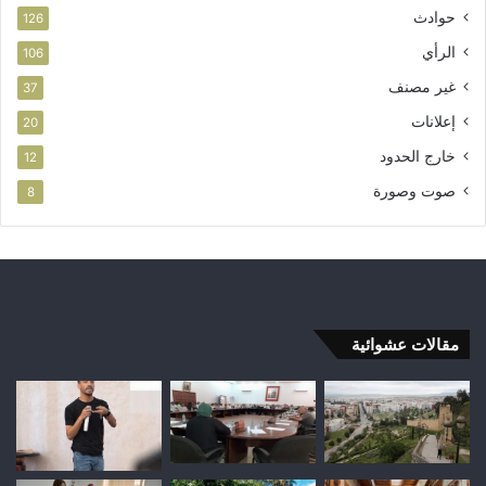
حوادث
126
الرأي
106
غير مصنف
37
إعلانات
20
خارج الحدود
12
صوت وصورة
8
مقالات عشوائية