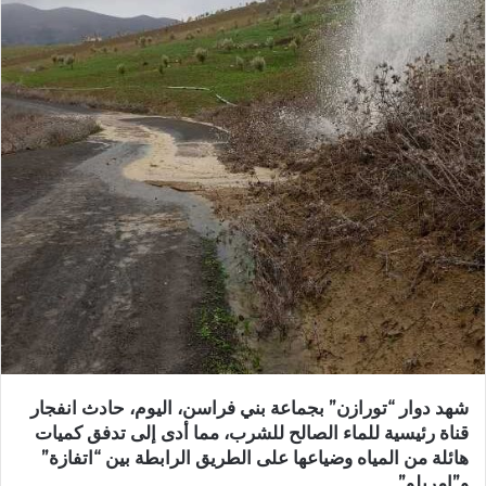
ب
ر
ي
د
ا
إ
ل
ك
ت
ر
و
ن
ي
ا
شهد دوار “تورازن” بجماعة بني فراسن، اليوم، حادث انفجار
قناة رئيسية للماء الصالح للشرب، مما أدى إلى تدفق كميات
هائلة من المياه وضياعها على الطريق الرابطة بين “اتفازة”
و”امريلو”.