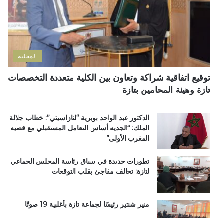
ت
ل
ف
ر
ل
ا
و
ت
ن
ن
ل
ه
ي
و
ي
المحلية
ث
ا
و
ر
توقيع اتفاقية شراكة وتعاون بين الكلية متعددة التخصصات
ي
ع
تازة وهيئة المحامين بتازة
ب
م
د
ا
د
ر
الدكتور عبد الواحد بوبرية “لتازاسيتي”: خطاب جلالة
ح
ت
الملك: “الجدية أساس التعامل المستقبلي مع قضية
ل
ي
المغرب الأولى”
م
ن
م
ب
تطورات جديدة في سباق رئاسة المجلس الجماعي
ت
ف
لتازة: تحالف مفاجئ يقلب التوقعات
ن
ا
ز
س
ه
ب
منير شنتير رئيسًا لجماعة تازة بأغلبية 19 صوتًا
ي