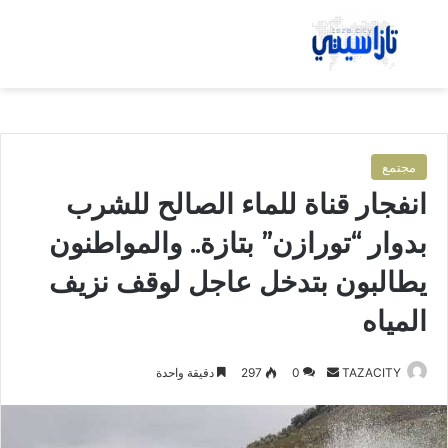
بحث عن
الق
مجتمع
انفجار قناة للماء الصالح للشرب
بدوار “تورازن” بتازة.. والمواطنون
يطالبون بتدخل عاجل لوقف نزيف
المياه
TAZACITY
أ
0
297
دقيقة واحدة
ر
س
ل