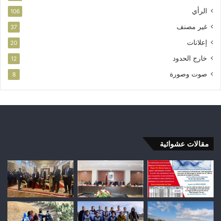
الرأي
106
غير مصنف
37
إعلانات
20
خارج الحدود
12
صوت وصورة
8
مقالات عشوائية