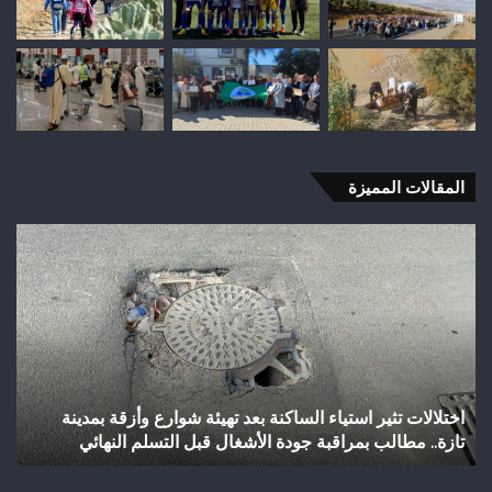
المقالات المميزة
اختلالات
شب
تثير
رأ
استياء
أجي
الساكنة
يح
بعد
إنجا
تهيئة
تاري
شوارع
بال
وأزقة
إلى
اختلالات تثير استياء الساكنة بعد تهيئة شوارع وأزقة بمدينة
ش
بمدينة
الق
تازة.. مطالب بمراقبة جودة الأشغال قبل التسلم النهائي
ا
تازة..
الث
مطالب
هوا
بمراقبة
ويت