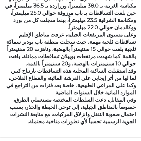
مكناسة الغربية بـ 38.0 ميليمتراً، وزراردة بـ 36.5 ميليمتراً، في
حين بلغت التساقطات بـ باب مرزوقة حوالي 25.0 ميليمتراً،
ومكناسة الشرقية 23.5 ميليمتراً، بينما سجلت كل من بورد
ووكالدمان حوالي 22.0 ميليمتراً.
وعلى مستوى المرتفعات الجبلية، عرفت مناطق الإقليم
تساقطات ثلجية مهمة، حيث سجلت منطقة باب بودير سماكة
ثلجية بلغت حوالي 15 سنتيمتراً بالهضبة، وناهزت 20 سنتيمتراً
بالقمة. كما شهدت مرتفعات بويبلان تساقطات مماثلة، بلغت
حوالي 10 سنتيمترات بالهضبة، و20 سنتيمتراً بالقمة.
وقد استقبلت الساكنة المحلية هذه التساقطات بارتياح كبير،
لما لها من أثر إيجابي على الفرشة المائية، والقطاع الفلاحي،
وكذا على المراعي الطبيعية، خاصة بعد فترات من التراجع في
الموارد المائية خلال السنوات الماضية.
وفي المقابل، دعت السلطات المختصة مستعملي الطرق،
خصوصاً بالمناطق الجبلية، إلى توخي الحيطة والحذر، بسبب
احتمال صعوبة التنقل وانزلاق المركبات، مع متابعة النشرات
الجوية الرسمية تحسباً لأي تطورات مناخية محتملة.