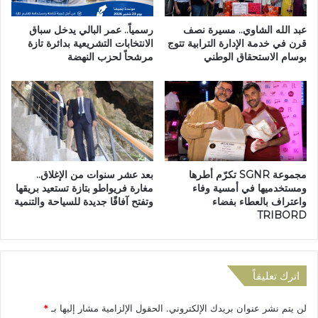
ر
و
ب
ث
عبد الله الشاوي.. مسيرة نصف
رسمياً.. عمر البالي يدخل سباق
ي
ل
قرن في خدمة الإدارة الترابية تتوج
الانتخابات التشريعية بدائرة تازة
ة
بوسام الاستحقاق الوطني
مرشحاً لحزب النهضة
و
ا
ج
ل
و
ر
ر
س
ي
م
ا
ي
ح
ة
ع
مجموعة SGNR تكرّم أطرها
بعد عشر سنوات من الإغلاق..
"
ا
ومستخدميها في أمسية وفاء
مغارة فريواطو بتازة تستعيد بريقها
V
ت
واعتراف بالعطاء بفضاء
وتفتح آفاقًا جديدة للسياحة والتنمية
i
ي
TRIBORD
s
ة
i
م
t
ت
M
و
اترك تعليقاً
o
ق
r
ع
لن يتم نشر عنوان بريدك الإلكتروني.
الحقول الإلزامية مشار إليها بـ
*
o
ة