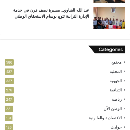
ز
ر
ي
آ
عبد الله الشاوي.. مسيرة نصف قرن في خدمة
ز
ن
الإدارة الترابية تتوج بوسام الاستحقاق الوطني
ا
ا
ل
ل
أ
م
م
ش
ن
و
Categories
ر
ب
مجتمع
ت
586
ا
المحلية
487
ز
الجهوية
ة
337
الثقافية
278
رياضة
247
الوطن الآن
221
الاقتصادية والقانونية
131
حوادث
126