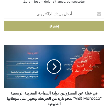
Lorem ipsum dolor sit amet, consectetur.
أ
د
خ
ل
ب
ر
ي
د
ف
ك
ي
ا
غ
ل
ف
إ
ل
ل
ة
ك
ع
ت
ن
ر
ا
و
ل
في غفلة عن المسؤولين: بوابة السياحة المغربية الرسمية
ن
م
"Visit Morocco" تمحو تازة من الخريطة وتجهز على مؤهلاتها
ي
س
الطبيعية