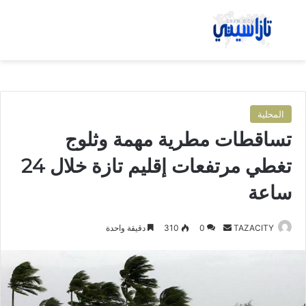
بحث عن
الق
المحلية
تساقطات مطرية مهمة وثلوج
تغطي مرتفعات إقليم تازة خلال 24
ساعة
TAZACITY
أ
0
310
دقيقة واحدة
ر
س
ل
ب