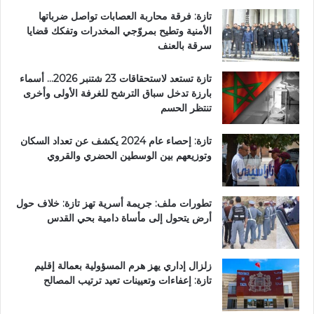
ي
تازة: فرقة محاربة العصابات تواصل ضرباتها
ة
الأمنية وتطيح بمروّجي المخدرات وتفكك قضايا
سرقة بالعنف
تازة تستعد لاستحقاقات 23 شتنبر 2026… أسماء
بارزة تدخل سباق الترشح للغرفة الأولى وأخرى
تنتظر الحسم
تازة: إحصاء عام 2024 يكشف عن تعداد السكان
وتوزيعهم بين الوسطين الحضري والقروي
تطورات ملف: جريمة أسرية تهز تازة: خلاف حول
أرض يتحول إلى مأساة دامية بحي القدس
زلزال إداري يهز هرم المسؤولية بعمالة إقليم
تازة: إعفاءات وتعيينات تعيد ترتيب المصالح