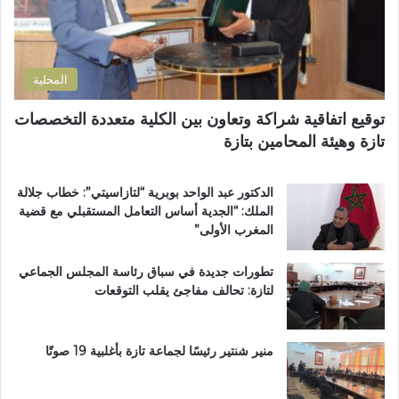
ر
ن
ظ
و
ض
ة
ن
و
ا
ي
ا
ل
المحلية
ح
ق
ي
ر
توقيع اتفاقية شراكة وتعاون بين الكلية متعددة التخصصات
ت
آ
تازة وهيئة المحامين بتازة
ا
ن
ز
ا
ة
ل
الدكتور عبد الواحد بوبرية “لتازاسيتي”: خطاب جلالة
.
ك
الملك: “الجدية أساس التعامل المستقبلي مع قضية
.
ر
المغرب الأولى”
و
ي
م
م
تطورات جديدة في سباق رئاسة المجلس الجماعي
ط
ب
لتازة: تحالف مفاجئ يقلب التوقعات
ا
د
ل
ا
ب
ر
ب
ا
منير شنتير رئيسًا لجماعة تازة بأغلبية 19 صوتًا
ت
ل
ع
ق