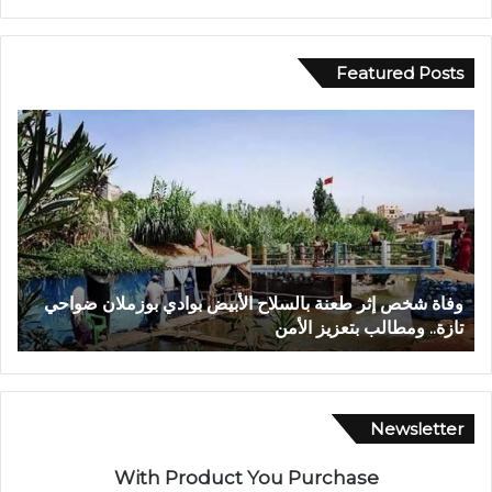
Featured Posts
و
ف
ف
ي
ا
أ
ة
ج
ش
و
خ
ا
ص
ء
إ
إ
وفاة شخص إثر طعنة بالسلاح الأبيض بوادي بوزملان ضواحي
ف
ث
ي
تازة.. ومطالب بتعزيز الأمن
ا
ر
م
ط
ا
ع
ن
ن
ي
ة
ة
Newsletter
ب
م
ا
ه
With Product You Purchase
ل
ي