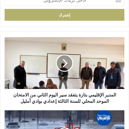
د
خ
ل
ب
ر
ي
د
ا
ك
ل
ا
م
ل
د
إ
ي
ل
ر
ك
ا
ت
ل
ر
إ
و
ق
المدير الإقليمي بتازة يتفقد سير اليوم الثاني من الامتحان
ن
ل
الموحد المحلي للسنة الثالثة إعدادي بوادي أمليل
ي
ي
م
إ
ي
ق
ب
ل