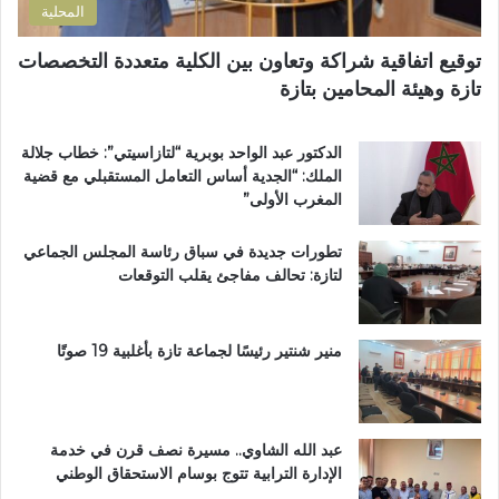
المحلية
ا
ح
ص
ي
توقيع اتفاقية شراكة وتعاون بين الكلية متعددة التخصصات
اً
ت
تازة وهيئة المحامين بتازة
ب
ا
م
ز
غ
ة
الدكتور عبد الواحد بوبرية “لتازاسيتي”: خطاب جلالة
ا
.
الملك: “الجدية أساس التعامل المستقبلي مع قضية
ر
.
المغرب الأولى”
ب
و
ة
م
تطورات جديدة في سباق رئاسة المجلس الجماعي
ا
ط
لتازة: تحالف مفاجئ يقلب التوقعات
ل
ا
ع
ل
ا
ب
ل
ب
منير شنتير رئيسًا لجماعة تازة بأغلبية 19 صوتًا
م
ت
ل
ع
ت
ز
ع
ي
عبد الله الشاوي.. مسيرة نصف قرن في خدمة
ز
ز
الإدارة الترابية تتوج بوسام الاستحقاق الوطني
ي
ا