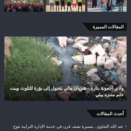
المقالات المميزة
وادي
اخت
اجعونة
تثير
بتازة…
است
شريان
الس
مائي
بعد
يتحول
تهي
إلى
شوا
بؤرة
وأز
وادي اجعونة بتازة… شريان مائي يتحول إلى بؤرة للتلوث ويبدد
ا
للتلوث
بمد
حلم متنزه بيئي
ت
ويبدد
تازة
حلم
مط
متنزه
بمر
بيئي
أحدث المقالات
جود
الأ
قبل
عبد الله الشاوي.. مسيرة نصف قرن في خدمة الإدارة الترابية تتوج