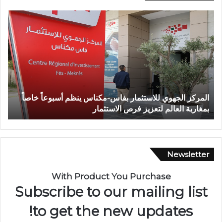
ا
و
ل
ف
م
ا
ر
ة
ك
ش
ز
خ
ا
ص
ل
إ
المركز الجهوي للاستثمار بفاس-مكناس ينظم أسبوعاً خاصاً
و
ج
ث
بمغاربة العالم لتعزيز فرص الاستثمار
ت
ه
ر
و
ط
ي
ع
ل
ن
ل
ة
Newsletter
ا
ب
س
ا
With Product You Purchase
ت
ل
Subscribe to our mailing list
ث
س
م
ل
to get the new updates!
ا
ا