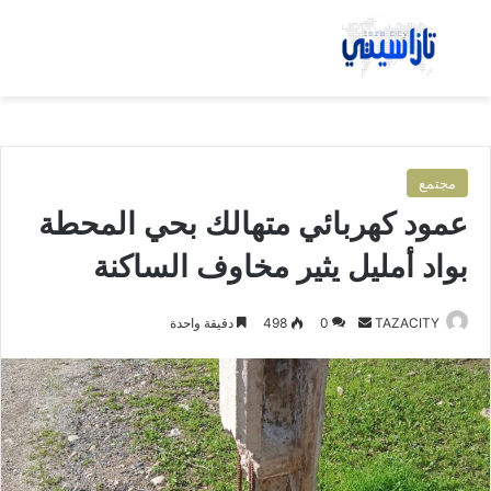
بحث عن
الق
مجتمع
عمود كهربائي متهالك بحي المحطة
بواد أمليل يثير مخاوف الساكنة
TAZACITY
أ
0
498
دقيقة واحدة
ر
س
ل
ب
ر
ي