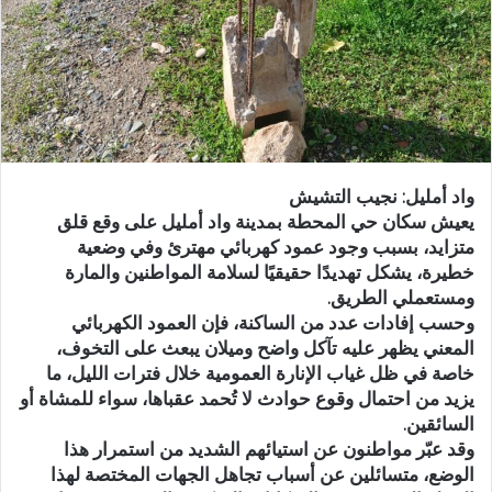
د
ا
إ
ل
ك
ت
ر
واد أمليل: نجيب التشيش
و
يعيش سكان حي المحطة بمدينة واد أمليل على وقع قلق
ن
متزايد، بسبب وجود عمود كهربائي مهترئ وفي وضعية
ي
خطيرة، يشكل تهديدًا حقيقيًا لسلامة المواطنين والمارة
ا
ومستعملي الطريق.
وحسب إفادات عدد من الساكنة، فإن العمود الكهربائي
المعني يظهر عليه تآكل واضح وميلان يبعث على التخوف،
خاصة في ظل غياب الإنارة العمومية خلال فترات الليل، ما
يزيد من احتمال وقوع حوادث لا تُحمد عقباها، سواء للمشاة أو
السائقين.
وقد عبّر مواطنون عن استيائهم الشديد من استمرار هذا
الوضع، متسائلين عن أسباب تجاهل الجهات المختصة لهذا