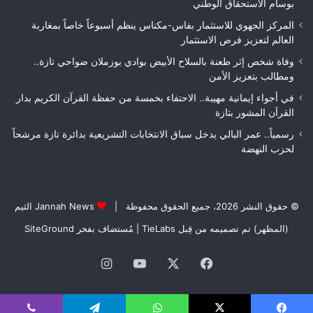
الت
بوسام الاستحقاق الوطني
الن
المركز الجهوي للاستثمار بفاس-مكناس ينظم أسبوعاً خاصاً بمغاربة
العالم لتعزيز فرص الاستثمار
وفاة شخص إثر طعنة بالسلاح الأبيض بوادي بوزملان ضواحي تازة..
ومطالب بتعزيز الأمن
في أجواء إيمانية مهيبة.. الاحتفاء بخمسة من حفظة القرآن الكريم بدار
القرآن المشور بتازة
رسمياً.. عمر البالي يدخل سباق الانتخابات التشريعية بدائرة تازة مرشحاً
لحزب النهضة
© حقوق النشر 2026، جميع الحقوق محفوظة |
Jannah News الثيم
(المظهر) تم تصميمه من قِبل TieLabs
| مُستضاف بفخر
SiteGround
فيسبوك
‫X
‫YouTube
انستقرام