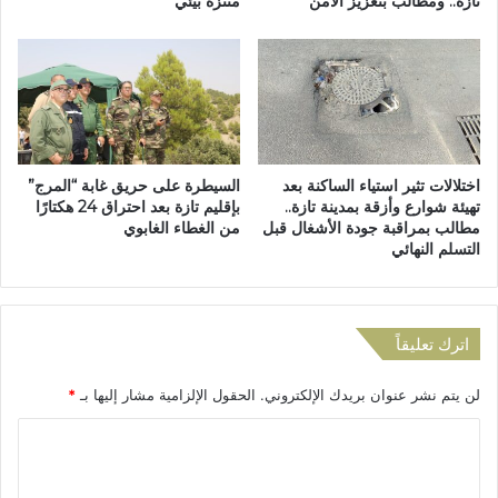
تازة.. ومطالب بتعزيز الأمن
متنزه بيئي
ت
ي
ج
م
و
ن
ي
ا
ة
ل
ق
ا
و
م
ي
اختلالات تثير استياء الساكنة بعد
السيطرة على حريق غابة “المرج”
ت
ة
تهيئة شوارع وأزقة بمدينة تازة..
بإقليم تازة بعد احتراق 24 هكتارًا
ح
:
مطالب بمراقبة جودة الأشغال قبل
من الغطاء الغابوي
ا
ث
التسلم النهائي
ن
ل
ا
و
ل
ج
م
،
اترك تعليقاً
و
أ
ح
م
لن يتم نشر عنوان بريدك الإلكتروني.
الحقول الإلزامية مشار إليها بـ
*
د
ط
ا
ا
ا
ل
ر
م
ل
غ
ح
ز