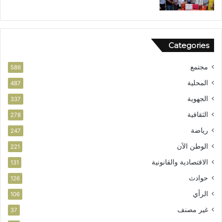
ز
ل
ف
أ
ر
م
ص
ن
Categories
ا
ل
مجتمع
ا
586
س
المحلية
487
ت
الجهوية
ث
337
م
الثقافية
278
ا
ر
رياضة
247
الوطن الآن
221
الاقتصادية والقانونية
131
حوادث
126
الرأي
106
غير مصنف
37