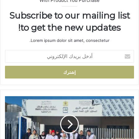
With Product You Purchase
Subscribe to our mailing list
to get the new updates!
Lorem ipsum dolor sit amet, consectetur.
أ
د
خ
ل
ب
ر
ي
د
ق
ك
ا
ا
ف
ل
ل
إ
ة
ل
ص
ك
ح