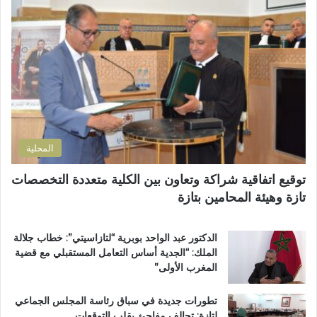
ا
ب
س
ل
و
ة
إ
ز
م
ل
م
ن
ك
ل
ح
ت
ا
ف
ر
ن
ظ
و
ض
ة
ن
و
ا
ي
ا
ل
المحلية
ح
ق
ي
ر
توقيع اتفاقية شراكة وتعاون بين الكلية متعددة التخصصات
ت
آ
تازة وهيئة المحامين بتازة
ا
ن
ز
ا
ة
ل
الدكتور عبد الواحد بوبرية “لتازاسيتي”: خطاب جلالة
.
ك
الملك: “الجدية أساس التعامل المستقبلي مع قضية
.
ر
المغرب الأولى”
و
ي
م
م
تطورات جديدة في سباق رئاسة المجلس الجماعي
ط
ب
لتازة: تحالف مفاجئ يقلب التوقعات
ا
د