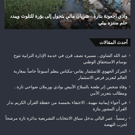
شوارع
ب
وأزقة
إ
د
اختلالات تثير استياء الساكنة بعد تهيئة شوارع وأزقة بمدينة
بمدينة
ا
تازة.. مطالب بمراقبة جودة الأشغال قبل التسلم النهائي
تازة..
ا
مطالب
ه
بمراقبة
و
جودة
أحدث المقالات
بط
الأشغال
ل
قبل
ف
عبد الله الشاوي.. مسيرة نصف قرن في خدمة الإدارة الترابية تتوج
التسلم
م
بوسام الاستحقاق الوطني
النهائي
المركز الجهوي للاستثمار بفاس-مكناس ينظم أسبوعاً خاصاً بمغاربة
العالم لتعزيز فرص الاستثمار
وفاة شخص إثر طعنة بالسلاح الأبيض بوادي بوزملان ضواحي تازة..
ومطالب بتعزيز الأمن
في أجواء إيمانية مهيبة.. الاحتفاء بخمسة من حفظة القرآن الكريم بدار
القرآن المشور بتازة
رسمياً.. عمر البالي يدخل سباق الانتخابات التشريعية بدائرة تازة مرشحاً
لحزب النهضة