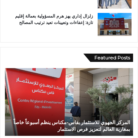
زلزال إداري يهز هرم المسؤولية بعمالة إقليم
تازة: إعفاءات وتعيينات تعيد ترتيب المصالح
Featured Posts
و
ف
ف
ي
ا
أ
ة
ج
ش
و
خ
ا
ص
ء
إ
إ
وفاة شخص إثر طعنة بالسلاح الأبيض بوادي بوزملان ضواحي
ف
ث
ي
تازة.. ومطالب بتعزيز الأمن
ا
ر
م
ط
ا