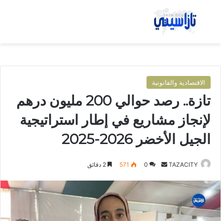
بحث عن
الق
الاقتصادية والقانونية
تازة.. رصد حوالي 200 مليون درهم
لإنجاز مشاريع في إطار استراتيجية
الجيل الأخضر 2026-2025
TAZACITY
أ
0
571
2 دقائق
ر
س
ل
ب