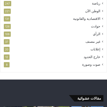
رياضة
247
الوطن الآن
221
الاقتصادية والقانونية
131
حوادث
126
الرأي
106
غير مصنف
37
إعلانات
20
خارج الحدود
12
صوت وصورة
8
مقالات عشوائية