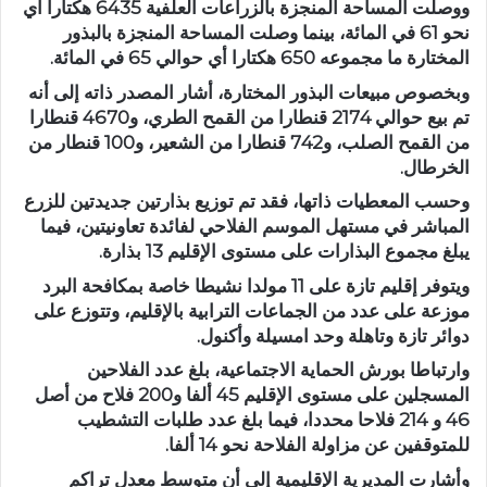
ووصلت المساحة المنجزة بالزراعات العلفية 6435 هكتارا أي
نحو 61 في المائة، بينما وصلت المساحة المنجزة بالبذور
المختارة ما مجموعه 650 هكتارا أي حوالي 65 في المائة.
وبخصوص مبيعات البذور المختارة، أشار المصدر ذاته إلى أنه
تم بيع حوالي 2174 قنطارا من القمح الطري، و4670 قنطارا
من القمح الصلب، و742 قنطارا من الشعير، و100 قنطار من
الخرطال.
وحسب المعطيات ذاتها، فقد تم توزيع بذارتين جديدتين للزرع
المباشر في مستهل الموسم الفلاحي لفائدة تعاونيتين، فيما
يبلغ مجموع البذارات على مستوى الإقليم 13 بذارة.
ويتوفر إقليم تازة على 11 مولدا نشيطا خاصة بمكافحة البرد
موزعة على عدد من الجماعات الترابية بالإقليم، وتتوزع على
دوائر تازة وتاهلة وحد امسيلة وأكنول.
وارتباطا بورش الحماية الاجتماعية، بلغ عدد الفلاحين
المسجلين على مستوى الإقليم 45 ألفا و200 فلاح من أصل
46 و 214 فلاحا محددا، فيما بلغ عدد طلبات التشطيب
للمتوقفين عن مزاولة الفلاحة نحو 14 ألفا.
وأشارت المديرية الإقليمية إلى أن متوسط معدل تراكم