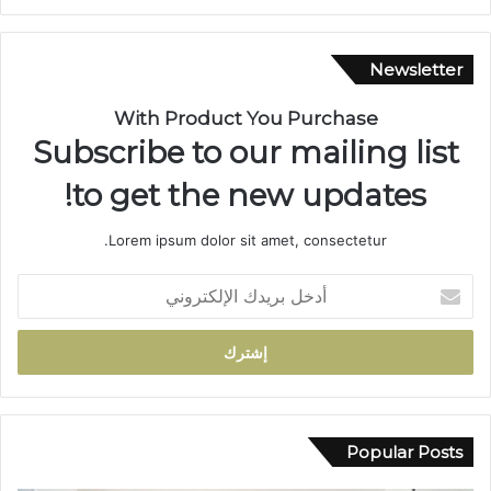
ع
ن
ن
ي
ة
ة
Newsletter
ب
م
ا
ه
With Product You Purchase
ل
ي
Subscribe to our mailing list
س
ب
ل
ة
to get the new updates!
ا
.
ح
.
Lorem ipsum dolor sit amet, consectetur.
ا
ا
ل
ل
أ
أ
ا
د
ب
ح
خ
ي
ت
ل
ض
ف
ب
ب
ا
ر
و
ء
ي
ا
ب
د
Popular Posts
د
خ
ك
ي
م