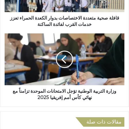
ت
ي
ر
ة
و
م
قافلة صحية متعددة الاختصاصات بدوار الكعدة الحمراء تعزز
ن
ت
خدمات القرب لفائدة الساكنة
ي
ع
د
و
د
ز
ة
ا
ا
ر
ل
ة
ا
ا
خ
ل
ت
ت
ص
ر
ا
ب
وزارة التربية الوطنية تؤجل الامتحانات الموحدة تزامناً مع
ص
ي
نهائي كأس أمم إفريقيا 2025
ا
ة
ت
ا
ب
ل
د
و
مقالات ذات صلة
و
ط