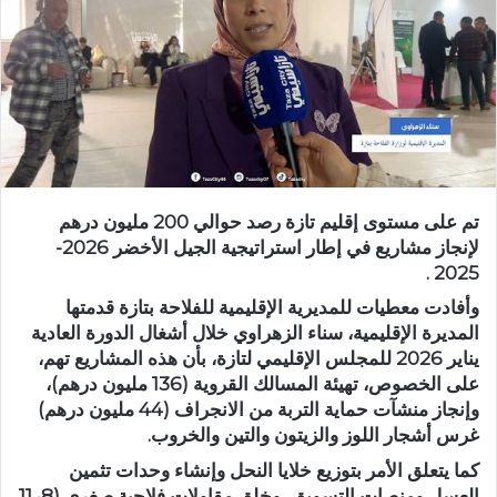
ر
ي
د
ا
إ
ل
ك
ت
تم على مستوى إقليم تازة رصد حوالي 200 مليون درهم
ر
لإنجاز مشاريع في إطار استراتيجية الجيل الأخضر 2026-
و
2025 .
ن
ي
وأفادت معطيات للمديرية الإقليمية للفلاحة بتازة قدمتها
ا
المديرة الإقليمية، سناء الزهراوي خلال أشغال الدورة العادية
يناير 2026 للمجلس الإقليمي لتازة، بأن هذه المشاريع تهم،
على الخصوص، تهيئة المسالك القروية (136 مليون درهم)،
وإنجاز منشآت حماية التربة من الانجراف (44 مليون درهم)
غرس أشجار اللوز والزيتون والتين والخروب.
كما يتعلق الأمر بتوزيع خلايا النحل وإنشاء وحدات تثمين
العسل ومنصات التسويق، وخلق مقاولات فلاحية صغرى (8ر11