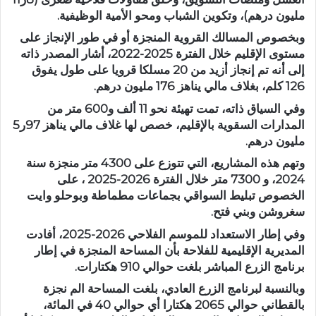
مليون درهم)، وتكوين الشباب ومحو الأمية الوظيفية.
وبخصوص المسالك القروية المنجزة أو في طور الإنجاز على
مستوى الإقليم خلال الفترة 2025-2022، أشار المصدر ذاته
إلى أنه تم إنجاز أزيد من 20 مسلكا قرويا على طول يفوق
126 كلم، بغلاف مالي يناهز 176 مليون درهم.
وفي السياق ذاته، تمت تهيئة نحو 11 ألف و600 متر من
المدارات السقوية بالإقليم، خصص لها غلاف مالي يناهز 97ر5
مليون درهم.
وتهم هذه المشاريع، التي تتوزع على 4300 متر منجزة سنة
2024، و 7300 متر خلال الفترة 2026-2025 ، على
الخصوص تبليط السواقي بجماعات مطماطة وبوحلو وايت
سغروشن وبني فتح.
وفي إطار الاستعداد للموسم الفلاحي 2026-2025، أفادت
المديرية الإقليمية للفلاحة بأن المساحة المنجزة في إطار
برنامج الزرع المباشر بلغت حوالي 910 هكتارات.
وبالنسبة لبرنامج الزرع العادي، بلغت المساحة الم نجزة
بالقطاني حوالي 2065 هكتارا أي حوالي 40 في المائة،