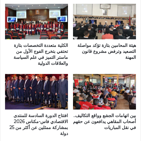
ا
ن
ر
ي
ا
ة
ل
ت
ك
ؤ
ع
ج
د
ل
هيئة المحامين بتازة تؤكد مواصلة
الكلية متعددة التخصصات بتازة
ة
ا
التصعيد وترفض مشروع قانون
تحتفي بتخرج الفوج الأول من
ا
المهنة
ماستر التميز في علم السياسة
ل
والعلاقات الدولية
ل
ا
ح
م
م
ت
ر
ح
ا
ا
ء
ن
ت
ا
ع
ت
بين اتهامات الجشع وواقع التكاليف..
افتتاح الدورة السادسة للمنتدى
ز
ا
أصحاب المقاهي يدافعون عن حقهم
الاقتصادي فاس-مكناس 2026
ز
ل
في نقل المباريات
بمشاركة ممثلين عن أكثر من 25
خ
م
دولة
د
و