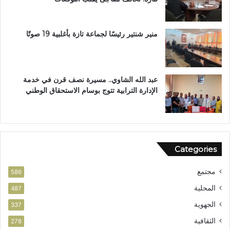
ل
ا
ب
ر
ب
ا
منير شنتير رئيسًا لجماعة تازة بأغلبية 19 صوتًا
ت
ل
ع
ق
ز
ر
ي
آ
عبد الله الشاوي.. مسيرة نصف قرن في خدمة
ز
ن
الإدارة الترابية تتوج بوسام الاستحقاق الوطني
ا
ا
ل
ل
أ
م
م
ش
ن
و
Categories
ر
ب
مجتمع
ت
586
ا
المحلية
487
ز
الجهوية
ة
337
الثقافية
278