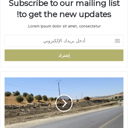
Subscribe to our mailing list
to get the new updates!
Lorem ipsum dolor sit amet, consectetur.
أ
د
خ
ل
ب
ر
ي
د
ت
ك
ق
ا
د
ل
م
إ
أ
ل
ش
ك
غ
ت
ا
ر