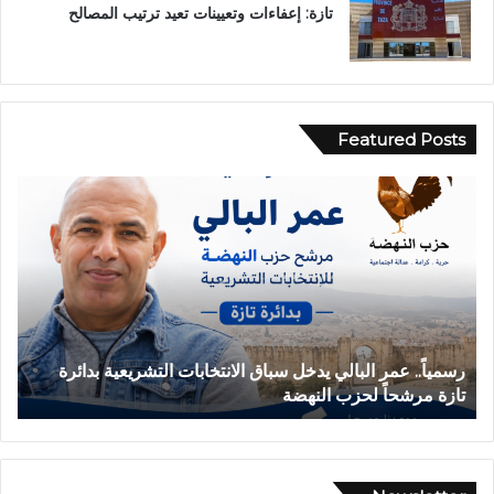
تازة: إعفاءات وتعيينات تعيد ترتيب المصالح
Featured Posts
ر
ح
س
ا
م
د
ي
ث
اً
ة
.
ا
.
ن
ع
ق
رسمياً.. عمر البالي يدخل سباق الانتخابات التشريعية بدائرة
ح
م
ل
تازة مرشحاً لحزب النهضة
ب
ر
ا
ا
ب
ل
س
ب
ي
ا
ا