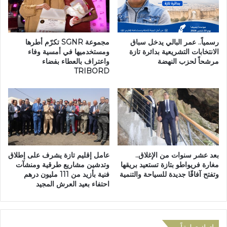
ن
ت
ة
ص
ت
ا
ا
ص
رسمياً.. عمر البالي يدخل سباق
مجموعة SGNR تكرّم أطرها
ز
ا
الانتخابات التشريعية بدائرة تازة
ومستخدميها في أمسية وفاء
مرشحاً لحزب النهضة
واعتراف بالعطاء بفضاء
ة
ت
TRIBORD
ب
د
و
ا
ر
ا
ل
ك
بعد عشر سنوات من الإغلاق..
عامل إقليم تازة يشرف على إطلاق
ع
مغارة فريواطو بتازة تستعيد بريقها
وتدشين مشاريع طرقية ومنشآت
د
وتفتح آفاقًا جديدة للسياحة والتنمية
فنية بأزيد من 111 مليون درهم
ة
احتفاء بعيد العرش المجيد
ا
ل
ح
م