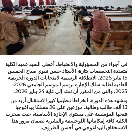
ر
ي
د
ا
إ
ل
ك
ت
ر
في أجواء من المسؤولية والانضباط، أعطى السيد عميد الكلية
و
متعددة التخصصات بتازة، الأستاذ حسن تبيوي صباح الخميس
ن
15 يناير 2026، الانطلاقة الرسمية لامتحانات الدورة الخريفية
ي
العادية لطلبة سلك الإجازة برسم الموسم الجامعي 2026-
ا
2025، والتي من المقرر أن تمتد إلى غاية 24 يناير 2026.
وتشهد هذه الدورة، انخراطا تنظيميا كبيرا لاستقبال أزيد من
13 ألف طالب وطالبة، موزعين على 26 مسلكا بيداغوجيا
تتيحها المؤسسة على مستوى الإجازة الأساسية، حيث سخرت
الكلية كافة إمكانياتها اللوجستية والبشرية لضمان مرور هذا
الاستحقاق البيداغوجي في أحسن الظروف.