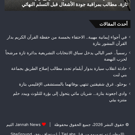
تازة.. مطالب بمراقبة جودة الأشغال قبل التسلم النهائي
ا
تازة..
الث
مطالب
هوا
بمراقبة
ويت
جودة
أحدث المقالات
بطلا
الأشغال
لعص
قبل
فا
في أجواء إيمانية مهيبة.. الاحتفاء بخمسة من حفظة القرآن الكريم بدار
التسلم
مك
القرآن المشور بتازة
النهائي
رسمياً.. عمر البالي يدخل سباق الانتخابات التشريعية بدائرة تازة مرشحاً
لحزب النهضة
حادثة انقلاب سيارة بدوار أيلمام تجدد مطالب إصلاح الطريق بجماعة
بني لنت
بوحلو.. غرق شقيقتين تنتهي بوفاتهما بالمستشفى الإقليمي بتازة
وادي اجعونة بتازة… شريان مائي يتحول إلى بؤرة للتلوث ويبدد حلم
متنزه بيئي
© حقوق النشر 2026، جميع الحقوق محفوظة |
Jannah News الثيم
(المظهر) تم تصميمه من قِبل TieLabs
| مُستضاف بفخر
SiteGround