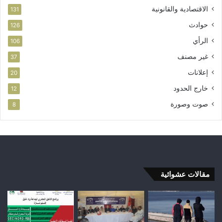
الاقتصادية والقانونية
131
حوادث
126
الرأي
106
غير مصنف
37
إعلانات
20
خارج الحدود
12
صوت وصورة
8
مقالات عشوائية