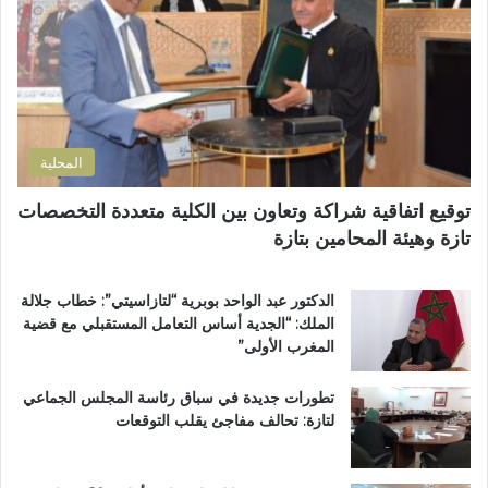
ل
ل
ب
ك
ت
إ
ت
ش
ص
ر
ر
ل
و
ي
ا
ن
ع
ح
ي
ي
ا
المحلية
ة
ل
ب
ط
توقيع اتفاقية شراكة وتعاون بين الكلية متعددة التخصصات
د
ر
تازة وهيئة المحامين بتازة
ا
ي
ئ
ق
ر
ب
الدكتور عبد الواحد بوبرية “لتازاسيتي”: خطاب جلالة
ة
ج
الملك: “الجدية أساس التعامل المستقبلي مع قضية
ت
م
المغرب الأولى”
ا
ا
ز
ع
تطورات جديدة في سباق رئاسة المجلس الجماعي
ة
ة
لتازة: تحالف مفاجئ يقلب التوقعات
م
ب
ر
ن
ش
ي