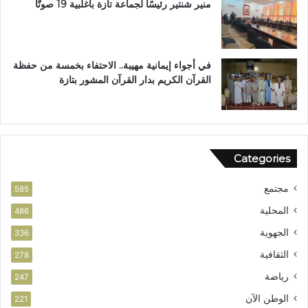
ح
ل
منير شنتير رئيسًا لجماعة تازة بأغلبية 19 صوتًا
اً
ن
ل
ت
ح
ز
في أجواء إيمانية مهيبة.. الاحتفاء بخمسة من حفظة
ب
القرآن الكريم بدار القرآن المشور بتازة
ا
ل
ن
ه
ض
Categories
ة
مجتمع
585
المحلية
486
الجهوية
336
الثقافية
278
رياضة
247
الوطن الآن
221