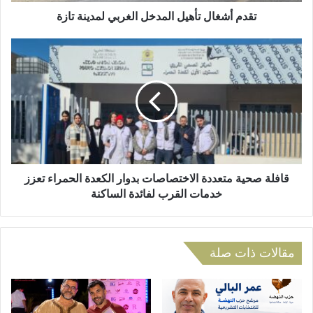
ل
و
ت
تقدم أشغال تأهيل المدخل الغربي لمدينة تازة
ن
أ
ي
ه
ق
ي
ا
ل
ف
ا
ل
ل
ة
م
ص
د
ح
خ
ي
ل
ة
ا
م
قافلة صحية متعددة الاختصاصات بدوار الكعدة الحمراء تعزز
ل
ت
خدمات القرب لفائدة الساكنة
غ
ع
ر
د
ب
د
ي
ة
مقالات ذات صلة
ل
ا
م
ل
د
ا
ي
خ