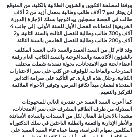
ووفقا لمصلحة التكوين والشؤون الطلابية بالكلية، من المتوقع
أن يجتاز نحو 7 آلاف طالب وطالبة بمعدل أزيد من 2 ألاف
طالب في الحصة مسجلين بيداغوجيا بسلك الإجازة (الدورة
الخريفية) امتحانات الفصل الأول للسنة الأولى، إلى جانب 4
آلاف و300 طالب وطالبة للفصل الثالث بالسنة الثانية، و2
آلاف و200 طالب وطالبة للفصل الخامس بالسنة الثالثة
وقد قام كل من السيد العميد والسيد نائب العميد المكلف
بالشؤون الأكاديمية والبيداغوجية والسيد الكاتب العام رفقة
أعضاء لجنة تتبع الامتحانات، بجولة تفقدية شملت مختلف
المدرجات والقاعات، للوقوف عن كثب على سير الاختبارات
الكتابية، وخلال هذه الزيارة، تم التأكيد على صرامة التدابير
المتخذة لضمان مبدأ تكافؤ الفرص، وتوفير الأجواء الملائمة
للتركيز والتقييم.
كما أعرب السيد العميد عن تقديره العالي للمجهودات
المبذولة من طرف الطاقم المشرف على سير الامتحانات،
مشيدا بالانخراط الفعال لكل من السيدات والسادة الأساتذة
والأطر الإدارية والتقنية والطلبة الباحثين في سلك الدكتوراه
المكلفين بمهام الحراسة، ومما عيناه ثناء السيد العميد على
روح الالتزام والواجب التي أبان عنها كافة المتدخلين في