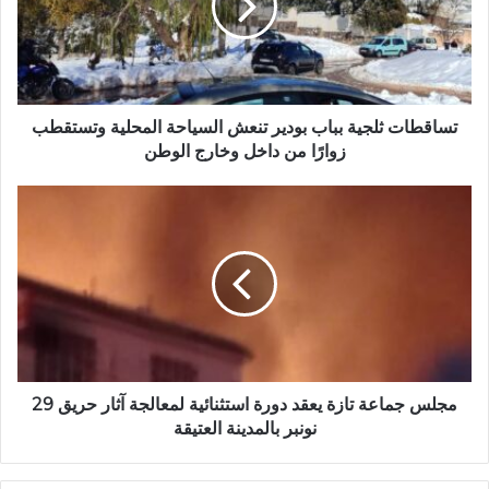
إ
ط
ل
ا
ك
ت
ت
ث
ر
ل
و
ج
تساقطات ثلجية بباب بودير تنعش السياحة المحلية وتستقطب
ن
ي
زوارًا من داخل وخارج الوطن
ي
ة
ب
م
ب
ج
ا
ل
ب
س
ب
ج
و
م
د
ا
ي
ع
ر
ة
ت
ت
مجلس جماعة تازة يعقد دورة استثنائية لمعالجة آثار حريق 29
ن
ا
نونبر بالمدينة العتيقة
ع
ز
ش
ة