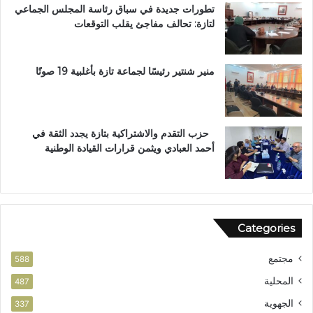
تطورات جديدة في سباق رئاسة المجلس الجماعي
و
ا
لتازة: تحالف مفاجئ يقلب التوقعات
س
ل
ا
ع
م
ا
ا
ل
منير شنتير رئيسًا لجماعة تازة بأغلبية 19 صوتًا
ل
م
ا
ل
س
ت
ت
ع
حزب التقدم والاشتراكية بتازة يجدد الثقة في
ح
ز
أحمد العبادي ويثمن قرارات القيادة الوطنية
ق
ي
ا
ز
ق
ف
ا
ر
ل
ص
Categories
و
ا
ط
ل
مجتمع
ن
ا
588
ي
س
المحلية
487
ت
الجهوية
ث
337