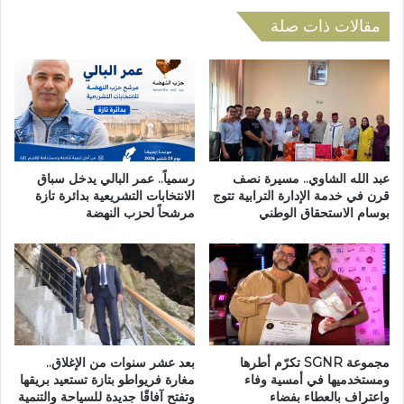
ا
ي
ل
ع
مقالات ذات صلة
س
ق
ي
د
ا
د
ح
و
ة
ر
ا
ة
ل
ا
م
س
عبد الله الشاوي.. مسيرة نصف
رسمياً.. عمر البالي يدخل سباق
ح
ت
قرن في خدمة الإدارة الترابية تتوج
الانتخابات التشريعية بدائرة تازة
ل
بوسام الاستحقاق الوطني
مرشحاً لحزب النهضة
ث
ي
ن
ة
ا
و
ئ
ت
ي
س
ة
ت
ل
ق
م
مجموعة SGNR تكرّم أطرها
بعد عشر سنوات من الإغلاق..
ط
ع
ومستخدميها في أمسية وفاء
مغارة فريواطو بتازة تستعيد بريقها
ب
ا
واعتراف بالعطاء بفضاء
وتفتح آفاقًا جديدة للسياحة والتنمية
ز
ل