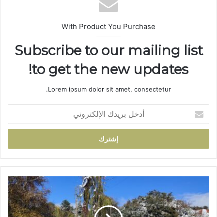
With Product You Purchase
Subscribe to our mailing list
to get the new updates!
Lorem ipsum dolor sit amet, consectetur.
أ
د
خ
ل
ب
ر
ي
د
ت
ك
س
ا
ا
ل
ق