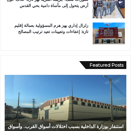
أرض يتحول إلى مأساة دامية بحي القدس
زلزال إداري يهز هرم المسؤولية بعمالة إقليم
تازة: إعفاءات وتعيينات تعيد ترتيب المصالح
Featured Posts
ع
ا
ب
ل
د
م
ا
ر
ل
ك
ل
ز
ه
ا
ا
ل
عبد الله الشاوي.. مسيرة نصف قرن في خدمة الإدارة الترابية
ا
ل
ج