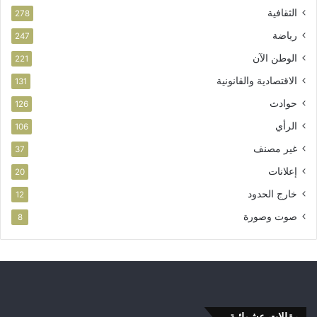
م
الثقافية
278
ا
ر
رياضة
247
الوطن الآن
221
الاقتصادية والقانونية
131
حوادث
126
الرأي
106
غير مصنف
37
إعلانات
20
خارج الحدود
12
صوت وصورة
8
مقالات عشوائية