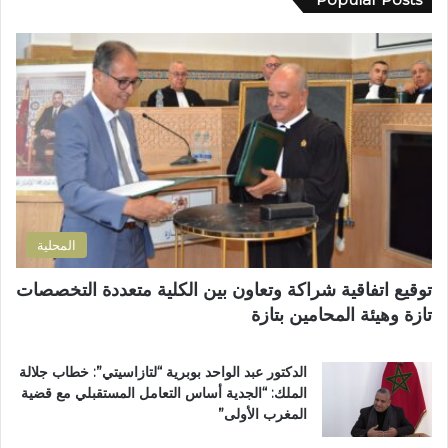
ك
ة
ي
ا
ا
ن
ل
ل
ظ
إ
إ
م
ل
د
أ
ك
ا
س
ت
ر
ب
ر
ة
و
و
ا
ع
ن
ل
اً
ي
ت
خ
المحلية
ر
ا
ا
ص
توقيع اتفاقية شراكة وتعاون بين الكلية متعددة التخصصات
ب
اً
تازة وهيئة المحامين بتازة
ي
ب
ة
م
ت
غ
الدكتور عبد الواحد بوبرية “لتازاسيتي”: خطاب جلالة
ت
ا
الملك: “الجدية أساس التعامل المستقبلي مع قضية
و
ر
المغرب الأولى”
ج
ب
ب
ة