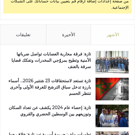
من صفحة إعدادات إضافة أرقام قم بتعيين بيانات حساباتك على الشبكات
الإجتماعية.
الأشهر
الأخيرة
تعليقات
تازة: فرقة محاربة العصابات تواصل ضرباتها
الأمنية وتطيح بمروّجي المخدرات وتفكك قضايا
سرقة بالعنف
تازة تستعد لاستحقاقات 23 شتنبر 2026… أسماء
بارزة تدخل سباق الترشح للغرفة الأولى وأخرى
تنتظر الحسم
تازة: إحصاء عام 2024 يكشف عن تعداد السكان
وتوزيعهم بين الوسطين الحضري والقروي
تطورات ملف: جريمة أسرية تهز تازة: خلاف حول