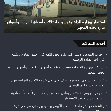
بالسلاح
مائ
الأبيض
يتح
بوادي
إلى
بوزملان
بؤر
وفاة شخص إثر طعنة بالسلاح الأبيض بوادي بوزملان ضواحي
و
ضواحي
للت
تازة.. ومطالب بتعزيز الأمن
ح
تازة..
ويب
ومطالب
حلم
بتعزيز
متن
الأمن
أحدث المقالات
بيئ
حزب التقدم والاشتراكية بتازة يجدد الثقة في أحمد العبادي ويثمن
قرارات القيادة الوطنية
استنفار بوزارة الداخلية بسبب اختلالات أسواق القرب.. وأسواق بتازة
تحت المجهر
عبد الله الشاوي.. مسيرة نصف قرن في خدمة الإدارة الترابية تتوج
بوسام الاستحقاق الوطني
المركز الجهوي للاستثمار بفاس-مكناس ينظم أسبوعاً خاصاً بمغاربة
العالم لتعزيز فرص الاستثمار
وفاة شخص إثر طعنة بالسلاح الأبيض بوادي بوزملان ضواحي تازة..