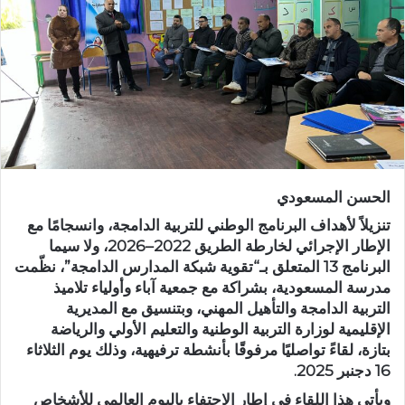
ر
ي
د
ا
إ
ل
ك
ت
ر
الحسن المسعودي
و
ن
تنزيلاً لأهداف البرنامج الوطني للتربية الدامجة، وانسجامًا مع
ي
الإطار الإجرائي لخارطة الطريق 2022–2026، ولا سيما
البرنامج 13 المتعلق بـ“تقوية شبكة المدارس الدامجة”، نظّمت
ا
مدرسة المسعودية، بشراكة مع جمعية آباء وأولياء تلاميذ
التربية الدامجة والتأهيل المهني، وبتنسيق مع المديرية
الإقليمية لوزارة التربية الوطنية والتعليم الأولي والرياضة
بتازة، لقاءً تواصليًا مرفوقًا بأنشطة ترفيهية، وذلك يوم الثلاثاء
16 دجنبر 2025.
ويأتي هذا اللقاء في إطار الاحتفاء باليوم العالمي للأشخاص