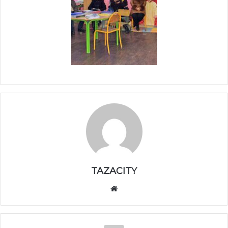
TAZACITY
موق
ع
الوي
ب