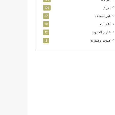
الرأي
106
غير مصنف
37
إعلانات
20
خارج الحدود
12
صوت وصورة
8