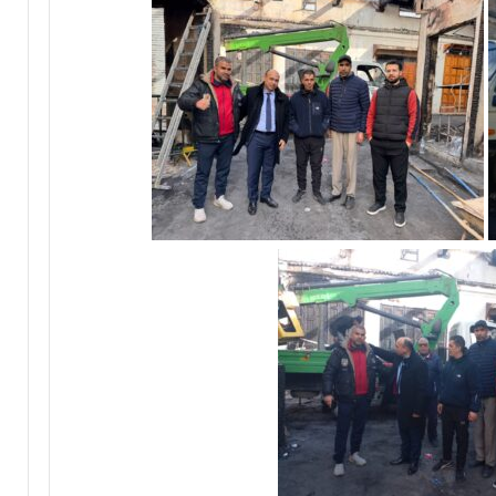
آ
د
ن
ا
ا
ئ
ل
ر
ك
ة
ر
ت
ي
ا
م
ز
ب
ة
د
م
ا
ر
ر
ش
ا
ح
ل
اً
ق
ل
ر
ح
آ
ز
ن
ب
ا
ا
ل
ل
م
ن
ش
ه