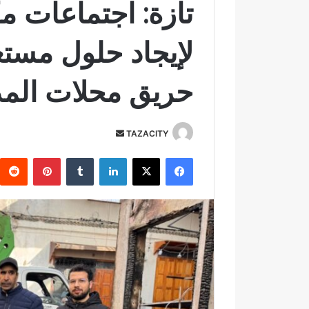
تازة: اجتماعات م
لإيجاد حلول مست
حريق محلات المدي
TAZACITY
أ
ر
فيسبوك
‫X
لينكدإن
‏Tumblr
بينتيريست
س
ل
ب
ر
ي
د
ا
إ
ل