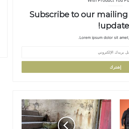
With Product You P
Subscribe to our mailing 
updates
Lorem ipsum dolor sit amet,
ت
س
ر
ب
م