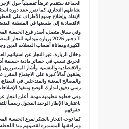
الجماعة ستقدم
عرضاً تفصيلياً
حول الإجراء
د
نشاطهم التجاري. كما تقرر عقد
دورة استثن
ي
الإنقاذ، وإطلاع جميع الأطراف على الخطوات
ا
الاقتصادية إلى طبيعتها في المنطقة المتض
ج
ع
وفي سياق متصل، أصدر
فرع الجمعية المغ
وادي اجعونة بتازة… شريان
و
11 دجنبر 2025 بزيارة ميدانية ل
يتحول إلى بؤرة للتلوث ويب
ن
الكبيرة ومعاناة أصحاب المحلات الذين وج
متنزه بيئي
ة
وخلال الزيارة، عبر التجار عن
استيائهم الع
ب
الحريق تسبب في خسائر مادية جسيمة أدت
ت
ا
والاقتصادية والنفسية. وأشار المتضررون 
ز
ة
والمصالح المعنية والمتدخلين في القطاع،
…
زمني دقيق لتدارك الوضع وتنفيذ الإصلاحا
ش
وفي خطوة تنظيمية مهمة، أعلن التجار 
ر
باعتبارها الإطار الوحيد المخول رسمياً ل
ي
ا
حقوقهم.
ن
كما توجه التجار بالشكر لفرع الجمعية المغ
م
ومرافقتها المستمرة لقضيتهم منذ اللحظة
ا