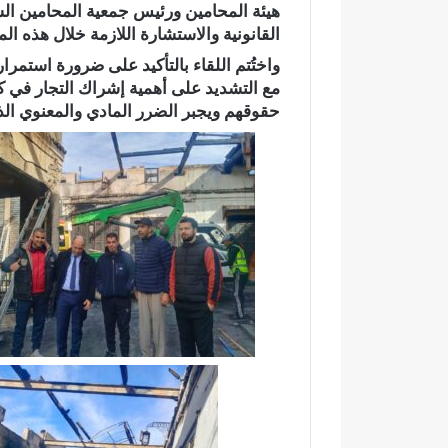
هيئة المحامين
ورئيس
جمعية المحامين ال
ئ
القانونية والاستشارة اللازمة خلال هذه ا
ي
ي
واختُتم اللقاء بالتأكيد على ضرورة استمرا
ت
مع التشديد على أهمية إشراك التجار في 
ح
حقوقهم ويجبر الضرر المادي والمعنوي الذ
و
ل
إ
ل
ى
ب
ؤ
ر
ة
ل
ل
ت
ل
و
ث
و