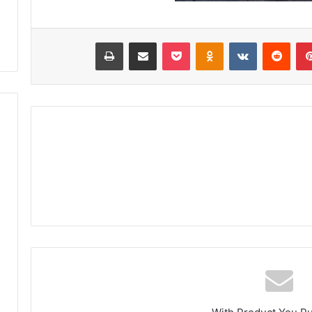
و
ض
ر
ة
بينتيريست
‏Reddit
‏VKontakte
Odnoklassniki
‫Pocket
مشاركة عبر البريد
طباعة
ب
ت
ا
ز
ة