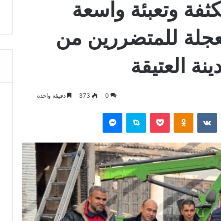
كثفة وتعبئة واسعة
عجلة للمتضررين من
نة العتيقة
0
373
دقيقة واحدة
‏Reddit
‏VKontakte
Odnoklassniki
‫Pocket
سكايب
ماسنجر