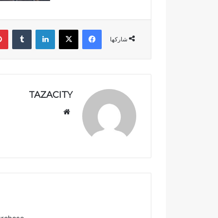
فيسبوك
‫X
لينكدإن
‏Tumblr
شاركها
TAZACITY
موق
ع
الوي
ب