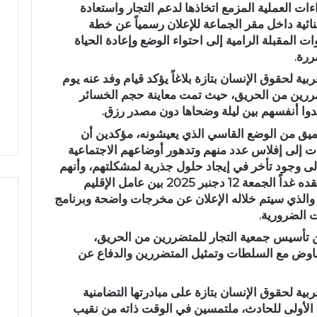
ات العملية المزمع اتخاذها لدعم التجار واستعادة
أ
م
ائية
داخل مقر الجماعة للإعلان رسمياً عن خطة
ج
ي
 المقبلة الرامية إلى احتواء الوضع وإعادة الحياة
و
اً
ررة.
ا
.
ء
.
ربية لحقوق الإنسان بتازة
بلاغاً يؤكد قيام وفد عنه يوم
 مائي
في أجواء إيمانية مهيبة.. الاحتفاء
رسمياً.. عمر
إ
ع
لتجار المتضررين من الحريق، حيث تمت معاينة حجم الخسائر
دد حلم
بخمسة من حفظة القرآن الكريم
الانتخابات ال
ي
م
دوا أنفسهم بين ليلة وضحاها دون مصدر رزق.
بدار القرآن المشور بتازة
مرشحاً لحزب
م
ر
ميق
من الوضع القاسي الذي يعيشونه، مؤكدين أن
ا
ا
 إلى إفلاس عدد منهم وتدهور أوضاعهم الاجتماعية
ن
ل
ي
ب
إلى وجود
تأخر في إيجاد حلول جذرية
لمشكلتهم، وأنهم
ة
ا
يعلقون آمالاً كبيرة على الاجتماع المقرر عقده غداً الجمعة 12 دجنبر 2025 بين عامل الإقليم
م
ل
 والذي سيتم خلاله الإعلان عن مخرجات واضحة وبرنامج
ه
ي
ت الضرورية.
ي
ي
عن تأسيس
جمعية التجار للمتضررين من الحريق
،
ب
د
لتفاوض مع السلطات وتمثيل المتضررين والدفاع عن
ة
خ
.
ل
.
س
ربية لحقوق الإنسان بتازة على مبادرتها التضامنية
ا
ب
 الأولى للحادث، ملتمسين في الوقت ذاته من
نقيب
ل
ا