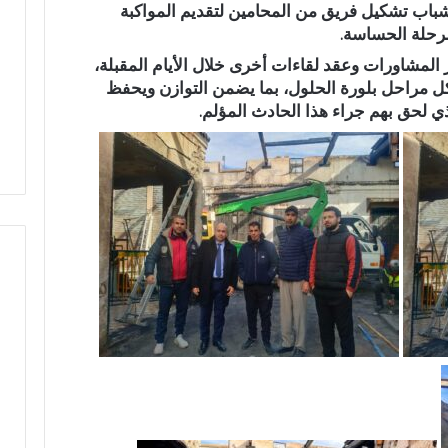
شباب
تشكيل فريق من المحامين لتقديم المواكبة
ا
ق
لمرحلة الحساسة.
ح
ا
ت
ل
ر المشاورات وعقد لقاءات أخرى خلال الأيام المقبلة،
ف
ا
كل مراحل بلورة الحلول، بما يضمن التوازن ويحفظ
ا
ن
ي لحق بهم جراء هذا الحادث المؤلم.
ء
ت
ب
خ
خ
ا
م
ب
س
ا
ة
ت
م
ا
ن
ل
ح
ت
ف
ش
ظ
ر
ة
ي
ا
ع
ل
ي
ق
ة
ر
ب