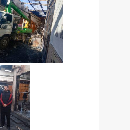
ي
ب
د
د
ح
ل
م
م
ت
ن
ز
ه
ب
ي
ئ
ي