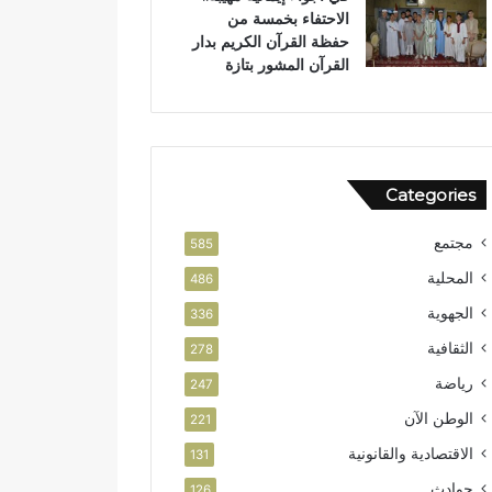
الاحتفاء بخمسة من
حفظة القرآن الكريم بدار
القرآن المشور بتازة
Categories
مجتمع
585
المحلية
486
الجهوية
336
الثقافية
278
رياضة
247
الوطن الآن
221
الاقتصادية والقانونية
131
حوادث
126