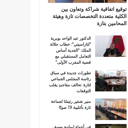
ر
ي
ي
توقيع اتفاقية شراكة وتعاون بين
ق
الكلية متعددة التخصصات تازة وهيئة
ب
المحامين بتازة
ج
م
الدكتور عبد الواحد بوبرية
ا
“لتازاسيتي”: خطاب جلالة
ع
الملك: “الجدية أساس
ة
التعامل المستقبلي مع
ب
قضية المغرب الأولى”
ن
ي
تطورات جديدة في سباق
ل
رئاسة المجلس الجماعي
ن
لتازة: تحالف مفاجئ يقلب
ت
التوقعات
منير شنتير رئيسًا لجماعة
تازة بأغلبية 19 صوتًا
في أجواء إيمانية مهيبة..