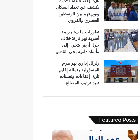
تازة: إحصاء عام 2024
يكشف عن تعداد السكان
وتوزيعهم بين الوسطين
الحضري والقروي
تطورات ملف: جريمة
أسرية تهز تازة: خلاف
حول أرض يتحول إلى
مأساة دامية بحي القدس
زلزال إداري يهز هرم
المسؤولية بعمالة إقليم
تازة: إعفاءات وتعيينات
تعيد ترتيب المصالح
Featured Posts
ح
ا