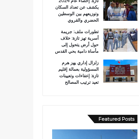
تازة: إحصاء عام 2024
يكشف عن تعداد السكان
وتوزيعهم بين الوسطين
الحضري والقروي
تطورات ملف: جريمة
أسرية تهز تازة: خلاف
حول أرض يتحول إلى
مأساة دامية بحي القدس
زلزال إداري يهز هرم
المسؤولية بعمالة إقليم
تازة: إعفاءات وتعيينات
تعيد ترتيب المصالح
Featured Posts
ا
ع
س
ب