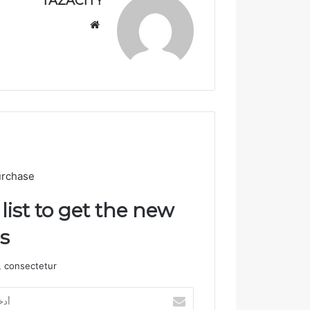
TAZACITY
ن
موق
ع
الوي
ب
urchase
list to get the new
!
 consectetur.
أ
د