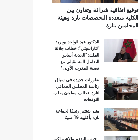
.
ب
ي
و
ي
توقيع اتفاقية شراكة وتعاون بين
أ
ة
الكلية متعددة التخصصات تازة وهيئة
س
ت
المحامين بتازة
و
ت
ا
و
الدكتور عبد الواحد بوبرية
ق
ج
“لتازاسيتي”: خطاب جلالة
ب
ب
الملك: “الجدية أساس
ت
و
التعامل المستقبلي مع
ا
س
قضية المغرب الأولى”
ز
ا
ة
م
تطورات جديدة في سباق
ت
ا
رئاسة المجلس الجماعي
ح
ل
لتازة: تحالف مفاجئ يقلب
ت
ا
التوقعات
ا
س
ل
ت
منير شنتير رئيسًا لجماعة
م
ح
تازة بأغلبية 19 صوتًا
ج
ق
ه
ا
ر
ق
حزب التقدم والاشتراكية
ا