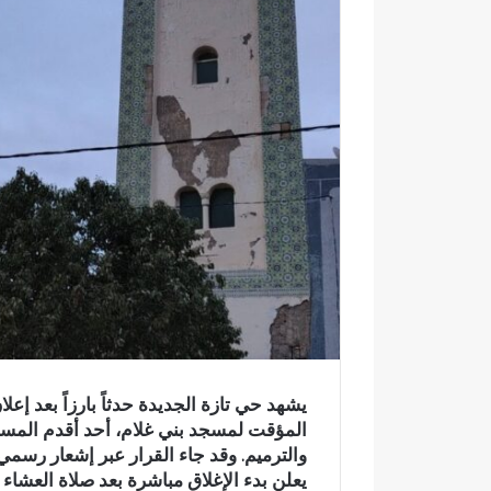
إ
ل
ك
ت
ر
و
ن
ي
ا
يشهد حي تازة الجديدة حدثاً بارزاً بعد إعلا
المؤقت لمسجد بني غلام، أحد أقدم المسا
والترميم. وقد جاء القرار عبر إشعار رسم
و
ف