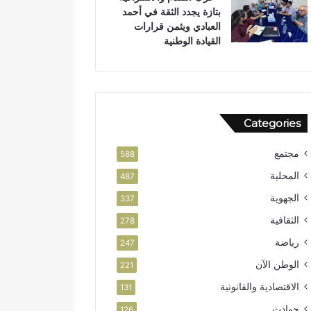
بتازة يجدد الثقة في أحمد
ل
العبادي ويثمن قرارات
و
القيادة الوطنية
ط
ن
ي
Categories
مجتمع
588
المحلية
487
الجهوية
337
الثقافية
278
رياضة
247
الوطن الآن
221
الاقتصادية والقانونية
131
حوادث
126