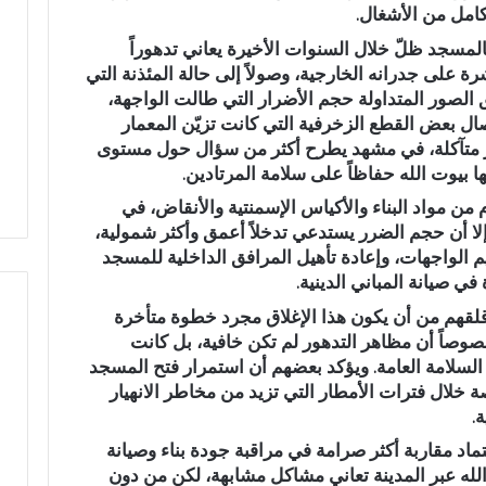
امل من الأشغال.
ز
ب
 فالمسجد ظلّ خلال السنوات الأخيرة يعاني تدهوراً
ا
رة على جدرانه الخارجية، وصولاً إلى حالة المئذنة التي
ل
 الصور المتداولة حجم الأضرار التي طالت الواجهة،
ت
ل بعض القطع الزخرفية التي كانت تزيّن المعمار
ر طعنة بالسلاح
حزب التقدم والاشتراكية بتازة
ق
دار متآكلة، في مشهد يطرح أكثر من سؤال حول مستوى
 بوزملان ضواحي تازة..
يجدد الثقة في أحمد العبادي ويثمن
د
ا بيوت الله حفاظاً على سلامة المرتادين.
يز الأمن
قرارات القيادة الوطنية
م
و
من مواد البناء والأكياس الإسمنتية والأنقاض، في
ا
ا أن حجم الضرر يستدعي تدخلاً أعمق وأكثر شمولية،
ل
م الواجهات، وإعادة تأهيل المرافق الداخلية للمسجد
ا
في صيانة المباني الدينية.
ش
لقهم من أن يكون هذا الإغلاق مجرد خطوة متأخرة
ت
صاً أن مظاهر التدهور لم تكن خافية، بل كانت
ر
 السلامة العامة. ويؤكد بعضهم أن استمرار فتح المسجد
ا
ك
لال فترات الأمطار التي تزيد من مخاطر الانهيار
ي
.
ة
اد مقاربة أكثر صرامة في مراقبة جودة بناء وصيانة
ب
لله عبر المدينة تعاني مشاكل مشابهة، لكن من دون
ت