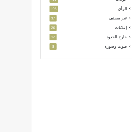
الرأي
106
غير مصنف
37
إعلانات
20
خارج الحدود
12
صوت وصورة
8