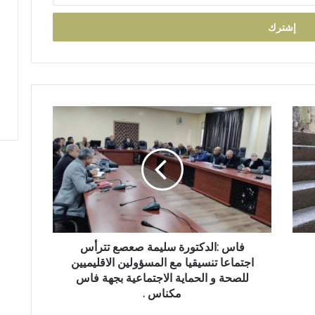
ف
ا
س
:
ا
ل
د
ك
ت
و
فاس :الدكتورة سليمة صعصع تترأس
ر
اجتماعا تنسيقيا مع المسؤولين الاقليميين
ة
للصحة و الحماية الاجتماعية بجهة فاس
س
مكناس .
ل