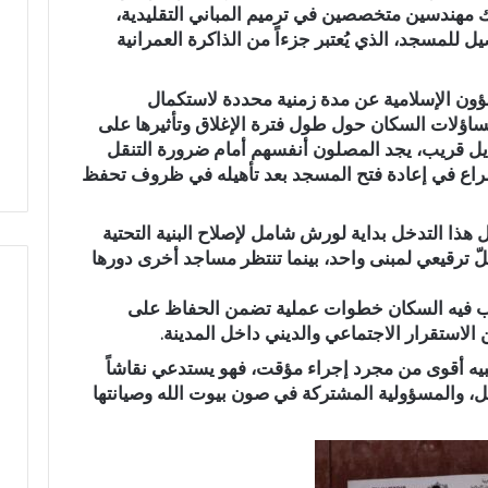
اك مهندسين متخصصين في ترميم المباني التقليدية،
ا
 للمسجد، الذي يُعتبر جزءاً من الذاكرة العمرانية
ز
ة
ي
لشؤون الإسلامية عن مدة زمنية محددة لاستكمال
ج
 تساؤلات السكان حول طول فترة الإغلاق وتأثيرها على
د
بديل قريب، يجد المصلون أنفسهم أمام ضرورة التنقل
د
إسراع في إعادة فتح المسجد بعد تأهيله في ظروف تحفظ
ا
ل
ث
ذا التدخل بداية لورش شامل لإصلاح البنية التحتية
ق
لّ ترقيعي لمبنى واحد، بينما تنتظر مساجد أخرى دورها
ة
ف
قب فيه السكان خطوات عملية تضمن الحفاظ على
ي
ن الاستقرار الاجتماعي والديني داخل المدينة.
أ
ح
نبيه أقوى من مجرد إجراء مؤقت، فهو يستدعي نقاشاً
م
خل، والمسؤولية المشتركة في صون بيوت الله وصيانتها
د
ا
ل
ع