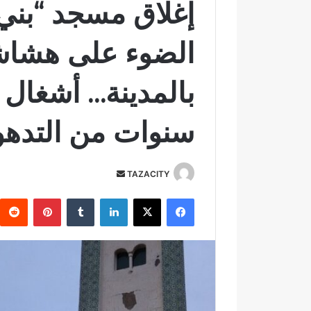
إغلاق مسجد “بني 
الضوء على هشاشة 
بالمدينة… أشغال 
سنوات من التدهو
TAZACITY
أ
ر
فيسبوك
‫X
لينكدإن
‏Tumblr
بينتيريست
س
ل
ب
ر
ي
د
ا