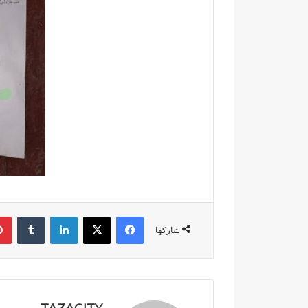
ت
ا
ز
ة
.
.
و
م
ط
ا
ل
ب
ب
ت
ع
فيسبوك
‫X
لينكدإن
‏Tumblr
ز
شاركها
ي
ز
ا
ل
أ
م