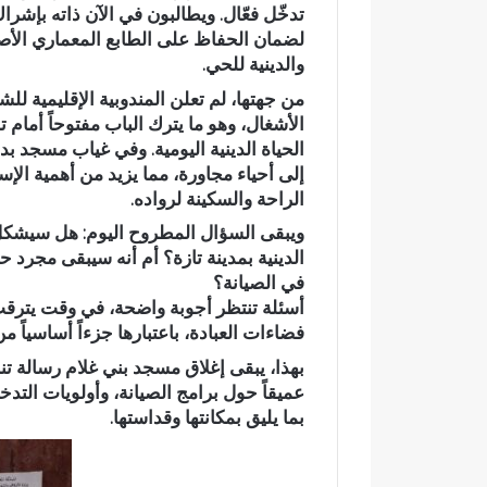
تدخّل فعّال. ويطالبون في الآن ذاته بإشر
أ
لضمان الحفاظ على الطابع المعماري الأصيل
ب
ي
والدينية للحي.
ض
من جهتها، لم تعلن المندوبية الإقليمية ل
ب
الأشغال، وهو ما يترك الباب مفتوحاً أمام
و
الحياة الدينية اليومية. وفي غياب مسجد 
ا
إلى أحياء مجاورة، مما يزيد من أهمية ال
د
الراحة والسكينة لرواده.
ي
ب
ويبقى السؤال المطروح اليوم: هل سيشكل ه
و
الدينية بمدينة تازة؟ أم أنه سيبقى مجرد ح
ز
في الصيانة؟
م
أسئلة تنتظر أجوبة واضحة، في وقت يتر
ل
فضاءات العبادة، باعتبارها جزءاً أساسياً م
ا
ن
بهذا، يبقى إغلاق مسجد بني غلام رسالة ت
ض
عميقاً حول برامج الصيانة، وأولويات التد
و
بما يليق بمكانتها وقداستها.
ا
ح
ي