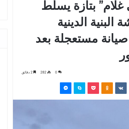
غلام” بتازة يسلّط
البنية الدينية
صيانة مستعجلة بعد
ر
0
282
2 دقائق
‏Reddit
‏VKontakte
Odnoklassniki
‫Pocket
سكايب
ماسنجر