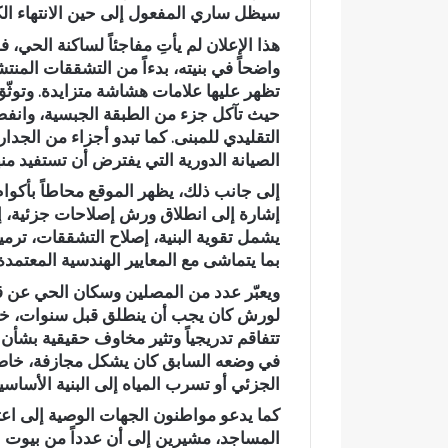
سيظل ساري المفعول إلى حين الانتهاء الك
ا
ة
هذا الإعلان لم يأتِ مفاجئاً لساكنة الحي،
ش
واضحاً في بنيته، بدءاً من التشققات المنتش
خ
تظهر عليها علامات هشاشة متزايدة. وتوثّق
ص
حيث تآكل جزء من الطبقة الجبسية، وانفصا
وفاة شخص إث
إ
التقليدي للمبنى. كما تبدو أجزاء من الج
الأبيض بوادي
ث
الصيانة الدورية التي يفترض أن تستفيد منه
ومطالب بتعز
ر
ط
إلى جانب ذلك، يظهر الموقع محاطاً بأكوام 
ع
إشارة إلى انطلاق ورش إصلاحات جزئية، إل
ن
يشمل تقوية البنية، إصلاح التشققات، ترمي
ة
بما يتماشى مع المعايير الهندسية المعتمدة 
ب
ويعبّر عدد من المصلين وسكان الحي عن ق
ا
لورش كان يجب أن ينطلق قبل سنوات، خصو
ل
تتفاقم تدريجياً وتثير مخاوف حقيقية بشأن
س
ل
في وضعه السابق كان يشكل مجازفة، خاصة خ
ا
الجزئي أو تسرب المياه إلى البنية الأساسية
ح
كما يدعو مواطنون الجهات الوصية إلى اعتم
ا
المساجد، مشيرين إلى أن عدداً من بيوت ا
ل