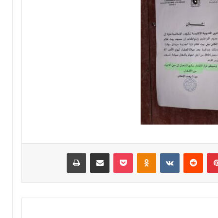
ب
ا
د
ي
و
ي
ث
م
ن
ق
ر
ا
ر
ا
ت
بينتيريست
‏Reddit
‏VKontakte
Odnoklassniki
‫Pocket
مشاركة عبر البريد
طباعة
ا
ل
ق
ي
ا
د
ة