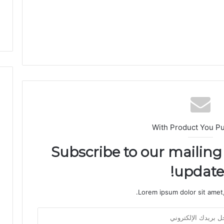
ا
ل
و
ط
ن
ي
ة
With Product You P
Subscribe to our mailing 
updates
Lorem ipsum dolor sit amet,