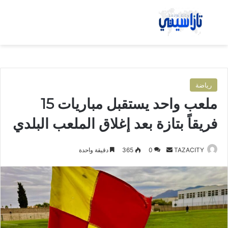
بحث عن
الق
رياضة
ملعب واحد يستقبل مباريات 15
فريقاً بتازة بعد إغلاق الملعب البلدي
TAZACITY
أ
0
365
دقيقة واحدة
ر
س
ل
ب
ر
ي