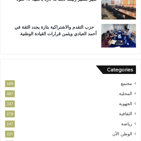
ل
م
ا
ل
س
ت
ت
ع
حزب التقدم والاشتراكية بتازة يجدد الثقة في
ح
ز
أحمد العبادي ويثمن قرارات القيادة الوطنية
ق
ي
ا
ز
ق
ف
ا
ر
ل
ص
Categories
و
ا
ط
ل
مجتمع
ن
ا
588
ي
س
المحلية
487
ت
الجهوية
ث
337
م
الثقافية
278
ا
ر
رياضة
247
الوطن الآن
221