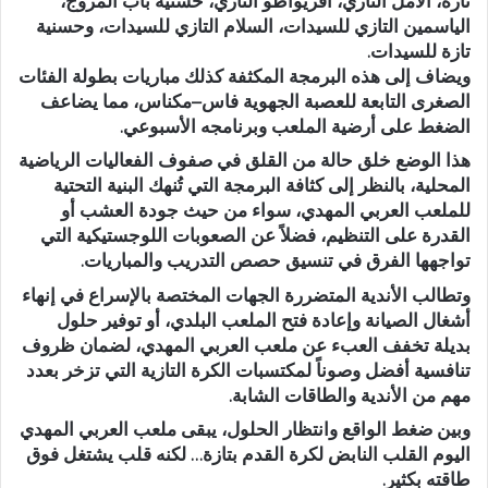
تازة، الأمل التازي، أفريواطو التازي، حسنية باب المروج،
الياسمين التازي للسيدات، السلام التازي للسيدات، وحسنية
تازة للسيدات.
ويضاف إلى هذه البرمجة المكثفة كذلك مباريات بطولة الفئات
الصغرى التابعة للعصبة الجهوية فاس–مكناس، مما يضاعف
الضغط على أرضية الملعب وبرنامجه الأسبوعي.
هذا الوضع خلق حالة من القلق في صفوف الفعاليات الرياضية
المحلية، بالنظر إلى كثافة البرمجة التي تُنهك البنية التحتية
للملعب العربي المهدي، سواء من حيث جودة العشب أو
القدرة على التنظيم، فضلاً عن الصعوبات اللوجستيكية التي
تواجهها الفرق في تنسيق حصص التدريب والمباريات.
وتطالب الأندية المتضررة الجهات المختصة بالإسراع في إنهاء
أشغال الصيانة وإعادة فتح الملعب البلدي، أو توفير حلول
بديلة تخفف العبء عن ملعب العربي المهدي، لضمان ظروف
تنافسية أفضل وصوناً لمكتسبات الكرة التازية التي تزخر بعدد
مهم من الأندية والطاقات الشابة.
وبين ضغط الواقع وانتظار الحلول، يبقى ملعب العربي المهدي
اليوم القلب النابض لكرة القدم بتازة… لكنه قلب يشتغل فوق
طاقته بكثير.