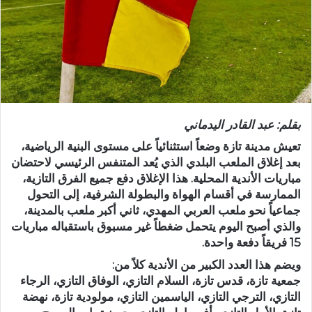
د
ا
إ
ل
ك
ت
ر
بقلم: عبد القادر اليدماني
و
ن
تعيش مدينة تازة وضعاً استثنائياً على مستوى البنية الرياضية،
ي
بعد إغلاق الملعب البلدي الذي يُعد المتنفس الرئيسي لاحتضان
مباريات الأندية المحلية. هذا الإغلاق دفع جميع الفرق التازية،
ا
الممارسة في أقسام الهواة والبطولة الشرفية، إلى التحول
جماعياً نحو ملعب العربي المهدي، ثاني أكبر ملعب بالمدينة،
والذي أصبح اليوم يتحمل ضغطاً غير مسبوق باستقباله مباريات
15 فريقاً دفعة واحدة
.
ويضم هذا العدد الكبير من الأندية كلاً من:
جمعية تازة، قدس تازة، السلام التازي، الوفاق التازي، الرجاء
التازي، الترجي التازي، الياسمين التازي، مولودية تازة، نهضة