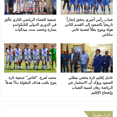
و
ا
ج
ل
م
ل
ع
س
شباب رأس أجيري يحقق إنجازاً
جمعية الفضاء الرياضي التازي تتألق
ي
ا
تاريخياً بالصعود إلى القسم الثاني
في الدوري الدولي للتايكواندو
ة
هواة ويتوج بطلاً لعصبة فاس
بتمارة وتحصد ست ميداليات
ن
مكناس
ت
ي
ا
ا
ز
ت
ة
ا
ف
ل
ي
ع
ب
ر
ط
ب
عامل إقليم تازة يحتفي ببطلي
محمد لعرج.. “قناص” جمعية تازة
و
ي
الصعود ويؤكد أن الاستثمار في
يتوج بلقب هداف البطولة بـ15 هدفاً
ل
ة
الرياضة رهان لتنمية الشباب
ة
ل
وإشعاع الإقليم
ع
ل
ص
أ
ب
س
ة
ت
اترك تعليقاً
ف