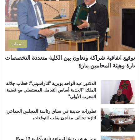
د
أ
ك
ا
س
ت
ر
ب
ر
ة
و
و
ا
ع
ن
ل
اً
ي
ت
خ
المحلية
ر
ا
ا
ص
توقيع اتفاقية شراكة وتعاون بين الكلية متعددة التخصصات
ب
اً
تازة وهيئة المحامين بتازة
ي
ب
ة
م
ت
غ
الدكتور عبد الواحد بوبرية “لتازاسيتي”: خطاب جلالة
ت
ا
الملك: “الجدية أساس التعامل المستقبلي مع قضية
و
ر
المغرب الأولى”
ج
ب
ب
ة
تطورات جديدة في سباق رئاسة المجلس الجماعي
و
ا
لتازة: تحالف مفاجئ يقلب التوقعات
س
ل
ا
ع
م
ا
ا
ل
منير شنتير رئيسًا لجماعة تازة بأغلبية 19 صوتًا