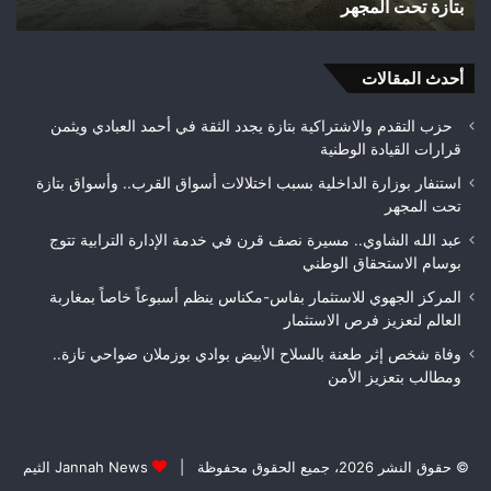
تازة.. ومطالب بتعزيز الأمن
تازة..
و
ومطالب
ح
بتعزيز
م
الأمن
أحدث المقالات
ب
حزب التقدم والاشتراكية بتازة يجدد الثقة في أحمد العبادي ويثمن
قرارات القيادة الوطنية
استنفار بوزارة الداخلية بسبب اختلالات أسواق القرب.. وأسواق بتازة
تحت المجهر
عبد الله الشاوي.. مسيرة نصف قرن في خدمة الإدارة الترابية تتوج
بوسام الاستحقاق الوطني
المركز الجهوي للاستثمار بفاس-مكناس ينظم أسبوعاً خاصاً بمغاربة
العالم لتعزيز فرص الاستثمار
وفاة شخص إثر طعنة بالسلاح الأبيض بوادي بوزملان ضواحي تازة..
ومطالب بتعزيز الأمن
© حقوق النشر 2026، جميع الحقوق محفوظة |
Jannah News الثيم