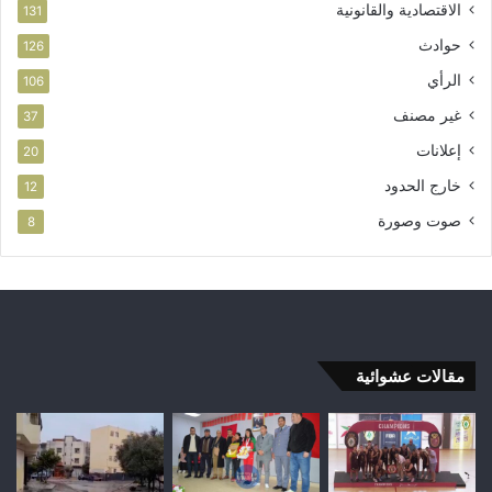
الاقتصادية والقانونية
131
حوادث
126
الرأي
106
غير مصنف
37
إعلانات
20
خارج الحدود
12
صوت وصورة
8
مقالات عشوائية