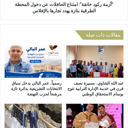
م
خ
"أزمة ركود خانقة": امتناع الحافلات عن دخول المحطة
ط
ا
الطرقية بتازة يهدد تجارها بالإفلاس
ب
ن
ي
ق
ب
ة
ف
"
مقالات ذات صلة
ا
:
س
ا
ا
م
ل
ت
م
ن
ت
ا
ه
ع
م
ا
عبد الله الشاوي.. مسيرة نصف
رسمياً.. عمر البالي يدخل سباق
ب
ل
قرن في خدمة الإدارة الترابية تتوج
الانتخابات التشريعية بدائرة تازة
ق
بوسام الاستحقاق الوطني
مرشحاً لحزب النهضة
ح
ت
ا
ل
ف
ز
ل
و
ا
ج
ت