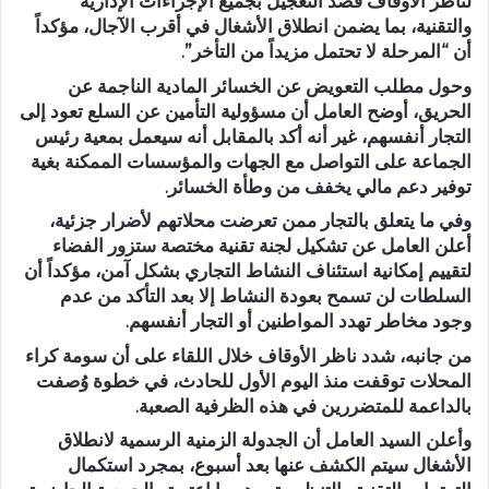
لناظر الأوقاف قصد التعجيل بجميع الإجراءات الإدارية
والتقنية، بما يضمن انطلاق الأشغال في أقرب الآجال، مؤكداً
أن “المرحلة لا تحتمل مزيداً من التأخر”.
وحول مطلب التعويض عن الخسائر المادية الناجمة عن
الحريق، أوضح العامل أن مسؤولية التأمين عن السلع تعود إلى
التجار أنفسهم، غير أنه أكد بالمقابل أنه سيعمل بمعية رئيس
الجماعة على التواصل مع الجهات والمؤسسات الممكنة بغية
توفير دعم مالي يخفف من وطأة الخسائر.
وفي ما يتعلق بالتجار ممن تعرضت محلاتهم لأضرار جزئية،
أعلن العامل عن تشكيل لجنة تقنية مختصة ستزور الفضاء
لتقييم إمكانية استئناف النشاط التجاري بشكل آمن، مؤكداً أن
السلطات لن تسمح بعودة النشاط إلا بعد التأكد من عدم
وجود مخاطر تهدد المواطنين أو التجار أنفسهم.
من جانبه، شدد ناظر الأوقاف خلال اللقاء على أن سومة كراء
المحلات توقفت منذ اليوم الأول للحادث، في خطوة وُصفت
بالداعمة للمتضررين في هذه الظرفية الصعبة.
وأعلن السيد العامل أن الجدولة الزمنية الرسمية لانطلاق
الأشغال سيتم الكشف عنها بعد أسبوع، بمجرد استكمال