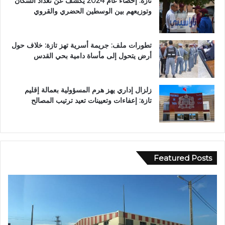
تازة: إحصاء عام 2024 يكشف عن تعداد السكان
وتوزيعهم بين الوسطين الحضري والقروي
تطورات ملف: جريمة أسرية تهز تازة: خلاف حول
أرض يتحول إلى مأساة دامية بحي القدس
زلزال إداري يهز هرم المسؤولية بعمالة إقليم
تازة: إعفاءات وتعيينات تعيد ترتيب المصالح
Featured Posts
ع
ا
ب
ل
د
م
ا
ر
ل
ك