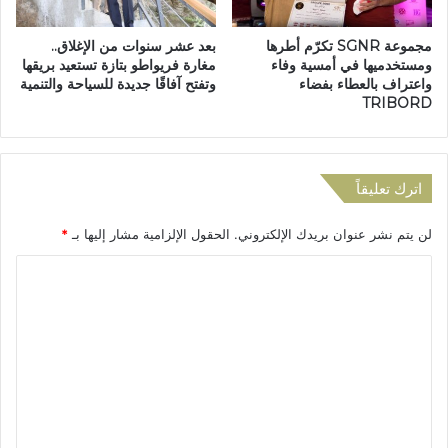
ت
ع
ه
ن
مجموعة SGNR تكرّم أطرها
بعد عشر سنوات من الإغلاق..
ا
د
ومستخدميها في أمسية وفاء
مغارة فريواطو بتازة تستعيد بريقها
ل
خ
واعتراف بالعطاء بفضاء
وتفتح آفاقًا جديدة للسياحة والتنمية
ط
و
TRIBORD
ب
ل
ي
ا
ب
ل
ة
م
اترك تعليقاً
ض
ح
و
ط
لن يتم نشر عنوان بريدك الإلكتروني.
الحقول الإلزامية مشار إليها بـ
*
ا
ة
ح
ا
ا
ي
ل
ت
ل
ط
ا
ر
ت
ز
ق
ع
ة
ي
ة
ل
ب
ي
ت
ا