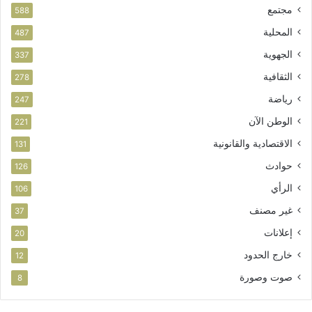
مجتمع
ن
ا
588
ي
س
المحلية
487
ت
الجهوية
ث
337
م
الثقافية
278
ا
ر
رياضة
247
الوطن الآن
221
الاقتصادية والقانونية
131
حوادث
126
الرأي
106
غير مصنف
37
إعلانات
20
خارج الحدود
12
صوت وصورة
8