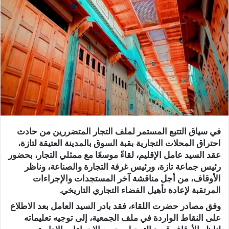
ب
ر
ي
د
ا
إ
ل
ك
ت
ر
في سياق التتبع المستمر لملف التجار المتضررين من حادث
و
احتراق المحلات التجارية بقبة السوق بالمدينة العتيقة لتازة،
ن
عقد السيد عامل الإقليم، لقاءً موسعًا مع ممثلي التجار، بحضور
ي
رئيس جماعة تازة، ورئيس غرفة التجارة والصناعة، وناظر
ا
الأوقاف، من أجل مناقشة آخر المستجدات والإجراءات
المرتقبة لإعادة تأهيل الفضاء التجاري التاريخي.
وفق مصادر حضرت اللقاء، فقد بادر السيد العامل بعد الاطلاع
على النقاط الواردة في ملف الجمعية، إلى توجيه تعليماته