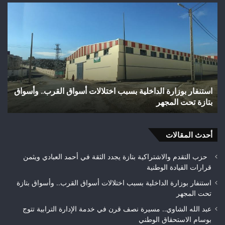
وفاة
واد
شخص
اجع
إثر
بتا
طعنة
شري
بالسلاح
مائ
الأبيض
يتح
بوادي
إلى
بوزملان
بؤر
وفاة شخص إثر طعنة بالسلاح الأبيض بوادي بوزملان ضواحي
و
ضواحي
للت
تازة.. ومطالب بتعزيز الأمن
ح
تازة..
ويب
ومطالب
حلم
بتعزيز
متن
الأمن
أحدث المقالات
بيئ
حزب التقدم والاشتراكية بتازة يجدد الثقة في أحمد العبادي ويثمن
قرارات القيادة الوطنية
استنفار بوزارة الداخلية بسبب اختلالات أسواق القرب.. وأسواق بتازة
تحت المجهر
عبد الله الشاوي.. مسيرة نصف قرن في خدمة الإدارة الترابية تتوج
بوسام الاستحقاق الوطني