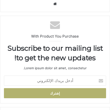
موق
ع
الوي
ب
With Product You Purchase
Subscribe to our mailing list
to get the new updates!
Lorem ipsum dolor sit amet, consectetur.
أ
د
خ
ل
ب
ر
ي