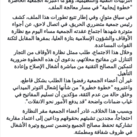
الترتيبات التقنية والتنظيمية، وهو ما اعتبرته الجمعية الحاضرة
“خطوة إيجابية” في مسار معالجة الملف.
في سياق متوازٍ، وفي إطار تتبع تطورات هذا الملف، كشف
رئيس جمعية متضرري الحريق، في اتصال لاحق، عن أجواء
متوترة شهدها اجتماع عقدته الجمعية مساء اليوم مع نظارة
الأوقاف والشؤون الإسلامية بتازة العليا، بمقرها المقابل لثكنة
القوات المساعدة.
وخلال هذا الاجتماع، طلب ممثل نظارة الأوقاف من التجار
التنازل عن مفاتيح محلاتهم، بدعوى أن هذه الخطوة ضرورية
لتمكين المصالح التقنية من مباشرة أشغال الإصلاح وإعادة
التأهيل.
غير أن أعضاء الجمعية رفضوا هذا الطلب بشكل قاطع،
واعتبروه “خطوة خطيرة” من شأنها إشعال التوتر الميداني
وخلق حالة من عدم الثقة، مؤكدين أن تسليم المفاتيح في
غياب ضمانات واضحة “قد يدفع الأمور نحو الانفلات”.
وبسبب هذا الخلاف، غادر أعضاء الجمعية مقر النظارة
احتجاجاً، مجددين تشبثهم بحقوقهم وداعين إلى اعتماد مقاربة
تشاركية تحفظ مصالح الجميع وتضمن تسريع وتيرة الأشغال
في ظروف شفافة ومطمئنة.