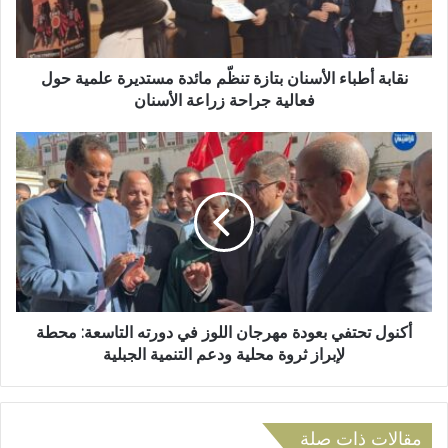
ك
ط
ت
ب
ر
ا
و
ء
نقابة أطباء الأسنان بتازة تنظّم مائدة مستديرة علمية حول
ن
ا
فعالية جراحة زراعة الأسنان
ي
ل
أ
أ
س
ك
ن
ن
ا
و
ن
ل
ب
ت
ت
ح
ا
ت
ز
ف
ة
ي
أكنول تحتفي بعودة مهرجان اللوز في دورته التاسعة: محطة
ت
ب
لإبراز ثروة محلية ودعم التنمية الجبلية
ن
ع
ظّ
و
م
د
م
ة
مقالات ذات صلة