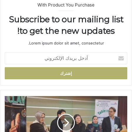
With Product You Purchase
Subscribe to our mailing list
to get the new updates!
Lorem ipsum dolor sit amet, consectetur.
أ
د
خ
ل
ب
ر
ي
د
ن
ك
ق
ا
ا
ل
ب
إ
ة
ل
أ