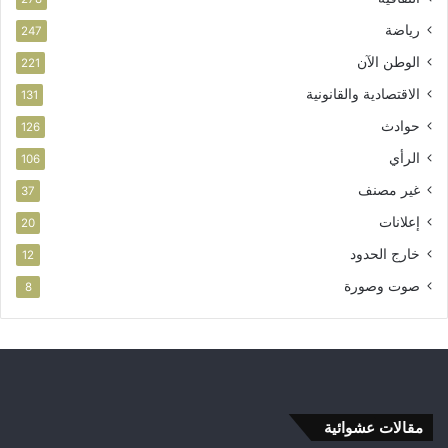
رياضة
247
الوطن الآن
221
الاقتصادية والقانونية
131
حوادث
126
الرأي
106
غير مصنف
37
إعلانات
20
خارج الحدود
12
صوت وصورة
8
مقالات عشوائية