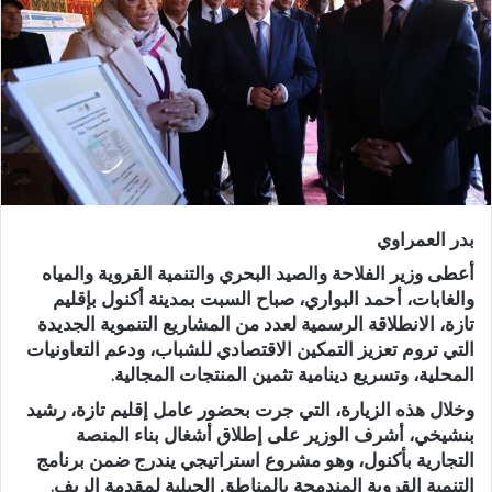
ر
ي
د
ا
إ
ل
ك
ت
ر
بدر العمراوي
و
ن
أعطى وزير الفلاحة والصيد البحري والتنمية القروية والمياه
ي
والغابات، أحمد البواري، صباح السبت بمدينة أكنول بإقليم
تازة، الانطلاقة الرسمية لعدد من المشاريع التنموية الجديدة
ا
التي تروم تعزيز التمكين الاقتصادي للشباب، ودعم التعاونيات
المحلية، وتسريع دينامية تثمين المنتجات المجالية.
وخلال هذه الزيارة، التي جرت بحضور عامل إقليم تازة، رشيد
بنشيخي، أشرف الوزير على إطلاق أشغال بناء
المنصة
التجارية بأكنول
، وهو مشروع استراتيجي يندرج ضمن برنامج
التنمية القروية المندمجة بالمناطق الجبلية لمقدمة الريف.