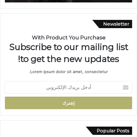
ش
ب
ق
ت
ي
ا
ق
ز
Newsletter
ت
ة
ي
…
With Product You Purchase
ن
ش
Subscribe to our mailing list
ت
ر
ن
ي
to get the new updates!
ت
ا
ه
ن
Lorem ipsum dolor sit amet, consectetur.
ي
م
ب
ا
أ
و
ئ
د
ف
ي
خ
ا
ي
ل
ت
ت
ب
ه
ح
ر
م
و
ي
ا
ل
د
Popular Posts
ب
إ
ك