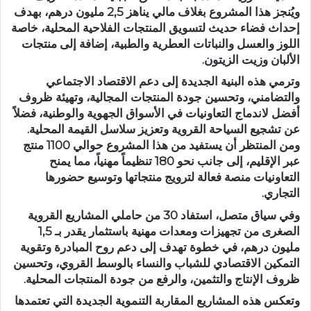
ويُنجز هذا المشروع بغلاف مالي يناهز
2,5 مليون درهم
، بهدف
إحداث فضاء حديث لتسويق المنتجات الفلاحية المحلية، خاصة
اللوز والعسل والنباتات العطرية والطبية، إضافة إلى منتجات
الألبان وزيت الزيتون.
وترمي هذه البنية الجديدة إلى دعم الاقتصاد الاجتماعي
والتضامني، وتحسين جودة المنتجات المجالية، وتهيئة ظروف
أفضل لاندماج التعاونيات في الأسواق الجهوية والوطنية، فضلاً
عن تشجيع السياحة القروية وتعزيز سلاسل القيمة المحلية.
ومن المنتظر أن يستفيد من هذا المشروع حوالي
1100 منتج
عبر الإقليم، إلى جانب نحو
180 تنظيماً مهنياً
، مما يمنح
التعاونيات منصة فعالة لترويج منتجاتها وتوسيع حضورها
التجاري.
وفي سياق متصل، استفاد
30 من حاملي المشاريع القروية
الصغرى
من تجهيزات ومعدات مهنية باستثمار يقدر بـ
1,5
مليون درهم
، في خطوة تهدف إلى دعم روح المبادرة وتقوية
التمكين الاقتصادي للشباب والنساء بالوسط القروي، وتحسين
ظروف الإنتاج والتثمين، والرفع من جودة المنتجات المحلية.
وتعكس هذه المشاريع المقاربة التنموية الجديدة التي تعتمدها