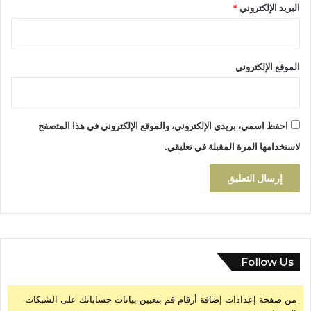
البريد الإلكتروني
*
ي
ة
و
د
الموقع الإلكتروني
ع
م
ا
ل
احفظ اسمي، بريدي الإلكتروني، والموقع الإلكتروني في هذا المتصفح
ت
ن
لاستخدامها المرة المقبلة في تعليقي.
م
ي
ة
ا
ل
ج
ب
ل
Follow Us
ي
ة
من صفحة إعدادات إضافة أرقام قم بتعيين بيانات حساباتك على الشبكات