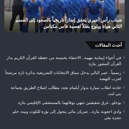
بإقليم
إلى
تازة
رها
بعد
الت
السيطرة على حريق غابة “المرج” بإقليم تازة بعد احتراق 24
ف
احتراق
عن
هكتارًا من الغطاء الغابوي
ق
24
قضا
هكتارًا
تاز
من
الغطاء
أحدث المقالات
الغابوي
في أجواء إيمانية مهيبة.. الاحتفاء بخمسة من حفظة القرآن الكريم بدار
القرآن المشور بتازة
رسمياً.. عمر البالي يدخل سباق الانتخابات التشريعية بدائرة تازة مرشحاً
لحزب النهضة
حادثة انقلاب سيارة بدوار أيلمام تجدد مطالب إصلاح الطريق بجماعة
بني لنت
بوحلو.. غرق شقيقتين تنتهي بوفاتهما بالمستشفى الإقليمي بتازة
وادي اجعونة بتازة… شريان مائي يتحول إلى بؤرة للتلوث ويبدد حلم
متنزه بيئي