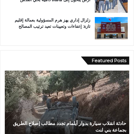
زلزال إداري يهز هرم المسؤولية بعمالة إقليم
تازة: إعفاءات وتعيينات تعيد ترتيب المصالح
Featured Posts
ب
و
و
ا
ح
د
ل
ي
و
ا
.
ج
.
ع
غ
و
بوحلو.. غرق شقيقتين تنتهي بوفاتهما بالمستشفى الإقليمي
و
ر
ن
بتازة
ح
ق
ة