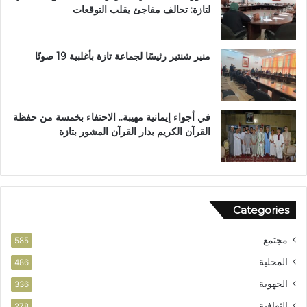
لتازة: تحالف مفاجئ يقلب التوقعات
ن
ز
ه
ب
منير شنتير رئيسًا لجماعة تازة بأغلبية 19 صوتًا
ي
ئ
ي
في أجواء إيمانية مهيبة.. الاحتفاء بخمسة من حفظة
القرآن الكريم بدار القرآن المشور بتازة
Categories
مجتمع
585
المحلية
486
الجهوية
336
الثقافية
278