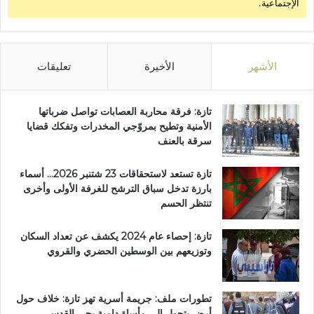
الإجتماعية.
الأشهر
الأخيرة
تعليقات
تازة: فرقة محاربة العصابات تواصل ضرباتها
الأمنية وتطيح بمروّجي المخدرات وتفكك قضايا
سرقة بالعنف
تازة تستعد لاستحقاقات 23 شتنبر 2026… أسماء
بارزة تدخل سباق الترشح للغرفة الأولى وأخرى
تنتظر الحسم
تازة: إحصاء عام 2024 يكشف عن تعداد السكان
وتوزيعهم بين الوسطين الحضري والقروي
تطورات ملف: جريمة أسرية تهز تازة: خلاف حول
أرض يتحول إلى مأساة دامية بحي القدس