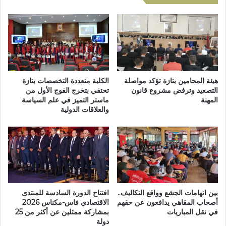
ا
م
ئ
ه
د
ر
ة
ج
م
ا
س
ن
ت
ا
د
ل
هيئة المحامين بتازة تؤكد مواصلة
الكلية متعددة التخصصات بتازة
ي
ل
التصعيد وترفض مشروع قانون
تحتفي بتخرج الفوج الأول من
ر
المهنة
ماستر التميز في علم السياسة
و
والعلاقات الدولية
ة
ز
ع
ف
ل
ي
م
د
ي
و
ة
ر
ح
ت
و
ه
بين اتهامات الجشع وواقع التكاليف..
افتتاح الدورة السادسة للمنتدى
ل
ا
أصحاب المقاهي يدافعون عن حقهم
الاقتصادي فاس-مكناس 2026
ف
ل
في نقل المباريات
بمشاركة ممثلين عن أكثر من 25
ع
ت
دولة
ا