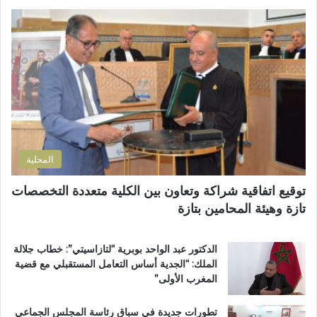
ا
ل
ا
ل
ى
ل
م
ب
إ
س
ؤ
ل
ت
ر
ك
ش
ة
ت
ف
ل
ر
ى
ل
و
ا
ت
ن
ل
ل
ي
إ
و
المحلية
ق
ث
ل
و
توقيع اتفاقية شراكة وتعاون بين الكلية متعددة التخصصات
ي
ي
تازة وهيئة المحامين بتازة
م
ب
ي
د
ب
د
الدكتور عبد الواحد بوبرية “لتازاسيتي”: خطاب جلالة
ت
ح
الملك: “الجدية أساس التعامل المستقبلي مع قضية
ا
ل
المغرب الأولى”
ز
م
ة
م
تطورات جديدة في سباق رئاسة المجلس الجماعي
ت