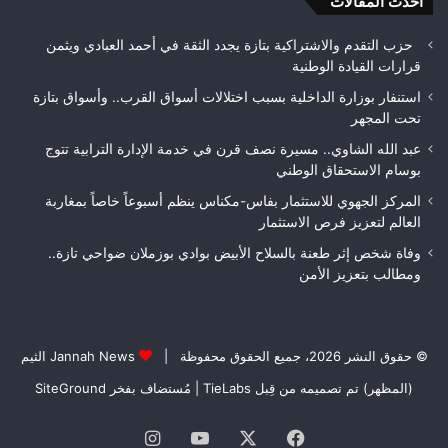
الأمن
أحدث المقالات
بيئ
حزب التقدم والاشتراكية بتازة يجدد الثقة في أحمد العبادي ويثمن
قرارات القيادة الوطنية
استنفار بوزارة الداخلية بسبب اختلالات أسواق القرب.. وأسواق بتازة
تحت المجهر
عبد الله الشاوي.. مسيرة نصف قرن في خدمة الإدارة الترابية تتوج
بوسام الاستحقاق الوطني
المركز الجهوي للاستثمار بفاس-مكناس ينظم أسبوعاً خاصاً بمغاربة
العالم لتعزيز فرص الاستثمار
وفاة شخص إثر طعنة بالسلاح الأبيض بوادي بوزملان ضواحي تازة..
ومطالب بتعزيز الأمن
© حقوق النشر 2026، جميع الحقوق محفوظة |
Jannah News الثيم
(المظهر) تم تصميمه من قِبل TieLabs
| مُستضاف بفخر
SiteGround
فيسبوك
‫X
‫YouTube
انستقرام