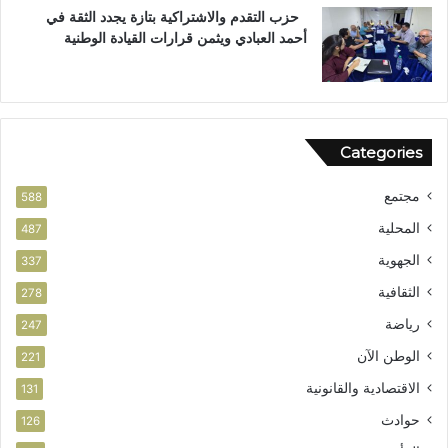
ت
ع
حزب التقدم والاشتراكية بتازة يجدد الثقة في
ح
ز
أحمد العبادي ويثمن قرارات القيادة الوطنية
ق
ي
ا
ز
ق
ف
ا
ر
ل
ص
Categories
و
ا
ط
ل
مجتمع
ن
ا
588
ي
س
المحلية
487
ت
الجهوية
ث
337
م
الثقافية
278
ا
ر
رياضة
247
الوطن الآن
221
الاقتصادية والقانونية
131
حوادث
126