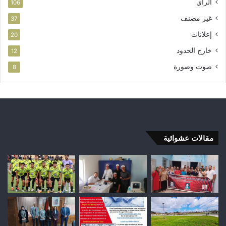
الرأي
106
غير مصنف
37
إعلانات
20
خارج الحدود
12
صوت وصورة
8
مقالات عشوائية