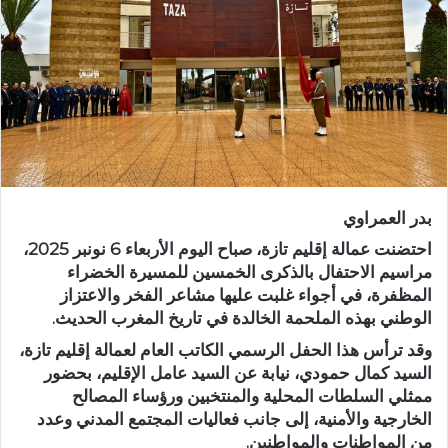
ر
ي
د
ا
إ
ل
ك
ت
ر
بدر العمراوي
و
ن
احتضنت
عمالة إقليم تازة
، صباح اليوم الأربعاء
6 نونبر 2025
،
ي
مراسيم الاحتفال بالذكرى
الخمسين للمسيرة الخضراء
المظفرة
، في أجواء غلبت عليها مشاعر الفخر والاعتزاز
ا
الوطني بهذه الملحمة الخالدة في تاريخ المغرب الحديث.
وقد ترأس هذا الحفل الرسمي
الكاتب العام لعمالة إقليم تازة،
السيد كمال حمودي
، نيابة عن السيد عامل الإقليم، بحضور
ممثلي
السلطات المحلية والمنتخبين ورؤساء المصالح
الخارجية والأمنية
، إلى جانب فعاليات
المجتمع المدني وعدد
من المواطنات والمواطنين
.