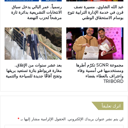
ل
د
عبد الله الشاوي.. مسيرة نصف
رسمياً.. عمر البالي يدخل سباق
م
ة
قرن في خدمة الإدارة الترابية تتوج
الانتخابات التشريعية بدائرة تازة
ي
بوسام الاستحقاق الوطني
مرشحاً لحزب النهضة
ا
ذ
ل
و
ت
ت
ر
خ
ا
ل
ب
ف
ي
آ
ة
مجموعة SGNR تكرّم أطرها
بعد عشر سنوات من الإغلاق..
خ
”
ومستخدميها في أمسية وفاء
مغارة فريواطو بتازة تستعيد بريقها
ر
.
واعتراف بالعطاء بفضاء
وتفتح آفاقًا جديدة للسياحة والتنمية
ف
.
TRIBORD
ي
ش
ح
ع
ا
ا
ل
ر
اترك تعليقاً
ة
ن
ح
د
لن يتم نشر عنوان بريدك الإلكتروني.
الحقول الإلزامية مشار إليها بـ
*
ر
و
ج
ة