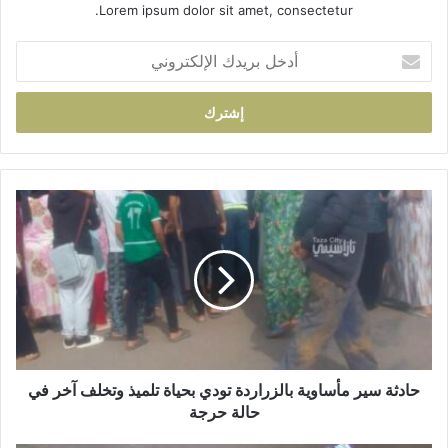
Lorem ipsum dolor sit amet, consectetur.
أ
د
خ
ل
ب
ر
ي
د
ح
ك
ا
ا
د
ل
ث
إ
ة
ل
س
ك
ي
ت
ر
ر
م
و
أ
حادثة سير مأساوية بالزراردة تودي بحياة تلميذ وتخلف آخر في
ن
س
حالة حرجة
ي
ا