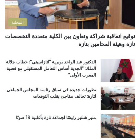
و
ا
ع
ن
ل
اً
ي
ت
خ
المحلية
ر
ا
ا
ص
توقيع اتفاقية شراكة وتعاون بين الكلية متعددة التخصصات
ب
اً
تازة وهيئة المحامين بتازة
ي
ب
ة
م
ت
غ
الدكتور عبد الواحد بوبرية “لتازاسيتي”: خطاب جلالة
ت
ا
الملك: “الجدية أساس التعامل المستقبلي مع قضية
و
ر
المغرب الأولى”
ج
ب
ب
ة
تطورات جديدة في سباق رئاسة المجلس الجماعي
و
ا
لتازة: تحالف مفاجئ يقلب التوقعات
س
ل
ا
ع
م
ا
ا
ل
منير شنتير رئيسًا لجماعة تازة بأغلبية 19 صوتًا
ل
م
ا
ل
س
ت