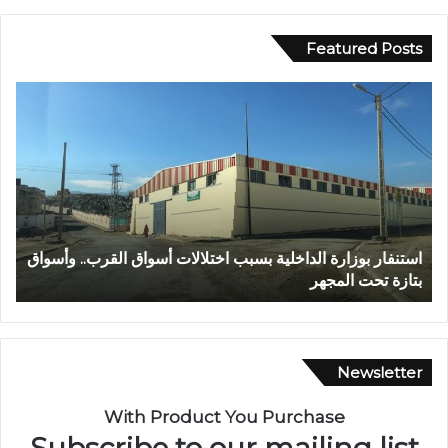
Featured Posts
ع
ا
ب
ل
د
م
ا
ر
ل
ك
ل
ز
ه
ا
ا
ل
عبد الله الشاوي.. مسيرة نصف قرن في خدمة الإدارة الترابية
ا
ل
ج
تتوج بوسام الاستحقاق الوطني
ب
ش
ه
ا
و
و
ي
ي
ل
.
ل
Newsletter
.
ا
م
س
With Product You Purchase
س
ت
Subscribe to our mailing list