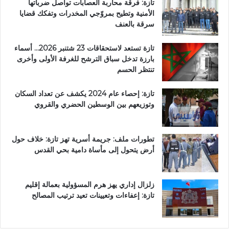
تازة: فرقة محاربة العصابات تواصل ضرباتها
ر
الأمنية وتطيح بمروّجي المخدرات وتفكك قضايا
ا
سرقة بالعنف
ء
تازة تستعد لاستحقاقات 23 شتنبر 2026… أسماء
بارزة تدخل سباق الترشح للغرفة الأولى وأخرى
تنتظر الحسم
تازة: إحصاء عام 2024 يكشف عن تعداد السكان
وتوزيعهم بين الوسطين الحضري والقروي
تطورات ملف: جريمة أسرية تهز تازة: خلاف حول
أرض يتحول إلى مأساة دامية بحي القدس
زلزال إداري يهز هرم المسؤولية بعمالة إقليم
تازة: إعفاءات وتعيينات تعيد ترتيب المصالح