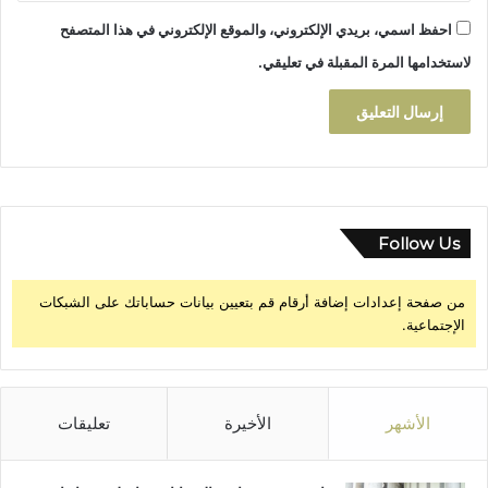
ذ
احفظ اسمي، بريدي الإلكتروني، والموقع الإلكتروني في هذا المتصفح
ك
ر
لاستخدامها المرة المقبلة في تعليقي.
ى
ا
ل
خ
م
س
ي
ن
Follow Us
ل
ل
من صفحة إعدادات إضافة أرقام قم بتعيين بيانات حساباتك على الشبكات
م
الإجتماعية.
س
ي
ر
ة
ا
الأشهر
الأخيرة
تعليقات
ل
خ
ض