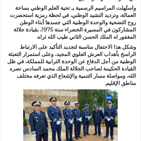
واستُهلت المراسيم الرسمية بـ
تحية العلم الوطني
بساحة
العمالة، وترديد
النشيد الوطني
، في لحظة رمزية استحضرت
روح التضحية والوحدة الوطنية التي جسدها أبناء الوطن
المشاركون في المسيرة الخضراء سنة 1975، بقيادة جلالة
المغفور له
الملك الحسن الثاني طيب الله ثراه
.
وشكل هذا الاحتفال مناسبة لتجديد التأكيد على
الارتباط
الراسخ بأهداب العرش العلوي المجيد
، وعلى
استمرار التعبئة
الوطنية
من أجل الدفاع عن
الوحدة الترابية للمملكة
، في ظل
القيادة الحكيمة لصاحب الجلالة
الملك محمد السادس نصره
الله
، ومواصلة مسار التنمية والإشعاع الذي تعرفه مختلف
مناطق الإقليم.