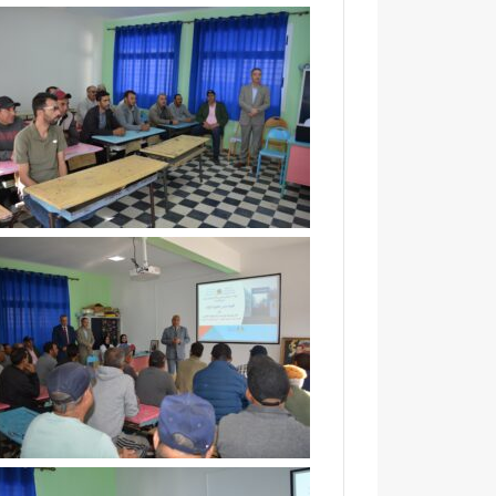
ن
ا
ل
و
ط
ن
ي
ة