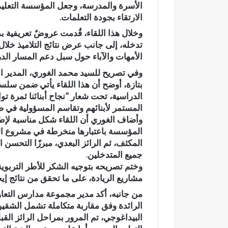
الأسرة والمدرسة، وجعل المؤسسة التعليمية
ا
ز
الارتقاء بجودة التعلمات.
ة
ب
ش
ا
وخلال هذا اللقاء، قُدمت عروضٌ تعريفية
خ
ل
تدخله، إلى جانب عرض نتائج التلاميذ خلا
ص
ت
الأمهات والآباء حول سبل دعم المسار الدرا
وفاة شخص إثر طعنة بالسلاح
حزب التقدم 
إ
ق
الأبيض بوادي بوزملان ضواحي تازة..
يجدد الثقة ف
وفي تصريح للسيد
محمد الغوري
، المدير ا
ث
د
ومطالب بتعزيز الأمن
قرارات القيا
بتازة، أوضح أن هذا اللقاء يأتي ضمن سلس
ر
م
الدراسية، تحت شعار
“نجاح أبنائنا ثمرة ت
ط
و
المستمر لأبنائهم وتقاسم المسؤولية في 
ع
ا
ن
ل
وأضاف الغوري أن اللقاء شكل مناسبة لإطلا
ة
ا
المؤسسة باعتبارها منخرطة في مشروع الري
ب
ش
المكثف، ثم الرائز البعدي، مبرزًا التح
ا
ت
جميع المتدخلين.
ل
ر
وختم تصريحه بتوجيه الشكر للأطر التربوية
س
ا
مشاريع الريادة، على ما تحقق من نتائج إيج
ل
ك
ا
ي
من جانبه، أكد مدير
مجموعة مدارس التعاو
ح
ة
الرائدة وفق مقاربة متكاملة تشمل الشقين 
ا
ب
البيداغوجي، تم المرور بمراحل الرائز القب
ل
ت