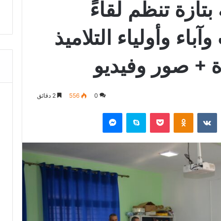
 بتازة تنظم لقاءً
آباء وأولياء التلاميذ
 + صور وفيديو
0
556
2 دقائق
‏Reddit
‏VKontakte
Odnoklassniki
‫Pocket
سكايب
ماسنجر