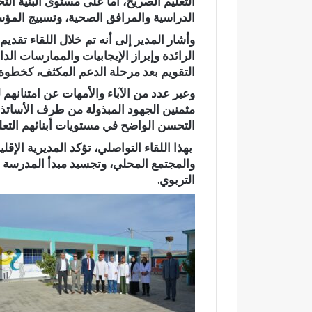
التعليم الصريح
، أما على مستوى البنية ال
أ
ا
الدراسية والمرافق الصحية، وتسييج المؤسسة
ب
ز
وأشار المدير إلى أنه تم خلال اللقاء تقدي
ي
ة
ض
ي
الرائدة وإبراز الإيجابيات والممارسات الد
ب
ج
التقويم بعد مرحلة الدعم المكثف
، كخطوة 
و
د
وعبر عدد من الآباء والأمهات عن امتنانهم
ا
د
مثمنين الجهود المبذولة من طرف الأساتذة
د
ا
التحسن الواضح في مستويات أبنائهم التعل
ي
ل
ب
ث
بهذا اللقاء التواصلي، تؤكد المديرية الإقلي
و
ق
والمجتمع المحلي، وتجسيد مبدأ
المدرسة ا
ز
ة
التربوي
.
م
ف
ل
ي
ا
أ
ن
ح
ض
م
و
د
ا
ا
ح
ل
ي
ع