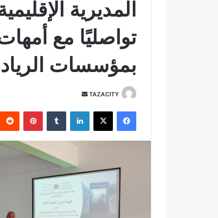
المديرية الإقليمية
تواصليًا مع أمهات و
بمؤسسات الريادة
TAZACITY
أ
ر
فيسبوك
‫X
لينكدإن
‏Tumblr
بينتيريست
س
ل
ب
ر
ي
د
ا
إ
ل