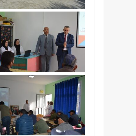
ت
ب
ا
ا
ز
د
ة
ي
.
و
.
ي
و
ث
م
م
ط
ن
ا
ق
ل
ر
ب
ا
ب
ر
ت
ا
ع
ت
ز
ا
ي
ل
ز
ق
ا
ي
ل
ا
أ
د
م
ة