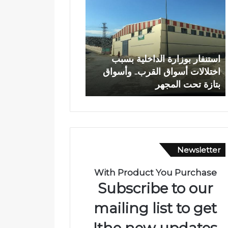
د
م
ا
ر
ل
ك
ل
ز
ه
ا
عبد الله الشاوي.. مسيرة نصف
المركز الجهوي للاستث
ا
ل
قرن في خدمة الإدارة الترابية تتوج
مكناس ينظم أسبوعاً خا
ل
ج
بوسام الاستحقاق الوطني
العالم لتعزيز فرص الا
ش
ه
ا
و
و
ي
ي
ل
.
ل
.
ا
Newsletter
م
س
س
ت
ي
ث
With Product You Purchase
ر
م
Subscribe to our
ة
ا
ن
ر
mailing list to get
ص
ب
the new updates!
ف
ف