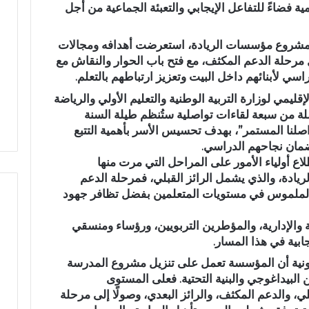
 فضاءً للتفاعل الإيجابي والتعبئة الجماعية من أجل
ت
ن
ف
 بمشروع
مؤسسات الريادة
، استعرضت أهدافه ومجالات
ا
ل مرحلة
الدعم المكثف
، مع فتح باب الحوار والنقاش مع
ر
سي لأبنائهم داخل البيت وتعزيز ارتباطهم بالتعلم.
والاشتراكية بتازة
استنفار بوزارة الداخلية بسبب
ب
ي أحمد العبادي ويثمن
اختلالات أسواق القرب.. وأسواق
لإقليمي لوزارة التربية الوطنية والتعليم الأولي والرياضة
و
دة الوطنية
بتازة تحت المجهر
لة من سبعة لقاءات تواصلية ستُنظم طيلة السنة
ز
واصلنا المستمر”
، بهدف تحسيس الأسر بأهمية التتبع
ا
ضمان نجاحهم الدراسي.
ر
ة
ع أولياء الأمور على المراحل التي مرت منها
ا
ادة، والذي يشمل الرائز القبلي، فمرحلة الدعم
ل
سن الملموس في مستويات المتعلمين بفضل تظافر جهود
د
ا
 والإدارية، والمؤطرين التربويين، ورؤساء ومنسقي
خ
ابية في هذا المسار.
ل
ي
نية
أن المؤسسة تعمل على تنزيل مشروع المدرسة
ة
البيداغوجي والبنية التحتية. فعلى المستوى
ب
لي، والدعم المكثف، والرائز البعدي، وصولًا إلى مرحلة
س