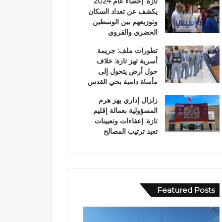
تازة: إحصاء عام 2024
يكشف عن تعداد السكان
وتوزيعهم بين الوسطين
الحضري والقروي
تطورات ملف: جريمة
أسرية تهز تازة: خلاف
حول أرض يتحول إلى
مأساة دامية بحي القدس
زلزال إداري يهز هرم
المسؤولية بعمالة إقليم
تازة: إعفاءات وتعيينات
تعيد ترتيب المصالح
Featured Posts
ع
ا
ب
ل