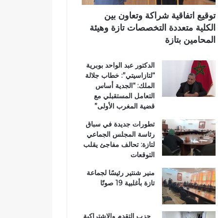
ب
اً
ي
ي
ب
توقيع اتفاقية شراكة وتعاون بين
ة
م
الكلية متعددة التخصصات تازة وهيئة
ت
غ
المحامين بتازة
ت
ا
و
ر
الدكتور عبد الواحد بوبرية
ج
ب
“لتازاسيتي”: خطاب جلالة
ب
ة
الملك: “الجدية أساس
و
ا
التعامل المستقبلي مع
س
ل
قضية المغرب الأولى”
ا
ع
م
ا
تطورات جديدة في سباق
ا
ل
رئاسة المجلس الجماعي
ل
م
لتازة: تحالف مفاجئ يقلب
ا
ل
التوقعات
س
ت
ت
ع
منير شنتير رئيسًا لجماعة
ح
ز
تازة بأغلبية 19 صوتًا
ق
ي
ا
ز
ق
ف
حزب التقدم والاشتراكية
ا
ر