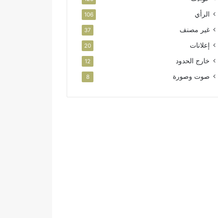
الرأي
106
غير مصنف
37
إعلانات
20
خارج الحدود
12
صوت وصورة
8