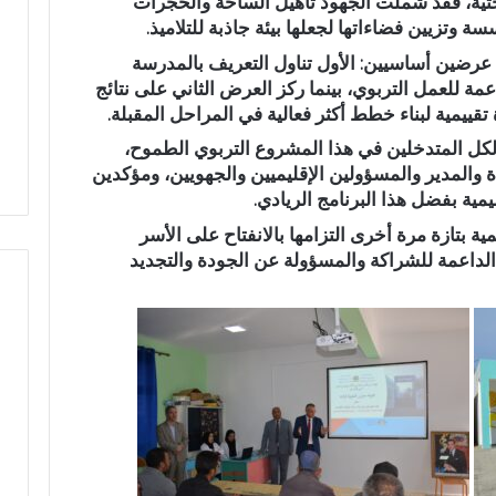
تحتية، فقد شملت الجهود تأهيل الساحة والحجرات
ب
 وتزيين فضاءاتها لجعلها بيئة جاذبة للتلاميذ.
ب
م عرضين أساسيين: الأول تناول التعريف بالمدرسة
ا
خ
اعمة للعمل التربوي، بينما ركز العرض الثاني على
نتائج
ت
تقييمية لبناء خطط أكثر فعالية في المراحل المقبلة.
ل
 لكل المتدخلين في هذا المشروع التربوي الطموح،
ا
 والمدير والمسؤولين الإقليميين والجهويين، ومؤكدين
ل
يمية
بفضل هذا البرنامج الريادي.
ا
ت
مية بتازة مرة أخرى التزامها بالانفتاح على الأسر
أ
لداعمة للشراكة والمسؤولة عن الجودة والتجديد
س
و
ا
ق
ا
ل
ق
ر
ب
.