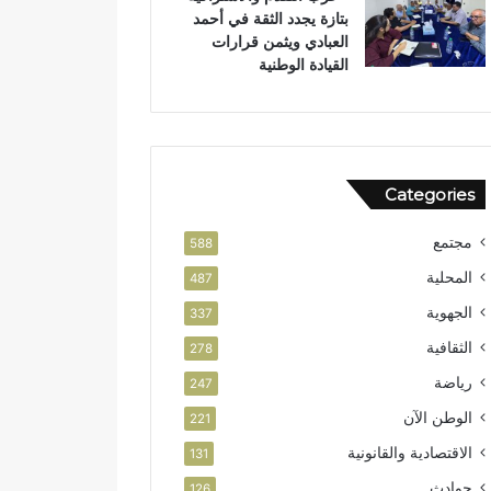
بتازة يجدد الثقة في أحمد
ل
ص
العبادي ويثمن قرارات
و
ا
القيادة الوطنية
ط
ل
ن
ا
ي
س
ت
ث
م
Categories
ا
ر
مجتمع
588
المحلية
487
الجهوية
337
الثقافية
278
رياضة
247
الوطن الآن
221
الاقتصادية والقانونية
131
حوادث
126