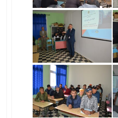
.
و
أ
س
و
ا
ق
ب
ت
ا
ز
ة
ت
ح
ت
ا
ل
م
ج
ه
ر