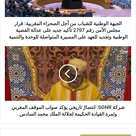
ك
ا
ت
ل
ر
و
و
ط
الجبهة الوطنية للشباب من أجل الصحراء المغربية: قرار
ن
ن
مجلس الأمن رقم 2797 تأكيد جديد على عدالة القضية
ي
ي
الوطنية وتجديد للعهد على المسيرة المتواصلة للوحدة والتنمية
ة
ل
ش
ل
ر
ش
ك
ب
ة
ا
S
ب
G
م
N
ن
R
أ
:
ج
ا
شركة SGNR: انتصارٌ تاريخي يؤكد صواب الموقف المغربي
ل
ن
وثمرة القيادة الحكيمة لجلالة الملك محمد السادس
ا
ت
ل
ص
ص
ا