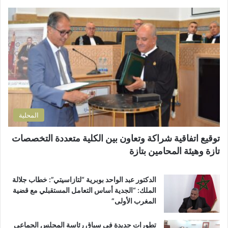
ئ
م
ا
ة
ط
ل
ش
ا
إ
و
ل
ل
ا
ب
ك
ر
إ
ت
ع
ص
ر
و
ل
و
أ
ا
ن
ز
ح
ي
ق
ا
المحلية
ة
ل
ب
ط
توقيع اتفاقية شراكة وتعاون بين الكلية متعددة التخصصات
م
ر
تازة وهيئة المحامين بتازة
د
ي
ي
ق
ن
ب
الدكتور عبد الواحد بوبرية “لتازاسيتي”: خطاب جلالة
ة
ج
الملك: “الجدية أساس التعامل المستقبلي مع قضية
ت
م
المغرب الأولى”
ا
ا
ز
ع
تطورات جديدة في سباق رئاسة المجلس الجماعي
ة
ة