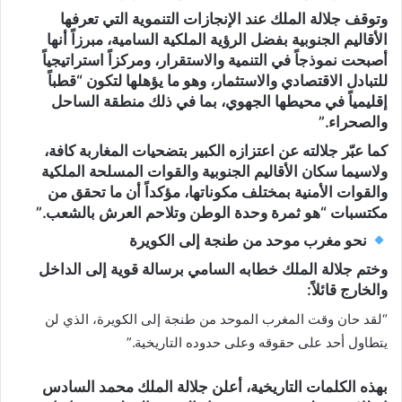
وتوقف جلالة الملك عند
الإنجازات التنموية
التي تعرفها
الأقاليم الجنوبية بفضل الرؤية الملكية السامية، مبرزاً أنها
أصبحت نموذجاً في التنمية والاستقرار، ومركزاً استراتيجياً
للتبادل الاقتصادي والاستثمار، وهو ما يؤهلها لتكون “قطباً
إقليمياً في محيطها الجهوي، بما في ذلك منطقة الساحل
والصحراء.”
كما عبّر جلالته عن
اعتزازه الكبير بتضحيات المغاربة كافة
،
ولاسيما سكان الأقاليم الجنوبية والقوات المسلحة الملكية
والقوات الأمنية بمختلف مكوناتها، مؤكداً أن ما تحقق من
مكتسبات “هو ثمرة وحدة الوطن وتلاحم العرش بالشعب.”
نحو مغرب موحد من طنجة إلى الكويرة
وختم جلالة الملك خطابه السامي برسالة قوية إلى الداخل
والخارج قائلاً:
“لقد حان وقت المغرب الموحد من طنجة إلى الكويرة، الذي لن
يتطاول أحد على حقوقه وعلى حدوده التاريخية.”
بهذه الكلمات التاريخية، أعلن جلالة الملك محمد السادس