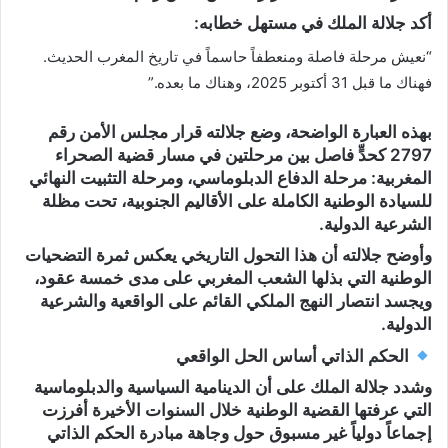
أكد جلالة الملك في مستهل خطابه:
“نعيش مرحلة فاصلة ومنعطفاً حاسماً في تاريخ المغرب الحديث.
فهناك ما قبل 31 أكتوبر 2025، وهناك ما بعده.”
بهذه العبارة الواضحة، وضع جلالته
قرار مجلس الأمن رقم
2797
كحدٍّ فاصل بين مرحلتين في مسار قضية الصحراء
المغربية: مرحلة الدفاع الدبلوماسي، ومرحلة
التثبيت النهائي
للسيادة الوطنية الكاملة
على الأقاليم الجنوبية، تحت مظلة
الشرعية الدولية.
وأوضح جلالته أن هذا التحول التاريخي يعكس
ثمرة التضحيات
الوطنية
التي بذلها الشعب المغربي على مدى خمسة عقود،
ويجسد انتصار
النهج الملكي القائم على الواقعية والشرعية
الدولية
.
الحكم الذاتي أساس الحل الواقعي
وشدد جلالة الملك على أن الدينامية السياسية والدبلوماسية
التي عرفتها القضية الوطنية خلال السنوات الأخيرة أفرزت
إجماعاً دولياً غير مسبوق
حول وجاهة
مبادرة الحكم الذاتي