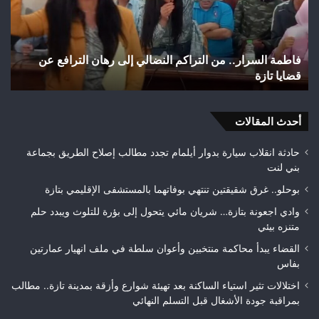
النضالي
مائ
إلى
يتح
رهان
إلى
الترافع
بؤر
فاطمة السرار.. من التراكم النضالي إلى رهان الترافع عن
و
عن
للت
قضايا تازة
ح
قضايا
ويب
تازة
حلم
متن
أحدث المقالات
بيئ
حادثة انقلاب سيارة بدوار أيلمام تجدد مطالب إصلاح الطريق بجماعة
بني لنت
بوحلو.. غرق شقيقتين تنتهي بوفاتهما بالمستشفى الإقليمي بتازة
وادي اجعونة بتازة… شريان مائي يتحول إلى بؤرة للتلوث ويبدد حلم
متنزه بيئي
القضاء يبدأ محاكمة منتخبين وأعوان سلطة في ملف انهيار عمارتين
بفاس
اختلالات تثير استياء الساكنة بعد تهيئة شوارع وأزقة بمدينة تازة.. مطالب
بمراقبة جودة الأشغال قبل التسلم النهائي