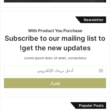
ي
ب
ر
س
ا
ي
س
ا
Newsletter
ت
ر
ي
ة
With Product You Purchase
ا
ب
Subscribe to our mailing list to
ء
د
ا
و
get the new updates!
ل
ا
س
ر
Lorem ipsum dolor sit amet, consectetur.
ا
أ
ك
ي
أ
ن
ل
د
ة
م
خ
ب
ا
ل
ع
م
ب
د
ت
ر
ت
ج
ي
ه
د
د
Popular Posts
ي
د
ك