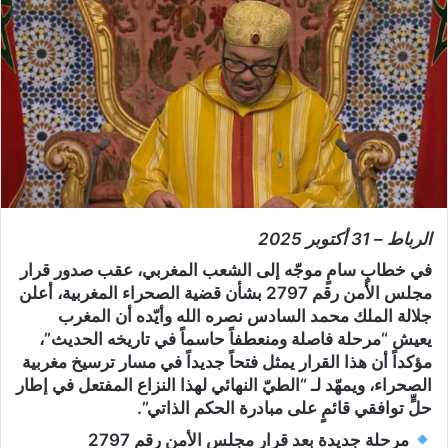
ب
ر
ي
د
ا
إ
ل
ك
ت
الرباط – 31 أكتوبر 2025
ر
و
في
خطابٍ سامٍ موجّه إلى الشعب المغربي
، عقب صدور
قرار
ن
مجلس الأمن رقم 2797
بشأن قضية الصحراء المغربية، أعلن
ي
جلالة الملك محمد السادس نصره الله وأيّده
أن المغرب
ا
يعيش “مرحلة فاصلة ومنعطفاً حاسماً في تاريخه الحديث”،
مؤكداً أن هذا القرار يمثل
فتحاً جديداً في مسار ترسيخ مغربية
الصحراء
، ويمهّد لـ “الطيّ النهائي لهذا النزاع المفتعل في إطار
حلٍّ توافقي قائمٍ على مبادرة الحكم الذاتي”.
مرحلة جديدة بعد قرار مجلس الأمن رقم 2797