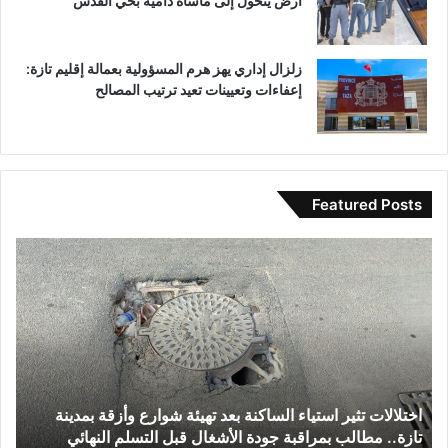
أرض يتحول إلى مأساة دامية بحي القدس
م
ت
و
زلزال إداري يهز هرم المسؤولية بعمالة إقليم تازة:
ا
إعفاءات وتعيينات تعيد ترتيب المصالح
ص
ل
ة
ل
ل
Featured Posts
و
ح
ا
ح
د
خ
ا
ة
ت
د
و
ل
ث
ا
ا
ة
ل
ل
ا
ت
ا
ن
ن
ت
ق
م
اختلالات تثير استياء الساكنة بعد تهيئة شوارع وأزقة بمدينة
ح
ت
ل
ي
تازة.. مطالب بمراقبة جودة الأشغال قبل التسلم النهائي
ب
ث
ا
ة