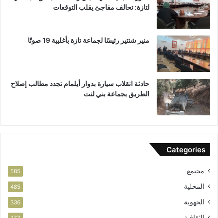
لتازة: تحالف مفاجئ يقلب التوقعات
.
ب
.
ن
م
ي
ط
ل
منير شنتير رئيسًا لجماعة تازة بأغلبية 19 صوتًا
ا
ن
ل
ت
ب
ب
حادثة انقلاب سيارة بدوار أيلمام تجدد مطالب إصلاح
م
الطريق بجماعة بني لنت
ر
ا
ق
ب
ة
Categories
ج
و
مجتمع
د
585
ة
المحلية
485
ا
الجهوية
ل
336
أ
الثقافية