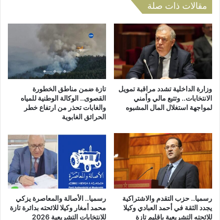
ح
رٌ
مقالات ذات صلة
ر
ت
ا
ا
ء
ر
ا
ي
ل
خ
م
ي
غ
ي
ر
ؤ
وزارة الداخلية تشدد مراقبة تمويل
تازة ضمن مناطق الخطورة
ب
ك
الانتخابات.. وتتبع مالي وأمني
القصوى.. الوكالة الوطنية للمياه
ي
لمواجهة استغلال المال المشبوه
والغابات تحذر من ارتفاع خطر
د
ة
الحرائق الغابوية
ص
:
و
ق
ا
ر
ب
ا
ا
ر
ل
م
م
ج
و
رسميا.. حزب التقدم والاشتراكية
رسميا.. الأصالة والمعاصرة يزكي
ل
ق
يجدد الثقة في أحمد العبادي وكيلا
محمد أمغار وكيلا للائحته بدائرة تازة
س
ف
للائحته التشريعية بإقليم تازة
للانتخابات التشريعية 2026
ا