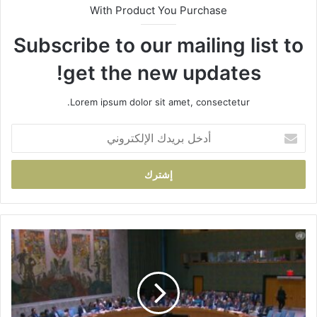
With Product You Purchase
Subscribe to our mailing list to
get the new updates!
Lorem ipsum dolor sit amet, consectetur.
أ
د
خ
ل
ب
ر
ي
د
ا
ك
ل
ا
ج
ل
ب
إ
ه
ل
ة