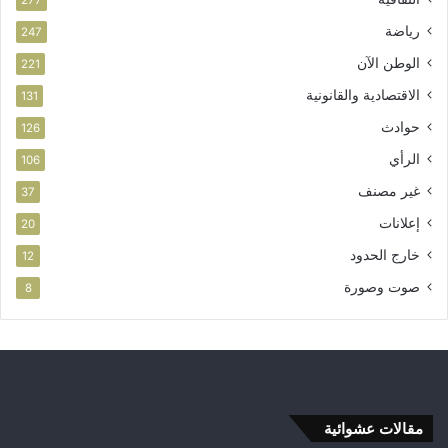
277
ش
غ
رياضة
247
ا
الوطن الآن
221
ل
ق
الاقتصادية والقانونية
131
ب
حوادث
126
ل
ا
الرأي
106
ل
غير مصنف
37
ت
س
إعلانات
20
ل
خارج الحدود
12
م
ا
صوت وصورة
8
ل
ن
ه
ا
ئ
ي
مقالات عشوائية