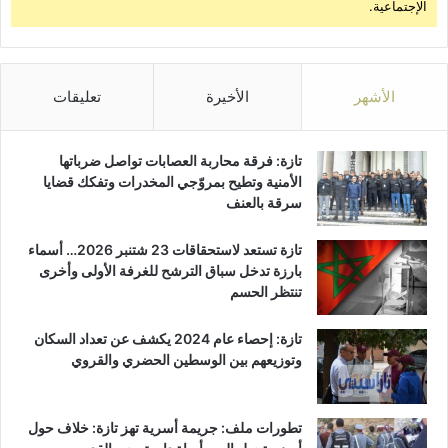
ت
الإجتماعية.
س
ج
ا
د
د
ي
س
د
الأشهر
الأخيرة
تعليقات
ل
ل
ع
تازة: فرقة محاربة العصابات تواصل ضرباتها
ه
الأمنية وتطيح بمروّجي المخدرات وتفكك قضايا
د
سرقة بالعنف
ع
ل
تازة تستعد لاستحقاقات 23 شتنبر 2026… أسماء
ى
بارزة تدخل سباق الترشح للغرفة الأولى وأخرى
ا
تنتظر الحسم
ل
م
تازة: إحصاء عام 2024 يكشف عن تعداد السكان
س
وتوزيعهم بين الوسطين الحضري والقروي
ي
ر
ة
ا
تطورات ملف: جريمة أسرية تهز تازة: خلاف حول
ل