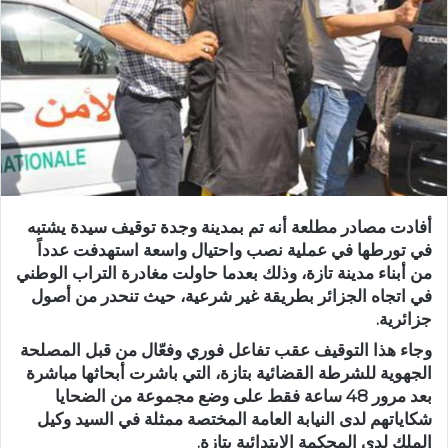
ر
ي
د
ا
إ
ل
ك
ت
ر
و
أفادت مصادر مطلعة أنه تم بمدينة وجدة توقيف سيدة يشتبه
ن
في تورطها في عملية نصب واحتيال واسعة استهدفت عدداً
ي
من أبناء مدينة تازة، وذلك بعدما حاولت مغادرة التراب الوطني
في اتجاه الجزائر بطريقة غير شرعية، حيث تنحدر من أصول
ا
جزائرية.
وجاء هذا التوقيف عقب تفاعل فوري وفعّال من قبل المصلحة
الجهوية للشرطة القضائية بتازة، التي باشرت أبحاثها مباشرة
بعد مرور 48 ساعة فقط على وضع مجموعة من الضحايا
شكاياتهم لدى النيابة العامة المختصة ممثلة في السيد وكيل
الملك لدى المحكمة الابتدائية بتازة.