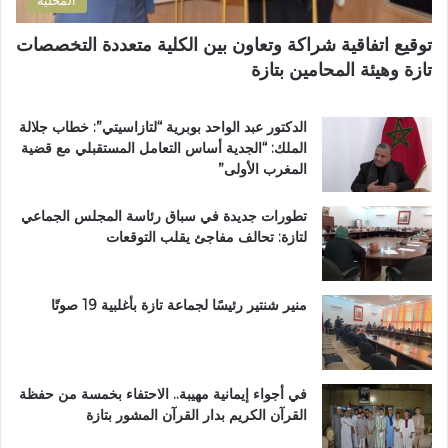
ل
ط
توقيع اتفاقية شراكة وتعاون بين الكلية متعددة التخصصات
ر
تازة وهيئة المحامين بتازة
ي
ق
ب
الدكتور عبد الواحد بوبرية “لتازاسيتي”: خطاب جلالة
ج
الملك: “الجدية أساس التعامل المستقبلي مع قضية
م
المغرب الأولى”
ا
ع
تطورات جديدة في سباق رئاسة المجلس الجماعي
ة
لتازة: تحالف مفاجئ يقلب التوقعات
ب
ن
ي
ل
منير شنتير رئيسًا لجماعة تازة بأغلبية 19 صوتًا
ن
ت
في أجواء إيمانية مهيبة.. الاحتفاء بخمسة من حفظة
القرآن الكريم بدار القرآن المشور بتازة