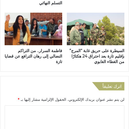
التسلم النهائي
ر
ب
س
ع
ف
ل
ي
ى
ا
ا
ل
ل
ت
ر
ل
ا
السيطرة على حريق غابة “المرج”
فاطمة السرار.. من التراكم
ا
غ
بإقليم تازة بعد احتراق 24 هكتارًا
النضالي إلى رهان الترافع عن قضايا
م
ب
من الغطاء الغابوي
تازة
ي
ي
ذ
ن
ق
ف
ي
ي
اترك تعليقاً
م
ا
ا
ل
لن يتم نشر عنوان بريدك الإلكتروني.
الحقول الإلزامية مشار إليها بـ
*
ل
ه
ج
ج
ا
م
ر
ا
ل
ة
ل
ب
ت