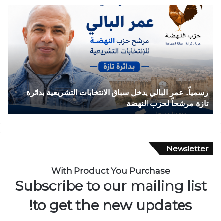
ح
ا
د
ث
ة
ا
ن
ق
 التشريعية بدائرة
حادثة انقلاب سيارة بدوار أيلمام تجدد مطالب 
ل
بجماعة بني لنت
ا
ب
س
ي
ا
Newsletter
ر
ة
With Product You Purchase
ب
Subscribe to our mailing list
د
و
to get the new updates!
ا
ر