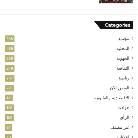
Categories
مجتمع
585
المحلية
486
الجهوية
336
الثقافية
278
رياضة
247
الوطن الآن
221
الاقتصادية والقانونية
131
حوادث
126
الرأي
106
غير مصنف
37
إعلانات
20