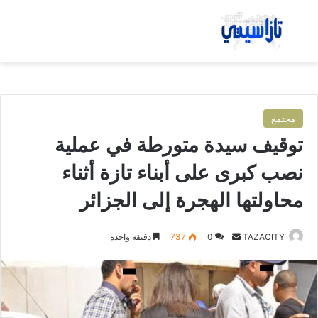
بحث عن
الق
مجتمع
توقيف سيدة متورطة في عملية
نصب كبرى على أبناء تازة أثناء
محاولتها الهجرة إلى الجزائر
TAZACITY
أ
0
737
دقيقة واحدة
ر
س
ل
ب