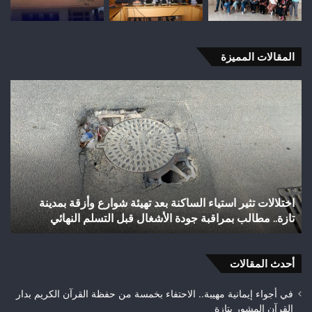
المقالات المميزة
شباب
رأس
أجيري
يحقق
إنجازاً
تاريخياً
بالصعود
إلى
ارع وأزقة بمدينة
شباب رأس أجيري يحقق إنجازاً تاريخياً بالصعو
القسم
لتسلم النهائي
الثاني هواة ويتوج بطلاً لعصبة فاس مكناس
الثاني
هواة
ويتوج
أحدث المقالات
بطلاً
لعصبة
فاس
في أجواء إيمانية مهيبة.. الاحتفاء بخمسة من حفظة القرآن الكريم بدار
مكناس
القرآن المشور بتازة