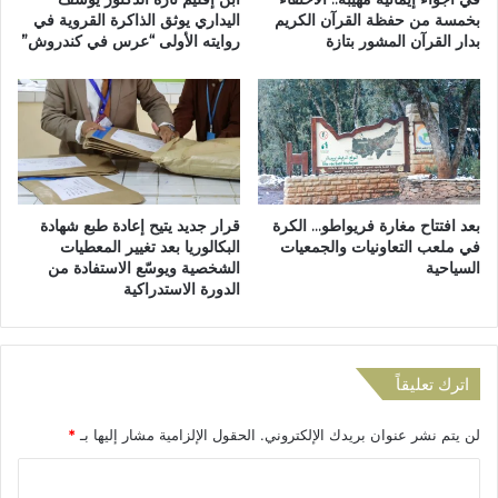
م
ت
بخمسة من حفظة القرآن الكريم
اليداري يوثق الذاكرة القروية في
ا
بدار القرآن المشور بتازة
روايته الأولى “عرس في كندروش”
ي
ل
ح
إ
ل
ق
و
ل
ن
ي
ب
م
ج
ي
م
بعد افتتاح مغارة فريواطو… الكرة
قرار جديد يتيح إعادة طبع شهادة
ل
ا
في ملعب التعاونيات والجمعيات
البكالوريا بعد تغيير المعطيات
م
ع
السياحية
الشخصية ويوسّع الاستفادة من
ن
ة
الدورة الاستدراكية
ظ
ا
م
ل
ة
ب
ن
ر
اترك تعليقاً
س
ا
ا
ر
لن يتم نشر عنوان بريدك الإلكتروني.
الحقول الإلزامية مشار إليها بـ
*
ء
ح
ا
ة
ا
ل
ب