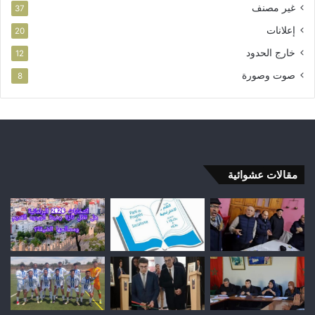
غير مصنف
37
إعلانات
20
خارج الحدود
12
صوت وصورة
8
مقالات عشوائية