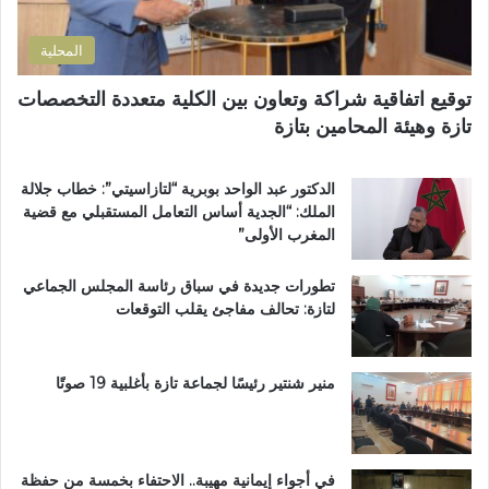
ن
ح
ل
ي
ا
إ
المحلية
ل
ق
ط
ل
توقيع اتفاقية شراكة وتعاون بين الكلية متعددة التخصصات
ر
ي
تازة وهيئة المحامين بتازة
ي
م
ق
ي
ب
ب
الدكتور عبد الواحد بوبرية “لتازاسيتي”: خطاب جلالة
ج
ت
الملك: “الجدية أساس التعامل المستقبلي مع قضية
م
ا
المغرب الأولى”
ا
ز
ع
ة
تطورات جديدة في سباق رئاسة المجلس الجماعي
ة
لتازة: تحالف مفاجئ يقلب التوقعات
ب
ن
ي
ل
منير شنتير رئيسًا لجماعة تازة بأغلبية 19 صوتًا
ن
ت
في أجواء إيمانية مهيبة.. الاحتفاء بخمسة من حفظة