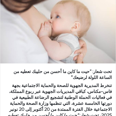
ب
ر
ي
د
ا
إ
ل
ك
ت
ر
و
تحت شعار: “حيت ما كاين ما أحسن من حليبك تعطيه من
ن
الساعة اللولة لرضيعك”
ي
تنخرط المديرية الجهوية للصحة والحماية الاجتماعية بجهة
ا
فاس–مكناس، كباقي المديريات الجهوية عبر ربوع المملكة،
في فعاليات
الحملة الوطنية لتشجيع الرضاعة الطبيعية
في
دورتها الخامسة عشرة، التي تنظمها وزارة الصحة والحماية
الاجتماعية خلال الفترة الممتدة من
20 أكتوبر إلى 20 نونبر
2025
، تحت شعار:
“حيت ما كاين ما أحسن من حليبك تعطيه