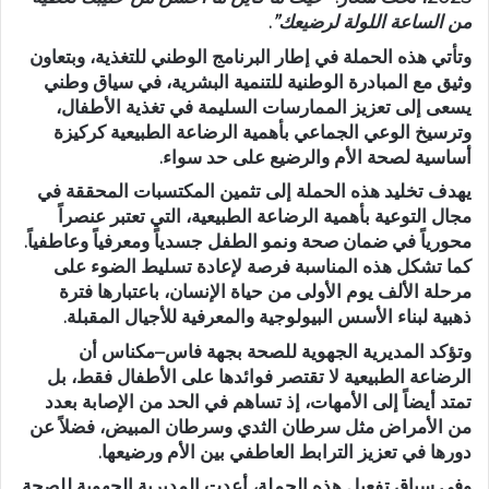
من الساعة اللولة لرضيعك”
.
وتأتي هذه الحملة في إطار
البرنامج الوطني للتغذية
، وبتعاون
وثيق مع
المبادرة الوطنية للتنمية البشرية
، في سياق وطني
يسعى إلى
تعزيز الممارسات السليمة في تغذية الأطفال
،
وترسيخ الوعي الجماعي بأهمية الرضاعة الطبيعية كركيزة
أساسية لصحة الأم والرضيع على حد سواء.
يهدف تخليد هذه الحملة إلى
تثمين المكتسبات المحققة
في
مجال التوعية بأهمية الرضاعة الطبيعية، التي تعتبر عنصراً
محورياً في ضمان صحة ونمو الطفل جسدياً ومعرفياً وعاطفياً.
كما تشكل هذه المناسبة فرصة لإعادة تسليط الضوء على
مرحلة
الألف يوم الأولى من حياة الإنسان
، باعتبارها فترة
ذهبية لبناء الأسس البيولوجية والمعرفية للأجيال المقبلة.
وتؤكد المديرية الجهوية للصحة بجهة فاس–مكناس أن
الرضاعة الطبيعية لا تقتصر فوائدها على الأطفال فقط، بل
تمتد أيضاً إلى الأمهات، إذ تساهم في
الحد من الإصابة بعدد
من الأمراض
مثل سرطان الثدي وسرطان المبيض، فضلاً عن
دورها في تعزيز الترابط العاطفي بين الأم ورضيعها.
وفي سياق تفعيل هذه الحملة، أعدت المديرية الجهوية للصحة