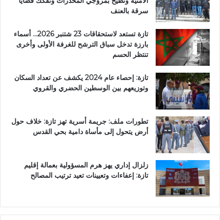
الأمنية وتطيح بمروّجي المخدرات وتفكك قضايا
سرقة بالعنف
تازة تستعد لاستحقاقات 23 شتنبر 2026… أسماء
بارزة تدخل سباق الترشح للغرفة الأولى وأخرى
تنتظر الحسم
تازة: إحصاء عام 2024 يكشف عن تعداد السكان
وتوزيعهم بين الوسطين الحضري والقروي
تطورات ملف: جريمة أسرية تهز تازة: خلاف حول
أرض يتحول إلى مأساة دامية بحي القدس
زلزال إداري يهز هرم المسؤولية بعمالة إقليم
تازة: إعفاءات وتعيينات تعيد ترتيب المصالح