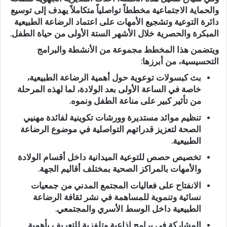
والحماية الاجتماعية مخططاً تواصلياً متكاملاً يهدف إلى
توسيع
دائرة التوعية
وتشجيع الأمهات على اعتماد الرضاعة الطبيعية
المبكرة والحصرية خلال الأشهر الستة الأولى من حياة الطفل.
ويتضمن هذا المخطط مجموعة من الأنشطة والبرامج
التحسيسية، من أبرزها:
بث كبسولات توعوية
حول أهمية الرضاعة الطبيعية،
خاصة في الساعة الأولى بعد الولادة، لما لهذه المرحلة
من تأثير كبير على مناعة الطفل ونموه.
تنظيم موائد مستديرة وورشات تكوينية
لفائدة مهنيي
الصحة لتعزيز قدراتهم التواصلية في موضوع الرضاعة
الطبيعية.
تخصيص حصص للتوعية الميدانية
داخل أقسام الولادة
والأمهات بالمراكز الصحية بمختلف أقاليم الجهة.
الانفتاح على فعاليات المجتمع المدني
من جمعيات
نسائية وتنموية للمساهمة في نشر ثقافة الرضاعة
الطبيعية داخل الوسط الأسري والمجتمعي.
المشاركة في برامج إذاعية وتلفزية
للتعريف بأهمية