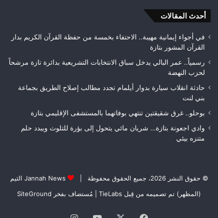
ويتوج
من
بطلاً
أحدث المقالات
الغ
لعصبة
الغ
فاس
في أجواء إيمانية مهيبة.. الاحتفاء بخمسة من حفظة القرآن الكريم بدار
مكناس
القرآن المشور بتازة
رسمياً.. عمر البالي يدخل سباق الانتخابات التشريعية بدائرة تازة مرشحاً
لحزب النهضة
حادثة انقلاب سيارة بدوار أيلمام تجدد مطالب إصلاح الطريق بجماعة
بني لنت
بوحلو.. غرق شقيقتين تنتهي بوفاتهما بالمستشفى الإقليمي بتازة
وادي اجعونة بتازة… شريان مائي يتحول إلى بؤرة للتلوث ويبدد حلم
متنزه بيئي
© حقوق النشر 2026، جميع الحقوق محفوظة |
Jannah News الثيم
(المظهر) تم تصميمه من قِبل TieLabs
| مُستضاف بفخر
SiteGround
فيسبوك
‫X
‫YouTube
انستقرام