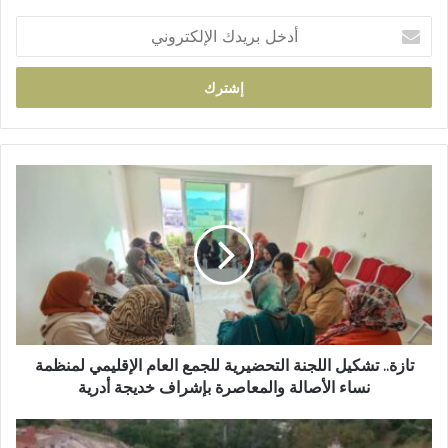
أ
د
خ
ل
ب
ر
ي
د
ت
ك
ا
ا
ز
ل
ة
إ
.
ل
.
ك
ت
ت
ش
ر
ك
و
ي
تازة.. تشكيل اللجنة التحضيرية للجمع العام الإقليمي لمنظمة
ن
ل
نساء الأصالة والمعاصرة بإشراف خديجة أدرية
ي
ا
ل
ق