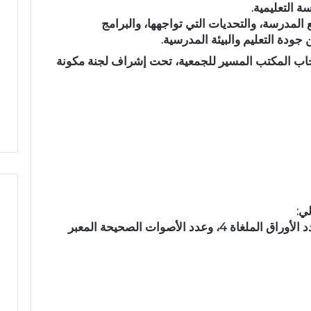
 التعليمية.
م
 المدرسة
، و
التحديات التي تواجهها
، و
البرامج
ي
جودة التعليم والبيئة المدرسية.
اً
.
خاب المكتب المسير للجمعية
، تحت إشراف لجنة مكونة
.
نية مهيبة.. الاحتفاء
رسمياً.. عمر البالي يدخل سباق
ع
فظة القرآن الكريم
الانتخابات التشريعية بدائرة تازة
م
المشور بتازة
مرشحاً لحزب النهضة
ر
ا
ل
ب
ا
ل
ي
ي:
ي
دد
الأوراق الملغاة 4
، وعدد
الأصوات الصحيحة المعبر
د
خ
ل
س
ب
ا