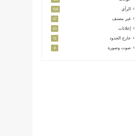
الرأي
106
غير مصنف
37
إعلانات
20
خارج الحدود
12
صوت وصورة
8