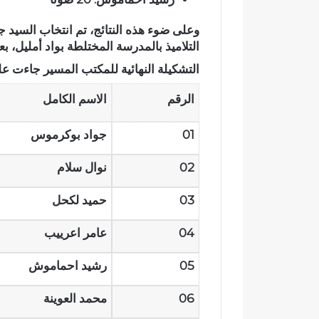
ئ
ا
ي
ح
وعلى ضوء هذه النتائج، تم
انتخاب السيد جو
ي
ت
التلاميذ بالمدرسة المختلطة بواد أمليل
، ب
ت
ف
التشكيلة النهائية للمكتب المسير جاءت على
ح
ا
و
ء
الرقم
الاسم الكامل
ل
ب
إ
خ
ل
م
01
جواد بوكرموس
ى
س
ب
ة
02
نوال سلام
ؤ
م
ر
ن
03
حميد لكحل
ة
ح
ل
ف
04
عامر اعرييب
ل
ظ
ت
ة
ل
ا
05
رشيد احماموش
و
ل
ث
ق
06
محمد العوينة
و
ر