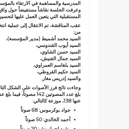
المدرسية والمساهمة في الارتقاء بالمؤسسة
د
أ
وعرفت الجلسة نقاشاً مستفيضاً حول
واقع
ي
ج
المستقبلية
التي يتعين العمل عليها لتحسين 
ا
و
ج
ا
عقب المناقشة، تم الانتقال إلى عملية
انت
ع
ء
من:
وادي اجعونة بتازة… شريان مائي
في أجواء إيما
و
إ
السيد
محمد أشميط
(مدير المؤسسة)،
يتحول إلى بؤرة للتلوث ويبدد حلم
بخمسة من ح
ن
ي
السيد
أيوب القندوسي
،
متنزه بيئي
بدار القرآن 
ة
م
السيد
حسن الشاوي
،
ب
ا
السيد
جمال الفنيش
،
ت
ن
السيد
بلقاسم العمراوي
،
ا
ي
السيد
حكيم القروطي
،
ز
ة
والسيد
إدريس مغار
.
ة
م
…
ه
وجاءت تائج فرز الأصوات على الشكل التال
ش
ي
بلغ عدد المصوتين
142 مصوتاً
، فيما بلغ ع
ر
ب
عنها 138
، موزعة كالتالي:
ي
ة
ا
.
جواد بوكرموس:
68 صوتاً
ن
.
أحمد الخالدي:
50 صوتاً
م
ا
ا
ل
رشيد احماموش:
20 صوتاً