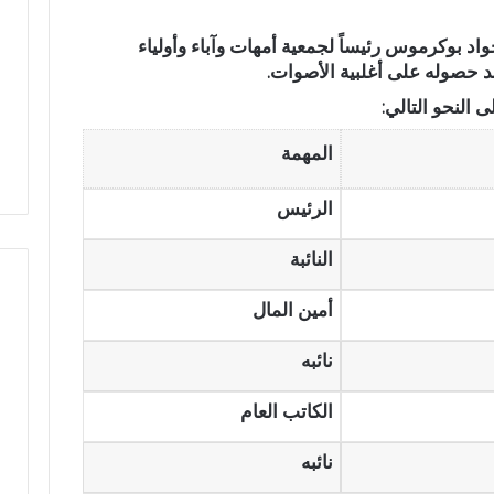
ق
ا
اد بوكرموس رئيساً لجمعية أمهات وآباء وأولياء
ل
عد حصوله على أغلبية الأصوات.
ا
 النحو التالي:
ن
ت
المهمة
خ
ا
ب
الرئيس
ا
ت
النائبة
ا
ل
أمين المال
ت
ش
نائبه
ر
ي
ع
الكاتب العام
ي
ة
نائبه
ب