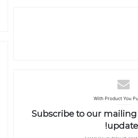
ض
ة
With Product You P
Subscribe to our mailing 
updates