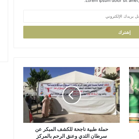
Lorem ipsum dolor sit amet,
ح
م
ل
ة
ط
ب
ي
ة
ن
ا
حملة طبية ناجحة للكشف المبكر عن
ج
سرطان الثدي وعنق الرحم بالمركز