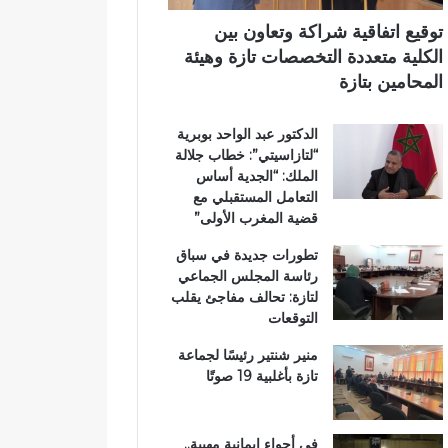
ر
ي
ي
ي
م
توقيع اتفاقية شراكة وتعاون بين
ق
ي
الكلية متعددة التخصصات تازة وهيئة
ب
ب
المحامين بتازة
ج
ت
م
ا
الدكتور عبد الواحد بوبرية
ا
ز
“لتازاسيتي”: خطاب جلالة
ع
ة
الملك: “الجدية أساس
ة
التعامل المستقبلي مع
ب
قضية المغرب الأولى”
ن
ي
تطورات جديدة في سباق
ل
رئاسة المجلس الجماعي
ن
لتازة: تحالف مفاجئ يقلب
ت
التوقعات
منير شنتير رئيسًا لجماعة
تازة بأغلبية 19 صوتًا
في أجواء إيمانية مهيبة..