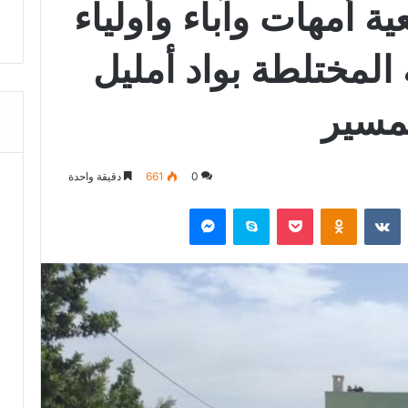
ة أمهات وآباء وأولياء
 المختلطة بواد أمليل
لمسير
0
661
دقيقة واحدة
‏Reddit
‏VKontakte
Odnoklassniki
‫Pocket
سكايب
ماسنجر