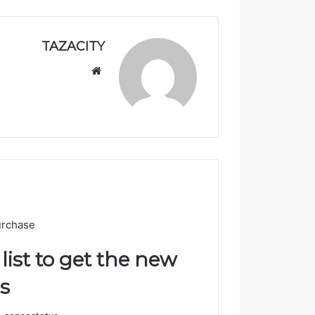
و
ر
ب
TAZACITY
ت
موق
ا
ع
ز
ة
الوي
ب
urchase
list to get the new
!