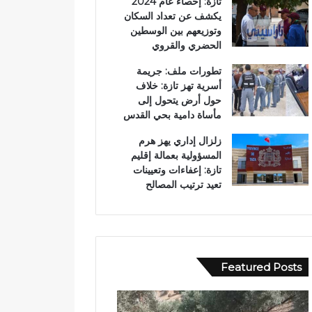
تازة: إحصاء عام 2024
يكشف عن تعداد السكان
وتوزيعهم بين الوسطين
الحضري والقروي
تطورات ملف: جريمة
أسرية تهز تازة: خلاف
حول أرض يتحول إلى
مأساة دامية بحي القدس
زلزال إداري يهز هرم
المسؤولية بعمالة إقليم
تازة: إعفاءات وتعيينات
تعيد ترتيب المصالح
Featured Posts
ح
ب
ا
و