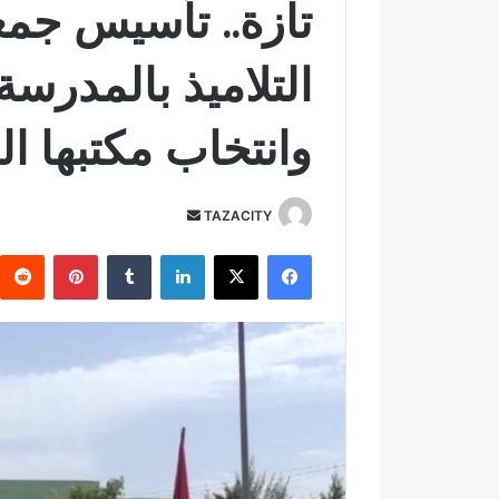
تازة.. تأسيس جمعي
التلاميذ بالمدرسة
وانتخاب مكتبها ا
TAZACITY
أ
ر
فيسبوك
‫X
لينكدإن
‏Tumblr
بينتيريست
س
ل
ب
ر
ي
د
ا
إ
ل