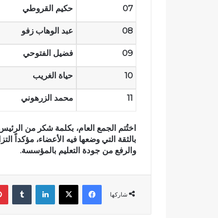
ي
آ
07
حكيم القروطي
ب
ن
د
ا
08
عبد الوهاب زفو
د
ل
ح
ك
09
فضيل الفتوحي
ل
ر
م
ي
10
حياة الغريب
م
م
ت
ب
ن
د
11
محمد الزرهوني
ز
ا
ه
ر
ب
ا
اختُتم الجمع العام، بكلمة شكر من الرئي
ي
ل
بالثقة التي وضعها فيه الأعضاء
، مؤكداً الت
ئ
ق
والرفع من جودة التعليم بالمؤسسة.
ي
ر
آ
ن
فيسبوك
‫X
لينكدإن
‏Tumblr
ا
شاركها
ل
م
ش