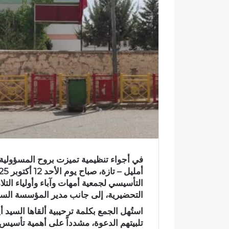
ك
ت
ر
و
ن
ي
ا
في أجواء تنظيمية تميزت بروح المسؤولي
أمليل – تازة
، صباح يوم
الأحد 12 أكتوبر 2025 على الساعة العاشرة
التأسيسي لجمعية أمهات وآباء وأولياء التلا
التحضيرية، إلى جانب
مدير المؤسسة الس
استُهل الجمع بكلمة ترحيبية ألقاها
السيد أ
و
ف
تلبيتهم الدعوة، مشدداً على أهمية تأسيس ا
ا
ي