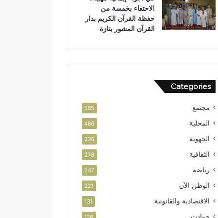
الاحتفاء بخمسة من
حفظة القرآن الكريم بدار
القرآن المشور بتازة
Categories
مجتمع
585
المحلية
486
الجهوية
336
الثقافية
278
رياضة
247
الوطن الآن
221
الاقتصادية والقانونية
131
حوادث
126