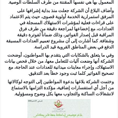
المعمول بها هي نفسها المقننة من طرف السلطات الوصية.
وأضاف البلاغ أن الشركة جعلت منذ بداية إشرافها على
المرفق استمرارية الخدمة أولوية قصوى، حيث يتم الاعتماد
على
قراءات فعلية لمؤشرات الاستهلاك
المسجلة في
العدادات، مع إخضاعها لمراجعة دقيقة من طرف فرق
المراقبة قبل إصدار الفواتير، وذلك ضماناً لفوترة دقيقة
وشفافة. كما أشارت إلى أن مشروع تعميم العدادات المسبقة
الدفع في بعض المناطق القروية قيد الدراسة.
وفي ما يتعلق بالشكايات التي يتقدم بها المواطنون، أوضحت
الشركة أنها وضعت آليات للتعامل معها، من خلال فحص بيانات
الاستهلاك، وإجراء معاينات ميدانية للعدادات عند الحاجة، مع
تصحيح الفواتير كلما ثبت وجود خطأ بعد التدقيق.
وختمت الشركة بلاغها بدعوة المواطنين إلى التوجه لوكالاتها
من أجل أي استفسارات إضافية، مؤكدة التزامها بالاستماع
لانشغالات الساكنة والتجاوب معها بكل وضوح ومسؤولية.