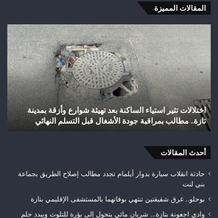
المقالات المميزة
شباب
رأس
أجيري
يحقق
إنجازاً
تاريخياً
بالصعود
إلى
شباب رأس أجيري يحقق إنجازاً تاريخياً بالصعود إلى القسم
القسم
الثاني هواة ويتوج بطلاً لعصبة فاس مكناس
الثاني
هواة
ويتوج
بطلاً
أحدث المقالات
لعصبة
فاس
حادثة انقلاب سيارة بدوار أيلمام تجدد مطالب إصلاح الطريق بجماعة
مكناس
بني لنت
بوحلو.. غرق شقيقتين تنتهي بوفاتهما بالمستشفى الإقليمي بتازة
وادي اجعونة بتازة… شريان مائي يتحول إلى بؤرة للتلوث ويبدد حلم