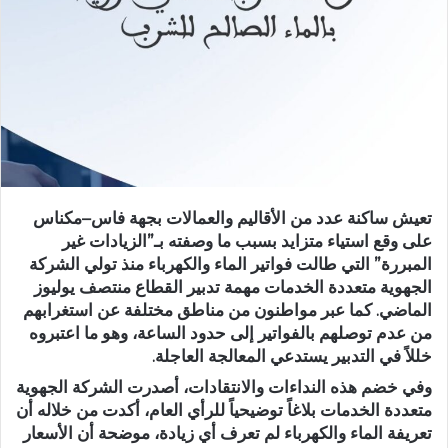
ر
ي
د
ا
إ
ل
ك
ت
ر
تعيش ساكنة عدد من الأقاليم والعمالات بجهة فاس–مكناس
و
على وقع استياء متزايد بسبب ما وصفته بـ”الزيادات غير
ن
المبررة” التي طالت فواتير الماء والكهرباء منذ تولي الشركة
ي
الجهوية متعددة الخدمات مهمة تدبير القطاع منتصف يوليوز
ا
الماضي. كما عبر مواطنون من مناطق مختلفة عن استغرابهم
من عدم توصلهم بالفواتير إلى حدود الساعة، وهو ما اعتبروه
خللاً في التدبير يستدعي المعالجة العاجلة.
وفي خضم هذه النداءات والانتقادات، أصدرت الشركة الجهوية
متعددة الخدمات بلاغاً توضيحياً للرأي العام، أكدت من خلاله أن
تعريفة الماء والكهرباء لم تعرف أي زيادة
، موضحة أن الأسعار