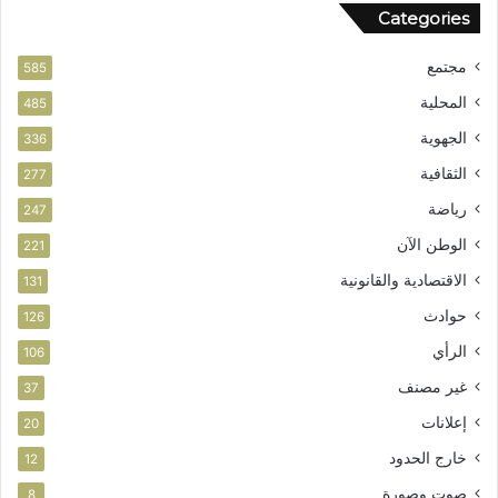
Categories
مجتمع
585
المحلية
485
الجهوية
336
الثقافية
277
رياضة
247
الوطن الآن
221
الاقتصادية والقانونية
131
حوادث
126
الرأي
106
غير مصنف
37
إعلانات
20
خارج الحدود
12
صوت وصورة
8