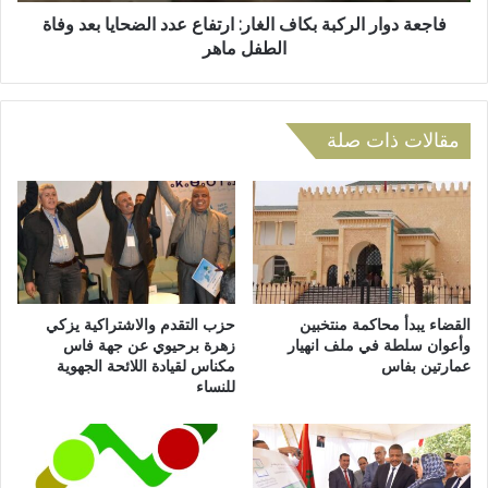
ر
م
ا
فاجعة دوار الركبة بكاف الغار: ارتفاع عدد الضحايا بعد وفاة
ر
ل
الطفل ماهر
ي
ر
م
ك
.
ب
.
ة
مقالات ذات صلة
ا
ب
ل
ك
ا
ا
ت
ف
ح
ا
ا
ل
د
غ
ا
ا
القضاء يبدأ محاكمة منتخبين
حزب التقدم والاشتراكية يزكي
ل
ر
وأعوان سلطة في ملف انهيار
زهرة برحيوي عن جهة فاس
و
عمارتين بفاس
مكناس لقيادة اللائحة الجهوية
:
للنساء
ط
ا
ن
ر
ي
ت
ل
ف
ن
ا