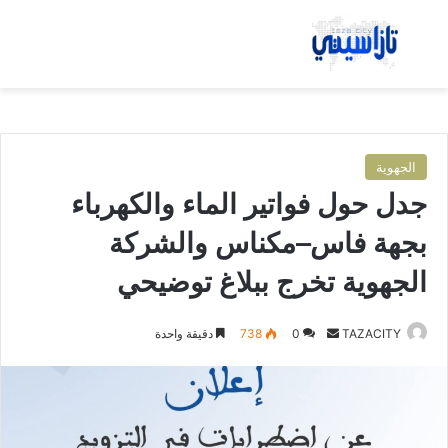
بحث عن
الق
الجهوية
جدل حول فواتير الماء والكهرباء
بجهة فاس–مكناس والشركة
الجهوية تخرج ببلاغ توضيحي
TAZACITY
أ
0
738
دقيقة واحدة
ر
س
ل
ب