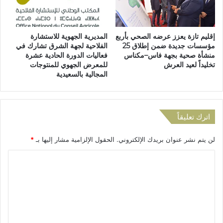
س
ع
ا
ع
ء
د
إقليم تازة يعزز عرضه الصحي بأربع
المديرية الجهوية للاستشارة
ا
د
مؤسسات جديدة ضمن إطلاق 25
الفلاحية لجهة الشرق تشارك في
ل
ا
منشأة صحية بجهة فاس–مكناس
فعاليات الدورة الحادية عشرة
م
ل
تخليداً لعيد العرش
للمعرض الجهوي للمنتوجات
غ
ض
المجالية بالسعيدية
ر
ح
ب
ا
ي
ي
ت
ا
اترك تعليقاً
ك
ب
ف
ع
لن يتم نشر عنوان بريدك الإلكتروني.
الحقول الإلزامية مشار إليها بـ
*
ل
د
ب
و
ا
ض
ف
ل
ح
ا
ي
ة
ت
ة
ا
ع
ا
ل
ع
ط
ل