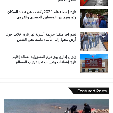
تازة: إحصاء عام 2024 يكشف عن تعداد السكان
وتوزيعهم بين الوسطين الحضري والقروي
تطورات ملف: جريمة أسرية تهز تازة: خلاف حول
أرض يتحول إلى مأساة دامية بحي القدس
زلزال إداري يهز هرم المسؤولية بعمالة إقليم
تازة: إعفاءات وتعيينات تعيد ترتيب المصالح
Featured Posts
و
ا
ا
ل
د
ق