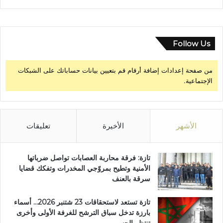
Follow Us
من صفحة إعدادات إضافة أرقام قم بتعيين بيانات حساباتك على الشبكات
الإجتماعية.
الأشهر
الأخيرة
تعليقات
تازة: فرقة محاربة العصابات تواصل ضرباتها
الأمنية وتطيح بمروّجي المخدرات وتفكك قضايا
سرقة بالعنف
تازة تستعد لاستحقاقات 23 شتنبر 2026… أسماء
بارزة تدخل سباق الترشح للغرفة الأولى وأخرى
تنتظر الحسم