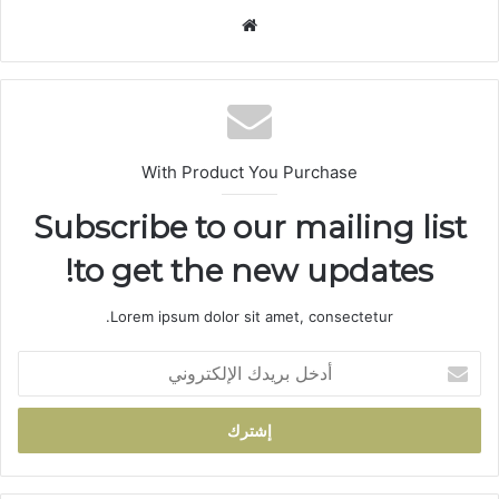
موق
ع
الوي
ب
With Product You Purchase
Subscribe to our mailing list
to get the new updates!
Lorem ipsum dolor sit amet, consectetur.
أ
د
خ
ل
ب
ر