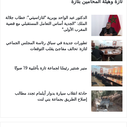
تازة وهيئة المحامين بتازة
ب
م
د
ا
د
ر
الدكتور عبد الواحد بوبرية “لتازاسيتي”: خطاب جلالة
ح
ت
الملك: “الجدية أساس التعامل المستقبلي مع قضية
ل
ي
المغرب الأولى”
م
ن
م
ب
تطورات جديدة في سباق رئاسة المجلس الجماعي
ت
ف
لتازة: تحالف مفاجئ يقلب التوقعات
ن
ا
ز
س
ه
ب
منير شنتير رئيسًا لجماعة تازة بأغلبية 19 صوتًا
ي
ئ
ي
حادثة انقلاب سيارة بدوار أيلمام تجدد مطالب
إصلاح الطريق بجماعة بني لنت