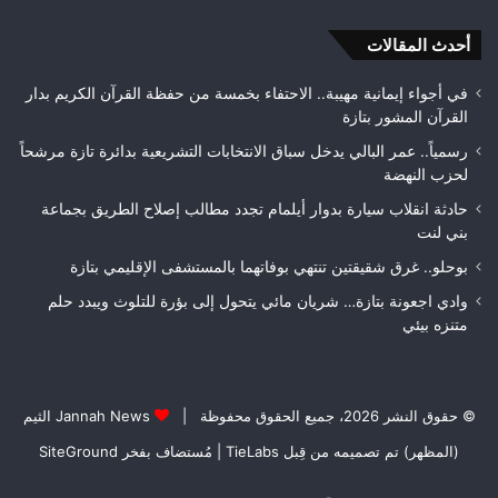
ويتوج
أحدث المقالات
بطلاً
لعصبة
فاس
في أجواء إيمانية مهيبة.. الاحتفاء بخمسة من حفظة القرآن الكريم بدار
مكناس
القرآن المشور بتازة
رسمياً.. عمر البالي يدخل سباق الانتخابات التشريعية بدائرة تازة مرشحاً
لحزب النهضة
حادثة انقلاب سيارة بدوار أيلمام تجدد مطالب إصلاح الطريق بجماعة
بني لنت
بوحلو.. غرق شقيقتين تنتهي بوفاتهما بالمستشفى الإقليمي بتازة
وادي اجعونة بتازة… شريان مائي يتحول إلى بؤرة للتلوث ويبدد حلم
متنزه بيئي
© حقوق النشر 2026، جميع الحقوق محفوظة |
Jannah News الثيم
(المظهر) تم تصميمه من قِبل TieLabs
| مُستضاف بفخر
SiteGround