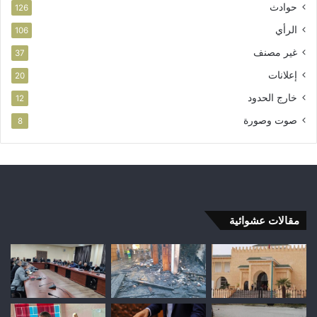
حوادث
126
الرأي
106
غير مصنف
37
إعلانات
20
خارج الحدود
12
صوت وصورة
8
مقالات عشوائية