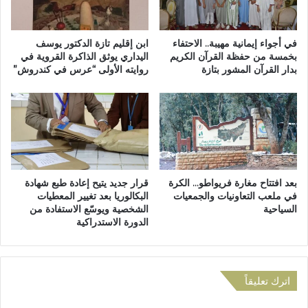
ت
ق
ر
ب
ب
ر
في أجواء إيمانية مهيبة.. الاحتفاء
ابن إقليم تازة الدكتور يوسف
ط
بخمسة من حفظة القرآن الكريم
اليداري يوثق الذاكرة القروية في
ة
بدار القرآن المشور بتازة
روايته الأولى “عرس في كندروش”
ا
"
ل
ا
م
ل
د
ر
ي
ح
ن
م
ة
ة
ب
2
بعد افتتاح مغارة فريواطو… الكرة
قرار جديد يتيح إعادة طبع شهادة
ا
"
في ملعب التعاونيات والجمعيات
البكالوريا بعد تغيير المعطيات
ل
ر
السياحية
الشخصية ويوسّع الاستفادة من
ن
غ
الدورة الاستدراكية
س
م
ي
ج
ا
ا
ن
ه
اترك تعليقاً
ز
ي