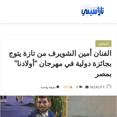
بحث عن
الق
الثقافية
الفنان أمين الشويرف من تازة يتوج
بجائزة دولية في مهرجان “أولادنا”
بمصر
TAZACITY
أ
0
701
دقيقة واحدة
ر
س
ل
ب