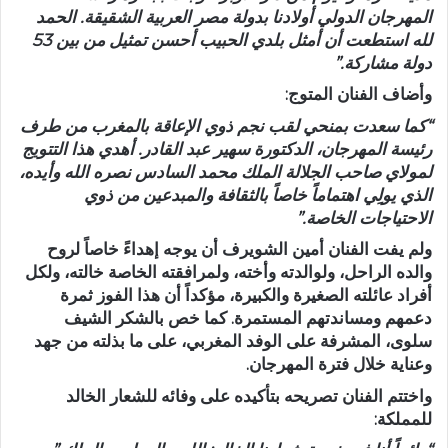
المهرجان الدولي أولادنا بدولة مصر العربية الشقيقة. الحمد
لله استطعت أن أمثل بلدي الحبيب أحسن تمثيل من بين 53
دولة مشاركة.”
وأضاف الفنان المتوج:
“كما سعدت بمنحي لقب نجم ذوي الإعاقة بالمغرب من طرف
رئيسة المهرجان، الدكتورة سهير عبد القادر. أهدي هذا التتويج
لمولاي صاحب الجلالة الملك محمد السادس نصره الله وأيده،
الذي يولِي اهتماماً خاصاً بالثقافة والمبدعين من ذوي
الاحتياجات الخاصة.”
ولم يفت الفنان أمين الشويرف أن يوجه إهداءً خاصاً لروح
والده الراحل، ولوالدته وأخته، ولمرافقته الخاصة خالته، ولكل
أفراد عائلته الصغيرة والكبيرة، مؤكداً أن هذا الفوز ثمرة
دعمهم ومساندتهم المستمرة. كما خص بالشكر الشيف
سلوى
، المشرفة على الوفد المغربي، على ما بذلته من جهد
وعناية خلال فترة المهرجان.
واختتم الفنان تصريحه بتأكيده على وفائه للشعار الخالد
للمملكة: