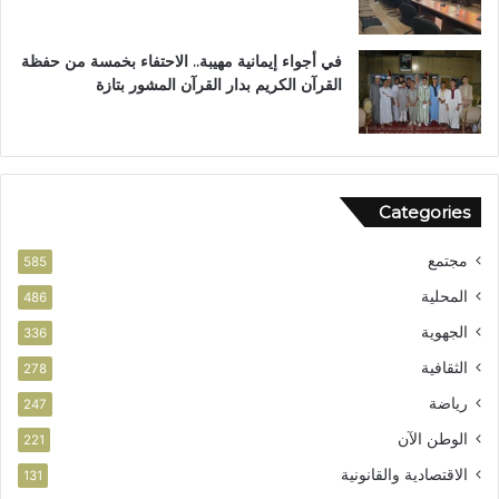
ت
في أجواء إيمانية مهيبة.. الاحتفاء بخمسة من حفظة
القرآن الكريم بدار القرآن المشور بتازة
Categories
مجتمع
585
المحلية
486
الجهوية
336
الثقافية
278
رياضة
247
الوطن الآن
221
الاقتصادية والقانونية
131