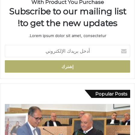
With Product You Purchase
ب
Subscribe to our mailing list
د
و
to get the new updates!
ا
ر
Lorem ipsum dolor sit amet, consectetur.
أ
ي
أ
ل
د
م
خ
ا
ل
م
ب
ت
ر
ج
ي
د
د
Popular Posts
د
ك
م
ا
ط
ل
ا
إ
ل
ل
ب
ك
إ