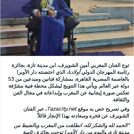
ر
ي
د
ا
إ
ل
ك
ت
ر
توج الفنان المغربي
أمين الشويرف
، ابن مدينة تازة، بجائزة
و
رئاسة المهرجان الدولي
أولادنا
، الذي احتضنته دار الأوبرا
ن
بالعاصمة المصرية القاهرة، بمشاركة فنانين ومبدعين من
53
ي
دولة عبر العالم
. ويأتي هذا التتويج ليشكل محطة فنية مشرّفة
ا
تعكس صورة إيجابية عن المغرب وإبداعاته في مجال الفن
والثقافة.
وفي تصريح خص به موقع
Tazacity.net
، عبر الفنان
الشويرف عن فخره وسعادته بهذا الإنجاز قائلاً:
“الحمد لله والشكر لله، انطلقت من المغرب وبالضبط من
مدينة تازة، واليوم من دار الأوبرا توجت بجائزة رئاسة