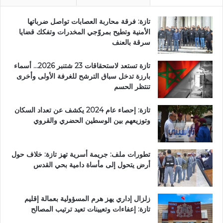
تازة: فرقة محاربة العصابات تواصل ضرباتها
الأمنية وتطيح بمروّجي المخدرات وتفكك قضايا
سرقة بالعنف
تازة تستعد لاستحقاقات 23 شتنبر 2026… أسماء
بارزة تدخل سباق الترشح للغرفة الأولى وأخرى
تنتظر الحسم
تازة: إحصاء عام 2024 يكشف عن تعداد السكان
وتوزيعهم بين الوسطين الحضري والقروي
تطورات ملف: جريمة أسرية تهز تازة: خلاف حول
أرض يتحول إلى مأساة دامية بحي القدس
زلزال إداري يهز هرم المسؤولية بعمالة إقليم
تازة: إعفاءات وتعيينات تعيد ترتيب المصالح