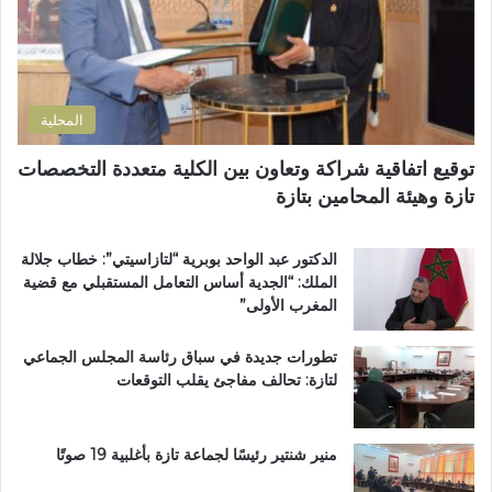
ت
ص
ر
ل
و
ا
ن
ح
ي
ا
المحلية
ل
ط
توقيع اتفاقية شراكة وتعاون بين الكلية متعددة التخصصات
ر
تازة وهيئة المحامين بتازة
ي
ق
ب
الدكتور عبد الواحد بوبرية “لتازاسيتي”: خطاب جلالة
ج
الملك: “الجدية أساس التعامل المستقبلي مع قضية
م
المغرب الأولى”
ا
ع
تطورات جديدة في سباق رئاسة المجلس الجماعي
ة
لتازة: تحالف مفاجئ يقلب التوقعات
ب
ن
ي
ل
منير شنتير رئيسًا لجماعة تازة بأغلبية 19 صوتًا
ن