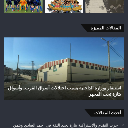
المقالات المميزة
وفاة
شخص
إثر
طعنة
بالسلاح
الأبيض
بوادي
بوزملان
 اختلالات أسواق القرب.. وأسواق
وفاة شخص إثر طعنة بالسلاح الأب
ضواحي
تازة.. ومطالب بتعزيز الأمن
تازة..
ومطالب
بتعزيز
أحدث المقالات
الأمن
حزب التقدم والاشتراكية بتازة يجدد الثقة في أحمد العبادي ويثمن