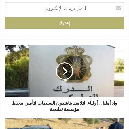
أ
د
خ
ل
ب
ر
ي
د
و
ك
ا
ا
د
ل
أ
إ
م
ل
ل
ك
ي
ت
ل
ر
.
و
.
واد أمليل.. أولياء التلاميذ يناشدون السلطات لتأمين محيط
ن
أ
مؤسسة تعليمية
ي
و
ل
ت
ي
ا