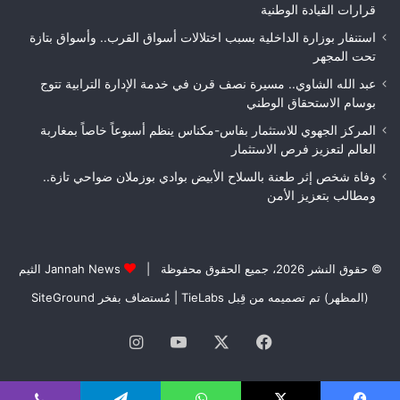
قرارات القيادة الوطنية
استنفار بوزارة الداخلية بسبب اختلالات أسواق القرب.. وأسواق بتازة
تحت المجهر
عبد الله الشاوي.. مسيرة نصف قرن في خدمة الإدارة الترابية تتوج
بوسام الاستحقاق الوطني
المركز الجهوي للاستثمار بفاس-مكناس ينظم أسبوعاً خاصاً بمغاربة
العالم لتعزيز فرص الاستثمار
وفاة شخص إثر طعنة بالسلاح الأبيض بوادي بوزملان ضواحي تازة..
ومطالب بتعزيز الأمن
© حقوق النشر 2026، جميع الحقوق محفوظة |
Jannah News الثيم
(المظهر) تم تصميمه من قِبل TieLabs
| مُستضاف بفخر
SiteGround
فيسبوك
‫X
‫YouTube
انستقرام