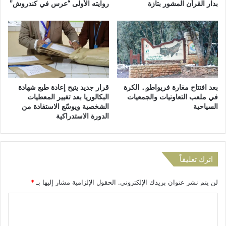
بدار القرآن المشور بتازة
روايته الأولى “عرس في كندروش”
ط
ر
ا
ة
ت
ت
ل
ا
ت
ه
أ
ل
م
ة
ي
ت
بعد افتتاح مغارة فريواطو… الكرة
قرار جديد يتيح إعادة طبع شهادة
ن
خ
في ملعب التعاونيات والجمعيات
البكالوريا بعد تغيير المعطيات
م
ل
السياحية
الشخصية ويوسّع الاستفادة من
ح
ف
الدورة الاستدراكية
ي
ق
ط
ت
م
ي
ؤ
ل
اترك تعليقاً
س
اً
س
و
لن يتم نشر عنوان بريدك الإلكتروني.
الحقول الإلزامية مشار إليها بـ
*
ة
س
ت
ت
ا
ع
ة
ل
ل
ج
ي