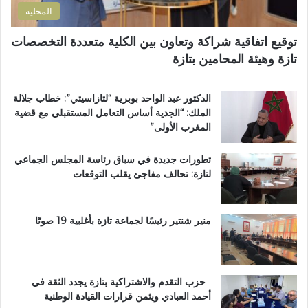
ت
المحلية
ر
ا
توقيع اتفاقية شراكة وتعاون بين الكلية متعددة التخصصات
ب
تازة وهيئة المحامين بتازة
ي
ة
ت
الدكتور عبد الواحد بوبرية “لتازاسيتي”: خطاب جلالة
ت
الملك: “الجدية أساس التعامل المستقبلي مع قضية
و
المغرب الأولى”
ج
ب
تطورات جديدة في سباق رئاسة المجلس الجماعي
و
لتازة: تحالف مفاجئ يقلب التوقعات
س
ا
م
ا
منير شنتير رئيسًا لجماعة تازة بأغلبية 19 صوتًا
ل
ا
س
ت
حزب التقدم والاشتراكية بتازة يجدد الثقة في
ح
أحمد العبادي ويثمن قرارات القيادة الوطنية
ق