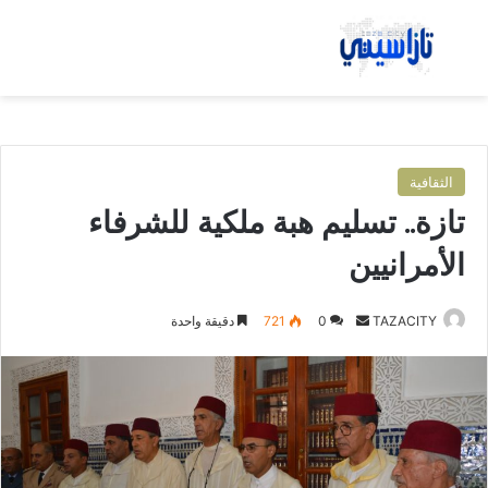
بحث عن
الق
الثقافية
تازة.. تسليم هبة ملكية للشرفاء
الأمرانيين
TAZACITY
أ
0
721
دقيقة واحدة
ر
س
ل
ب
ر
ي