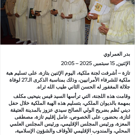
د
ا
إ
ل
ك
ت
ر
بدر العمراوي
و
ن
الإثنين, 15 سبتمبر, 2025 – 20:05
ي
تازة – أشرفت لجنة ملكية، اليوم الإثنين بتازة، على تسليم هبة
ا
ملكية للشرفاء الأمرانيين، وذلك بمناسبة الذكرى الـ27 لوفاة
جلالة المغفور له الحسن الثاني طيب الله ثراه.
وقامت هذه اللجنة، التي ترأسها السيد قيس بنيحيى مكلف
بمهمة بالديوان الملكي، بتسليم هذه الهبة الملكية خلال حفل
ديني نُظم بضريح الولي الصالح سيدي عزوز بالمدينة العتيقة
لتازة، بحضور، على الخصوص، عامل إقليم تازة، مصطفى
المعزة، ورئيس المجلس الإقليمي، ورئيس المجلس العلمي
المحلي، والمندوب الإقليمي للأوقاف والشؤون الإسلامية،