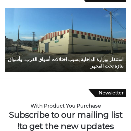
ع
ب
د
ا
ل
ل
ه
ا
ات أسواق القرب.. وأسواق
عبد الله الشاوي.. مسيرة نصف قرن في خدمة
ل
تتوج بوسام الاستحقاق الوطني
ش
ا
و
ي
.
Newsletter
.
م
With Product You Purchase
س
Subscribe to our mailing list
ي
ر
to get the new updates!
ة