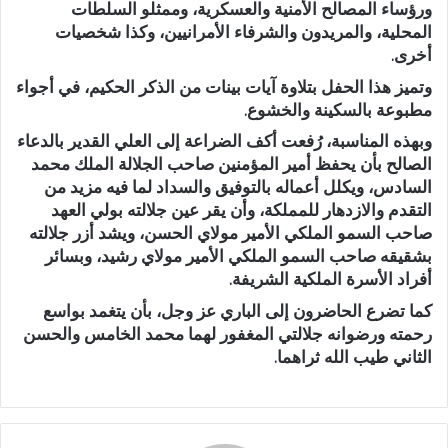
ورؤساء المصالح الأمنية والعسكرية، وممثلو السلطات
المحلية، والمريدون والشرفاء الأمرانيين، وكذا شخصيات
أخرى.
وتميز هذا الحفل بتلاوة آيات بينات من الذكر الحكيم، في أجواء
مطبوعة بالسكينة والخشوع.
وبهذه المناسبة، رُفعت أكف الضراعة إلى العلي القدير بالدعاء
الصالح بأن يحفظ أمير المؤمنين صاحب الجلالة الملك محمد
السادس، ويكلل أعماله بالتوفيق والسداد لما فيه مزيد من
التقدم والازدهار للمملكة، وأن يقر عين جلالته بولي العهد
صاحب السمو الملكي الأمير مولاي الحسن، ويشد أزر جلالته
بشقيقه صاحب السمو الملكي الأمير مولاي رشيد، وبسائر
أفراد الأسرة الملكية الشريفة.
كما تضرع الحاضرون إلى الباري عز وجل، بأن يتغمد بواسع
رحمته ورضوانه جلالتي المغفور لهما محمد الخامس والحسن
الثاني طيب الله ثراهما.