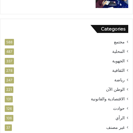
ا
ق
ا
ل
Categories
و
ط
مجتمع
ن
588
ي
المحلية
487
الجهوية
337
الثقافية
278
رياضة
247
الوطن الآن
221
الاقتصادية والقانونية
131
حوادث
126
الرأي
106
غير مصنف
37