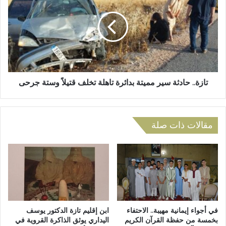
ا
ز
ء
ة
ا
.
ل
.
ت
ح
ل
ا
ا
د
م
ث
تازة.. حادثة سير مميتة بدائرة تاهلة تخلف قتيلاً وستة جرحى
ي
ة
ذ
س
ي
ي
ن
مقالات ذات صلة
ر
ا
م
ش
م
د
ي
و
ت
ن
ة
ا
ب
ل
د
س
ا
في أجواء إيمانية مهيبة.. الاحتفاء
ابن إقليم تازة الدكتور يوسف
ل
بخمسة من حفظة القرآن الكريم
اليداري يوثق الذاكرة القروية في
ئ