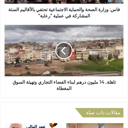
ر
ة
و
ا
فاس: وزارة الصحة والحماية الاجتماعية تحتفي بالأقاليم الستة
ن
ل
المشاركة في عملية "رعاية"
ي
ص
ح
ت
ة
ا
و
ه
ا
ل
ل
ة
ح
.
م
.
ا
1
ي
4
ة
م
تاهلة.. 14 مليون درهم لبناء الفضاء التجاري وتهيئة السوق
ا
ل
المغطاة
ل
ي
ا
و
ج
ن
ت
د
مقالات ذات صلة
م
ر
ا
ه