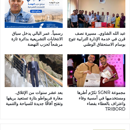
ع
م
ي
ل
ة
ب
ت
ن
ح
ا
ت
ء
عبد الله الشاوي.. مسيرة نصف
رسمياً.. عمر البالي يدخل سباق
ف
ا
قرن في خدمة الإدارة الترابية تتوج
الانتخابات التشريعية بدائرة تازة
ي
بوسام الاستحقاق الوطني
مرشحاً لحزب النهضة
ل
ب
ف
ا
ض
ل
ا
أ
ء
ق
ا
ا
ل
ل
ت
مجموعة SGNR تكرّم أطرها
بعد عشر سنوات من الإغلاق..
ي
ج
ومستخدميها في أمسية وفاء
مغارة فريواطو بتازة تستعيد بريقها
م
ا
واعتراف بالعطاء بفضاء
وتفتح آفاقًا جديدة للسياحة والتنمية
ا
ر
TRIBORD
ل
ي
س
و
ت
ت
ة
ه