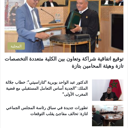
إ
ل
د
ك
ا
ت
ر
ر
ة
و
ا
ن
ل
ي
ت
المحلية
ر
ا
توقيع اتفاقية شراكة وتعاون بين الكلية متعددة التخصصات
ب
تازة وهيئة المحامين بتازة
ي
ة
ت
الدكتور عبد الواحد بوبرية “لتازاسيتي”: خطاب جلالة
ت
الملك: “الجدية أساس التعامل المستقبلي مع قضية
و
المغرب الأولى”
ج
ب
تطورات جديدة في سباق رئاسة المجلس الجماعي
و
لتازة: تحالف مفاجئ يقلب التوقعات
س
ا
م