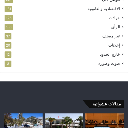
الاقتصادية والقانونية
131
حوادث
126
الرأي
106
غير مصنف
37
إعلانات
20
خارج الحدود
12
صوت وصورة
8
مقالات عشوائية