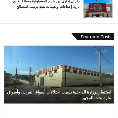
زلزال إداري يهز هرم المسؤولية بعمالة إقليم
تازة: إعفاءات وتعيينات تعيد ترتيب المصالح
Featured Posts
ع
ب
د
ا
ل
ل
ه
ا
بسبب اختلالات أسواق القرب.. وأسواق
عبد الله الشاوي.. مسيرة نصف 
ل
تتوج بوسام الاستحقاق الوطني
ش
ا
و
ي