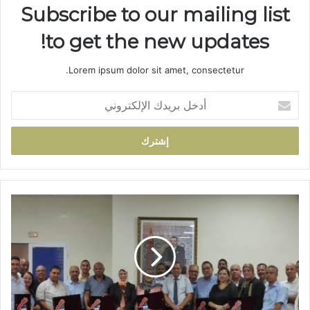
Subscribe to our mailing list
to get the new updates!
Lorem ipsum dolor sit amet, consectetur.
أ
د
خ
ل
ب
ر
ي
د
ف
ك
ا
ا
س
ل
:
إ
و
ل
ز
ك
ا
ت
ر