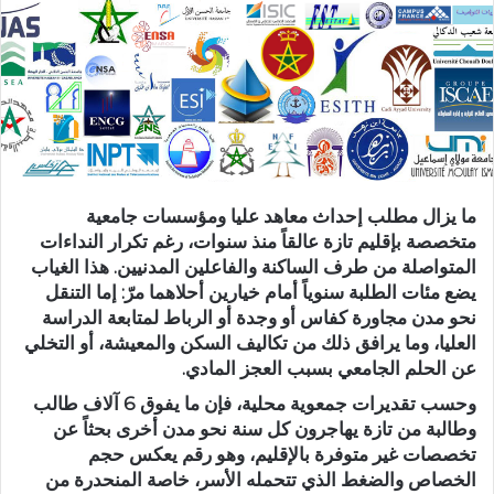
ر
ي
د
ا
إ
ل
ك
ت
ما يزال مطلب إحداث معاهد عليا ومؤسسات جامعية
ر
متخصصة بإقليم تازة عالقاً منذ سنوات، رغم تكرار النداءات
و
المتواصلة من طرف الساكنة والفاعلين المدنيين. هذا الغياب
ن
يضع مئات الطلبة سنوياً أمام خيارين أحلاهما مرّ: إما التنقل
ي
نحو مدن مجاورة كفاس أو وجدة أو الرباط لمتابعة الدراسة
ا
العليا، وما يرافق ذلك من تكاليف السكن والمعيشة، أو التخلي
عن الحلم الجامعي بسبب العجز المادي.
وحسب تقديرات جمعوية محلية، فإن ما يفوق 6 آلاف طالب
وطالبة من تازة يهاجرون كل سنة نحو مدن أخرى بحثاً عن
تخصصات غير متوفرة بالإقليم، وهو رقم يعكس حجم
الخصاص والضغط الذي تتحمله الأسر، خاصة المنحدرة من