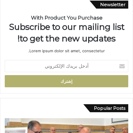
.
Newsletter
.
م
With Product You Purchase
س
Subscribe to our mailing list
ي
ر
to get the new updates!
ة
ن
Lorem ipsum dolor sit amet, consectetur.
ص
ف
أ
ق
د
ر
خ
ن
ل
ف
ب
ي
ر
خ
ي
د
د
Popular Posts
م
ك
ة
ا
ا
ل
ل
إ