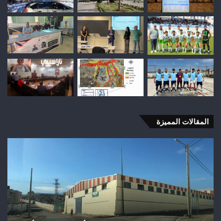
المقالات المميزة
وفاة
شخص
إثر
طعنة
بالسلاح
الأبيض
بوادي
بوزملان