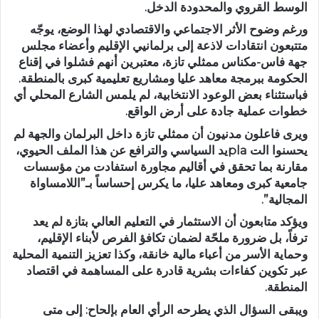
الوسط القروي والمحدودة الدخل.
ورغم وضوح الأثر الاجتماعي والاقتصادي لهذا الوضع، يوجّه
متتبعون انتقادات لاذعة إلى برلمانيي الإقليم وأعضاء مجلس
جهة فاس-مكناس ممثلي تازة، معتبرين أنهم فشلوا في إقناع
الحكومة ببرمجة معاهد عليا ومشاريع تعليمية كبرى بالمنطقة.
فباستثناء بعض الوعود الانتخابية، لم يلمس الشارع المحلي أي
خطوات عملية جادة على أرض الواقع.
ويرى فاعلون مدنيون أن ممثلي تازة داخل البرلمان والجهة لم
يحسنوا الت plaيد السياسي والترافع عن هذا الملف الحيوي،
مقارنة بما تحقق في أقاليم مجاورة استفادت من مؤسسات
جامعية كبرى ومعاهد عليا، ما يكرس إحساساً بـ”اللامساواة
المجالية”.
ويؤكد متابعون أن الاستثمار في التعليم العالي بتازة لم يعد
ترفاً، بل ضرورة ملحّة لضمان تكافؤ الفرص لأبناء الإقليم،
وحماية الأسر من أعباء مالية خانقة، وكذا تعزيز التنمية المحلية
عبر تكوين كفاءات بشرية قادرة على المساهمة في اقتصاد
المنطقة.
ويبقى السؤال الذي يطرحه الرأي العام بإلحاح: إلى متى