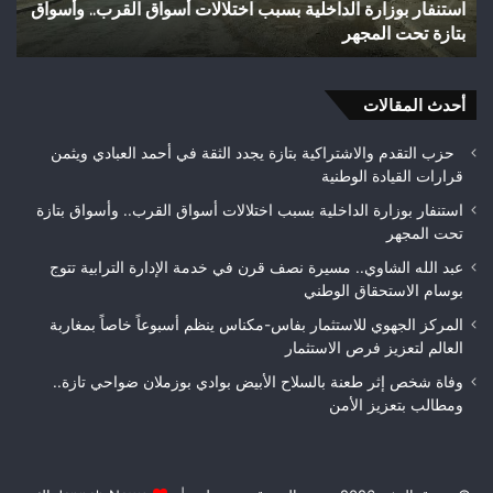
الداخلية بسبب اختلالات أسواق القرب.. وأسواق
وفاة شخص إثر طعنة 
ضواحي
ر
تازة.. ومطالب بتعزيز
تازة..
ومطالب
بتعزيز
أحدث المقالات
الأمن
حزب التقدم والاشتراكية بتازة يجدد الثقة في أحمد العبادي ويثمن
قرارات القيادة الوطنية
استنفار بوزارة الداخلية بسبب اختلالات أسواق القرب.. وأسواق بتازة
تحت المجهر
عبد الله الشاوي.. مسيرة نصف قرن في خدمة الإدارة الترابية تتوج
بوسام الاستحقاق الوطني
المركز الجهوي للاستثمار بفاس-مكناس ينظم أسبوعاً خاصاً بمغاربة
العالم لتعزيز فرص الاستثمار
وفاة شخص إثر طعنة بالسلاح الأبيض بوادي بوزملان ضواحي تازة..
ومطالب بتعزيز الأمن