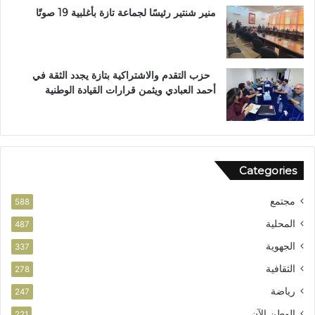
ا
منير شنتير رئيسًا لجماعة تازة بأغلبية 19 صوتًا
ل
ا
س
ت
حزب التقدم والاشتراكية بتازة يجدد الثقة في
ح
أحمد العبادي ويثمن قرارات القيادة الوطنية
ق
ا
ق
ا
ل
Categories
و
ط
مجتمع
ن
588
ي
المحلية
487
الجهوية
337
الثقافية
278
رياضة
247
الوطن الآن
221