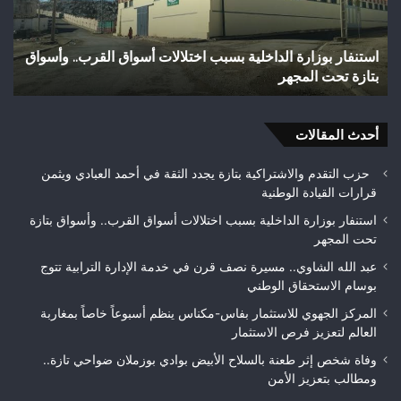
الأبيض
بوادي
بوزملان
لية بسبب اختلالات أسواق القرب.. وأسواق
وفاة شخص إثر طعنة بالس
ضواحي
تازة.. ومطالب بتعزيز الأم
تازة..
ومطالب
بتعزيز
أحدث المقالات
الأمن
حزب التقدم والاشتراكية بتازة يجدد الثقة في أحمد العبادي ويثمن
قرارات القيادة الوطنية
استنفار بوزارة الداخلية بسبب اختلالات أسواق القرب.. وأسواق بتازة
تحت المجهر
عبد الله الشاوي.. مسيرة نصف قرن في خدمة الإدارة الترابية تتوج
بوسام الاستحقاق الوطني
المركز الجهوي للاستثمار بفاس-مكناس ينظم أسبوعاً خاصاً بمغاربة
العالم لتعزيز فرص الاستثمار
وفاة شخص إثر طعنة بالسلاح الأبيض بوادي بوزملان ضواحي تازة..
ومطالب بتعزيز الأمن