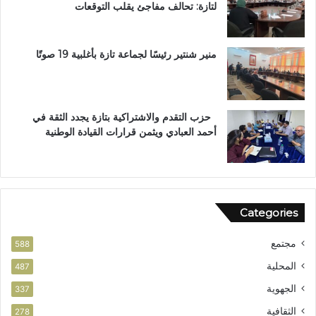
لتازة: تحالف مفاجئ يقلب التوقعات
س
ا
م
ا
منير شنتير رئيسًا لجماعة تازة بأغلبية 19 صوتًا
ل
ا
س
ت
حزب التقدم والاشتراكية بتازة يجدد الثقة في
ح
أحمد العبادي ويثمن قرارات القيادة الوطنية
ق
ا
ق
ا
ل
Categories
و
ط
مجتمع
ن
588
ي
المحلية
487
الجهوية
337
الثقافية
278