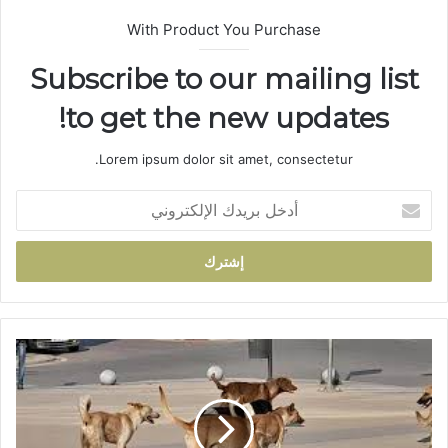
With Product You Purchase
Subscribe to our mailing list
to get the new updates!
Lorem ipsum dolor sit amet, consectetur.
أ
د
خ
ل
ب
ر
ي
د
ه
ك
ج
ا
و
ل
م
إ
ك