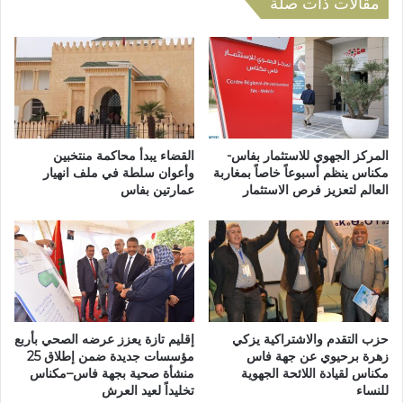
ر
مقالات ذات صلة
ي
ق
د
ا
ا
ل
ل
ر
ن
ي
ق
ا
ا
ض
ش
ي
المركز الجهوي للاستثمار بفاس-
القضاء يبدأ محاكمة منتخبين
ح
ا
مكناس ينظم أسبوعاً خاصاً بمغاربة
وأعوان سلطة في ملف انهيار
و
العالم لتعزيز فرص الاستثمار
عمارتين بفاس
ل
ل
ت
خ
ا
ط
ز
ر
ي
ا
ت
ل
خ
ظ
ت
حزب التقدم والاشتراكية يزكي
إقليم تازة يعزز عرضه الصحي بأربع
ا
ت
زهرة برحيوي عن جهة فاس
مؤسسات جديدة ضمن إطلاق 25
ه
م
مكناس لقيادة اللائحة الجهوية
منشأة صحية بجهة فاس–مكناس
ر
م
للنساء
تخليداً لعيد العرش
ة
و