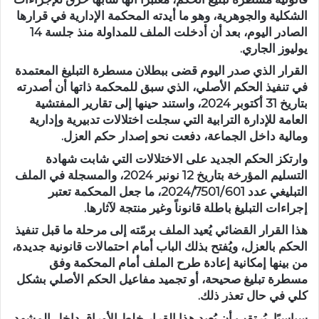
الشكلية والجوهرية، وهو ما أيدته المحكمة الإدارية في قرارها
الصادر اليوم، بعد أن أدخلت الملف للمداولة منذ جلسة 14
يوليوز الجاري.
القرار الذي صدر اليوم قضى ببطلان مسطرة التبليغ المعتمدة
في تنفيذ الحكم الأصلي، الذي سبق للمحكمة ذاتها أن أصدرته
بتاريخ 31 أكتوبر 2024، واستند حينها إلى تقارير المفتشية
العامة للإدارة الترابية التي سجلت اختلالات تدبيرية وإدارية
ومالية داخل الجماعة، دفعت نحو إصدار حكم العزل.
وارتكز الحكم الجديد على الاختلالات التي شابت شهادة
التسليم المؤرخة بتاريخ 12 نونبر 2024، والمسجلة في الملف
التبليغي عدد 2024/7501/601، ما جعل المحكمة تعتبر
إجراءات التبليغ باطلة قانوناً وغير منتجة لآثارها.
هذا القرار القضائي يُعيد الملف برمّته إلى مرحلة ما قبل تنفيذ
الحكم بالعزل، ويُفتح بذلك الباب أمام احتمالات قانونية جديدة،
من بينها إمكانية إعادة طرح الملف أمام المحكمة وفق
مسطرة تبليغ صحيحة، أو تجميد مفاعيل الحكم الأصلي بشكل
كلي في حال تعذر ذلك.
سياسيًا، يُرتقب أن يُعيد هذا القرار خلط الأوراق داخل المشهد