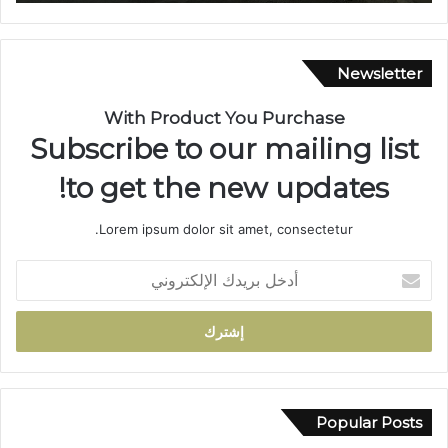
ا
و
ي
.
Newsletter
.
م
With Product You Purchase
س
Subscribe to our mailing list
ي
ر
to get the new updates!
ة
ن
Lorem ipsum dolor sit amet, consectetur.
ص
ف
أ
ق
د
ر
خ
ن
ل
ف
ب
ي
ر
خ
ي
د
د
Popular Posts
م
ك
ة