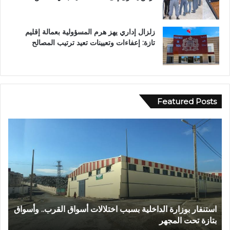
زلزال إداري يهز هرم المسؤولية بعمالة إقليم
تازة: إعفاءات وتعيينات تعيد ترتيب المصالح
Featured Posts
ع
ب
د
ا
ل
ل
ه
ا
بسبب اختلالات أسواق القرب.. وأسواق
عبد الله الشاوي.. مسيرة نصف 
ل
تتوج بوسام الاستحقاق الوطني
ش