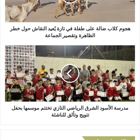
ل
ل
ك
ا
ت
ب
ر
ض
و
ا
هجوم كلاب ضالة على طفلة في تازة يُعيد النقاش حول خطر
ن
ل
الظاهرة وتقصير الجماعة
ي
ة
ع
م
ل
د
ى
ر
ط
س
ف
ة
ل
ا
ة
ل
ف
أ
ي
س
ت
و
مدرسة الأسود الشرق الرياضي التازي تختتم موسمها بحفل
ا
د
تتويج وتألق للناشئة
ز
ا
ة
ل
يُ
ش
ع