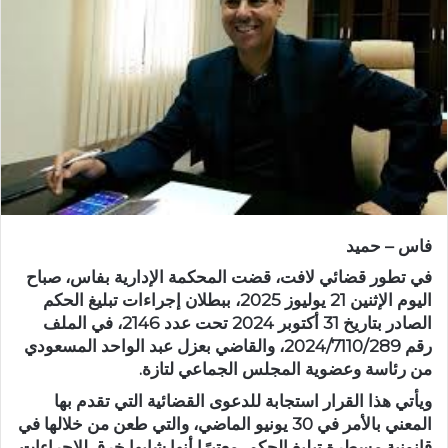
ر
ي
د
ا
إ
ل
ك
ت
ر
و
فاس – حميد
ن
ي
في تطور قضائي لافت، قضت المحكمة الإدارية بفاس، صباح
ا
اليوم الإثنين 21 يوليوز 2025، ببطلان إجراءات تبليغ الحكم
الصادر بتاريخ 31 أكتوبر 2024 تحت عدد 2146، في الملف
رقم 2024/7110/289، والقاضي بعزل عبد الواحد المسعودي
من رئاسة وعضوية المجلس الجماعي لتازة.
ويأتي هذا القرار استجابة للدعوى القضائية التي تقدم بها
المعني بالأمر في 30 يونيو الماضي، والتي طعن من خلالها في
قانونية مسطرة تبليغ الحكم، معتبرًا أنها شابها خرق للإجراءات