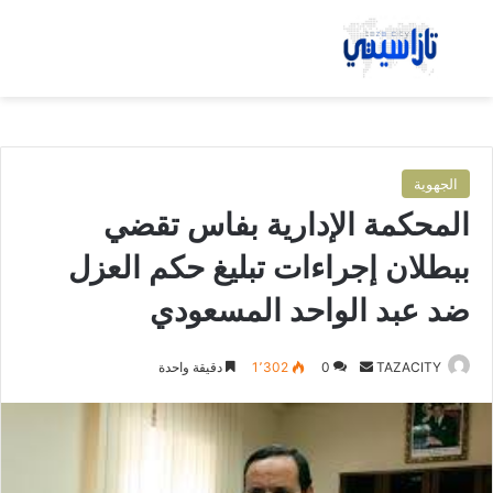
بحث عن
الق
الجهوية
المحكمة الإدارية بفاس تقضي
ببطلان إجراءات تبليغ حكم العزل
ضد عبد الواحد المسعودي
TAZACITY
أ
0
1٬302
دقيقة واحدة
ر
س
ل
ب