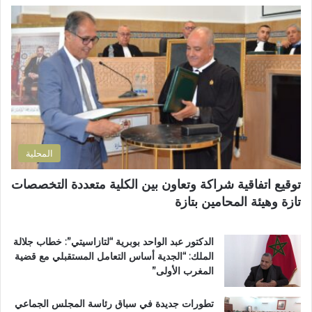
ا
ا
ل
ل
إ
إ
ل
د
ك
ا
ت
ر
ر
ة
و
ا
ن
ل
ي
ت
المحلية
ر
ا
توقيع اتفاقية شراكة وتعاون بين الكلية متعددة التخصصات
ب
تازة وهيئة المحامين بتازة
ي
ة
ت
الدكتور عبد الواحد بوبرية “لتازاسيتي”: خطاب جلالة
ت
الملك: “الجدية أساس التعامل المستقبلي مع قضية
و
المغرب الأولى”
ج
ب
تطورات جديدة في سباق رئاسة المجلس الجماعي
و