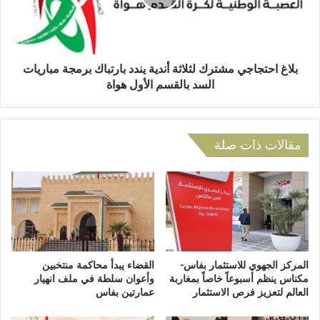
ف
ح
ل
ت
ا
ج
ح
ا
ي
ج
بلاغ احتجاجي مشترك لثلاثة أندية يندد بارتباك برمجة مباريات
أ
ي
السد بالقسم الأول هواة
ص
م
ي
ش
ل
ت
ي
ر
مقالات ذات صلة
ق
ك
ا
ل
و
ث
م
ل
ز
ا
ح
ث
ف
ة
ا
أ
المركز الجهوي للاستثمار بفاس-
القضاء يبدأ محاكمة منتخبين
ل
ن
مكناس ينظم أسبوعاً خاصاً بمغاربة
وأعوان سلطة في ملف انهيار
ح
العالم لتعزيز فرص الاستثمار
عمارتين بفاس
د
د
ي