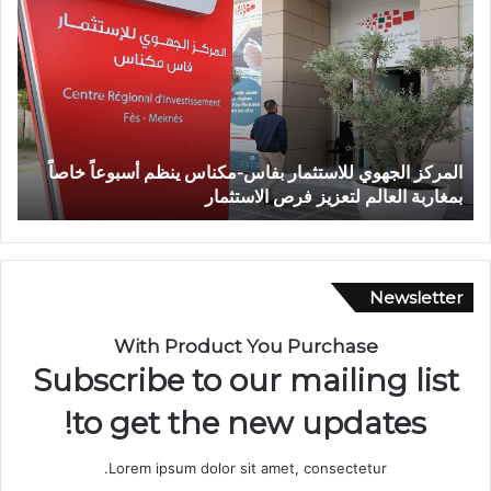
ف
ا
ة
ش
خ
ص
إ
ظم أسبوعاً خاصاً
وفاة شخص إثر طعنة بالسلاح الأبيض بوادي ب
ث
تازة.. ومطالب بتعزيز الأمن
ر
ط
ع
ن
ة
Newsletter
ب
ا
With Product You Purchase
ل
Subscribe to our mailing list
س
ل
to get the new updates!
ا
ح
Lorem ipsum dolor sit amet, consectetur.
ا