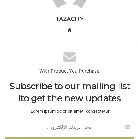
TAZACITY
موق
ع
الوي
ب
With Product You Purchase
Subscribe to our mailing list
to get the new updates!
Lorem ipsum dolor sit amet, consectetur.
أ
د
خ