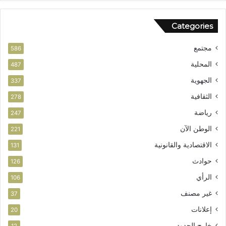
م
ن
Categories
مجتمع
586
المحلية
487
الجهوية
337
الثقافية
278
رياضة
247
الوطن الآن
221
الاقتصادية والقانونية
131
حوادث
126
الرأي
106
غير مصنف
37
إعلانات
20
خارج الحدود
12