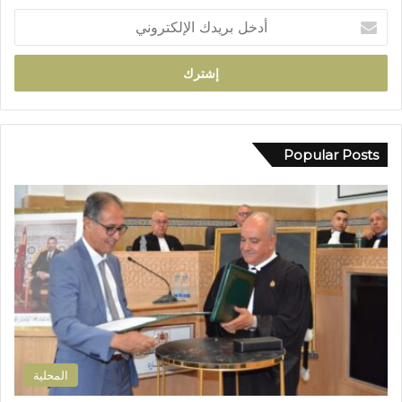
ل
أ
أ
د
ب
خ
ي
ل
ض
ب
ب
ر
و
ي
ا
د
Popular Posts
د
ك
ي
ا
ب
ل
و
إ
ز
ل
م
ك
ل
ت
ا
ر
ن
و
ض
ن
و
ي
ا
المحلية
ح
ي