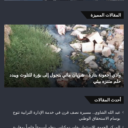
المقالات المميزة
اختلالات
تثير
استياء
الساكنة
بعد
تهيئة
شوارع
وأزقة
حول إلى بؤرة للتلوث ويبدد
اختلالات تثير استياء الساكنة بعد تهيئة 
بمدينة
تازة.. مطالب بمراقبة جودة الأشغال قبل
تازة..
مطالب
بمراقبة
أحدث المقالات
جودة
الأشغال
قبل
عبد الله الشاوي.. مسيرة نصف قرن في خدمة الإدارة الترابية تتوج
التسلم
بوسام الاستحقاق الوطني
النهائي
المركز الجهوي للاستثمار بفاس-مكناس ينظم أسبوعاً خاصاً بمغاربة