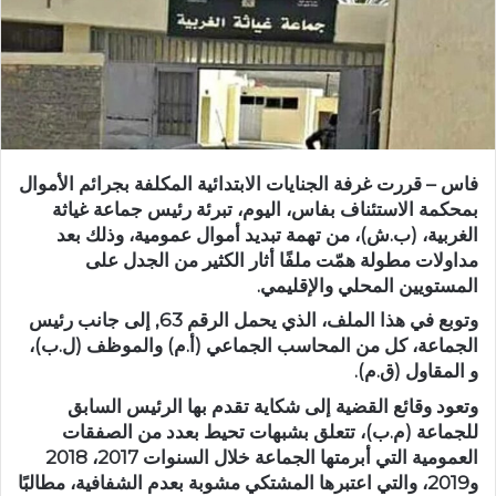
ر
ي
د
ا
إ
ل
ك
فاس – قررت غرفة الجنايات الابتدائية المكلفة بجرائم الأموال
ت
بمحكمة الاستئناف بفاس، اليوم، تبرئة رئيس جماعة غياثة
ر
الغربية، (ب.ش)، من تهمة تبديد أموال عمومية، وذلك بعد
و
مداولات مطولة همّت ملفًا أثار الكثير من الجدل على
ن
المستويين المحلي والإقليمي.
ي
وتوبع في هذا الملف، الذي يحمل الرقم 63, إلى جانب رئيس
ا
الجماعة، كل من المحاسب الجماعي (أ.م) والموظف (ل.ب)،
و المقاول (ق.م).
وتعود وقائع القضية إلى شكاية تقدم بها الرئيس السابق
للجماعة (م.ب)، تتعلق بشبهات تحيط بعدد من الصفقات
العمومية التي أبرمتها الجماعة خلال السنوات 2017، 2018
و2019، والتي اعتبرها المشتكي مشوبة بعدم الشفافية، مطالبًا