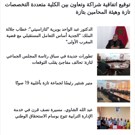
توقيع اتفاقية شراكة وتعاون بين الكلية متعددة التخصصات
ت
تازة وهيئة المحامين بتازة
ا
ز
ة
الدكتور عبد الواحد بوبرية “لتازاسيتي”: خطاب جلالة
.
الملك: “الجدية أساس التعامل المستقبلي مع قضية
.
المغرب الأولى”
و
م
تطورات جديدة في سباق رئاسة المجلس الجماعي
ط
لتازة: تحالف مفاجئ يقلب التوقعات
ا
ل
ب
ب
منير شنتير رئيسًا لجماعة تازة بأغلبية 19 صوتًا
ت
ع
ز
ي
عبد الله الشاوي.. مسيرة نصف قرن في خدمة
ز
الإدارة الترابية تتوج بوسام الاستحقاق الوطني
ا
ل
أ