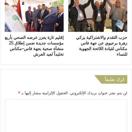
ا
ة
ث
ي
ة
ن
ف
د
ي
د
ق
ب
حزب التقدم والاشتراكية يزكي
إقليم تازة يعزز عرضه الصحي بأربع
ر
ا
زهرة برحيوي عن جهة فاس
مؤسسات جديدة ضمن إطلاق 25
ى
ر
مكناس لقيادة اللائحة الجهوية
منشأة صحية بجهة فاس–مكناس
إ
ت
للنساء
تخليداً لعيد العرش
ق
ب
ل
ا
ي
ك
م
ب
اترك تعليقاً
ت
ر
ا
م
لن يتم نشر عنوان بريدك الإلكتروني.
الحقول الإلزامية مشار إليها بـ
*
ز
ج
ة
ة
ا
م
ل
ب
ا
ت
ر
ع
ي