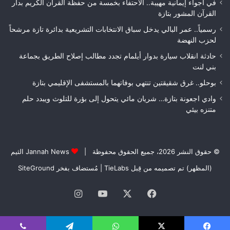
فاس
في أجواء إيمانية مهيبة.. الاحتفاء بخمسة من حفظة القرآن الكريم بدار
مكناس
القرآن المشور بتازة
رسمياً.. عمر البالي يدخل سباق الانتخابات التشريعية بدائرة تازة مرشحاً
لحزب النهضة
حادثة انقلاب سيارة بدوار أيلمام تجدد مطالب إصلاح الطريق بجماعة
بني لنت
بوحلو.. غرق شقيقتين تنتهي بوفاتهما بالمستشفى الإقليمي بتازة
وادي اجعونة بتازة… شريان مائي يتحول إلى بؤرة للتلوث ويبدد حلم
متنزه بيئي
© حقوق النشر 2026، جميع الحقوق محفوظة |
Jannah News الثيم
(المظهر) تم تصميمه من قِبل TieLabs
| مُستضاف بفخر
SiteGround
فيسبوك
‫X
‫YouTube
انستقرام