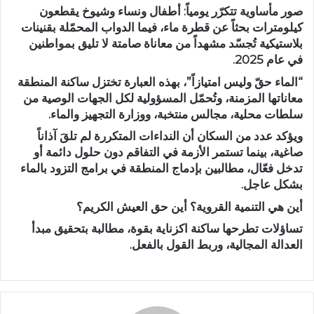
صور مأساوية تتكرّر يومياً: أطفال ونساء وشيوخ يقطعون
كيلومترات بحثاً عن قطرة ماء، فيما الدواب المحمّلة بقنينات
بلاستيكية تُجسّد مشهداً من معاناة صامتة لا تليق بمواطنين
في عام 2025.
“الماء حقّ وليس امتيازاً”، بهذه العبارة تختزل ساكنة المنطقة
معاناتها المزمنة، وتُحمّل المسؤولية لكل الجهات الوصية من
سلطات محلية، مجالس منتخبة، ووزارة التجهيز والماء.
ويؤكد عدد من السكان أن النداءات المتكررة لم تلقَ آذاناً
صاغية، بينما تستمر الأزمة في التفاقم دون حلول دائمة أو
تدخل فعّال، مطالبين بإدماج المنطقة في برامج التزود بالماء
بشكل عاجل.
أين هي التنمية القروية؟ أين حق العيش الكريم؟
تساؤلات تطرحها ساكنة اكزناية بقوة، مطالبة بتحقيق مبدأ
العدالة المجالية، وربط القول بالفعل.