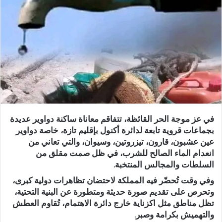
ر
ي
د
ا
إ
ل
ك
ت
ر
و
في عز موجة الحر القائظة، تتفاقم معاناة ساكنة دواوير عديدة
ن
بجماعات قروية تابعة لدائرة أكنول بإقليم تازة، خاصة دواوير
ي
عين عشبون، قارون، تيزروتين، وسيوان، والتي تعاني من
ا
انعدام الماء الصالح للشرب، في ظل صمت مقلق من
السلطات والمجالس المنتخبة.
وفي وقت تُحضّر فيه المملكة لاحتضان تظاهرات دولية كبرى،
وتحرص على تقديم صورة حديثة ومتطورة عن البنية التحتية،
تظل مناطق مثل اكزناية خارج دائرة الاهتمام، تُقاوم العطش
والتهميش بكرامة وصبر.