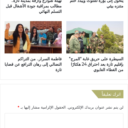
ب
يتحول إلى بؤرة للتلوث ويبدد حلم
تهيئة شوارع وأزقة بمدينة تازة..
و
متنزه بيئي
مطالب بمراقبة جودة الأشغال قبل
ا
التسلم النهائي
ا
ب
ج
ا
ه
ل
ة
ر
إ
ي
ش
ح
ك
ب
ا
ت
السيطرة على حريق غابة “المرج”
فاطمة السرار.. من التراكم
ل
ا
بإقليم تازة بعد احتراق 24 هكتارًا
النضالي إلى رهان الترافع عن قضايا
ي
ز
من الغطاء الغابوي
تازة
ة
ة
ا
إ
ل
ث
إ
ر
اترك تعليقاً
ه
م
م
ر
لن يتم نشر عنوان بريدك الإلكتروني.
الحقول الإلزامية مشار إليها بـ
*
ا
و
ل
ر
ا
و
ش
غ
ل
ا