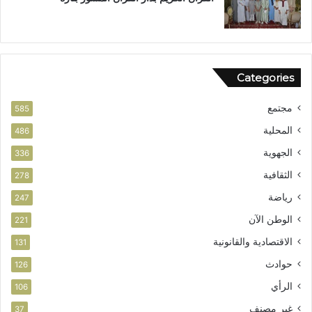
Categories
مجتمع
585
المحلية
486
الجهوية
336
الثقافية
278
رياضة
247
الوطن الآن
221
الاقتصادية والقانونية
131
حوادث
126
الرأي
106
غير مصنف
37