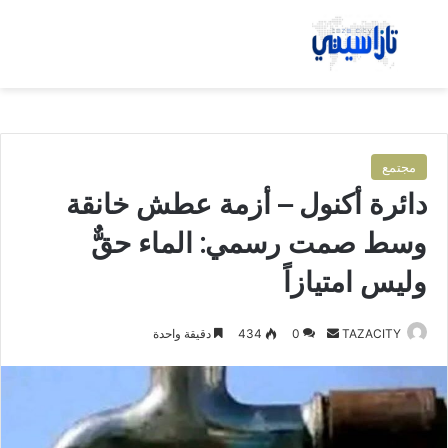
بحث عن
الق
مجتمع
دائرة أكنول – أزمة عطش خانقة
وسط صمت رسمي: الماء حقٌّ
وليس امتيازاً
TAZACITY
أ
0
434
دقيقة واحدة
ر
س
ل
ب