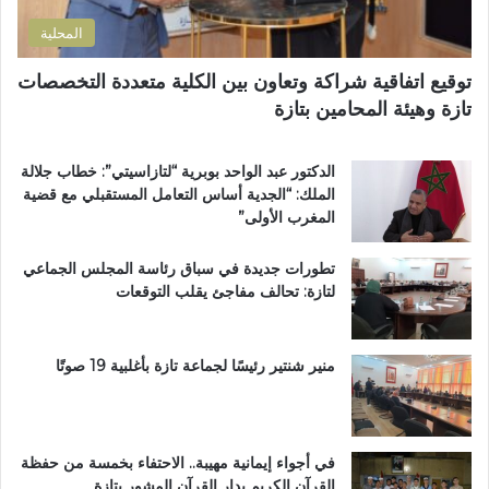
ي
ا
إ
المحلية
ل
ق
ط
ل
توقيع اتفاقية شراكة وتعاون بين الكلية متعددة التخصصات
ر
ي
تازة وهيئة المحامين بتازة
ي
م
ق
ي
ب
ب
الدكتور عبد الواحد بوبرية “لتازاسيتي”: خطاب جلالة
ج
ت
الملك: “الجدية أساس التعامل المستقبلي مع قضية
م
ا
المغرب الأولى”
ا
ز
ع
ة
تطورات جديدة في سباق رئاسة المجلس الجماعي
ة
لتازة: تحالف مفاجئ يقلب التوقعات
ب
ن
ي
ل
منير شنتير رئيسًا لجماعة تازة بأغلبية 19 صوتًا
ن
ت
في أجواء إيمانية مهيبة.. الاحتفاء بخمسة من حفظة
القرآن الكريم بدار القرآن المشور بتازة