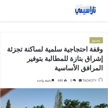
بحث عن
الق
مجتمع
وقفة احتجاجية سلمية لساكنة تجزئة
إشراق بتازة للمطالبة بتوفير
المرافق الأساسية
TAZACITY
أ
0
460
دقيقة واحدة
ر
س
ل
ب