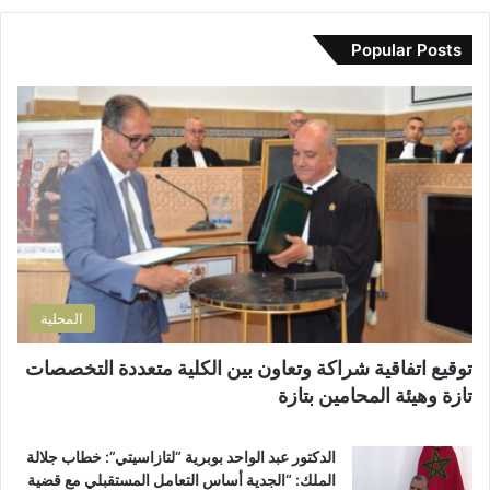
ج
م
ي
د
ا
د
Popular Posts
د
ب
ك
م
ا
ا
ط
ل
ل
ا
م
إ
ل
س
ل
ب
ت
ك
إ
ش
ت
ص
ف
ر
ل
ى
و
ا
ا
ن
ح
ل
ي
ا
إ
المحلية
ل
ق
ط
ل
توقيع اتفاقية شراكة وتعاون بين الكلية متعددة التخصصات
ر
ي
تازة وهيئة المحامين بتازة
ي
م
ق
ي
ب
ب
الدكتور عبد الواحد بوبرية “لتازاسيتي”: خطاب جلالة
ج
ت
الملك: “الجدية أساس التعامل المستقبلي مع قضية
م
ا