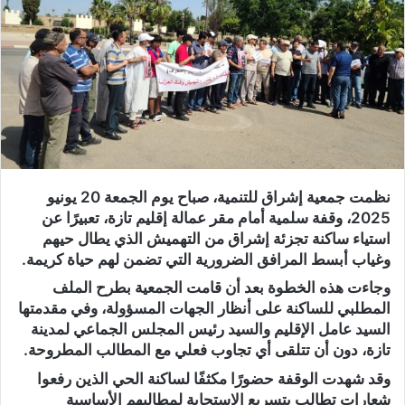
ر
ي
د
ا
إ
ل
ك
ت
ر
نظمت جمعية إشراق للتنمية، صباح يوم الجمعة 20 يونيو
و
2025، وقفة سلمية أمام مقر عمالة إقليم تازة، تعبيرًا عن
ن
استياء ساكنة تجزئة إشراق من التهميش الذي يطال حيهم
ي
وغياب أبسط المرافق الضرورية التي تضمن لهم حياة كريمة.
ا
وجاءت هذه الخطوة بعد أن قامت الجمعية بطرح الملف
المطلبي للساكنة على أنظار الجهات المسؤولة، وفي مقدمتها
السيد عامل الإقليم والسيد رئيس المجلس الجماعي لمدينة
تازة، دون أن تتلقى أي تجاوب فعلي مع المطالب المطروحة.
وقد شهدت الوقفة حضورًا مكثفًا لساكنة الحي الذين رفعوا
شعارات تطالب بتسريع الاستجابة لمطالبهم الأساسية