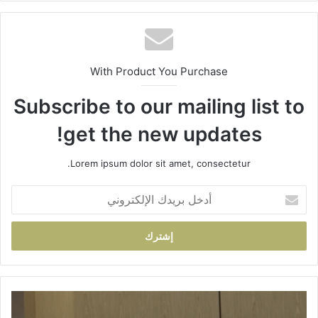
الوي
ب
With Product You Purchase
Subscribe to our mailing list to
get the new updates!
Lorem ipsum dolor sit amet, consectetur.
أ
د
خ
ل
ب
ر
ي
د
ا
ك
ن