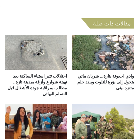
ل
م
س
ي
ا
ز
ل
ب
مقالات ذات صلة
إ
م
د
ج
ا
م
ر
و
ي
ع
ل
ة
ل
م
و
د
وادي اجعونة بتازة… شريان مائي
اختلالات تثير استياء الساكنة بعد
ك
ا
يتحول إلى بؤرة للتلوث ويبدد حلم
تهيئة شوارع وأزقة بمدينة تازة..
ا
متنزه بيئي
مطالب بمراقبة جودة الأشغال قبل
ر
التسلم النهائي
ل
س
ة
ب
ا
ن
ل
ي
م
ك
س
ر
ت
ا