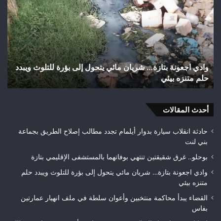
بتازة…
است
شريان
الس
مائي
بعد
يتحول
تهي
إلى
شوا
بؤرة
وأز
وادي اجعونة بتازة… شريان مائي يتحول إلى بؤرة للتلوث ويبدد
ا
للتلوث
بمد
حلم متنزه بيئي
ت
ويبدد
تازة
حلم
مط
متنزه
بمر
بيئي
أحدث المقالات
جود
الأ
قبل
حادثة انقلاب سيارة بدوار أيلمام تجدد مطالب إصلاح الطريق بجماعة
الت
بني لنت
الن
بوحلو.. غرق شقيقتين تنتهي بوفاتهما بالمستشفى الإقليمي بتازة
وادي اجعونة بتازة… شريان مائي يتحول إلى بؤرة للتلوث ويبدد حلم
متنزه بيئي
القضاء يبدأ محاكمة منتخبين وأعوان سلطة في ملف انهيار عمارتين
بفاس