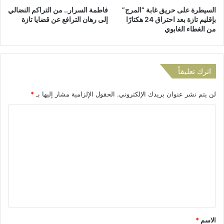
ق
م
السيطرة على حريق غابة “المرج”
فاطمة السرار.. من التراكم النضالي
ل
ة
بإقليم تازة بعد احتراق 24 هكتارًا
إلى رهان الترافع عن قضايا تازة
ة
ت
من الغطاء الغابوي
ل
ح
ت
ت
و
إ
ز
ش
اترك تعليقاً
ي
ر
ع
ا
لن يتم نشر عنوان بريدك الإلكتروني.
الحقول الإلزامية مشار إليها بـ
*
ا
ف
ل
ا
ا
م
ل
ا
ل
أ
ء
س
ت
و
ت
ع
ا
ا
ل
ذ
ل
ك
ة
ي
ه
ل
ر
ي
ق
ب
ل
*
الاسم
*
ا
ى