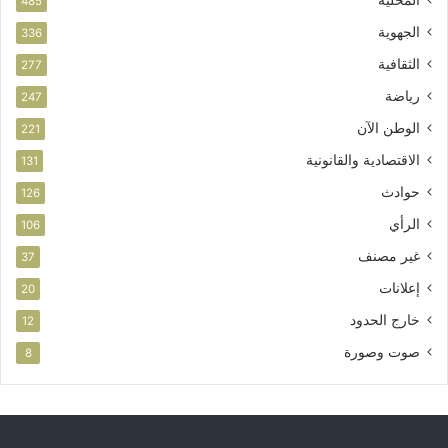
485
الجهوية
336
الثقافية
277
رياضة
247
الوطن الآن
221
الاقتصادية والقانونية
131
حوادث
126
الرأي
106
غير مصنف
37
إعلانات
20
خارج الحدود
12
صوت وصورة
8