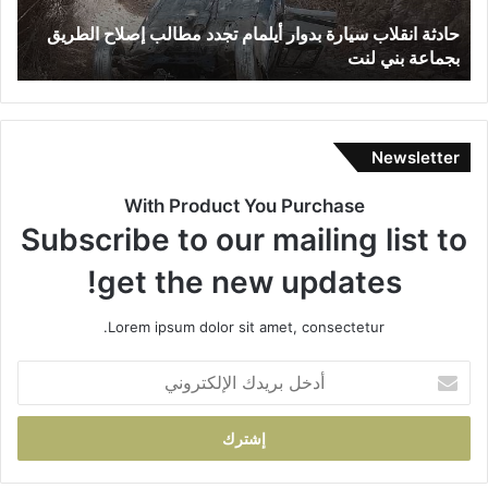
ق
غ
حادثة انقلاب سيارة بدوار أيلمام تجدد مطالب إصلاح الطريق
ب
ل
ر
بجماعة بني لنت
ب
ا
ق
ب
ش
س
ق
ي
ي
ا
ق
Newsletter
ر
ت
ة
ي
With Product You Purchase
ب
ن
Subscribe to our mailing list to
د
ت
و
ن
get the new updates!
ا
ت
ر
ه
Lorem ipsum dolor sit amet, consectetur.
أ
ي
ي
ب
أ
ل
و
د
م
ف
خ
ا
ا
ل
م
ت
ب
ت
ه
ر