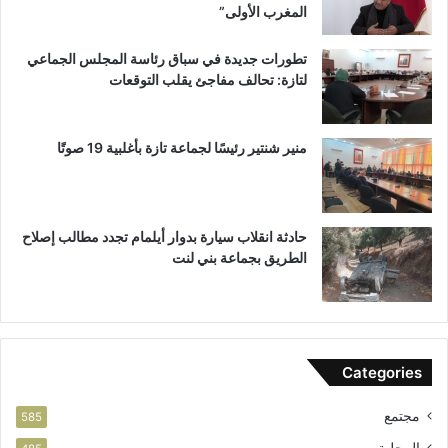
المغرب الأولى”
ا
ز
ع
ة
تطورات جديدة في سباق رئاسة المجلس الجماعي
ة
لتازة: تحالف مفاجئ يقلب التوقعات
ب
ن
ي
ل
منير شنتير رئيسًا لجماعة تازة بأغلبية 19 صوتًا
ن
ت
حادثة انقلاب سيارة بدوار أيلمام تجدد مطالب إصلاح
الطريق بجماعة بني لنت
Categories
مجتمع
585
المحلية