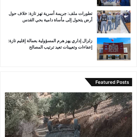
تطورات ملف: جريمة أسرية تهز تازة: خلاف حول
أرض يتحول إلى مأساة دامية بحي القدس
زلزال إداري يهز هرم المسؤولية بعمالة إقليم تازة:
إعفاءات وتعيينات تعيد ترتيب المصالح
Featured Posts
ح
ب
ا
و
د
ح
ث
ل
ة
و
ا
.
ن
.