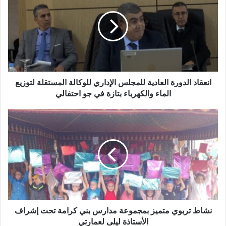
ا
ع
ل
ق
إ
ا
ل
د
ك
ا
ت
ل
ر
د
و
و
انعقاد الدورة العادية للمجلس الإداري للوكالة المستقلة لتوزيع
ن
ر
الماء والكهرباء بتازة في جو احتفالي
ي
ة
ا
ن
ل
ش
ع
ا
ا
ط
د
ت
ي
ر
ة
ب
ل
و
ل
ي
م
م
نشاط تربوي متميز بمجموعة مدارس بني كرامة تحت إشراف
ج
ت
الأستاذة ليلى لعمارتي