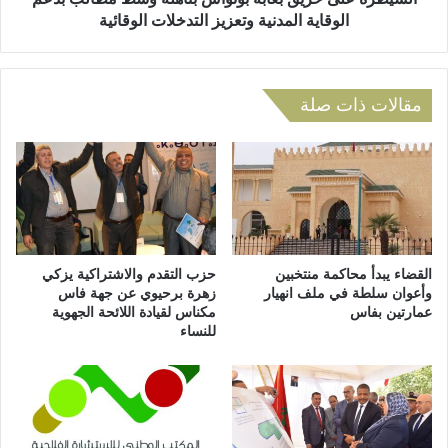
ز
ح
الوقاية المدنية وتعزيز التدخلات الوقائية
ب
ر
ت
ي
ا
ق
ز
ب
مقالات ذات صلة
ة
غ
و
ا
إ
ب
ح
ة
ا
ب
ل
و
ة
ن
9
و
القضاء يبدأ محاكمة منتخبين
حزب التقدم والاشتراكية يزكي
أ
ا
وأعوان سلطة في ملف انهيار
زهرة برحيوي عن جهة فاس
ش
عمارتين بفاس
مكناس لقيادة اللائحة الجهوية
س
للنساء
خ
ب
ا
ت
ص
ا
ف
ه
ي
ل
ح
ة