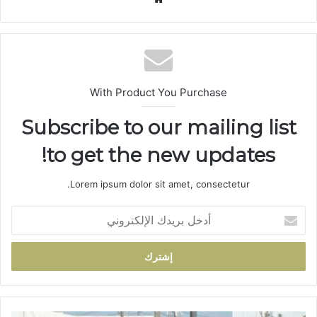
ع
الوي
ب
With Product You Purchase
Subscribe to our mailing list
to get the new updates!
Lorem ipsum dolor sit amet, consectetur.
أ
د
خ
ل
ب
ر
ي