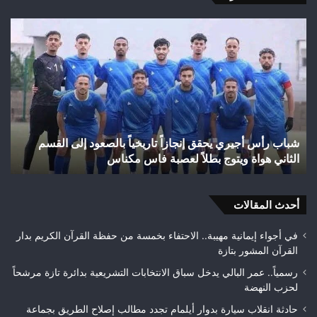
شباب
الس
رأس
عل
أجيري
حر
يحقق
غاب
إنجازاً
“ال
تاريخياً
بإق
بالصعود
تاز
إلى
بعد
شباب رأس أجيري يحقق إنجازاً تاريخياً بالصعود إلى القسم
القسم
احت
الثاني هواة ويتوج بطلاً لعصبة فاس مكناس
ه
الثاني
24
هواة
هكتا
ويتوج
من
بطلاً
أحدث المقالات
الغ
لعصبة
الغ
فاس
في أجواء إيمانية مهيبة.. الاحتفاء بخمسة من حفظة القرآن الكريم بدار
مكناس
القرآن المشور بتازة
رسمياً.. عمر البالي يدخل سباق الانتخابات التشريعية بدائرة تازة مرشحاً
لحزب النهضة
حادثة انقلاب سيارة بدوار أيلمام تجدد مطالب إصلاح الطريق بجماعة