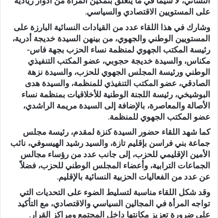
النسائي، لا سيما في ما يتعلق بتمكين المرأة من أدوار ريادية
على المستويين الاقتصادي والسياسي.
وشارك في هذا اللقاء عدد من القيادات النسائية البارزة على
المستويين الوطني والجهوي، من بينهن
السيدة خديجة أدرية
،
رئيسة المكتب الجهوي لمنظمة نساء الحزب بجهة فاس-
مكناس، و
السيدة خديجة حجوبي
، عضو المكتب التنفيذي
الوطني ورئيسة المجلس الجهوي للحزب، و
السيدة نزهة
الصادقي
، عضو المكتب التنفيذي للمنظمة، و
السيدة هدى
البوشيخي
، رئيسة اللجنة الوطنية للأخلاقيات بمنظمة نساء
الأصالة والمعاصرة، بالإضافة إلى
السيدة مريمة الراشدي
،
عضو المكتب الجهوي للمنظمة.
كما شهد اللقاء حضور
السيدة كنزة لمقدم
، رئيسة مجلس
جماعة بني فراسن بإقليم تازة، و
السيد رشيد الهيسوفي
، نائب
الأمين الإقليمي للحزب، إلى جانب عدد من رؤساء مجالس
الجماعات الترابية، وأعضاء المجلس الوطني للحزب، فضلاً
عن عدد من الفعاليات الحزبية النسائية بالإقليم.
وقد شكل اللقاء مناسبة لتسليط الضوء على التحديات التي
تواجه المرأة في المجالين السياسي والاقتصادي، مع التأكيد
على ضرورة تعزيز مكانتها داخل المجتمع ومراكز القرار.