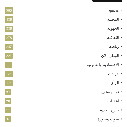
مجتمع
585
المحلية
486
الجهوية
336
الثقافية
278
رياضة
247
الوطن الآن
221
الاقتصادية والقانونية
131
حوادث
126
الرأي
106
غير مصنف
37
إعلانات
20
خارج الحدود
12
صوت وصورة
8