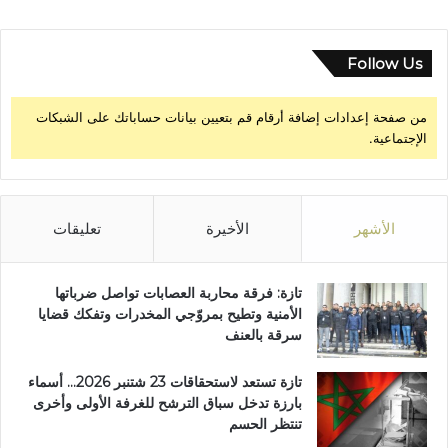
ق
ا
ئ
Follow Us
ي
ة
من صفحة إعدادات إضافة أرقام قم بتعيين بيانات حساباتك على الشبكات
الإجتماعية.
الأشهر
الأخيرة
تعليقات
تازة: فرقة محاربة العصابات تواصل ضرباتها
الأمنية وتطيح بمروّجي المخدرات وتفكك قضايا
سرقة بالعنف
تازة تستعد لاستحقاقات 23 شتنبر 2026… أسماء
بارزة تدخل سباق الترشح للغرفة الأولى وأخرى
تنتظر الحسم