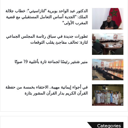
ق
ي
ب
ب
الدكتور عبد الواحد بوبرية “لتازاسيتي”: خطاب جلالة
ج
ت
الملك: “الجدية أساس التعامل المستقبلي مع قضية
م
ا
المغرب الأولى”
ا
ز
ع
ة
تطورات جديدة في سباق رئاسة المجلس الجماعي
ة
لتازة: تحالف مفاجئ يقلب التوقعات
ب
ن
ي
ل
منير شنتير رئيسًا لجماعة تازة بأغلبية 19 صوتًا
ن
ت
في أجواء إيمانية مهيبة.. الاحتفاء بخمسة من حفظة
القرآن الكريم بدار القرآن المشور بتازة
Categories