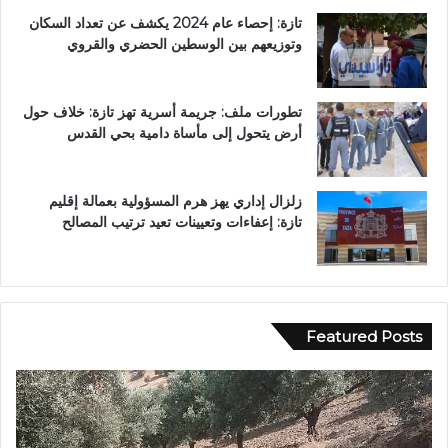
تازة: إحصاء عام 2024 يكشف عن تعداد السكان
وتوزيعهم بين الوسطين الحضري والقروي
تطورات ملف: جريمة أسرية تهز تازة: خلاف حول
أرض يتحول إلى مأساة دامية بحي القدس
زلزال إداري يهز هرم المسؤولية بعمالة إقليم
تازة: إعفاءات وتعيينات تعيد ترتيب المصالح
Featured Posts
ح
ب
ا
و
د
ح
ث
ل