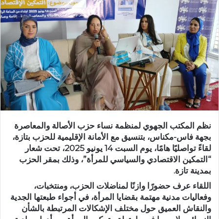
ب
ر
ي
د
ا
إ
ل
ك
ت
ر
نظم المكتب الجهوي لمنظمة نساء حزب الأصالة والمعاصرة
و
بجهة فاس-مكناس، بتنسيق مع الأمانة الإقليمية للحزب بتازة،
ن
لقاءً تواصليًا هامًا، يوم السبت 14 يونيو 2025، تحت شعار
ي
“التمكين الاقتصادي والسياسي للمرأة”
، وذلك بمقر الحزب
ا
بمدينة تازة.
اللقاء عرف حضورًا وازنًا لمناضلات الحزب، ومنتخبات،
وفعاليات مدنية مهتمة بقضايا المرأة، في أجواء طبعتها الجدية
والنقاش العميق حول مختلف الإشكالات المرتبطة بالشأن