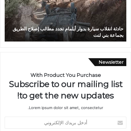
ة
و
ا
.
ن
.
ق
غ
حادثة انقلاب سيارة بدوار أيلمام تجدد مطالب إصلاح الطريق
ب
ل
ر
بجماعة بني لنت
ب
ا
ق
ب
ش
س
ق
ي
ي
ا
ق
Newsletter
ر
ت
ة
ي
With Product You Purchase
ب
ن
Subscribe to our mailing list
د
ت
و
ن
to get the new updates!
ا
ت
ر
ه
Lorem ipsum dolor sit amet, consectetur.
أ
ي
ي
ب
أ
ل
و
د
م
ف