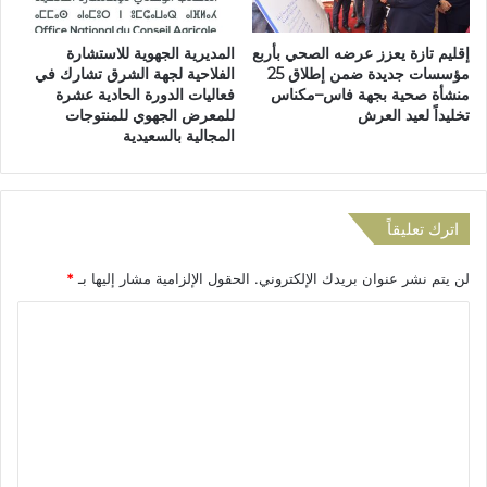
ا
و
ل
س
إقليم تازة يعزز عرضه الصحي بأربع
المديرية الجهوية للاستشارة
ة
ط
مؤسسات جديدة ضمن إطلاق 25
الفلاحية لجهة الشرق تشارك في
إ
م
منشأة صحية بجهة فاس–مكناس
فعاليات الدورة الحادية عشرة
ع
ط
تخليداً لعيد العرش
للمعرض الجهوي للمنتوجات
ت
ا
المجالية بالسعيدية
ق
ل
ا
ب
ل
ب
ع
د
اترك تعليقاً
ل
ع
ى
م
لن يتم نشر عنوان بريدك الإلكتروني.
الحقول الإلزامية مشار إليها بـ
*
أ
ا
ن
ل
ا
ظ
و
ل
ا
ق
ر
ا
ت
ا
ي
ع
ل
ة
ع
ا
ل
د
ل
ي