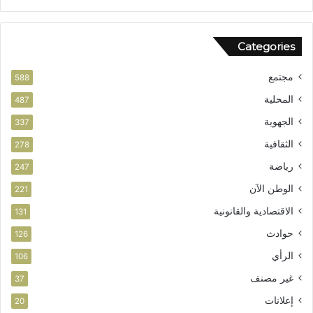
ر
ق
ا
ل
Categories
و
ط
مجتمع
ن
588
ي
المحلية
487
الجهوية
337
الثقافية
278
رياضة
247
الوطن الآن
221
الاقتصادية والقانونية
131
حوادث
126
الرأي
106
غير مصنف
37
إعلانات
20