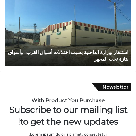
ا
ع
س
ب
ت
د
ن
ا
ف
ل
ا
ل
ر
ه
ب
ا
استنفار بوزارة الداخلية بسبب اختلالات أسواق القرب.. وأسواق
ع
و
ل
بتازة تحت المجهر
ت
ز
ش
ا
ا
ر
و
ة
ي
ا
.
Newsletter
ل
.
د
م
With Product You Purchase
ا
س
Subscribe to our mailing list
خ
ي
ل
ر
to get the new updates!
ي
ة
ة
ن
Lorem ipsum dolor sit amet, consectetur.
ب
ص