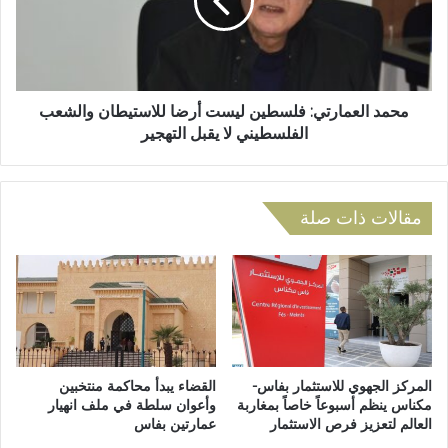
م
ا
م
ل
ك
ع
ت
م
ب
ا
م
ر
محمد العمارتي: فلسطين ليست أرضا للاستيطان والشعب
ح
ت
الفلسطيني لا يقبل التهجير
ا
ي
مٍ
:
و
ف
س
ل
مقالات ذات صلة
ط
س
ت
ط
ا
ي
ز
ن
ة
ل
ف
ي
ي
س
و
ت
المركز الجهوي للاستثمار بفاس-
القضاء يبدأ محاكمة منتخبين
ق
أ
مكناس ينظم أسبوعاً خاصاً بمغاربة
وأعوان سلطة في ملف انهيار
العالم لتعزيز فرص الاستثمار
عمارتين بفاس
ت
ر
ق
ض