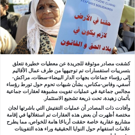
ب
ر
ي
د
ا
إ
ل
ك
كشفت مصادر موثوقة للجريدة عن معطيات خطيرة تتعلق
ت
بتسريبات استفسارات تم توجيهها من طرف عمال الأقاليم
ر
إلى رؤساء جماعات بجهات الدار البيضاء-سطات، مراكش-
و
آسفي، وفاس-مكناس، بشأن شبهات تحوم حول تورط رؤساء
ن
مجالس جماعية في عمليات تفويت مشبوهة لعقارات جماعية
ي
بأثمان زهيدة، تحت ذريعة تشجيع الاستثمار.
ا
وأفادت ذات المصادر أن عمليات التفتيش التي باشرتها لجان
مختصة أظهرت أن بعض هذه العقارات تم استغلالها في إقامة
مشاريع عقارية خاصة حققت أرباحًا هامة للخواص، مما يطرح
علامات استفهام حول النوايا الحقيقية وراء هذه التفويتات