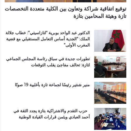
.
ا
توقيع اتفاقية شراكة وتعاون بين الكلية متعددة التخصصات
.
ب
تازة وهيئة المحامين بتازة
و
ي
أ
ة
س
ت
الدكتور عبد الواحد بوبرية “لتازاسيتي”: خطاب جلالة
و
ت
الملك: “الجدية أساس التعامل المستقبلي مع قضية
ا
و
المغرب الأولى”
ق
ج
ب
ب
تطورات جديدة في سباق رئاسة المجلس الجماعي
ت
و
لتازة: تحالف مفاجئ يقلب التوقعات
ا
س
ز
ا
ة
م
ت
ا
منير شنتير رئيسًا لجماعة تازة بأغلبية 19 صوتًا
ح
ل
ت
ا
ا
س
ل
ت
حزب التقدم والاشتراكية بتازة يجدد الثقة في
م
ح
أحمد العبادي ويثمن قرارات القيادة الوطنية
ج
ق
ه
ا