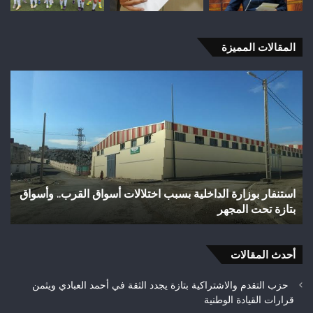
المقالات المميزة
استنفار
وفا
بوزارة
شخ
الداخلية
إثر
بسبب
طعن
اختلالات
بال
أسواق
الأ
القرب..
بوا
وأسواق
بوز
استنفار بوزارة الداخلية بسبب اختلالات أسواق القرب.. وأسواق
و
بتازة
ضو
بتازة تحت المجهر
ت
تحت
تازة
المجهر
وم
بتع
أحدث المقالات
الأ
حزب التقدم والاشتراكية بتازة يجدد الثقة في أحمد العبادي ويثمن
قرارات القيادة الوطنية