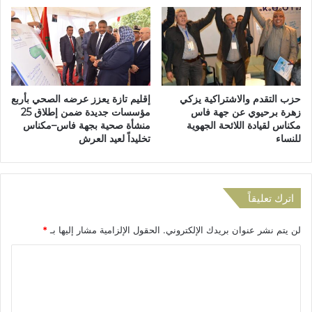
ي
ا
ا
ل
س
ل
ي
ا
س
ت
حزب التقدم والاشتراكية يزكي
إقليم تازة يعزز عرضه الصحي بأربع
ي
زهرة برحيوي عن جهة فاس
مؤسسات جديدة ضمن إطلاق 25
ط
مكناس لقيادة اللائحة الجهوية
منشأة صحية بجهة فاس–مكناس
ا
للنساء
تخليداً لعيد العرش
ن
و
ا
ل
اترك تعليقاً
ش
ع
لن يتم نشر عنوان بريدك الإلكتروني.
الحقول الإلزامية مشار إليها بـ
*
ب
ا
ا
ل
ل
ف
ل
ت
س