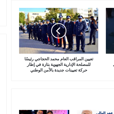
ل
ت
و
ع
ط
ي
ن
ي
ي
ن
ا
ل
م
ر
ا
تعيين المراقب العام محمد الحجاجي رئيسًا
ق
للمصلحة الإدارية الجهوية بتازة في إطار
ب
حركة تعيينات جديدة بالأمن الوطني
ا
ل
ع
ا
م
م
ح
م