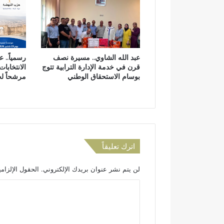
ل
ع
م
و
م
عبد الله الشاوي.. مسيرة نصف
رسمياً.. 
ي
قرن في خدمة الإدارة الترابية تتوج
الانتخابات
ة
بوسام الاستحقاق الوطني
مرشحاً ل
ع
ل
ى
ا
ل
ط
ر
اترك تعليقاً
ي
ق
لن يتم نشر عنوان بريدك الإلكتروني.
الحقول الإلزامي
ا
ل
ا
م
ل
د
ا
ت