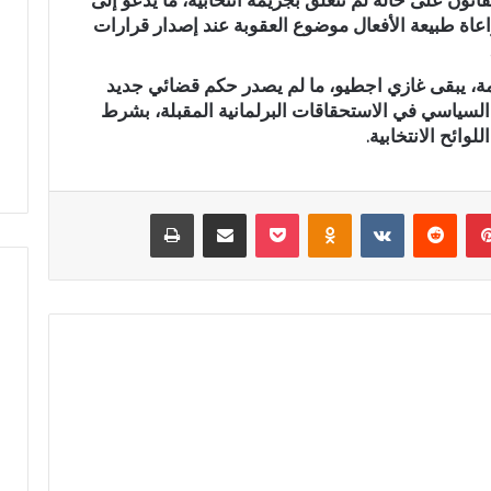
نون على حالة لم تتعلق بجريمة انتخابية، ما يدعو إلى
ق
اعاة طبيعة الأفعال موضوع العقوبة عند إصدار قرارات
ر
ن
مة، يبقى غازي اجطيو، ما لم يصدر حكم قضائي جديد
ف
ي
 السياسي في الاستحقاقات البرلمانية المقبلة، بشرط
خ
وائح الانتخابية.
د
م
ة
بينتيريست
‏Reddit
‏VKontakte
Odnoklassniki
‫Pocket
مشاركة عبر البريد
طباعة
ا
ل
إ
د
ا
ر
ة
ا
ل
ت
ر
ا