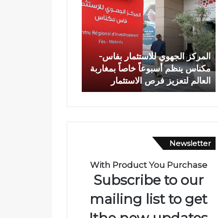
م
ا
ر
ة
ك
ش
ز
خ
ا
ص
المركز الجهوي للاستثمار بفاس-
وفاة شخص إثر طعنة ب
ل
إ
مكناس ينظم أسبوعاً خاصاً بمغاربة
الأبيض بوادي بوزملان 
ج
ث
العالم لتعزيز فرص الاستثمار
ومطالب بتعزيز الأمن
ه
ر
و
ط
ي
ع
ل
ن
ل
ة
ا
ب
Newsletter
س
ا
ت
ل
ث
س
With Product You Purchase
م
ل
Subscribe to our
ا
ا
ر
ح
mailing list to get
ب
ا
the new updates!
ف
ل