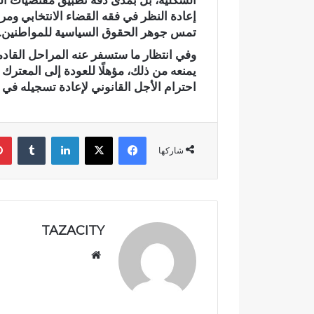
الشكلية، بل بمدى دقة تطبيق مقتضيات القا
ق
إعادة النظر في فقه القضاء الانتخابي ومر
ا
تمس جوهر الحقوق السياسية للمواطنين.
ل
وفي انتظار ما ستسفر عنه المراحل القاد
ا
ن
يمنعه من ذلك، مؤهلًا للعودة إلى المعترك
ت
احترام الأجل القانوني لإعادة تسجيله في الل
خ
ا
ب
فيسبوك
‫X
لينكدإن
‏Tumblr
ا
شاركها
ت
ا
ل
ت
ش
TAZACITY
ر
ي
موق
ع
ع
ي
الوي
ة
ب
ب