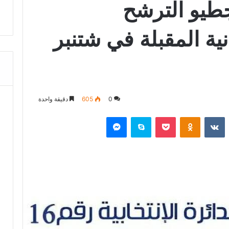
طيو الترشح
نية المقبلة في شتنبر
0
605
دقيقة واحدة
‏Reddit
‏VKontakte
Odnoklassniki
‫Pocket
سكايب
ماسنجر