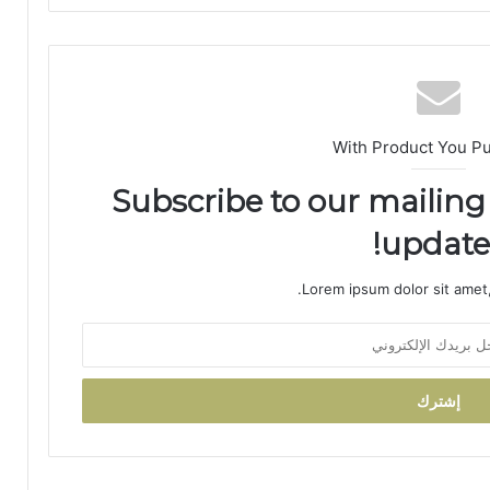
ب
ي
ة
ت
ت
و
ج
With Product You P
ب
و
Subscribe to our mailing 
س
updates
ا
م
ا
Lorem ipsum dolor sit amet,
ل
ا
س
ت
ح
ق
ا
ق
ا