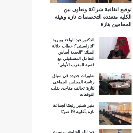
اً
ت
ي
ب
ا
توقيع اتفاقية شراكة وتعاون بين
م
ز
الكلية متعددة التخصصات تازة وهيئة
غ
ة
المحامين بتازة
ا
.
ر
.
الدكتور عبد الواحد بوبرية
ب
و
“لتازاسيتي”: خطاب جلالة
ة
م
الملك: “الجدية أساس
ا
ط
التعامل المستقبلي مع
ل
ا
قضية المغرب الأولى”
ع
ل
ا
ب
تطورات جديدة في سباق
ل
ب
رئاسة المجلس الجماعي
م
ت
لتازة: تحالف مفاجئ يقلب
ل
ع
التوقعات
ت
ز
ع
ي
منير شنتير رئيسًا لجماعة
ز
ز
تازة بأغلبية 19 صوتًا
ي
ا
ز
ل
ف
أ
عبد الله الشاوي.. مسيرة
ر
م