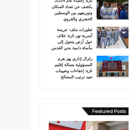
تازة: إحصاء عام 2024
يكشف عن تعداد السكان
وتوزيعهم بين الوسطين
الحضري والقروي
تطورات ملف: جريمة
أسرية تهز تازة: خلاف
حول أرض يتحول إلى
مأساة دامية بحي القدس
زلزال إداري يهز هرم
المسؤولية بعمالة إقليم
تازة: إعفاءات وتعيينات
تعيد ترتيب المصالح
Featured Posts
ا
و
ل
ف