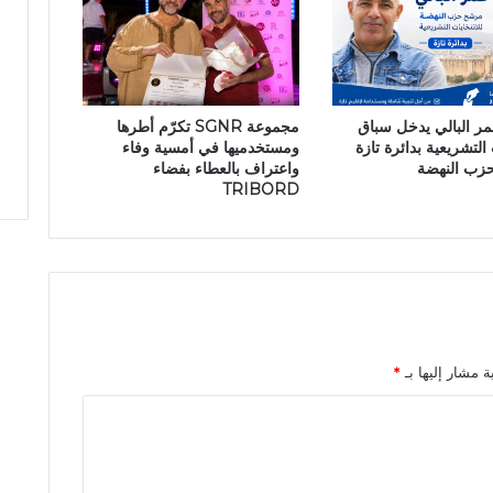
د
ا
ل
ح
ج
عمر البالي يدخل سباق
مجموعة SGNR تكرّم أطرها
ا
 التشريعية بدائرة تازة
ومستخدميها في أمسية وفاء
ج
حزب النهضة
واعتراف بالعطاء بفضاء
ي
TRIBORD
ر
ئ
ي
سً
ا
ل
ل
م
ة مشار إليها بـ
*
ص
ل
ح
ة
ا