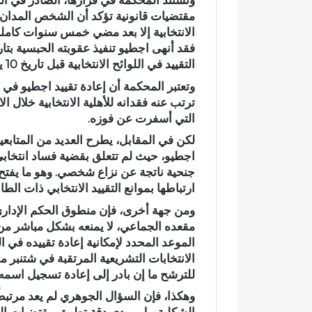
م
مقتضيات قانونية تؤكد أن الشخص المدان بع
ي
الانتخابية إلا بعد مضي خمس سنوات كاملة 
اً
.
التقييد في اللوائح الانتخابية قبل تاريخ 10 يوليوز 2026.
.
رسمياً.. عمر
وتعتبر المحكمة أن إعادة تقييد اجطيو في الل
ع
الانتخابات ال
ترتب عنه فقدانه للأهلية الانتخابية خلال ال
م
مرشحاً لحزب
التي أسفرت عن فوزه.
ر
ا
لكن في المقابل، يطرح العديد من المتابعي
ل
اجطيو، حيث لم تتعلق بقضية فساد انتخابي 
ب
جنحية ناتجة عن نزاع شخصي. وهو ما يفتح 
ا
ارتباطها بموانع التقييد الانتخابي ذات الطا
ل
ي
ومن جهة أخرى، فإن منطوق الحكم الإداري
ي
مقعده الجماعي، لا يمنعه بشكل مباشر من ا
د
خ
الانتخابات التشريعية المرتقبة في شتنبر من 
ل
للترشح ما إن بادر إلى إعادة تسجيل اسمه 
س
ب
وهكذا، فإن السؤال الجوهري لم يعد مرتبطً
ا