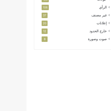
الرأي
106
غير مصنف
37
إعلانات
20
خارج الحدود
12
صوت وصورة
8