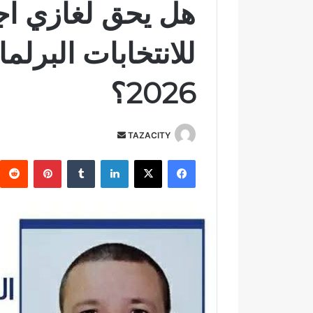
هل يحق لغازي اج
للانتخابات البرلما
2026؟
TAZACITY
أ
ر
فيسبوك
‫X
لينكدإن
‏Tumblr
بينتيريست
س
ل
ب
ر
ي
د
ا
إ
ل