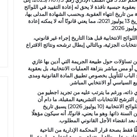
وتستند المحكمة في قرارها، الصادر في الحكم عدد 5 في الملف الإداري رقم: 2025/7107/5، إلى
د
قوبة حبسية نافذة لا يحق له إعادة التقييد في اللوائح
ا
من تاريخ انتهاء العقوبة. وبحسب الشهادة المدلى بها،
ل
فقد أنهى اجطيو تنفيذ عقوبته الحبسية بتاريخ 13 يوليوز 2021، مما يعني قانونًا أنه لا يمكنه إعادة
ل
ه
 البالي يدخل سباق
عبد الله الشاوي.. مسيرة نصف
وائح الانتخابية قبل هذا التاريخ إجراء غير قانوني،
ا
تشريعية بدائرة تازة
قرن في خدمة الإدارة الترابية تتوج
انتخابات الجزئية، وبالتالي إبطال ترشحه ونتائج الاقتراع
ل
 النهضة
بوسام الاستحقاق الوطني
ش
ا
ن تساؤلات حول طبيعة الجريمة التي أدين بها غازي
و
أو مس مباشر بنزاهة العمليات الانتخابية، بل بعقوبة
ي
الباب للتأويل بخصوص تطبيق المادة القانونية ومدى
.
بع السياسي أو الانتخابي المباشر.
.
م
 ذاته، ورغم ما يترتب عليه من تجريد اجطيو من
س
لترشح للانتخابات التشريعية المقبلة، ما دام أن
ي
الموعد المحدد لإمكانية إعادة تقييده في اللوائح الانتخابية (10 يوليوز 2026) يسبق تاريخ
ر
السنة ذاتها. وهو ما يعني، قانونًا، أنه سيكون مؤهلًا
ة
بعد انقضاء الأجل القانوني المطلوب.
ن
ص
ا فقط بصحة قرار المحكمة الإدارية من الناحية
ف