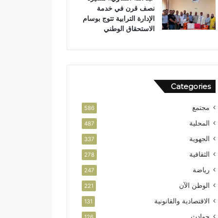
نصف قرن في خدمة
ص
ن
الإدارة الترابية تتوج بوسام
ا
الاستحقاق الوطني
ل
ا
س
ت
ث
م
Categories
ا
ر
مجتمع
586
المحلية
487
الجهوية
337
الثقافية
278
رياضة
247
الوطن الآن
221
الاقتصادية والقانونية
131
حوادث
126