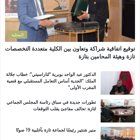
ت
ص
ف
ر
ل
ى
و
ا
ا
ن
ح
ل
ي
ا
إ
المحلية
ل
ق
ط
ل
توقيع اتفاقية شراكة وتعاون بين الكلية متعددة التخصصات
ر
ي
تازة وهيئة المحامين بتازة
ي
م
ق
ي
ب
ب
الدكتور عبد الواحد بوبرية “لتازاسيتي”: خطاب جلالة
ج
ت
الملك: “الجدية أساس التعامل المستقبلي مع قضية
م
ا
المغرب الأولى”
ا
ز
ع
ة
تطورات جديدة في سباق رئاسة المجلس الجماعي
ة
لتازة: تحالف مفاجئ يقلب التوقعات
ب
ن
ي
ل
منير شنتير رئيسًا لجماعة تازة بأغلبية 19 صوتًا
ن