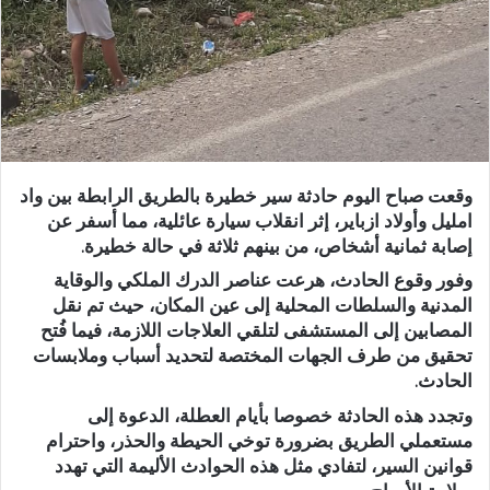
د
ا
إ
ل
ك
ت
ر
وقعت صباح اليوم حادثة سير خطيرة بالطريق الرابطة بين واد
و
امليل وأولاد ازباير، إثر انقلاب سيارة عائلية، مما أسفر عن
ن
إصابة ثمانية أشخاص، من بينهم ثلاثة في حالة خطيرة.
ي
وفور وقوع الحادث، هرعت عناصر الدرك الملكي والوقاية
ا
المدنية والسلطات المحلية إلى عين المكان، حيث تم نقل
المصابين إلى المستشفى لتلقي العلاجات اللازمة، فيما فُتح
تحقيق من طرف الجهات المختصة لتحديد أسباب وملابسات
الحادث.
وتجدد هذه الحادثة خصوصا بأيام العطلة، الدعوة إلى
مستعملي الطريق بضرورة توخي الحيطة والحذر، واحترام
قوانين السير، لتفادي مثل هذه الحوادث الأليمة التي تهدد