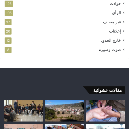
حوادث
126
الرأي
106
غير مصنف
37
إعلانات
20
خارج الحدود
12
صوت وصورة
8
مقالات عشوائية