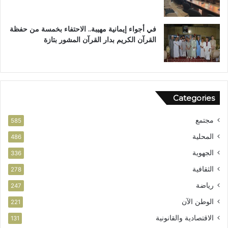
ت
في أجواء إيمانية مهيبة.. الاحتفاء بخمسة من حفظة
القرآن الكريم بدار القرآن المشور بتازة
Categories
مجتمع
585
المحلية
486
الجهوية
336
الثقافية
278
رياضة
247
الوطن الآن
221
الاقتصادية والقانونية
131