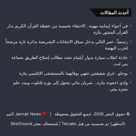
ويتوج
من
بطلاً
أحدث المقالات
الغ
لعصبة
الغ
فاس
في أجواء إيمانية مهيبة.. الاحتفاء بخمسة من حفظة القرآن الكريم بدار
مكناس
القرآن المشور بتازة
رسمياً.. عمر البالي يدخل سباق الانتخابات التشريعية بدائرة تازة مرشحاً
لحزب النهضة
حادثة انقلاب سيارة بدوار أيلمام تجدد مطالب إصلاح الطريق بجماعة
بني لنت
بوحلو.. غرق شقيقتين تنتهي بوفاتهما بالمستشفى الإقليمي بتازة
وادي اجعونة بتازة… شريان مائي يتحول إلى بؤرة للتلوث ويبدد حلم
متنزه بيئي
© حقوق النشر 2026، جميع الحقوق محفوظة |
Jannah News الثيم
(المظهر) تم تصميمه من قِبل TieLabs
| مُستضاف بفخر
SiteGround