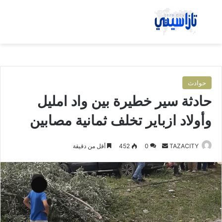
بحث عن
الق
حوادث
حادثة سير خطيرة بين واد امليل
وأولاد ازباير تخلف ثمانية مصابين
TAZACITY
أ
0
452
أقل من دقيقة
ر
س
ل
ب
ر
ي