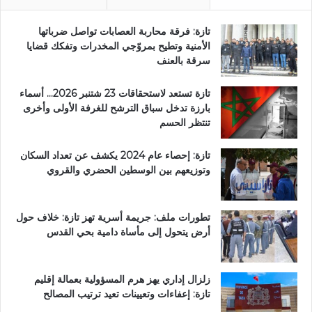
تازة: فرقة محاربة العصابات تواصل ضرباتها
الأمنية وتطيح بمروّجي المخدرات وتفكك قضايا
سرقة بالعنف
تازة تستعد لاستحقاقات 23 شتنبر 2026… أسماء
بارزة تدخل سباق الترشح للغرفة الأولى وأخرى
تنتظر الحسم
تازة: إحصاء عام 2024 يكشف عن تعداد السكان
وتوزيعهم بين الوسطين الحضري والقروي
تطورات ملف: جريمة أسرية تهز تازة: خلاف حول
أرض يتحول إلى مأساة دامية بحي القدس
زلزال إداري يهز هرم المسؤولية بعمالة إقليم
تازة: إعفاءات وتعيينات تعيد ترتيب المصالح