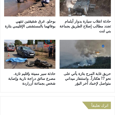
ت
ش
ف
ه
ا
ا
ق
م
حادثة انقلاب سيارة بدوار أيلمام
بوحلو.. غرق شقيقتين تنتهي
ي
ج
تجدد مطالب إصلاح الطريق بجماعة
بوفاتهما بالمستشفى الإقليمي بتازة
ة
بني لنت
ل
ا
س
ل
ج
ش
م
ر
ا
ا
ع
ك
ة
ة
ت
حريق غابة المرج بتازة يأتي على
حادثة سير مميتة بإقليم تازة..
ا
ا
نحو 17 هكتاراً.. واستنفار ميداني
مصرع سائق دراجة نارية وإصابة
ل
ز
متواصل لإخماد آخر البؤر
شخص بجماعة أزراردة
خ
ة
ا
ب
ص
د
ة
و
اترك تعليقاً
ب
ر
ت
ة