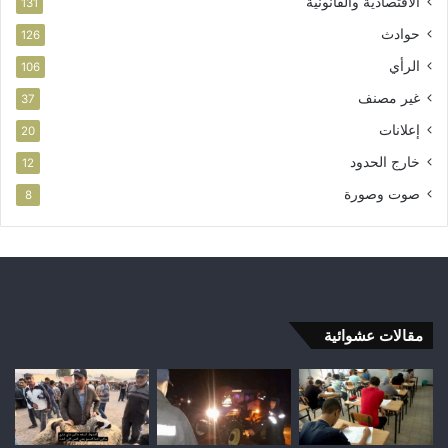
الاقتصادية والقانونية
131
حوادث
126
الرأي
106
غير مصنف
37
إعلانات
20
خارج الحدود
12
صوت وصورة
8
مقالات عشوائية