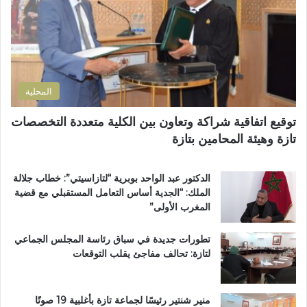
ك
ل
ح
ت
ا
ف
ر
ن
ظ
و
ض
ة
ن
و
ا
ي
ا
ل
المحلية
ح
ق
ي
ر
توقيع اتفاقية شراكة وتعاون بين الكلية متعددة التخصصات
ت
آ
تازة وهيئة المحامين بتازة
ا
ن
ز
ا
ة
ل
الدكتور عبد الواحد بوبرية “لتازاسيتي”: خطاب جلالة
.
ك
الملك: “الجدية أساس التعامل المستقبلي مع قضية
.
ر
المغرب الأولى”
و
ي
م
م
تطورات جديدة في سباق رئاسة المجلس الجماعي
ط
ب
لتازة: تحالف مفاجئ يقلب التوقعات
ا
د
ل
ا
ب
ر
ب
ا
منير شنتير رئيسًا لجماعة تازة بأغلبية 19 صوتًا