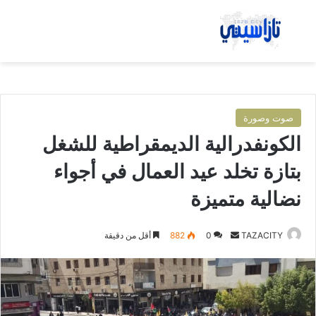
بحث عن
الق
صوت وصورة
الكونفدرالية الديمقراطية للشغل
بتازة تخلد عيد العمال في أجواء
نضالية متميزة
TAZACITY
أ
0
882
أقل من دقيقة
ر
س
ل
ب