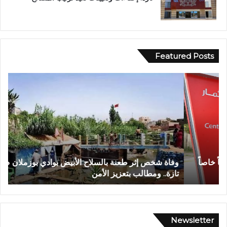
Featured Posts
و
ف
ف
ي
ا
أ
ة
ج
ش
و
خ
ا
ص
ء
إ
إ
وفاة شخص إثر طعنة بالسلاح الأبيض بوادي بوزملان ضواحي
ف
ث
ي
تازة.. ومطالب بتعزيز الأمن
ا
ر
م
ط
ا
ع
ن
ن
ي
ة
ة
Newsletter