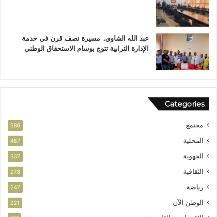
ت
ل
ع
ق
ز
ر
ي
آ
عبد الله الشاوي.. مسيرة نصف قرن في خدمة
ز
ن
الإدارة الترابية تتوج بوسام الاستحقاق الوطني
ا
ا
ل
ل
أ
م
م
ش
ن
و
Categories
ر
ب
مجتمع
ت
586
ا
المحلية
487
ز
الجهوية
ة
337
الثقافية
278
رياضة
247
الوطن الآن
221