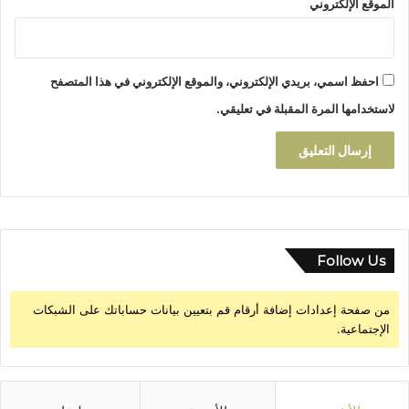
ة
الموقع الإلكتروني
ا
ل
م
ج
احفظ اسمي، بريدي الإلكتروني، والموقع الإلكتروني في هذا المتصفح
ت
لاستخدامها المرة المقبلة في تعليقي.
م
ع
ي
ة
ف
ي
ا
ل
Follow Us
ق
ر
من صفحة إعدادات إضافة أرقام قم بتعيين بيانات حساباتك على الشبكات
ا
الإجتماعية.
ر
ا
ل
ص
ح