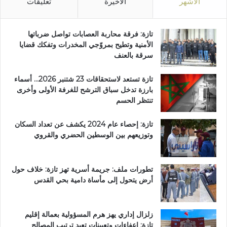
الأشهر
الأخيرة
تعليقات
ي
تازة: فرقة محاربة العصابات تواصل ضرباتها
الأمنية وتطيح بمروّجي المخدرات وتفكك قضايا
سرقة بالعنف
تازة تستعد لاستحقاقات 23 شتنبر 2026… أسماء
بارزة تدخل سباق الترشح للغرفة الأولى وأخرى
تنتظر الحسم
تازة: إحصاء عام 2024 يكشف عن تعداد السكان
وتوزيعهم بين الوسطين الحضري والقروي
تطورات ملف: جريمة أسرية تهز تازة: خلاف حول
أرض يتحول إلى مأساة دامية بحي القدس
زلزال إداري يهز هرم المسؤولية بعمالة إقليم
تازة: إعفاءات وتعيينات تعيد ترتيب المصالح