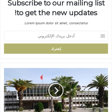
Subscribe to our mailing list
to get the new updates!
Lorem ipsum dolor sit amet, consectetur.
أ
د
خ
ل
ب
ر
ي
د
أ
ك
ي
ا
ن
ل
ت
إ
ب
ل
خ
ك
ر
ت
ت
ر