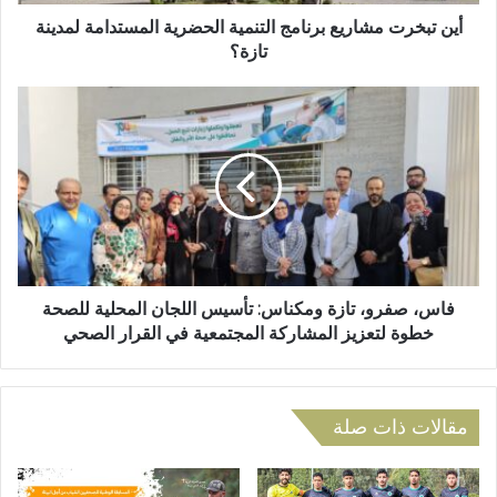
م
و
ش
أين تبخرت مشاريع برنامج التنمية الحضرية المستدامة لمدينة
ن
ا
تازة؟
ي
ر
ي
ف
ع
ا
ب
س
ر
،
ن
ص
ا
ف
م
ر
ج
و
ا
،
ل
ت
فاس، صفرو، تازة ومكناس: تأسيس اللجان المحلية للصحة
ت
ا
خطوة لتعزيز المشاركة المجتمعية في القرار الصحي
ن
ز
م
ة
ي
و
ة
م
مقالات ذات صلة
ا
ك
ل
ن
ح
ا