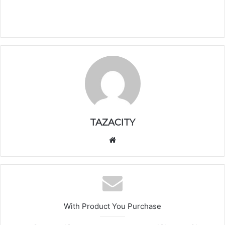
TAZACITY
موق
ع
الوي
ب
With Product You Purchase