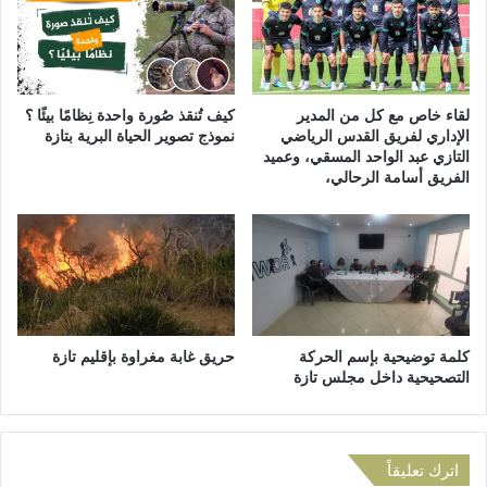
ض
س
ر
:
ي
ت
ة
أ
ا
س
لقاء خاص مع كل من المدير
كيف تُنقذ صُورة واحدة نِظامًا بيئًا ؟
ل
ي
الإداري لفريق القدس الرياضي
نموذج تصوير الحياة البرية بتازة
م
التازي عبد الواحد المسقي، وعميد
س
الفريق أسامة الرحالي،
س
ا
ت
ل
د
ل
ا
ج
م
ا
ة
ن
ل
ا
م
ل
كلمة توضيحية بإسم الحركة
حريق غابة مغراوة بإقليم تازة
د
م
التصحيحية داخل مجلس تازة
ي
ح
ن
ل
ة
ي
ت
ة
اترك تعليقاً
ا
ل