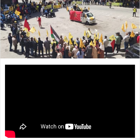
ر
ي
د
ا
إ
ل
ك
ت
ر
و
ن
ي
ا