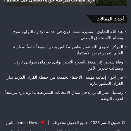
مطالب
هوا
بمراقبة
ويت
جودة
أحدث المقالات
بطلا
الأشغال
لعص
قبل
فا
عبد الله الشاوي.. مسيرة نصف قرن في خدمة الإدارة الترابية تتوج
التسلم
مك
بوسام الاستحقاق الوطني
النهائي
المركز الجهوي للاستثمار بفاس-مكناس ينظم أسبوعاً خاصاً بمغاربة
العالم لتعزيز فرص الاستثمار
وفاة شخص إثر طعنة بالسلاح الأبيض بوادي بوزملان ضواحي تازة..
ومطالب بتعزيز الأمن
في أجواء إيمانية مهيبة.. الاحتفاء بخمسة من حفظة القرآن الكريم بدار
القرآن المشور بتازة
رسمياً.. عمر البالي يدخل سباق الانتخابات التشريعية بدائرة تازة مرشحاً
لحزب النهضة
© حقوق النشر 2026، جميع الحقوق محفوظة |
Jannah News الثيم