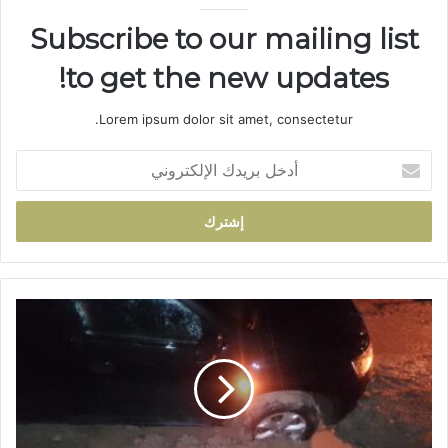
Subscribe to our mailing list
to get the new updates!
Lorem ipsum dolor sit amet, consectetur.
أ
د
خ
ل
ب
ر
ي
د
غ
ك
ر
ا
ق
ل
س
إ
ي
ل
ا
ك
ر