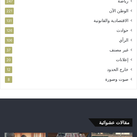
رياضة
247
الوطن الآن
221
الاقتصادية والقانونية
131
حوادث
126
الرأي
106
غير مصنف
37
إعلانات
20
خارج الحدود
12
صوت وصورة
8
مقالات عشوائية