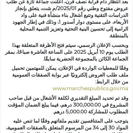
بعد انتظار دام قرابة نصف قرن، أعلنت جماعة تازة عن
طلب
عروض مفتوح وطني رقم 2025/01/م شت
، يتعلق بإنجاز
الدراسات التقنية وتتبع أشغال بناء منشأة فنية على
واد
الأربعاء
، على مستوى
دوار أسدور 1
، وذلك في إطار الجهود
الرامية إلى تحسين البنية التحتية وتعزيز التنمية المحلية
بالمنطقة.
وبحسب الإعلان الرسمي، سيتم فتح الأظرفة المتعلقة بهذا
الطلب يوم
10 أبريل 2025
على الساعة العاشرة صباحًا، بمقر
الجماعة الكائن بالمجموعة الحضرية سابقًا.
وفقًا للمعطيات الواردة في الإعلان، يمكن للمهتمين تحميل
ملف طلب العروض إلكترونيًا عبر بوابة
الصفقات العمومية
من خلال الرابط:
www.marchespublics.gov.ma
وقد تم تحديد المبلغ التقديري لكلفة الأشغال من قبل صاحب
المشروع في
300,000.00 درهم
، فيما يبلغ الضمان المؤقت
المطلوب للمشاركة
5,000.00 درهم
.
يتوجب على المتنافسين تقديم ملفاتهم وفقًا لما تنص عليه
المواد
30 إلى 34
من
المرسوم المتعلق بالصفقات العمومية
،