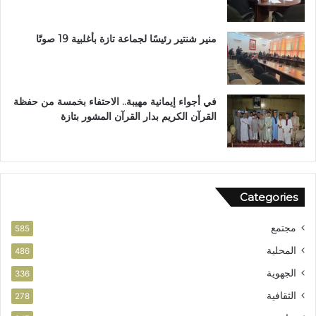
ن
ي
ل
منير شنتير رئيسًا لجماعة تازة بأغلبية 19 صوتًا
ن
ت
في أجواء إيمانية مهيبة.. الاحتفاء بخمسة من حفظة
القرآن الكريم بدار القرآن المشور بتازة
Categories
مجتمع
585
المحلية
486
الجهوية
336
الثقافية
278