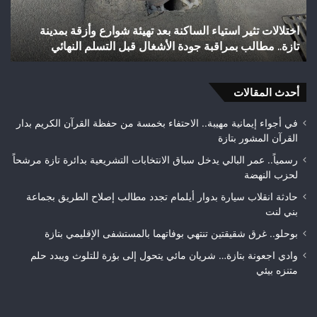
بالصعود
تاز
إلى
بعد
شباب رأس أجيري يحقق إنجازاً تاريخياً بالصعود إلى القسم
القسم
احت
الثاني هواة ويتوج بطلاً لعصبة فاس مكناس
ه
الثاني
24
هواة
هكتا
ويتوج
من
بطلاً
أحدث المقالات
الغ
لعصبة
الغ
فاس
في أجواء إيمانية مهيبة.. الاحتفاء بخمسة من حفظة القرآن الكريم بدار
مكناس
القرآن المشور بتازة
رسمياً.. عمر البالي يدخل سباق الانتخابات التشريعية بدائرة تازة مرشحاً
لحزب النهضة
حادثة انقلاب سيارة بدوار أيلمام تجدد مطالب إصلاح الطريق بجماعة
بني لنت
بوحلو.. غرق شقيقتين تنتهي بوفاتهما بالمستشفى الإقليمي بتازة
وادي اجعونة بتازة… شريان مائي يتحول إلى بؤرة للتلوث ويبدد حلم
متنزه بيئي