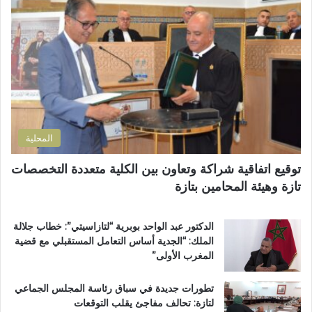
ل
ا
م
إ
ل
س
ل
ب
ت
ك
إ
ش
ت
ص
ف
ر
ل
ى
و
ا
ا
ن
ح
ل
ي
ا
إ
المحلية
ل
ق
ط
ل
توقيع اتفاقية شراكة وتعاون بين الكلية متعددة التخصصات
ر
ي
تازة وهيئة المحامين بتازة
ي
م
ق
ي
ب
ب
الدكتور عبد الواحد بوبرية “لتازاسيتي”: خطاب جلالة
ج
ت
الملك: “الجدية أساس التعامل المستقبلي مع قضية
م
ا
المغرب الأولى”
ا
ز
ع
ة
تطورات جديدة في سباق رئاسة المجلس الجماعي
ة
لتازة: تحالف مفاجئ يقلب التوقعات
ب