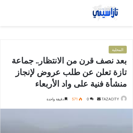
بحث عن
الق
المحلية
بعد نصف قرن من الانتظار.. جماعة
تازة تعلن عن طلب عروض لإنجاز
منشأة فنية على واد الأربعاء
TAZACITY
أ
0
571
دقيقة واحدة
ر
س
ل
ب