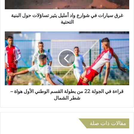
ت
ا
ر
ت
و
ف
غرق سيارات في شوارع واد أمليل يثير تساؤلات حول البنية
ن
ي
التحتية
ي
ش
و
ق
ا
ر
ر
ا
ع
ء
و
ة
ا
ف
د
ي
أ
ا
م
ل
ل
ج
قراءة في الجولة 22 من بطولة القسم الوطني الأول هواة –
ي
و
شطر الشمال
ل
ل
ي
ة
ث
2
ي
2
مقالات ذات صلة
ر
م