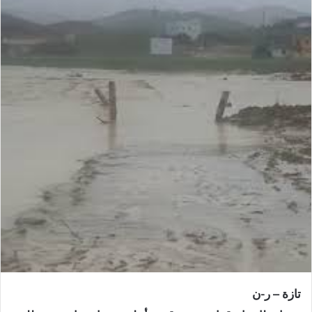
ر
ي
د
ا
إ
ل
ك
ت
ر
و
ن
ي
ا
تازة – ر-ن