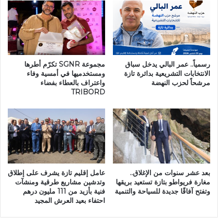
ت
ن
س
ب
ا
ط
ؤ
و
ل
ل
ا
ة
ت
ا
رسمياً.. عمر البالي يدخل سباق
مجموعة SGNR تكرّم أطرها
ح
ل
الانتخابات التشريعية بدائرة تازة
ومستخدميها في أمسية وفاء
و
مرشحاً لحزب النهضة
واعتراف بالعطاء بفضاء
ق
TRIBORD
ل
س
ا
م
ل
ا
ب
ل
ن
و
ي
ط
ة
ن
ا
ي
بعد عشر سنوات من الإغلاق..
عامل إقليم تازة يشرف على إطلاق
ل
ا
مغارة فريواطو بتازة تستعيد بريقها
وتدشين مشاريع طرقية ومنشآت
ت
ل
وتفتح آفاقًا جديدة للسياحة والتنمية
فنية بأزيد من 111 مليون درهم
ح
أ
احتفاء بعيد العرش المجيد
ت
و
ي
ل