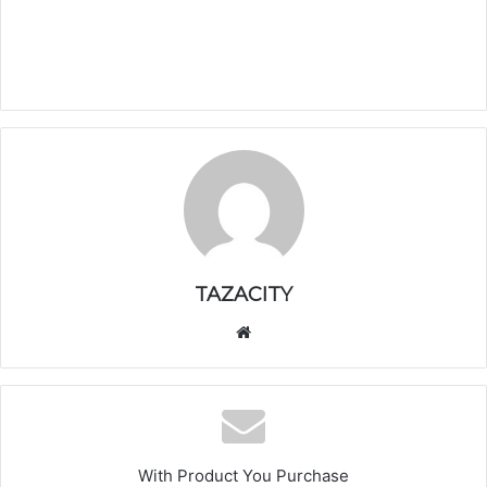
TAZACITY
موق
ع
الوي
ب
With Product You Purchase