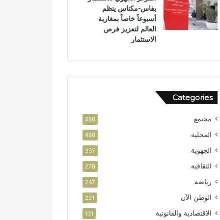
بفاس-مكناس ينظم
ن
و
أسبوعاً خاصاً بمغاربة
ر
العالم لتعزيز فرص
ب
الاستثمار
ت
ا
ز
ة
Categories
مجتمع
586
المحلية
486
الجهوية
337
الثقافية
278
رياضة
247
الوطن الآن
221
الاقتصادية والقانونية
131