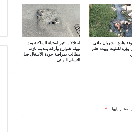
ا
ص
ل
ا
ك
ل
ر
ا
ي
س
م
ت
ب
نة بتازة… شريان مائي
اختلالات تثير استياء الساكنة بعد
ث
م
 بؤرة للتلوث ويبدد حلم
تهيئة شوارع وأزقة بمدينة تازة..
م
س
ي
مطالب بمراقبة جودة الأشغال قبل
ا
ج
التسلم النهائي
ر
د
ب
و
ي
س
ل
ي
:
ة مشار إليها بـ
*
ت
ظ
ا
ه