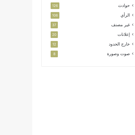
حوادث
126
الرأي
106
غير مصنف
37
إعلانات
20
خارج الحدود
12
صوت وصورة
8