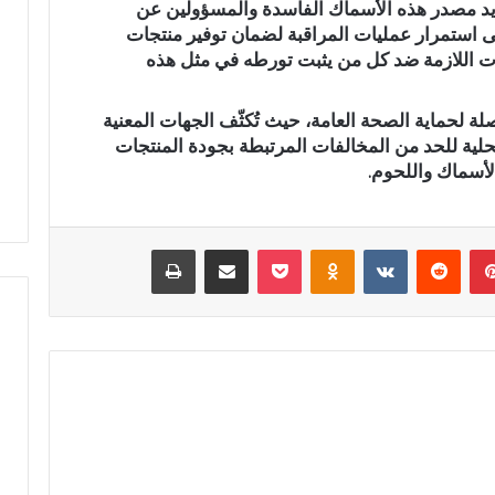
حديد مصدر هذه الأسماك الفاسدة والمسؤولين عن
م
استمرار عمليات المراقبة لضمان توفير منتجات
ر
ات اللازمة ضد كل من يثبت تورطه في مثل هذه
ك
ز
ا
لة لحماية الصحة العامة، حيث تُكثّف الجهات المعنية
 سيارة بدوار أيلمام
المركز الجهوي للاستثمار بفاس-
ل
حلية للحد من المخالفات المرتبطة بجودة المنتجات
 إصلاح الطريق
مكناس ينظم أسبوعاً خاصاً بمغاربة
ج
الأسماك واللحوم.
لنت
العالم لتعزيز فرص الاستثمار
ه
و
ي
بينتيريست
‏Reddit
‏VKontakte
Odnoklassniki
‫Pocket
مشاركة عبر البريد
طباعة
ل
ل
ا
س
ت
ث
م
ا
ر
ب
ف