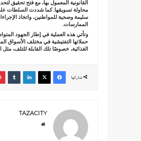
القانونية المعمول بها، مع فتح تحقيق لت
د
محاولة تسويقها. كما شددت السلطات على 
ث
سليمة وصحية للمواطنين، واتخاذ الإجراء
ة
الممارسات.
ا
ن
وتأتي هذه العملية في إطار الجهود المتواص
حادثة انقلاب
ق
حملاتها التفتيشية في مختلف الأسواق الم
تجدد مطالب
ل
الغذائية، خصوصًا تلك القابلة للتلف، مثل 
بجماعة بني 
ا
ب
س
فيسبوك
‫X
لينكدإن
‏Tumblr
ي
شاركها
ا
ر
ة
ب
د
و
TAZACITY
ا
موق
ر
ع
أ
ي
الوي