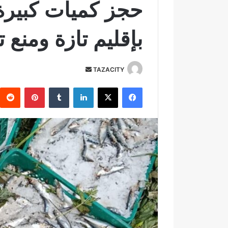
حجز كميات كبيرة
بإقليم تازة ومنع 
TAZACITY
أ
ر
فيسبوك
‫X
لينكدإن
‏Tumblr
بينتيريست
س
ل
ب
ر
ي
د
ا
إ
ل
ك
ت