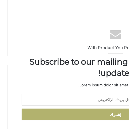
ا
س
-
م
ك
ن
ا
س
With Product You P
ي
ن
Subscribe to our mailing 
ظ
م
updates
أ
س
Lorem ipsum dolor sit amet,
ب
و
ع
اً
خ
ا
ص