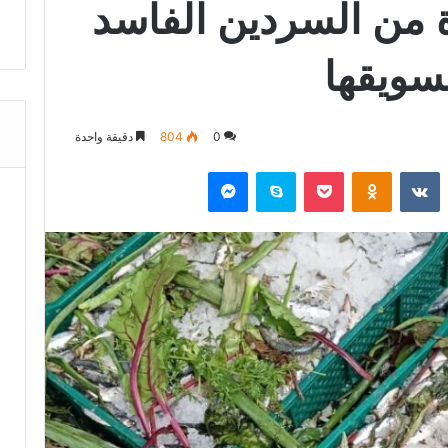
 من السردين الفاسد
تسويقها
0
804
دقيقة واحدة
‏Reddit
‏VKontakte
Odnoklassniki
‫Pocket
سكايب
ماسنجر