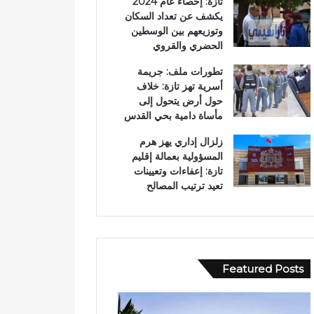
تازة: إحصاء عام 2024
يكشف عن تعداد السكان
وتوزيعهم بين الوسطين
الحضري والقروي
تطورات ملف: جريمة
أسرية تهز تازة: خلاف
حول أرض يتحول إلى
مأساة دامية بحي القدس
زلزال إداري يهز هرم
المسؤولية بعمالة إقليم
تازة: إعفاءات وتعيينات
تعيد ترتيب المصالح
Featured Posts
و
ف
ف
ي