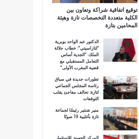
ت
آ
ي
ا
ن
توقيع اتفاقية شراكة وتعاون بين
ز
ا
الكلية متعددة التخصصات تازة وهيئة
ة
ل
المحامين بتازة
.
ك
.
ر
الدكتور عبد الواحد بوبرية
و
ي
“لتازاسيتي”: خطاب جلالة
م
م
الملك: “الجدية أساس
ط
ب
التعامل المستقبلي مع
ا
د
قضية المغرب الأولى”
ل
ا
ب
ر
تطورات جديدة في سباق
ب
ا
رئاسة المجلس الجماعي
ت
ل
لتازة: تحالف مفاجئ يقلب
ع
ق
التوقعات
ز
ر
ي
آ
منير شنتير رئيسًا لجماعة
ز
ن
تازة بأغلبية 19 صوتًا
ا
ا
ل
ل
أ
م
المركز الجهوي للاستثمار
م
ش