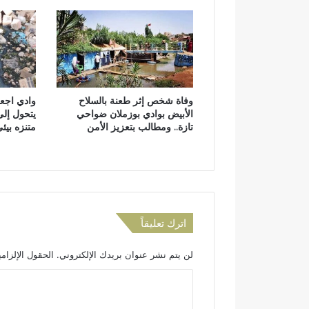
ت
ا
ز
ة
:
ر
و
وفاة شخص إثر طعنة بالسلاح
وادي اجعو
ح
الأبيض بوادي بوزملان ضواحي
يتحول إلى
ا
تازة.. ومطالب بتعزيز الأمن
متنزه بيئ
ن
ي
ة
و
ع
ا
د
اترك تعليقاً
ا
ت
لن يتم نشر عنوان بريدك الإلكتروني.
الحقول الإلزامي
أ
ص
ا
ي
ل
ل