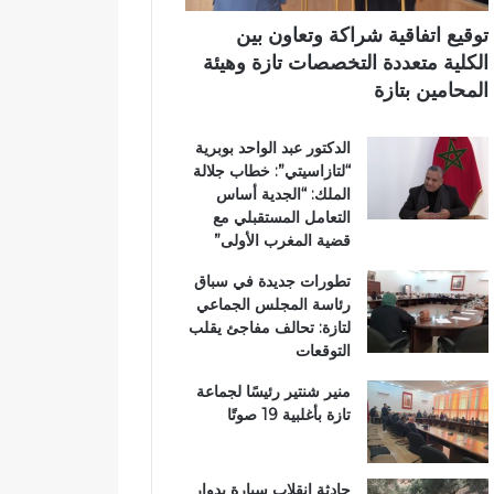
ي
ي
ي
م
ب
توقيع اتفاقية شراكة وتعاون بين
ي
د
الكلية متعددة التخصصات تازة وهيئة
ب
د
المحامين بتازة
ت
ح
ا
ل
الدكتور عبد الواحد بوبرية
ز
م
“لتازاسيتي”: خطاب جلالة
ة
م
الملك: “الجدية أساس
ت
التعامل المستقبلي مع
ن
قضية المغرب الأولى”
ز
ه
تطورات جديدة في سباق
ب
رئاسة المجلس الجماعي
ي
لتازة: تحالف مفاجئ يقلب
ئ
التوقعات
ي
منير شنتير رئيسًا لجماعة
تازة بأغلبية 19 صوتًا
حادثة انقلاب سيارة بدوار