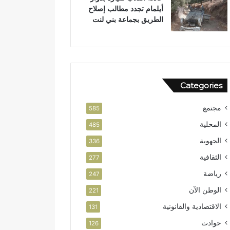
أيلمام تجدد مطالب إصلاح
الطريق بجماعة بني لنت
Categories
مجتمع
585
المحلية
485
الجهوية
336
الثقافية
277
رياضة
247
الوطن الآن
221
الاقتصادية والقانونية
131
حوادث
126