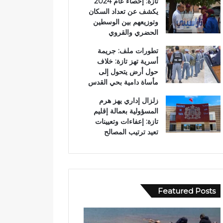
تازة: إحصاء عام 2024
يكشف عن تعداد السكان
وتوزيعهم بين الوسطين
الحضري والقروي
تطورات ملف: جريمة
أسرية تهز تازة: خلاف
حول أرض يتحول إلى
مأساة دامية بحي القدس
زلزال إداري يهز هرم
المسؤولية بعمالة إقليم
تازة: إعفاءات وتعيينات
تعيد ترتيب المصالح
Featured Posts
ب
و
و
ا