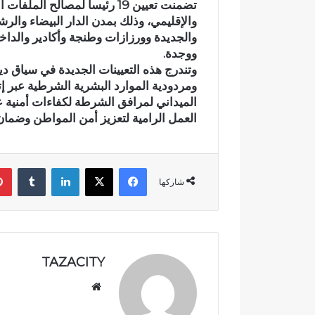
تضمنت تعيين 19 رئيسا لمصالح 
ت
والإقليمي، وذلك بمدن الدار البيضاء و
ل
والجديدة وورزازات وطنجة وأكادير والداخ
ا
ووجدة.
ل
اختلالات تثير
وتندرج هذه التعيينات الجديدة في سياق د
ا
تهيئة شوارع و
ومردودية الموارد البشرية الشرطية عبر إتا
ت
مطالب بمراق
الميداني لمرافق الشرطة لكفاءات أمنية ع
ت
التسلم النها
العمل الرامية لتعزيز أمن المواطن وضمان 
ث
ي
ر
ا
فيسبوك
‫X
لينكدإن
‏Tumblr
س
شاركها
ت
ي
ا
ء
ا
TAZACITY
ل
س
موق
ا
ع
ك