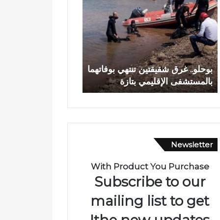
ح
د
ل
ي
و
ا
.
ج
.
ع
وادي اجعونة بتازة… ش
غ
و
بوحلو.. غرق شقيقتين تنتهي بوفاتهما
يتحول إلى بؤرة للتلوث
ر
ن
بالمستشفى الإقليمي بتازة
متنزه بيئي
ق
ة
ش
ب
ق
ت
ي
ا
ق
ز
ت
ة
Newsletter
ي
…
ن
ش
ت
ر
With Product You Purchase
ن
ي
Subscribe to our
ت
ا
ه
ن
mailing list to get
ي
م
the new updates!
ب
ا