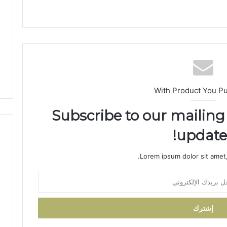
ل
م
ا
م
ت
ج
د
د
With Product You P
م
ط
Subscribe to our mailing 
ا
ل
updates
ب
إ
ص
Lorem ipsum dolor sit amet,
ل
ا
ح
ا
ل
ط