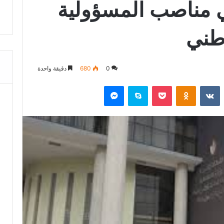
ي مناصب المسؤولية
وطني
0
680
دقيقة واحدة
‏Reddit
‏VKontakte
Odnoklassniki
‫Pocket
سكايب
ماسنجر