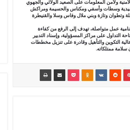
الملفات الأمنية ولأمن المعلومات على الصعيد الولائي والجهوي
د
الرشيدية وسطات وأسفي ومكناس والحسيمة ومراكش
ث
لة وتطوان وتازة وبني ملال وفاس وسلا والقنيطرة
ة
ا
 استياء الساكنة بعد
ينامية عمل متواصلة، تهدف إلى الرفع من كفاءة
ن
أزقة بمدينة تازة..
حادثة انقلاب سيارة بدوار أيلمام
حة التداول على مراكز المسؤولية، وإسناد التدبير
ق
بة جودة الأشغال قبل
تجدد مطالب إصلاح الطريق
الية التكوين والتأهيل وقادرة على تنزيل مخططات
ل
ئي
بجماعة بني لنت
سلامة ممتلكاته.
ا
ب
س
ي
بينتيريست
‏Reddit
‏VKontakte
Odnoklassniki
‫Pocket
مشاركة عبر البريد
طباعة
ا
ر
ة
ب
د
و
ا
ر
أ
ي