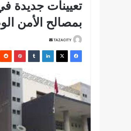
تعيينات جديدة ف
بمصالح الأمن ال
TAZACITY
أ
ر
فيسبوك
‫X
لينكدإن
‏Tumblr
بينتيريست
س
ل
ب
ر
ي
د
ا
إ
ل
ك
ت