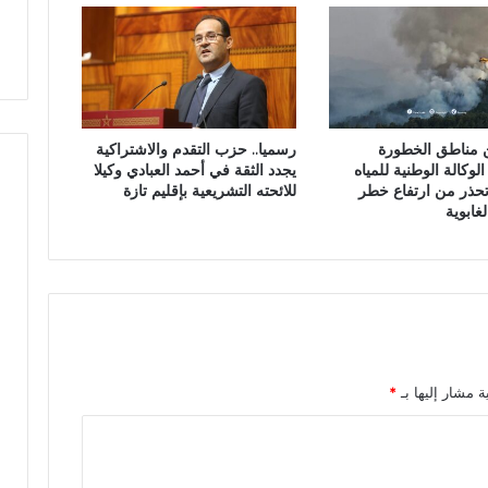
ي
ة
ل
أ
س
ا
 مناطق الخطورة
رسميا.. حزب التقدم والاشتراكية
ت
لوكالة الوطنية للمياه
يجدد الثقة في أحمد العبادي وكيلا
ذ
تحذر من ارتفاع خطر
للائحته التشريعية بإقليم تازة
ة
غابوية
ا
ل
ل
غ
ة
ا
ل
أ
ة مشار إليها بـ
*
م
ا
ز
ي