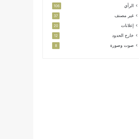
الرأي
106
غير مصنف
37
إعلانات
20
خارج الحدود
12
صوت وصورة
8