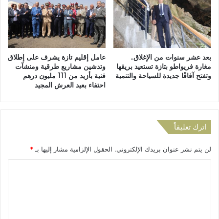
ر
ي
ة
ش
ا
ت
ل
ب
ث
ه
بعد عشر سنوات من الإغلاق..
عامل إقليم تازة يشرف على إطلاق
ا
ف
مغارة فريواطو بتازة تستعيد بريقها
وتدشين مشاريع طرقية ومنشآت
م
ي
وتفتح آفاقًا جديدة للسياحة والتنمية
فنية بأزيد من 111 مليون درهم
ن
ا
احتفاء بعيد العرش المجيد
ة
س
ل
ت
ل
غ
م
ل
اترك تعليقاً
ع
ا
ر
ل
لن يتم نشر عنوان بريدك الإلكتروني.
الحقول الإلزامية مشار إليها بـ
*
ض
ه
ا
ل
ا
ل
م
ل
ج
م
ه
ا
ت
و
ر
ع
ي
س