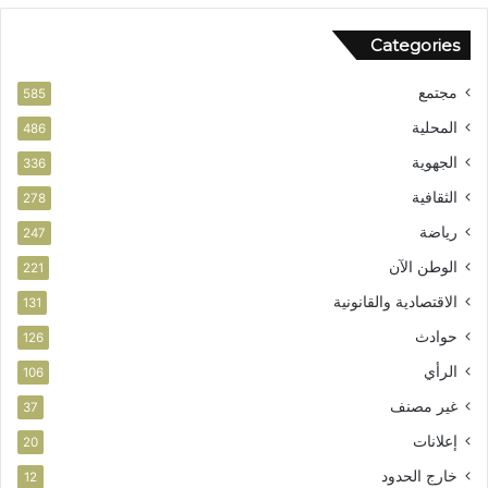
Categories
مجتمع
585
المحلية
486
الجهوية
336
الثقافية
278
رياضة
247
الوطن الآن
221
الاقتصادية والقانونية
131
حوادث
126
الرأي
106
غير مصنف
37
إعلانات
20
خارج الحدود
12