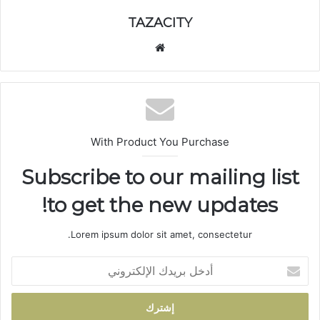
TAZACITY
موق
ع
الوي
ب
With Product You Purchase
Subscribe to our mailing list
to get the new updates!
Lorem ipsum dolor sit amet, consectetur.
أ
د
خ
ل