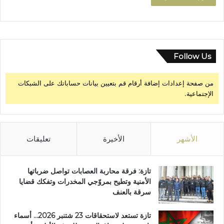
ح
ي
ة
ب
م
د
Follow Us
ي
ن
من صفحة إعدادات إضافة أرقام قم بتعيين بيانات حساباتك على الشبكات
ة
الإجتماعية.
ت
ا
ز
ة
الأشهر
الأخيرة
تعليقات
تازة: فرقة محاربة العصابات تواصل ضرباتها
الأمنية وتطيح بمروّجي المخدرات وتفكك قضايا
سرقة بالعنف
تازة تستعد لاستحقاقات 23 شتنبر 2026… أسماء