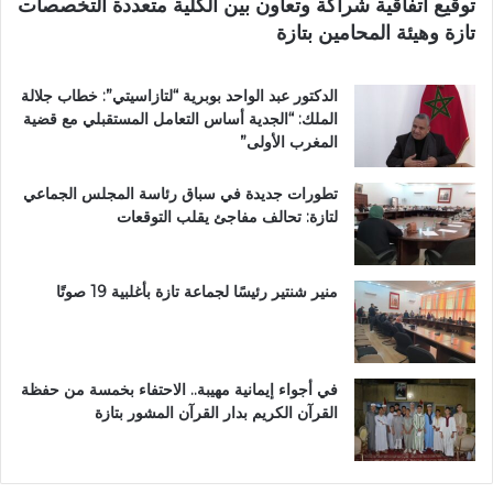
توقيع اتفاقية شراكة وتعاون بين الكلية متعددة التخصصات
ر
ي
تازة وهيئة المحامين بتازة
ي
م
ق
ي
ب
ب
الدكتور عبد الواحد بوبرية “لتازاسيتي”: خطاب جلالة
ج
ت
الملك: “الجدية أساس التعامل المستقبلي مع قضية
م
ا
المغرب الأولى”
ا
ز
ع
ة
تطورات جديدة في سباق رئاسة المجلس الجماعي
ة
لتازة: تحالف مفاجئ يقلب التوقعات
ب
ن
ي
ل
منير شنتير رئيسًا لجماعة تازة بأغلبية 19 صوتًا
ن
ت
في أجواء إيمانية مهيبة.. الاحتفاء بخمسة من حفظة
القرآن الكريم بدار القرآن المشور بتازة