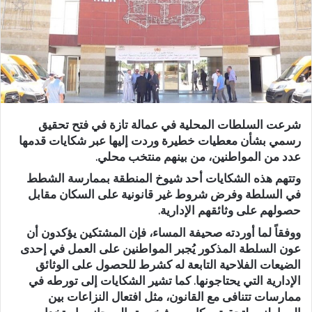
د
ا
إ
ل
ك
ت
ر
شرعت السلطات المحلية في عمالة تازة في فتح تحقيق
و
رسمي بشأن معطيات خطيرة وردت إليها عبر شكايات قدمها
ن
عدد من المواطنين، من بينهم منتخب محلي.
ي
وتتهم هذه الشكايات أحد شيوخ المنطقة بممارسة الشطط
ا
في السلطة وفرض شروط غير قانونية على السكان مقابل
حصولهم على وثائقهم الإدارية.
ووفقاً لما أوردته صحيفة المساء، فإن المشتكين يؤكدون أن
عون السلطة المذكور يُجبر المواطنين على العمل في إحدى
الضيعات الفلاحية التابعة له كشرط للحصول على الوثائق
الإدارية التي يحتاجونها. كما تشير الشكايات إلى تورطه في
ممارسات تتنافى مع القانون، مثل افتعال النزاعات بين