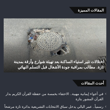
المقالات المميزة
شباب
الس
رأس
عل
أجيري
حر
يحقق
غاب
إنجازاً
“ال
تاريخياً
بإق
بالصعود
تاز
إلى
بعد
شباب رأس أجيري يحقق إنجازاً تاريخياً بالصعود إلى القسم
القسم
احت
الثاني هواة ويتوج بطلاً لعصبة فاس مكناس
ه
الثاني
24
هواة
هكتا
ويتوج
من
بطلاً
أحدث المقالات
الغ
لعصبة
الغ
فاس
في أجواء إيمانية مهيبة.. الاحتفاء بخمسة من حفظة القرآن الكريم بدار
مكناس
القرآن المشور بتازة
رسمياً.. عمر البالي يدخل سباق الانتخابات التشريعية بدائرة تازة مرشحاً