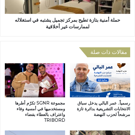
ا
ن
ر
ي
ة
ة
ا
ب
حملة أمنية بتازة تطيح بمركز تجميل يشتبه في استغلاله
ل
ت
لممارسات غير أخلاقية
ف
ا
ل
ز
ا
ة
ح
ت
مقالات ذات صلة
ي
ط
ة
ي
ي
ح
ش
ب
ا
م
ر
ر
ك
ك
ف
ز
رسمياً.. عمر البالي يدخل سباق
مجموعة SGNR تكرّم أطرها
ي
ت
الانتخابات التشريعية بدائرة تازة
ومستخدميها في أمسية وفاء
ا
مرشحاً لحزب النهضة
واعتراف بالعطاء بفضاء
ج
TRIBORD
ل
م
د
ي
و
ل