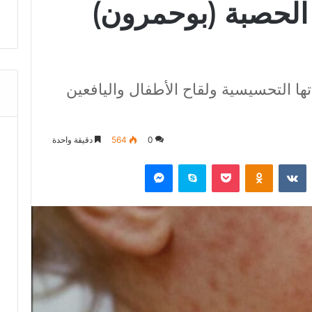
ء الحصبة (بوحمرون)
ا التحسيسية ولقاح الأطفال واليافعين
0
564
دقيقة واحدة
‏Reddit
‏VKontakte
Odnoklassniki
‫Pocket
سكايب
ماسنجر