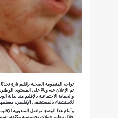
ك
ت
ر
و
ن
ي
ا
تواجه المنظومة الصحية بإقليم تازة تحديً
تم الإعلان عنه وباءً على المستوى الوطني
للاستشفاء بالمستشفى الإقليمي، معظمها
وأمام هذا الوضع، تواصل المندوبية الإقلي
و
ف
خلال تنظيم حملات تحسيسية مكثفة، تسته
ا
ي