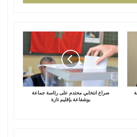
د
ا
ئ
ر
ة
ت
ص
ا
ر
ز
ا
ة
ع
م
ا
ر
ن
ش
ت
ح
خ
اً
ا
ل
ية
ب
صراع انتخابي محتدم على رئاسة جماعة
ح
ي
بوشفاعة بإقليم تازة
ز
م
ب
ح
ا
ت
ل
د
ن
م
ه