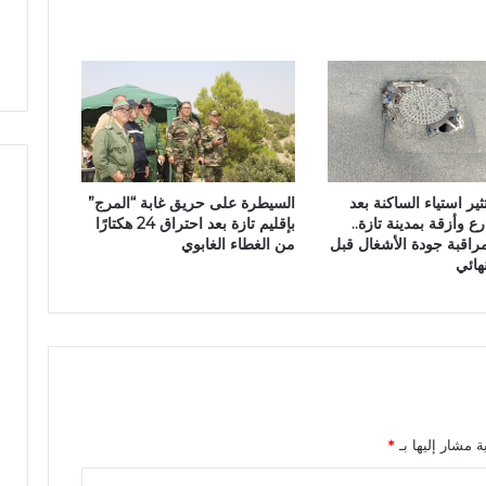
ع
ض
ل
ة
ى
ر
ئ
ا
س
ة
ج
ثير استياء الساكنة بعد
السيطرة على حريق غابة “المرج”
م
ع وأزقة بمدينة تازة..
بإقليم تازة بعد احتراق 24 هكتارًا
ا
راقبة جودة الأشغال قبل
من الغطاء الغابوي
ع
هائي
ة
ب
و
ش
ف
ا
ع
ة
ة مشار إليها بـ
*
ب
إ