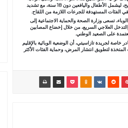
منه. كما يتم العمل على توسيع نطاق التلقيح، ليشمل الأطفال واليافعين دون 18 سنة، مع تشديد
م
ي الفئات المستهدفة للجرعات اللازمة من اللقاح.
ي
اً
لوباء، تسعى وزارة الصحة والحماية الاجتماعية إلى
.
والتدخل العلاجي السريع، من خلال إخضاع المصابين
.
نية مهيبة.. الاحتفاء
رسمياً.. عمر البالي يدخل سباق
عتمدة على الصعيد الوطني.
ع
فظة القرآن الكريم
الانتخابات التشريعية بدائرة تازة
م
خاصة لجريدة تازاسيتي، أن الوضعية الوبائية بالإقليم
المشور بتازة
مرشحاً لحزب النهضة
ر
لمتخذة لتطويق انتشار المرض، وحماية الفئات الأكثر
ا
ل
ب
ا
بينتيريست
‏Reddit
‏VKontakte
Odnoklassniki
‫Pocket
مشاركة عبر البريد
طباعة
ل
ي
ي
د
خ
ل
س
ب
ا