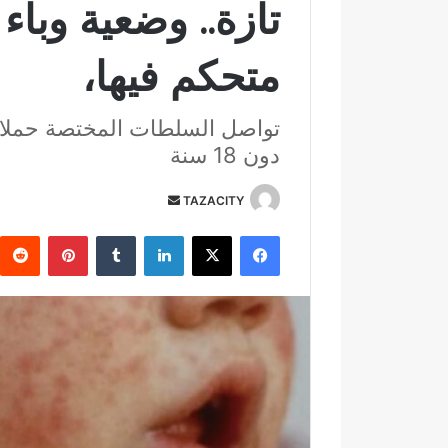
تازة.. وضعية وبا
متحكم فيها،
تواصل السلطات المختصة حملاته
دون 18 سنة
TAZACITY
أ
ر
فيسبوك
‫X
لينكدإن
‏Tumblr
بينتيريست
س
ل
ب
ر
ي
د
ا
إ
ل