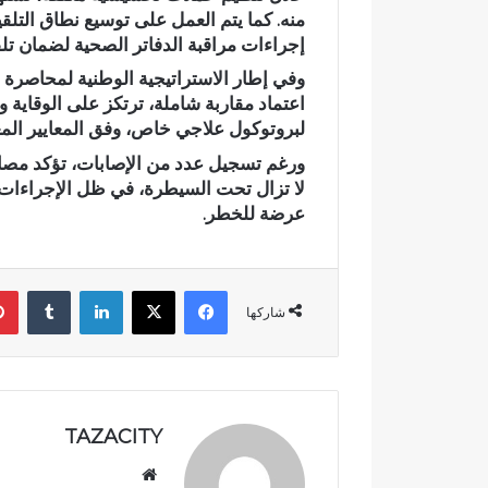
د
أ
إجراءات مراقبة الدفاتر الصحية لضمان تلق
ي
ج
ا
و
وفي إطار الاستراتيجية الوطنية لمحاصرة ا
ج
ا
اعتماد مقاربة شاملة، ترتكز على الوقاية 
ع
ء
وادي اجعونة بتازة… شريان مائي
في أجواء إيما
لبروتوكول علاجي خاص، وفق المعايير الم
و
إ
يتحول إلى بؤرة للتلوث ويبدد حلم
بخمسة من ح
ن
ي
ورغم تسجيل عدد من الإصابات، تؤكد مصادر 
متنزه بيئي
بدار القرآن 
ة
م
لا تزال تحت السيطرة، في ظل الإجراءات ا
ب
ا
عرضة للخطر.
ت
ن
ا
ي
ز
ة
فيسبوك
‫X
لينكدإن
‏Tumblr
ة
م
شاركها
…
ه
ش
ي
ر
ب
ي
ة
ا
.
TAZACITY
ن
.
م
ا
موق
ا
ل