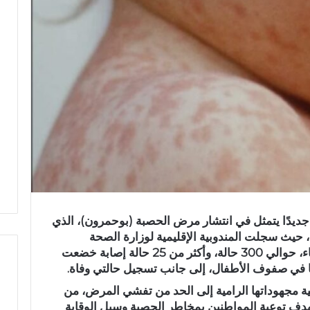
ا جديدًا يتمثل في انتشار مرض الحصبة (بوحمرون)، الذي
، حيث سجلت المندوبية الإقليمية لوزارة الصحة
والحماية الاجتماعية بالإقليم منذ بداية الوباء، حوالي 300 حالة، وأكثر من 25 حالة إصابة خضعت
 في صفوف الأطفال، إلى جانب تسجيل حالتي وفاة.
مية مجهوداتها الرامية إلى الحد من تفشي المرض، من
ر
دف توعية المواطنين بمخاطر الحصبة وسبل الوقاية
س