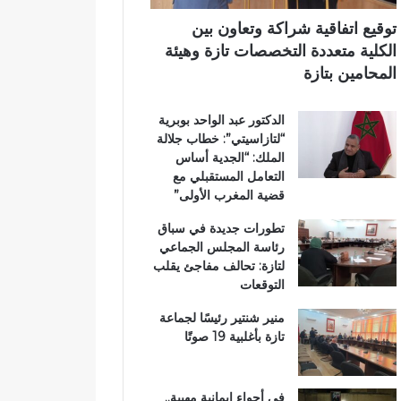
ر
ي
ي
ي
م
توقيع اتفاقية شراكة وتعاون بين
ق
ي
الكلية متعددة التخصصات تازة وهيئة
ب
ب
المحامين بتازة
ج
ت
م
ا
الدكتور عبد الواحد بوبرية
ا
ز
“لتازاسيتي”: خطاب جلالة
ع
ة
الملك: “الجدية أساس
ة
التعامل المستقبلي مع
ب
قضية المغرب الأولى”
ن
ي
تطورات جديدة في سباق
ل
رئاسة المجلس الجماعي
ن
لتازة: تحالف مفاجئ يقلب
ت
التوقعات
منير شنتير رئيسًا لجماعة
تازة بأغلبية 19 صوتًا
في أجواء إيمانية مهيبة..