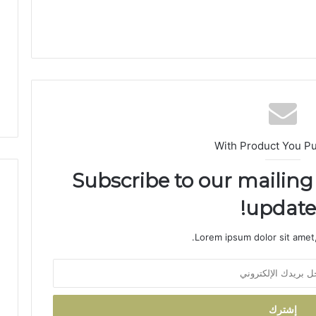
ق
ا
ل
ا
ن
ت
خ
ا
ب
ا
With Product You P
ت
ا
Subscribe to our mailing 
ل
updates
ت
ش
ر
Lorem ipsum dolor sit amet,
ي
ع
ي
ة
ب