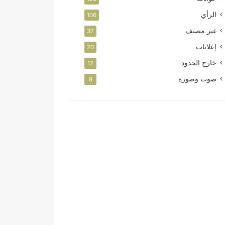
الرأي
106
غير مصنف
37
إعلانات
20
خارج الحدود
12
صوت وصورة
8