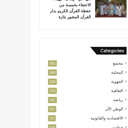
الاحتفاء بخمسة من
حفظة القرآن الكريم بدار
القرآن المشور بتازة
Categories
مجتمع
585
المحلية
486
الجهوية
336
الثقافية
278
رياضة
247
الوطن الآن
221
الاقتصادية والقانونية
131
حوادث
126