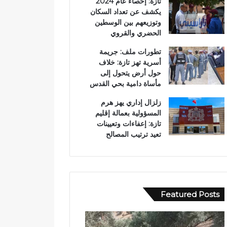
تازة: إحصاء عام 2024
يكشف عن تعداد السكان
وتوزيعهم بين الوسطين
الحضري والقروي
تطورات ملف: جريمة
أسرية تهز تازة: خلاف
حول أرض يتحول إلى
مأساة دامية بحي القدس
زلزال إداري يهز هرم
المسؤولية بعمالة إقليم
تازة: إعفاءات وتعيينات
تعيد ترتيب المصالح
Featured Posts
ح
ب
ا
و