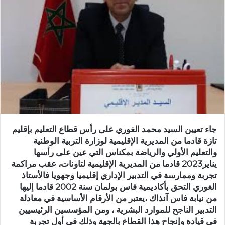
ب
ر
ي
د
ا
إ
ل
ك
ت
ر
جاء تعيين السيد محمد الغوري على رأس قطاع التعليم بإقليم
و
تازة قادما من المديرية الإقليمية لوزارة التربية الوطنية
ن
والتعليم الأولي والرياضة بمكناس التي عين على رأسها
ي
يناير2023 قادما من المديرية الإقليمية لتاونات، عقب مراكمة
ا
تجربة وممارسة في التدبير الإداري إقليميا وجهويا فالأستاذ
الغوري التحق بأكاديمية فاس بولمان سنة 2002 قادما إليها
من نيابة فاس آنذاك ،يعتبر من الأرقام الأساسية في معادلة
التدبير الناجح للموارد البشرية ، ومن المؤسسين الرئيسيين
في قيادة وإنجاح هذا القطاع بالجهة وذلك في أول تجربة