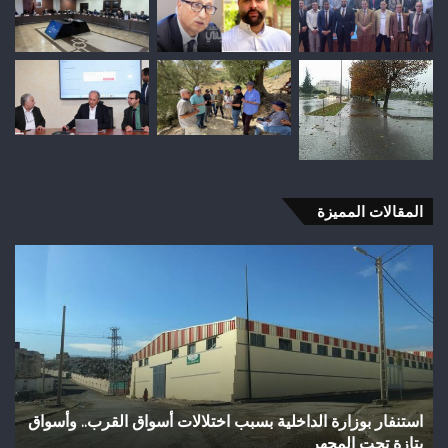
المقالات المميزة
وفاة
شخص
إثر
طعنة
بالسلاح
الأبيض
بوادي
بوزملان
سواق القرب.. وأسواق
وفاة شخص إثر طعنة بالسلاح الأبيض بوادي ب
ضواحي
تازة.. ومطالب بتعزيز الأمن
تازة..