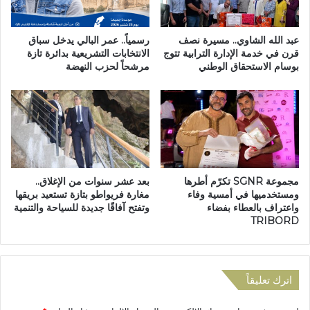
م
ا
ع
ل
ي
ح
عبد الله الشاوي.. مسيرة نصف
رسمياً.. عمر البالي يدخل سباق
ة
ب
قرن في خدمة الإدارة الترابية تتوج
الانتخابات التشريعية بدائرة تازة
ا
بوسام الاستحقاق الوطني
مرشحاً لحزب النهضة
س
ل
ا
م
ل
غ
ن
ر
ا
ب
ف
ي
ذ
ة
ب
مجموعة SGNR تكرّم أطرها
بعد عشر سنوات من الإغلاق..
ل
ت
ومستخدميها في أمسية وفاء
مغارة فريواطو بتازة تستعيد بريقها
ح
ه
واعتراف بالعطاء بفضاء
وتفتح آفاقًا جديدة للسياحة والتنمية
ق
م
TRIBORD
و
ة
ق
ا
ا
ل
ل
ر
اترك تعليقاً
إ
ش
ن
و