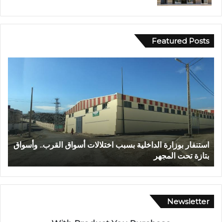
Featured Posts
ع
ب
د
ا
ل
ل
ه
ا
القرب.. وأسواق
عبد الله الشاوي.. مسيرة نصف قرن في خدمة الإدارة
ل
تتوج بوسام الاستحقاق الوطني
ش
ا
و
ي
.
Newsletter
.
م