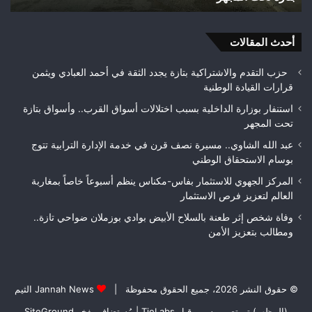
ومطالب
بتعزيز
أحدث المقالات
الأمن
حزب التقدم والاشتراكية بتازة يجدد الثقة في أحمد العبادي ويثمن
قرارات القيادة الوطنية
استنفار بوزارة الداخلية بسبب اختلالات أسواق القرب.. وأسواق بتازة
تحت المجهر
عبد الله الشاوي.. مسيرة نصف قرن في خدمة الإدارة الترابية تتوج
بوسام الاستحقاق الوطني
المركز الجهوي للاستثمار بفاس-مكناس ينظم أسبوعاً خاصاً بمغاربة
العالم لتعزيز فرص الاستثمار
وفاة شخص إثر طعنة بالسلاح الأبيض بوادي بوزملان ضواحي تازة..
ومطالب بتعزيز الأمن
© حقوق النشر 2026، جميع الحقوق محفوظة |
Jannah News الثيم
(المظهر) تم تصميمه من قِبل TieLabs
| مُستضاف بفخر
SiteGround