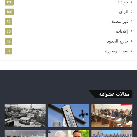
حوادث
126
الرأي
106
غير مصنف
37
إعلانات
20
خارج الحدود
12
صوت وصورة
8
مقالات عشوائية