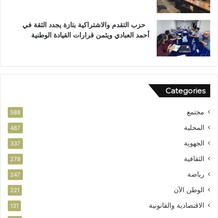
س
ت
حزب التقدم والاشتراكية بتازة يجدد الثقة في
ح
أحمد العبادي ويثمن قرارات القيادة الوطنية
ق
ا
ق
ا
ل
Categories
و
ط
مجتمع
ن
588
ي
المحلية
487
الجهوية
337
الثقافية
278
رياضة
247
الوطن الآن
221
الاقتصادية والقانونية
131