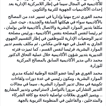
للأكاديمية في المجال سيما في إطار اللامركزية الإدارية بعد
إحداث الأكاديميات الجهوية للتربية والتكوين.
محمد الغوري تدرج مهنيا وإداريا في تسيير عدد من المصالح
بالأكاديمية سواء في هيكلتها السابقة والجديدة ، حيث عمل
مكلفا بتدبير الموارد البشرية والاتصال بأكاديمية فاس بولمان ،
ثم رئيسا لنفس المصلحة بنفس الأكاديمية ، ورئيس مصلحة
تدبير الوضعيات الإدارية للموظفين في إطار التقسيم الجهوي
الجاري به العمل في جهة فاس مكناس ، ثم مكلف بقسم تدبير
الموارد البشرية، فرئيسا لنفس القسم ، كما تميزت فترته
التدبيرية بتدبير شؤون الأكاديمية خلال عملية التحاق الدكتور
محمد دالي مدير الأكاديمية السابق بالمصالح المركزية
للوزارة.
محمد الغوري هو أيضا عضو اللجنة الوطنية لشبكة مدبري
الموارد البشرية ، ومكون رئيسي في عدة دورات ولقاءات
تكوينية في مجال تدبير الموارد البشرية ، سيما في مجالات
التدبير التشاركي مرورا بالتواصل لاستراتيجي وتدبير المشاريع
… ويتميز الغوري بعلاقات تواصلية ناجحة مع كافة الشركاء
والمتدخلين ، والفاعلين في المنظومة التربوية بالجهة.