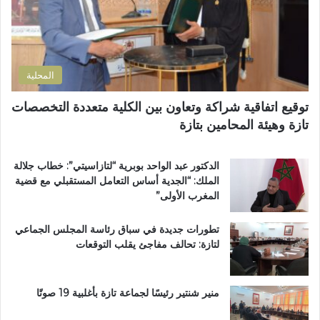
ت
ر
ر
ة
و
ا
ن
ل
ي
ت
المحلية
ر
ا
توقيع اتفاقية شراكة وتعاون بين الكلية متعددة التخصصات
ب
تازة وهيئة المحامين بتازة
ي
ة
ت
الدكتور عبد الواحد بوبرية “لتازاسيتي”: خطاب جلالة
ت
الملك: “الجدية أساس التعامل المستقبلي مع قضية
و
المغرب الأولى”
ج
ب
تطورات جديدة في سباق رئاسة المجلس الجماعي
و
لتازة: تحالف مفاجئ يقلب التوقعات
س
ا
م
ا
منير شنتير رئيسًا لجماعة تازة بأغلبية 19 صوتًا
ل
ا