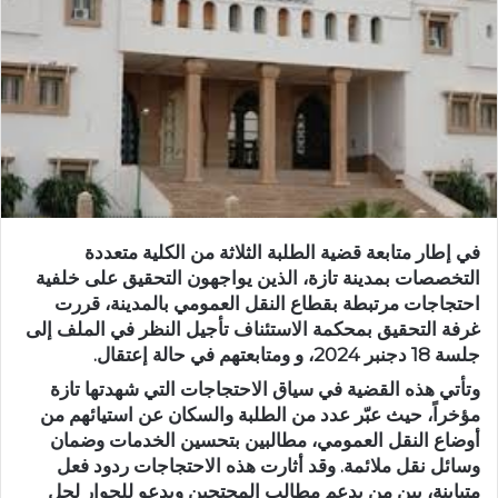
ر
ي
د
ا
إ
ل
ك
ت
ر
و
في إطار متابعة قضية الطلبة الثلاثة من الكلية متعددة
ن
التخصصات بمدينة تازة، الذين يواجهون التحقيق على خلفية
ي
احتجاجات مرتبطة بقطاع النقل العمومي بالمدينة، قررت
غرفة التحقيق بمحكمة الاستئناف تأجيل النظر في الملف إلى
ا
جلسة 18 دجنبر 2024، و ومتابعتهم في حالة إعتقال.
وتأتي هذه القضية في سياق الاحتجاجات التي شهدتها تازة
مؤخراً، حيث عبّر عدد من الطلبة والسكان عن استيائهم من
أوضاع النقل العمومي، مطالبين بتحسين الخدمات وضمان
وسائل نقل ملائمة. وقد أثارت هذه الاحتجاجات ردود فعل
متباينة، بين من يدعم مطالب المحتجين ويدعو للحوار لحل