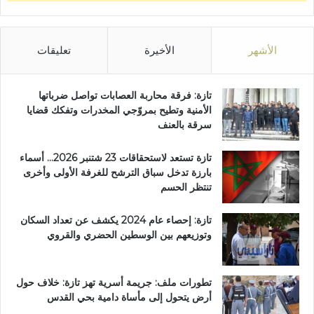
ن
ا
ل
ث
الأشهر
الأخيرة
تعليقات
ق
ا
ف
تازة: فرقة محاربة العصابات تواصل ضرباتها
ا
الأمنية وتطيح بمروّجي المخدرات وتفكك قضايا
ت
سرقة بالعنف
تازة تستعد لاستحقاقات 23 شتنبر 2026… أسماء
بارزة تدخل سباق الترشح للغرفة الأولى وأخرى
تنتظر الحسم
تازة: إحصاء عام 2024 يكشف عن تعداد السكان
وتوزيعهم بين الوسطين الحضري والقروي
تطورات ملف: جريمة أسرية تهز تازة: خلاف حول
أرض يتحول إلى مأساة دامية بحي القدس