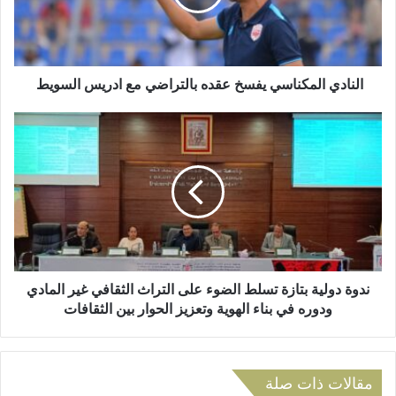
ل
ي
ك
ا
ت
ل
ر
م
و
ك
النادي المكناسي يفسخ عقده بالتراضي مع ادريس السويط
ن
ن
ي
ا
ن
س
د
ي
و
ي
ة
ف
د
س
و
خ
ل
ع
ي
ق
ة
د
ب
ندوة دولية بتازة تسلط الضوء على التراث الثقافي غير المادي
ه
ت
ودوره في بناء الهوية وتعزيز الحوار بين الثقافات
ب
ا
ا
ز
ل
ة
ت
ت
مقالات ذات صلة