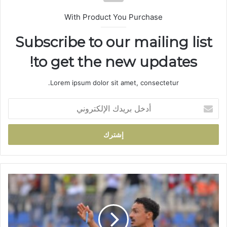
With Product You Purchase
Subscribe to our mailing list
to get the new updates!
Lorem ipsum dolor sit amet, consectetur.
أ
د
خ
ل
ب
ر
ي
د
ا
ك
ل
ا
ن
ل
ا
إ
د