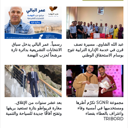
ر
س
ا
ل
ض
ط
ي
ا
م
ل
ع
ض
ا
و
د
ء
عبد الله الشاوي.. مسيرة نصف
رسمياً.. عمر البالي يدخل سباق
ر
ع
قرن في خدمة الإدارة الترابية تتوج
الانتخابات التشريعية بدائرة تازة
بوسام الاستحقاق الوطني
مرشحاً لحزب النهضة
ي
ل
س
ى
ا
ا
ل
ل
س
ت
و
ر
ي
ا
ط
ث
مجموعة SGNR تكرّم أطرها
بعد عشر سنوات من الإغلاق..
ا
ومستخدميها في أمسية وفاء
مغارة فريواطو بتازة تستعيد بريقها
ل
واعتراف بالعطاء بفضاء
وتفتح آفاقًا جديدة للسياحة والتنمية
ث
TRIBORD
ق
ا