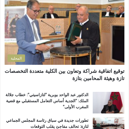
ل
ل
إ
إ
ل
د
ك
ا
ت
ر
ر
ة
و
ا
ن
ل
ي
ت
المحلية
ر
ا
توقيع اتفاقية شراكة وتعاون بين الكلية متعددة التخصصات
ب
تازة وهيئة المحامين بتازة
ي
ة
ت
الدكتور عبد الواحد بوبرية “لتازاسيتي”: خطاب جلالة
ت
الملك: “الجدية أساس التعامل المستقبلي مع قضية
و
المغرب الأولى”
ج
ب
تطورات جديدة في سباق رئاسة المجلس الجماعي
و
لتازة: تحالف مفاجئ يقلب التوقعات
س