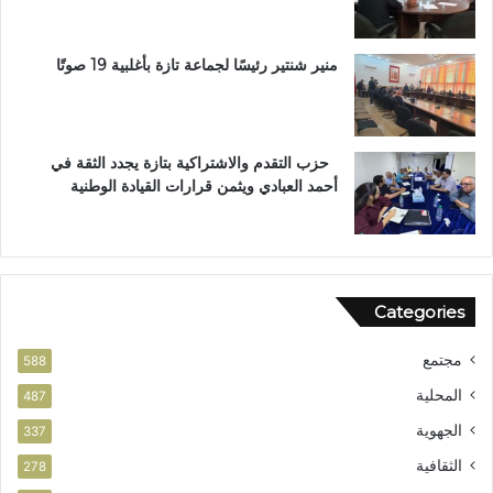
ا
م
ا
منير شنتير رئيسًا لجماعة تازة بأغلبية 19 صوتًا
ل
ا
س
ت
حزب التقدم والاشتراكية بتازة يجدد الثقة في
ح
أحمد العبادي ويثمن قرارات القيادة الوطنية
ق
ا
ق
ا
ل
Categories
و
ط
مجتمع
ن
588
ي
المحلية
487
الجهوية
337
الثقافية
278