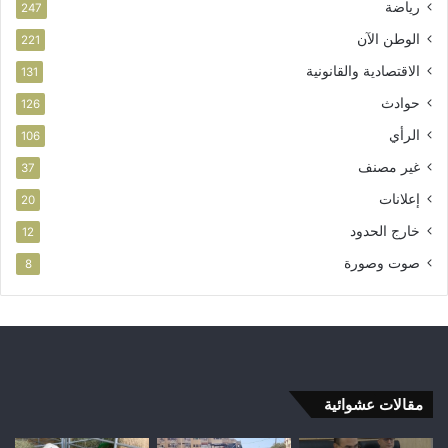
رياضة
247
الوطن الآن
221
الاقتصادية والقانونية
131
حوادث
126
الرأي
106
غير مصنف
37
إعلانات
20
خارج الحدود
12
صوت وصورة
8
مقالات عشوائية