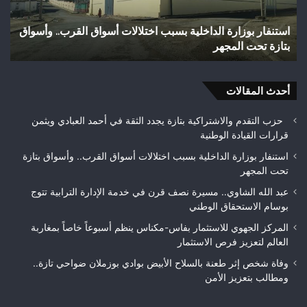
بوادي
بوزملان
لالات أسواق القرب.. وأسواق
وفاة شخص إثر طعنة بالسلاح الأبيض ب
ضواحي
تازة.. ومطالب بتعزيز الأمن
تازة..
ومطالب
بتعزيز
أحدث المقالات
الأمن
حزب التقدم والاشتراكية بتازة يجدد الثقة في أحمد العبادي ويثمن
قرارات القيادة الوطنية
استنفار بوزارة الداخلية بسبب اختلالات أسواق القرب.. وأسواق بتازة
تحت المجهر
عبد الله الشاوي.. مسيرة نصف قرن في خدمة الإدارة الترابية تتوج
بوسام الاستحقاق الوطني
المركز الجهوي للاستثمار بفاس-مكناس ينظم أسبوعاً خاصاً بمغاربة
العالم لتعزيز فرص الاستثمار
وفاة شخص إثر طعنة بالسلاح الأبيض بوادي بوزملان ضواحي تازة..
ومطالب بتعزيز الأمن