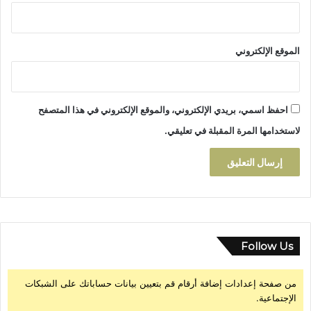
ء
ا
ل
الموقع الإلكتروني
ه
و
ي
ة
احفظ اسمي، بريدي الإلكتروني، والموقع الإلكتروني في هذا المتصفح
و
ت
لاستخدامها المرة المقبلة في تعليقي.
ع
ز
ي
ز
ا
ل
ح
و
Follow Us
ا
ر
من صفحة إعدادات إضافة أرقام قم بتعيين بيانات حساباتك على الشبكات
ب
الإجتماعية.
ي