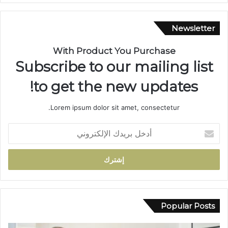
و
ي
.
Newsletter
.
م
With Product You Purchase
س
Subscribe to our mailing list
ي
ر
to get the new updates!
ة
ن
Lorem ipsum dolor sit amet, consectetur.
ص
ف
أ
ق
د
ر
خ
ن
ل
ف
ب
ي
ر
خ
ي
د
د
Popular Posts
م
ك
ة
ا
ا