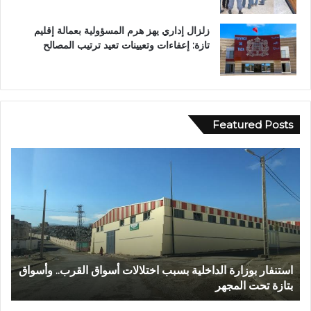
زلزال إداري يهز هرم المسؤولية بعمالة إقليم
تازة: إعفاءات وتعيينات تعيد ترتيب المصالح
Featured Posts
ع
ب
د
ا
ل
ل
ه
ا
أسواق القرب.. وأسواق
عبد الله الشاوي.. مسيرة نصف قرن في خدمة ال
ل
تتوج بوسام الاستحقاق الوطني
ش
ا