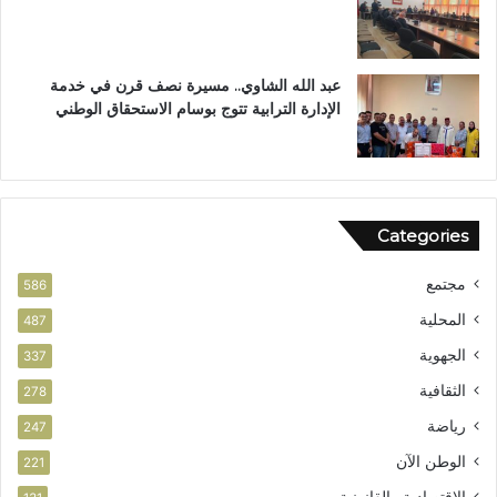
ت
ل
ع
ق
ز
ر
ي
آ
عبد الله الشاوي.. مسيرة نصف قرن في خدمة
ز
ن
الإدارة الترابية تتوج بوسام الاستحقاق الوطني
ا
ا
ل
ل
أ
م
م
ش
ن
و
Categories
ر
ب
مجتمع
ت
586
ا
المحلية
487
ز
الجهوية
ة
337
الثقافية
278
رياضة
247
الوطن الآن
221