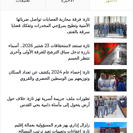
الأشهر
الأخيرة
تعليقات
تازة: فرقة محاربة العصابات تواصل ضرباتها
الأمنية وتطيح بمروّجي المخدرات وتفكك قضايا
سرقة بالعنف
تازة تستعد لاستحقاقات 23 شتنبر 2026… أسماء
بارزة تدخل سباق الترشح للغرفة الأولى وأخرى
تنتظر الحسم
تازة: إحصاء عام 2024 يكشف عن تعداد السكان
وتوزيعهم بين الوسطين الحضري والقروي
تطورات ملف: جريمة أسرية تهز تازة: خلاف حول
أرض يتحول إلى مأساة دامية بحي القدس
زلزال إداري يهز هرم المسؤولية بعمالة إقليم
تازة: إعفاءات وتعيينات تعيد ترتيب المصالح