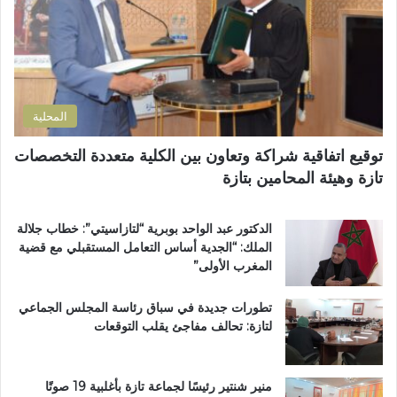
ك
ل
ح
ت
ا
ف
ر
ن
ظ
و
ض
ة
ن
و
ا
ي
ا
ل
المحلية
ح
ق
ي
ر
توقيع اتفاقية شراكة وتعاون بين الكلية متعددة التخصصات
ت
آ
تازة وهيئة المحامين بتازة
ا
ن
ز
ا
ة
ل
الدكتور عبد الواحد بوبرية “لتازاسيتي”: خطاب جلالة
.
ك
الملك: “الجدية أساس التعامل المستقبلي مع قضية
.
ر
المغرب الأولى”
و
ي
م
م
تطورات جديدة في سباق رئاسة المجلس الجماعي
ط
ب
لتازة: تحالف مفاجئ يقلب التوقعات
ا
د
ل
ا
ب
ر
ب
ا
منير شنتير رئيسًا لجماعة تازة بأغلبية 19 صوتًا