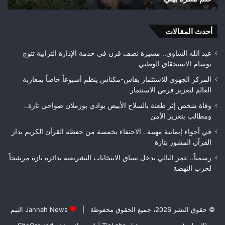
مطالب
هوا
بمراقبة
ويت
جودة
أحدث المقالات
بطلا
الأشغال
لعص
قبل
فا
عبد الله الشاوي.. مسيرة نصف قرن في خدمة الإدارة الترابية تتوج
التسلم
مك
بوسام الاستحقاق الوطني
النهائي
المركز الجهوي للاستثمار بفاس-مكناس ينظم أسبوعاً خاصاً بمغاربة
العالم لتعزيز فرص الاستثمار
وفاة شخص إثر طعنة بالسلاح الأبيض بوادي بوزملان ضواحي تازة..
ومطالب بتعزيز الأمن
في أجواء إيمانية مهيبة.. الاحتفاء بخمسة من حفظة القرآن الكريم بدار
القرآن المشور بتازة
رسمياً.. عمر البالي يدخل سباق الانتخابات التشريعية بدائرة تازة مرشحاً
لحزب النهضة
© حقوق النشر 2026، جميع الحقوق محفوظة |
Jannah News الثيم