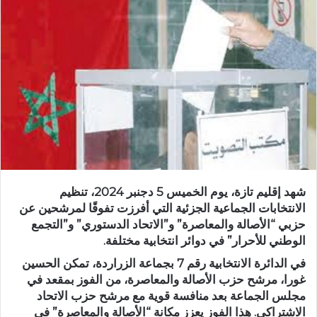
س
ل
ب
ر
ي
د
ا
إ
ل
ك
ت
شهد إقليم تازة، يوم الخميس 5 دجنبر 2024، تنظيم
ر
الانتخابات الجماعية الجزئية التي أفرزت تفوقًا لمرشحين عن
و
حزبي “الأصالة والمعاصرة” و”الاتحاد الدستوري” و”التجمع
ن
الوطني للأحرار” في دوائر انتخابية مختلفة.
ي
في الدائرة الانتخابية رقم 7 بجماعة الزراردة، تمكن الحسين
ا
غورا، مرشح حزب الأصالة والمعاصرة، من الفوز بمقعد في
مجلس الجماعة بعد منافسة قوية مع مرشح حزب الاتحاد
الاشتراكي. هذا الفوز يعزز مكانة “الأصالة والمعاصرة” في