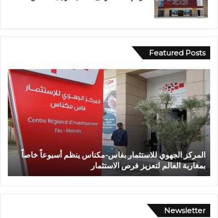
Featured Posts
و
ف
ف
ي
ا
أ
ة
ج
ش
و
خ
ا
ص
ء
إ
إ
وفاة شخص إثر طعنة بالسلاح الأبيض بوادي بوزملان ضواحي
ف
ث
ي
تازة.. ومطالب بتعزيز الأمن
ا
ر
م
ط
ا
ع
ن
ن
ي
ة
ة
Newsletter
ب
م