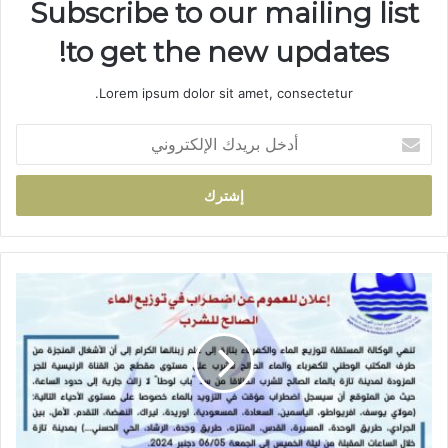
Subscribe to our mailing list
to get the new updates!
Lorem ipsum dolor sit amet, consectetur.
أ
د
خ
ل
ب
ر
ي
د
إ
ك
ع
ا
ل
ل
ا
إ
ن
ل
ع
ك
ن
ت
ا