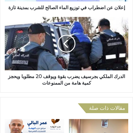
ر
ض
و
ط
إعلان عن اضطراب في توزيع الماء الصالح للشرب بمدينة تازة
ن
ر
ي
ا
ا
ب
ل
ف
د
ي
ر
ت
ك
و
ا
ز
ل
ي
م
ع
ل
ا
ك
الدرك الملكي بجرسيف يضرب بقوة ويوقف 20 مطلوبا ويحجز
ل
ي
كمية هامة من الممنوعات
م
ب
ا
ج
ء
ر
ا
س
مقالات ذات صلة
ل
ي
ص
ف
ا
ي
ل
ض