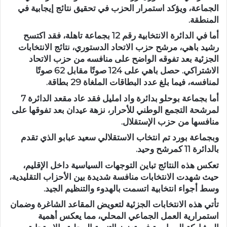
الجماعة، ويؤكد استمرار الحزب في تحقيق نتائج إيجابية في
المنطقة.
أما في الدائرة الانتخابية رقم 12 بجماعة تاهلة، فقد اكتسح
رشيد باهي، مرشح حزب الاتحاد الدستوري، نتائج الانتخابات
الجزئية بعد تفوقه الواضح على منافسه من حزب الاتحاد
الاشتراكي. حصل باهي على 124 صوتًا مقابل 62 صوتًا
لمنافسه، فيما بلغ عدد البطاقات الملغاة 29 بطاقة.
أما بجماعة بوحلو بدائرة واد امليل فقد عاد مقعد الدائرة 7
لمرشحة التجمع الوطني للأحرار، نزهة عيدان بعد تفوقها على
منافسها من حزب الإستقلال.
وبجماعة بورد تم انتخاب الاستقلالي سعيد عبابو الذي تقدم
بالدائرة 11 كمرشح وحيد.
تعكس هذه النتائج تباين التوجهات السياسية داخل الإقليم،
حيث شهدت الانتخابات منافسة شديدة بين الأحزاب التقليدية،
وسط أجواء انتخابية اتسمت بالهدوء والتنظيم الجيد.
تأتي هذه الانتخابات الجزئية لتعويض المقاعد الشاغرة وضمان
استمرارية العمل الجماعي المحلي، مما يعكس أهمية