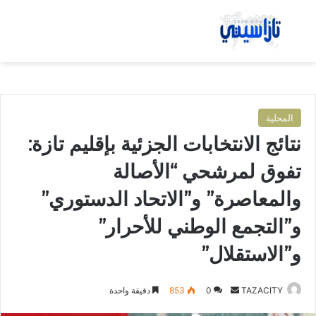
بحث عن
الق
المحلية
نتائج الانتخابات الجزئية بإقليم تازة:
تفوق لمرشحي “الأصالة
والمعاصرة” و”الاتحاد الدستوري”
و”التجمع الوطني للأحرار”
و”الاستقلال”
TAZACITY
أ
0
853
دقيقة واحدة
ر