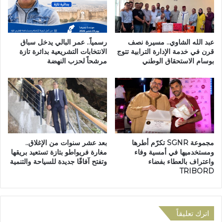
ح
ر
ل
ب
ل
ب
ش
ق
عبد الله الشاوي.. مسيرة نصف
رسمياً.. عمر البالي يدخل سباق
ر
و
قرن في خدمة الإدارة الترابية تتوج
الانتخابات التشريعية بدائرة تازة
بوسام الاستحقاق الوطني
مرشحاً لحزب النهضة
ب
ة
ب
و
م
ي
د
و
ي
ق
ن
ف
ة
2
ت
0
مجموعة SGNR تكرّم أطرها
بعد عشر سنوات من الإغلاق..
ا
م
ومستخدميها في أمسية وفاء
مغارة فريواطو بتازة تستعيد بريقها
ز
ط
واعتراف بالعطاء بفضاء
وتفتح آفاقًا جديدة للسياحة والتنمية
ة
ل
TRIBORD
و
ب
ا
و
اترك تعليقاً
ي