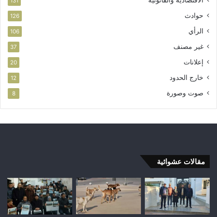
الاقتصادية والقانونية
131
حوادث
126
الرأي
106
غير مصنف
37
إعلانات
20
خارج الحدود
12
صوت وصورة
8
مقالات عشوائية