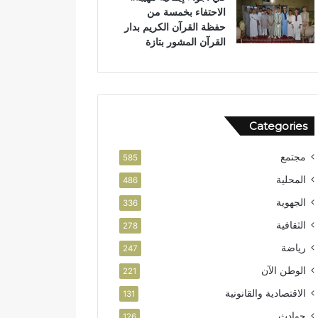
الاحتفاء بخمسة من
ض
حفظة القرآن الكريم بدار
ة
القرآن المشور بتازة
Categories
مجتمع
585
المحلية
486
الجهوية
336
الثقافية
278
رياضة
247
الوطن الآن
221
الاقتصادية والقانونية
131
حوادث
126