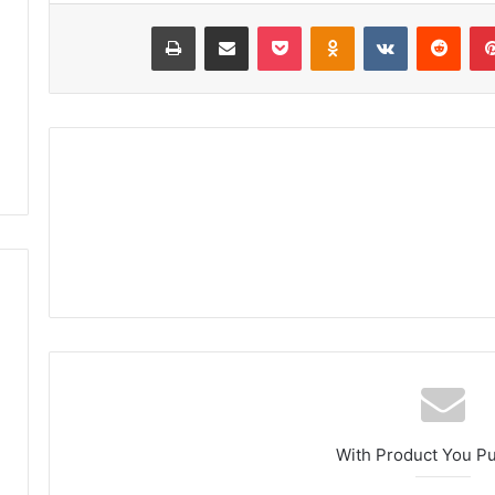
ا
بينتيريست
‏Reddit
‏VKontakte
Odnoklassniki
‫Pocket
مشاركة عبر البريد
طباعة
ح
ت
ف
ا
ء
ب
خ
م
س
ة
م
ن
ح
ف
ظ
ة
ا
ل
With Product You P
ق
ر