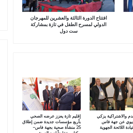
ل
و
د
ر
و
افتتاح الدورة الثالثة والعشرين للمهرجان
ب
ر
الدولي لمسرح الطفل في تازة بمشاركة
ت
ة
ست دول
ا
ا
ز
ل
ة
ث
ا
ل
ث
ة
و
ا
ل
ع
ش
ر
م والاشتراكية يزكي
إقليم تازة يعزز عرضه الصحي
ي
يوي عن جهة فاس
بأربع مؤسسات جديدة ضمن إطلاق
ن
ادة اللائحة الجهوية
25 منشأة صحية بجهة فاس–
ل