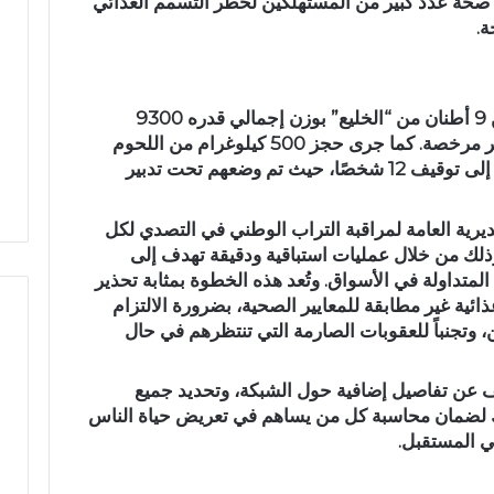
ض صحة عدد كبير من المستهلكين لخطر التسمم الغذائي
أ
ة.
ج
و
ا
ء
وأسفرت العملية الأمنية عن ضبط أكثر من 9 أطنان من “الخليع” بوزن إجمالي قدره 9300
 بتازة… شريان مائي
في أجواء إيمانية مهيبة.. الاحتفاء
إ
كيلوغرام، والتي تم تحضيرها في أماكن غير مرخصة. كما جرى حجز 500 كيلوغرام من اللحوم
رة للتلوث ويبدد حلم
بخمسة من حفظة القرآن الكريم
ي
التي لم تخضع للتفتيش البيطري، بالإضافة إلى توقيف 12 شخصًا، حيث تم وضعهم تحت تدبير
بدار القرآن المشور بتازة
م
ا
لمديرية العامة لمراقبة التراب الوطني في التصدي لكل
ن
وذلك من خلال عمليات استباقية ودقيقة تهدف إلى
ي
متداولة في الأسواق. وتُعد هذه الخطوة بمثابة تحذير
ة
م
ذائية غير مطابقة للمعايير الصحية، بضرورة الالتزام
ه
، وتجنباً للعقوبات الصارمة التي تنتظرهم في حال
ي
ب
 عن تفاصيل إضافية حول الشبكة، وتحديد جميع
ة
ك لضمان محاسبة كل من يساهم في تعريض حياة الناس
.
ي المستقبل.
.
ا
ل