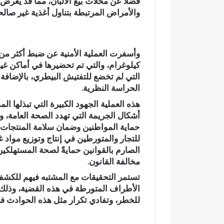
فضلاً عن محلات بيع الألبان، مما قد يعر
د
والأمراض المرتبطة بتناول أغذية غير صالح
ي
ا
ج
ع
وادي اجعونة
و
يتحول إلى بؤ
ن
متنزه بيئي
ة
الحراسة النظرية.
ب
هذه العملية الجهود الكبيرة التي تبذلها ا
ت
أشكال الجريمة التي تهدد الصحة العامة، 
ا
حماية المواطنين وضمان سلامة المنتجات ال
ز
ة
للتجار والمتورطين في إنتاج وتوزيع مواد غ
…
الصارم بالقوانين حمايةً لصحة المستهلكين
ش
مخالفة القانون.
ر
تستمر التحقيقات مع المشتبه فيهم للكشف
ي
الأطراف المتورطة في هذه القضية، وذل
ا
للخطر، وتفادي تكرار مثل هذه الحوادث ف
ن
م
ا