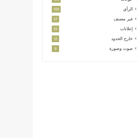
الرأي
106
غير مصنف
37
إعلانات
20
خارج الحدود
12
صوت وصورة
8