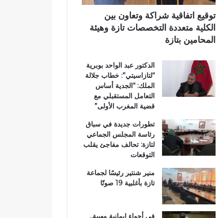
د
ر
ي
ا
ي
توقيع اتفاقية شراكة وتعاون بين
ئ
ق
الكلية متعددة التخصصات تازة وهيئة
ر
ب
المحامين بتازة
ة
ج
ت
م
الدكتور عبد الواحد بوبرية
ا
ا
“لتازاسيتي”: خطاب جلالة
ز
ع
الملك: “الجدية أساس
ة
ة
التعامل المستقبلي مع
م
ب
قضية المغرب الأولى”
ر
ن
ش
ي
تطورات جديدة في سباق
ح
ل
رئاسة المجلس الجماعي
اً
ن
لتازة: تحالف مفاجئ يقلب
ل
ت
التوقعات
ح
ز
منير شنتير رئيسًا لجماعة
ب
تازة بأغلبية 19 صوتًا
ا
ل
ن
في أجواء إيمانية مهيبة..
ه