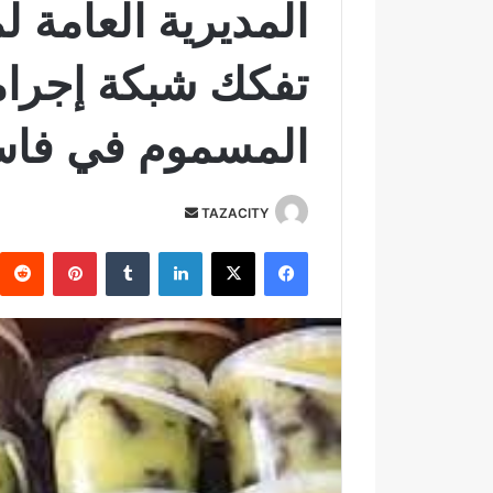
المديرية العامة ل
تفكك شبكة إجرامي
المسموم في فا
TAZACITY
أ
ر
فيسبوك
‫X
لينكدإن
‏Tumblr
بينتيريست
س
ل
ب
ر
ي
د
ا
إ
ل