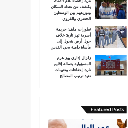
تازة: إحصاء عام 2024
يكشف عن تعداد السكان
وتوزيعهم بين الوسطين
الحضري والقروي
تطورات ملف: جريمة
أسرية تهز تازة: خلاف
حول أرض يتحول إلى
مأساة دامية بحي القدس
زلزال إداري يهز هرم
المسؤولية بعمالة إقليم
تازة: إعفاءات وتعيينات
تعيد ترتيب المصالح
Featured Posts
ر
ح
س
ا