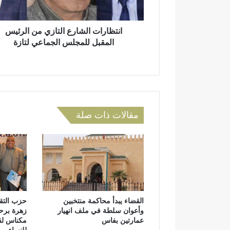
ر
ت
و
ا
ن
ل
انتظارات الشارع التازي من الرئيس
ي
ش
المقبل للمجلس الجماعي لتازة
ا
ر
ع
ا
ل
ت
مقالات ذات صلة
ا
ز
ي
م
ن
ا
ل
ر
القضاء يبدأ محاكمة منتخبين
حزب التقد
ئ
وأعوان سلطة في ملف انهيار
زهرة برح
ي
عمارتين بفاس
مكناس لقي
س