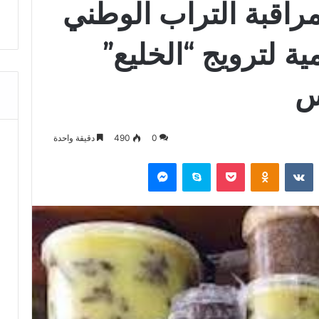
مراقبة التراب الوطني
ة لترويج “الخليع”
س
0
490
دقيقة واحدة
‏Reddit
‏VKontakte
Odnoklassniki
‫Pocket
سكايب
ماسنجر