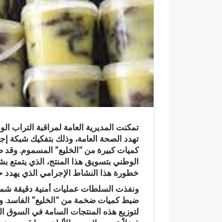
ك
ت
ر
و
ن
ي
ا
تمكنت المديرية العامة لمراقبة التراب ال
تهدد الصحة العامة، وذلك بتفكيك شبكة إ
كميات كبيرة من “الخليع” المسموم. وقد ض
الوطني بتسويق هذا المنتج، الذي يتمتع ب
خطورة هذا النشاط الإجرامي الذي يهدد حي
ونفذت السلطات عمليات أمنية دقيقة شم
ضبط كميات ضخمة من “الخليع” الفاسد. و
لتوزيع هذه المنتجات السامة في السوق ا
و
ا