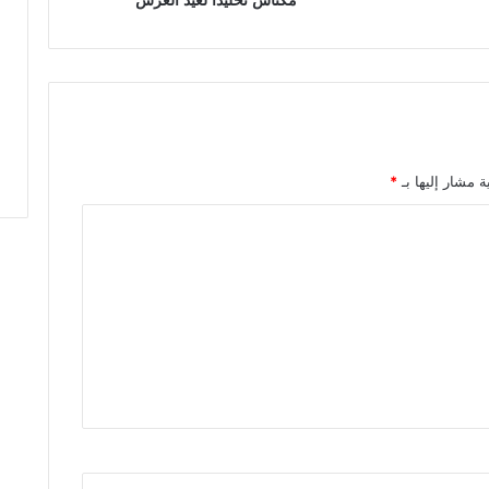
مكناس تخليداً لعيد العرش
ل
م
ه
ر
ج
ا
ن
ا
ة مشار إليها بـ
*
ل
د
و
ل
ي
ل
م
س
ر
ح
ا
ل
ط