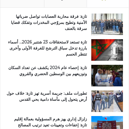
تازة: فرقة محاربة العصابات تواصل ضرباتها
الأمنية وتطيح بمروّجي المخدرات وتفكك قضايا
سرقة بالعنف
تازة تستعد لاستحقاقات 23 شتنبر 2026… أسماء
بارزة تدخل سباق الترشح للغرفة الأولى وأخرى
تنتظر الحسم
تازة: إحصاء عام 2024 يكشف عن تعداد السكان
وتوزيعهم بين الوسطين الحضري والقروي
تطورات ملف: جريمة أسرية تهز تازة: خلاف حول
أرض يتحول إلى مأساة دامية بحي القدس
زلزال إداري يهز هرم المسؤولية بعمالة إقليم
تازة: إعفاءات وتعيينات تعيد ترتيب المصالح