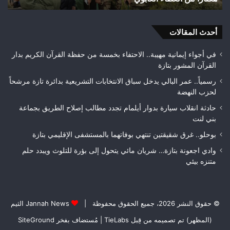
هكتارًا
تاز
من
الغطاء
أحدث المقالات
الغابوي
في أجواء إيمانية مهيبة.. الاحتفاء بخمسة من حفظة القرآن الكريم بدار
القرآن المشور بتازة
رسمياً.. عمر البالي يدخل سباق الانتخابات التشريعية بدائرة تازة مرشحاً
لحزب النهضة
حادثة انقلاب سيارة بدوار أيلمام تجدد مطالب إصلاح الطريق بجماعة
بني لنت
بوحلو.. غرق شقيقتين تنتهي بوفاتهما بالمستشفى الإقليمي بتازة
وادي اجعونة بتازة… شريان مائي يتحول إلى بؤرة للتلوث ويبدد حلم
متنزه بيئي
© حقوق النشر 2026، جميع الحقوق محفوظة |
Jannah News الثيم
(المظهر) تم تصميمه من قِبل TieLabs
| مُستضاف بفخر
SiteGround