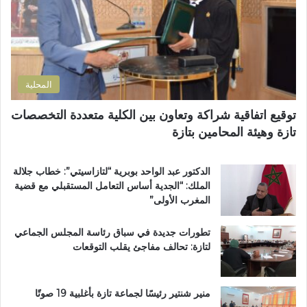
ش
ة
ت
ف
ل
ر
ى
ل
و
ا
ت
ن
ل
ل
ي
إ
و
المحلية
ق
ث
ل
و
توقيع اتفاقية شراكة وتعاون بين الكلية متعددة التخصصات
ي
ي
تازة وهيئة المحامين بتازة
م
ب
ي
د
ب
د
الدكتور عبد الواحد بوبرية “لتازاسيتي”: خطاب جلالة
ت
ح
الملك: “الجدية أساس التعامل المستقبلي مع قضية
ا
ل
المغرب الأولى”
ز
م
ة
م
تطورات جديدة في سباق رئاسة المجلس الجماعي
ت
لتازة: تحالف مفاجئ يقلب التوقعات
ن
ز
ه
ب
منير شنتير رئيسًا لجماعة تازة بأغلبية 19 صوتًا
ي