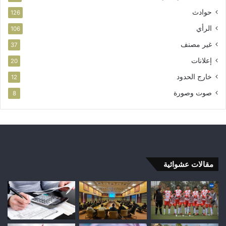
حوادث
126
الرأي
106
غير مصنف
37
إعلانات
20
خارج الحدود
12
صوت وصورة
8
مقالات عشوائية