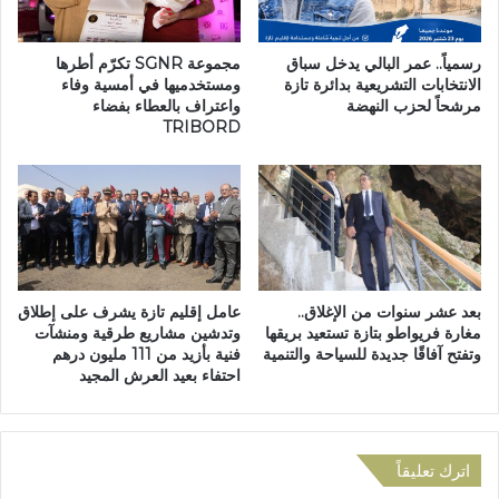
و
ه
إ
ة
ن
ط
رسمياً.. عمر البالي يدخل سباق
مجموعة SGNR تكرّم أطرها
ج
الانتخابات التشريعية بدائرة تازة
ومستخدميها في أمسية وفاء
ن
مرشحاً لحزب النهضة
واعتراف بالعطاء بفضاء
ا
ج
TRIBORD
ز
ة
ا
ت
ل
ط
ب
و
ط
ا
ا
ن
ق
ا
ة
ل
بعد عشر سنوات من الإغلاق..
عامل إقليم تازة يشرف على إطلاق
ا
ح
مغارة فريواطو بتازة تستعيد بريقها
وتدشين مشاريع طرقية ومنشآت
ل
س
وتفتح آفاقًا جديدة للسياحة والتنمية
فنية بأزيد من 111 مليون درهم
و
ي
احتفاء بعيد العرش المجيد
ط
م
ن
ة
ي
ة
اترك تعليقاً
ب