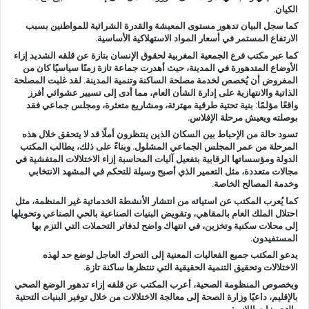
ا
الكيان.
كما سجل البيان تدهور مستوى المعيشة والقدرة الشرائية للمواطنين بسبب
الارتفاع المستمر في أسعار المواد الاستهلاكية الأساسية.
كما عبر مكتب فرع الجمعية المغربية لحقوق الإنسان بتازة عن قلقه الشديد إزاء
الأوضاع المتدهورة في المدينة، حيث أهدرت جماعة تازة زمنًا سياسيًا كان من
المفروض أن يُخصص لخدمة مصلحة الساكنة وتنمية المدينة. لقد غلبت المصلحة
الذاتية والانتهازية على إدارة الشأن العام، مما أدى إلى تسيير عشوائي أفرز
واقعًا مؤلمًا: بنية تحتية طرقية مهترئة، ومشاريع متعثرة، ومجلس جماعي فقد
بوصلته ويعيش مرحلة الإفلاس.
تسود حالة من الإحباط بين السكان الذين ينتظرون أملًا قد لا يتحقق خلال هذه
المرحلة من عمر المجلس الجماعي المشلول. وبناءً على ذلك، يطالب المكتب
الدولة ومؤسساتها الرقابية بتفعيل آليات المحاسبة إزاء الاختلالات المتفشية في
مجالات متعددة، مثل التعمير الذي أصبح وسيلة للتحكم في المشهد الانتخابي
وخدمة المصالح الخاصة.
كما يُعرب المكتب عن استيائه من انتشار الأنشطة الخدماتية غير المنظمة، مثل
احتلال الملك العام بالمقاهي، وتقويض البنيات الصناعية بالحي الصناعي وتحويلها
إلى محلات سكنية وتخزين، في انتهاك واضح لدفاتر التحملات التي التزم بها
المستفيدون.
يدعو المكتب جميع الفعاليات المعنية إلى التحرك العاجل لوضع حد لهذه
الاختلالات وتحقيق التنمية الحقيقية التي تنتظرها ساكنة تازة.
وبخصوص المنظومة الصحية، أعرب المكتب عن قلقه إزاء تدهور الوضع الصحي
بالإقليم، داعيًا وزارة الصحة إلى معالجة الاختلالات من خلال توفير البنيات التحتية
والتجهيزات اللازمة.