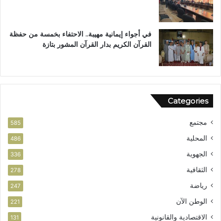
ئ
ي
في أجواء إيمانية مهيبة.. الاحتفاء بخمسة من حفظة
القرآن الكريم بدار القرآن المشور بتازة
Categories
مجتمع
585
المحلية
486
الجهوية
336
الثقافية
278
رياضة
247
الوطن الآن
221
الاقتصادية والقانونية
131