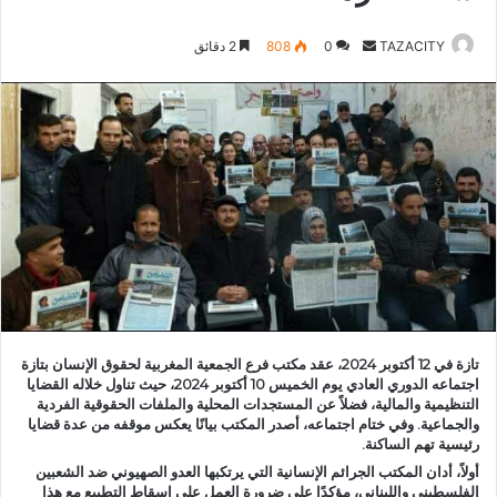
TAZACITY
أ
0
808
2 دقائق
ر
س
ل
ب
ر
ي
د
ا
إ
ل
ك
تازة في 12 أكتوبر 2024، عقد مكتب فرع الجمعية المغربية لحقوق الإنسان بتازة
ت
اجتماعه الدوري العادي يوم الخميس 10 أكتوبر 2024، حيث تناول خلاله القضايا
ر
التنظيمية والمالية، فضلاً عن المستجدات المحلية والملفات الحقوقية الفردية
و
والجماعية. وفي ختام اجتماعه، أصدر المكتب بيانًا يعكس موقفه من عدة قضايا
رئيسية تهم الساكنة.
ن
أولاً، أدان المكتب الجرائم الإنسانية التي يرتكبها العدو الصهيوني ضد الشعبين
ي
الفلسطيني واللبناني، مؤكدًا على ضرورة العمل على إسقاط التطبيع مع هذا