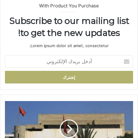
With Product You Purchase
Subscribe to our mailing list
to get the new updates!
Lorem ipsum dolor sit amet, consectetur.
أ
د
خ
ل
ب
ر
ي
د
ت
ك
أ
ا
ج
ل
ي
إ
ل
ل
ج