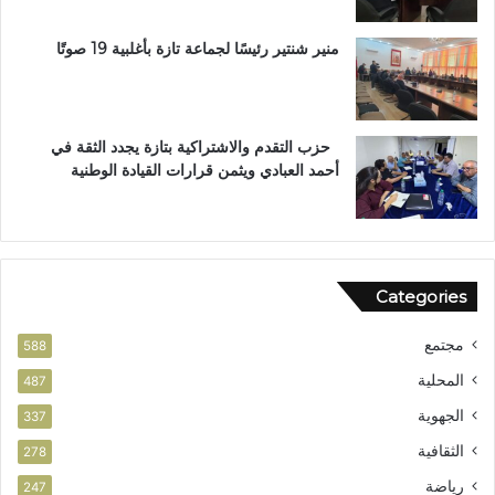
م
ا
منير شنتير رئيسًا لجماعة تازة بأغلبية 19 صوتًا
ل
ا
س
ت
حزب التقدم والاشتراكية بتازة يجدد الثقة في
ح
أحمد العبادي ويثمن قرارات القيادة الوطنية
ق
ا
ق
ا
ل
Categories
و
ط
مجتمع
ن
588
ي
المحلية
487
الجهوية
337
الثقافية
278
رياضة
247