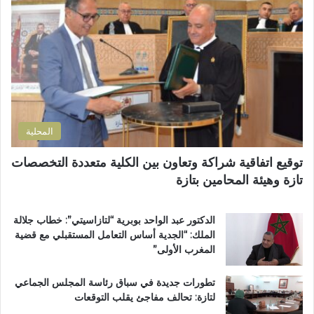
ل
إ
إ
ل
د
ك
ا
ت
ر
ر
ة
و
ا
ن
ل
ي
ت
المحلية
ر
ا
توقيع اتفاقية شراكة وتعاون بين الكلية متعددة التخصصات
ب
تازة وهيئة المحامين بتازة
ي
ة
ت
الدكتور عبد الواحد بوبرية “لتازاسيتي”: خطاب جلالة
ت
الملك: “الجدية أساس التعامل المستقبلي مع قضية
و
المغرب الأولى”
ج
ب
تطورات جديدة في سباق رئاسة المجلس الجماعي
و
لتازة: تحالف مفاجئ يقلب التوقعات
س
ا