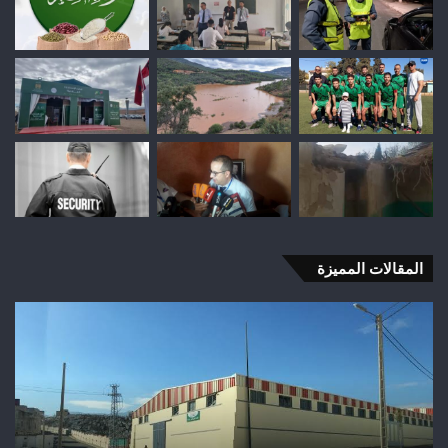
المقالات المميزة
وفاة
شخص
إثر
طعنة
بالسلاح
الأبيض
بوادي