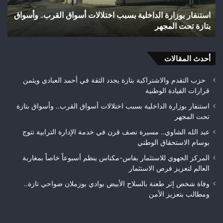
بوزملان
ر بوزارة الداخلية بسبب اختلالات أسواق القرب.. وأسواق
وفاة شخص إ
ضواحي
تحت المجهر
تازة.. ومطا
تازة..
ومطالب
بتعزيز
أحدث المقالات
الأمن
حزب التقدم والاشتراكية بتازة يجدد الثقة في أحمد العبادي ويثمن
قرارات القيادة الوطنية
استنفار بوزارة الداخلية بسبب اختلالات أسواق القرب.. وأسواق بتازة
تحت المجهر
عبد الله الشاوي.. مسيرة نصف قرن في خدمة الإدارة الترابية تتوج
بوسام الاستحقاق الوطني
المركز الجهوي للاستثمار بفاس-مكناس ينظم أسبوعاً خاصاً بمغاربة
العالم لتعزيز فرص الاستثمار
وفاة شخص إثر طعنة بالسلاح الأبيض بوادي بوزملان ضواحي تازة..
ومطالب بتعزيز الأمن