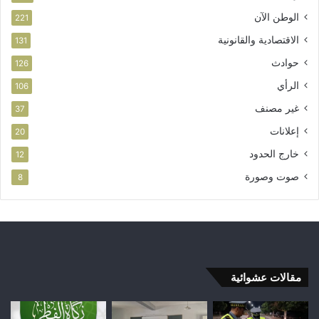
الوطن الآن
221
الاقتصادية والقانونية
131
حوادث
126
الرأي
106
غير مصنف
37
إعلانات
20
خارج الحدود
12
صوت وصورة
8
مقالات عشوائية