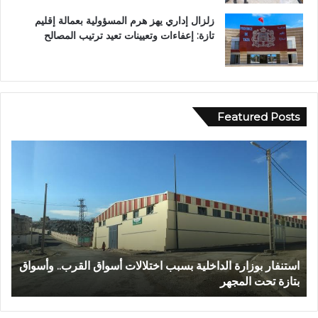
زلزال إداري يهز هرم المسؤولية بعمالة إقليم
تازة: إعفاءات وتعيينات تعيد ترتيب المصالح
Featured Posts
ع
ب
د
ا
ل
ل
ه
ا
الداخلية بسبب اختلالات أسواق القرب.. وأسواق
عبد الله الشاوي.. م
ل
هر
تتوج بوسام الاستحقا
ش
ا
و