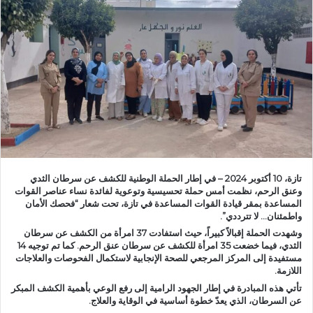
ب
ر
ي
د
ا
إ
ل
ك
ت
ر
تازة، 10 أكتوبر 2024 – في إطار الحملة الوطنية للكشف عن سرطان الثدي
و
وعنق الرحم، نظمت أمس حملة تحسيسية وتوعوية لفائدة نساء عناصر القوات
ن
المساعدة بمقر قيادة القوات المساعدة في تازة، تحت شعار “فحصك الأمان
واطمئنان… لا تترددي”.
ي
ا
وشهدت الحملة إقبالاً كبيراً، حيث استفادت 37 امرأة من الكشف عن سرطان
الثدي، فيما خضعت 35 امرأة للكشف عن سرطان عنق الرحم. كما تم توجيه 14
مستفيدة إلى المركز المرجعي للصحة الإنجابية لاستكمال الفحوصات والعلاجات
اللازمة.
تأتي هذه المبادرة في إطار الجهود الرامية إلى رفع الوعي بأهمية الكشف المبكر
عن السرطان، الذي يعدّ خطوة أساسية في الوقاية والعلاج.