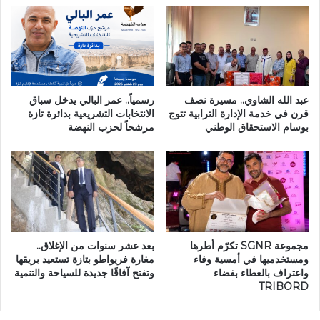
ة
ب
ت
ا
ا
ل
ز
م
ة
ر
ا
ف
عبد الله الشاوي.. مسيرة نصف
رسمياً.. عمر البالي يدخل سباق
ق
قرن في خدمة الإدارة الترابية تتوج
الانتخابات التشريعية بدائرة تازة
بوسام الاستحقاق الوطني
مرشحاً لحزب النهضة
ا
ل
ص
ح
ي
ة
ف
ي
مجموعة SGNR تكرّم أطرها
بعد عشر سنوات من الإغلاق..
ف
ومستخدميها في أمسية وفاء
مغارة فريواطو بتازة تستعيد بريقها
ر
واعتراف بالعطاء بفضاء
وتفتح آفاقًا جديدة للسياحة والتنمية
ع
TRIBORD
ي
ة