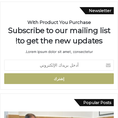
ي
.
Newsletter
.
م
With Product You Purchase
س
Subscribe to our mailing list
ي
ر
to get the new updates!
ة
ن
Lorem ipsum dolor sit amet, consectetur.
ص
ف
أ
ق
د
ر
خ
ن
ل
ف
ب
ي
ر
خ
ي
د
د
Popular Posts
م
ك
ة
ا
ا
ل