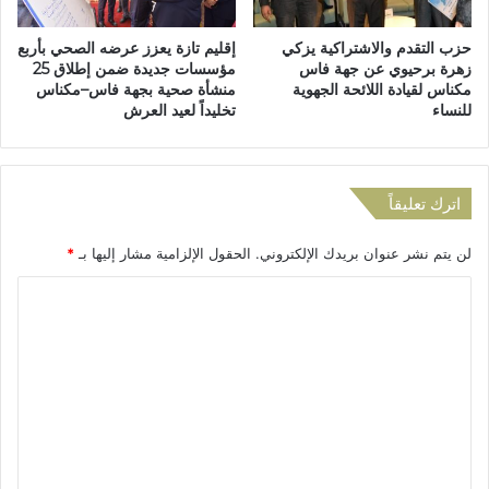
ا
-
س
م
حزب التقدم والاشتراكية يزكي
إقليم تازة يعزز عرضه الصحي بأربع
ت
ك
زهرة برحيوي عن جهة فاس
مؤسسات جديدة ضمن إطلاق 25
غ
ن
مكناس لقيادة اللائحة الجهوية
منشأة صحية بجهة فاس–مكناس
ل
ا
للنساء
تخليداً لعيد العرش
ا
س
ل
ا
ل
س
ل
ت
اترك تعليقاً
م
ع
ن
د
لن يتم نشر عنوان بريدك الإلكتروني.
الحقول الإلزامية مشار إليها بـ
*
ا
ا
ص
دً
ا
ب
ا
ل
ل
ل
ت
م
ع
و
س
ل
م
ي
ا
ل