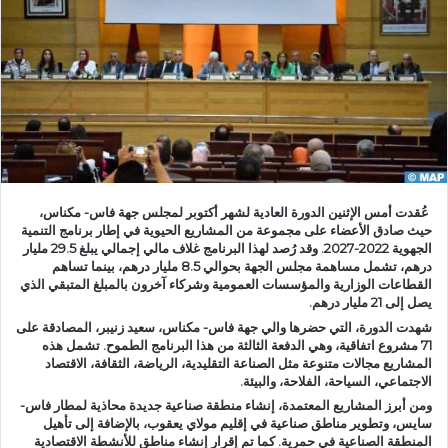
ر
ي
د
ا
إ
ل
ك
ت
ر
عُقدت أمس الإثنين الدورة العادية لشهر أكتوبر لمجلس جهة فاس- مكناس،
و
حيث صادق الأعضاء على مجموعة من المشاريع الحيوية في إطار برنامج التنمية
ن
الجهوية 2022-2027. وقد رُصد لهذا البرنامج غلاف مالي إجمالي يبلغ 29.5 مليار
درهم، تشمل مساهمة مجلس الجهة بحوالي 8.5 مليار درهم، بينما تساهم
ي
القطاعات الوزارية والمؤسسات العمومية وشركاء آخرون بالمبلغ المتبقي الذي
ا
يصل إلى 21 مليار درهم.
شهدت الدورة، التي حضرها والي جهة فاس- مكناس، سعيد زنيبر، المصادقة على
71 مشروع اتفاقية، وهي الدفعة الثالثة من هذا البرنامج الطموح. تشمل هذه
المشاريع مجالات متنوعة مثل الصناعة التقليدية، الرياضة، الثقافة، الاقتصاد
الاجتماعي، السياحة، الفلاحة، والبيئة.
ومن أبرز المشاريع المعتمدة، إنشاء منطقة صناعية جديدة محاذية لمطار فاس-
سايس، وتطوير مناطق صناعية في إقليم مولاي يعقوب، بالإضافة إلى تأهيل
المنطقة الصناعية في حمرية. كما تم إقرار إنشاء مناطق للأنشطة الاقتصادية