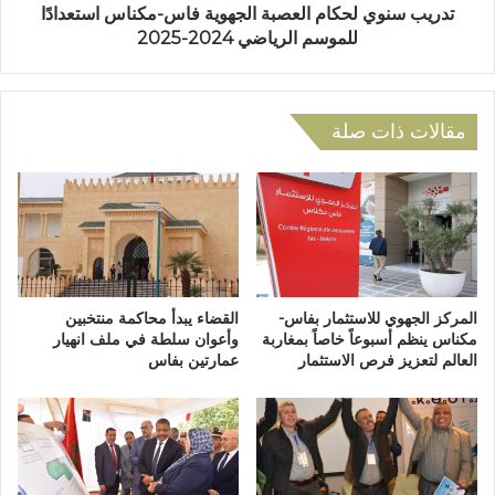
ا
ل
تدريب سنوي لحكام العصبة الجهوية فاس-مكناس استعدادًا
ل
ح
للموسم الرياضي 2024-2025
ج
ك
م
ا
ا
م
ع
ا
مقالات ذات صلة
ا
ل
ت
ع
ا
ص
ل
ب
م
ة
ح
ا
ل
ل
ي
ج
المركز الجهوي للاستثمار بفاس-
القضاء يبدأ محاكمة منتخبين
ة
ه
مكناس ينظم أسبوعاً خاصاً بمغاربة
وأعوان سلطة في ملف انهيار
:
العالم لتعزيز فرص الاستثمار
عمارتين بفاس
و
ف
ي
س
ة
ا
ف
د
ا
و
س