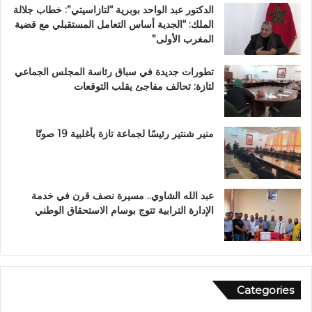
الدكتور عبد الواحد بوبرية “لتازاسيتي”: خطاب جلالة
.
الملك: “الجدية أساس التعامل المستقبلي مع قضية
.
المغرب الأولى”
و
م
تطورات جديدة في سباق رئاسة المجلس الجماعي
ط
لتازة: تحالف مفاجئ يقلب التوقعات
ا
ل
ب
ب
منير شنتير رئيسًا لجماعة تازة بأغلبية 19 صوتًا
ت
ع
ز
ي
عبد الله الشاوي.. مسيرة نصف قرن في خدمة
ز
الإدارة الترابية تتوج بوسام الاستحقاق الوطني
ا
ل
أ
م
ن
Categories