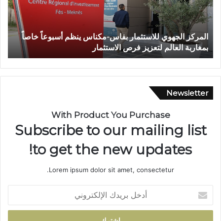
خ
ص
إ
 الجهوي للاستثمار بفاس-مكناس ينظم أسبوعاً خاصاً
وفاة شخص إ
ث
ة العالم لتعزيز فرص الاستثمار
تازة.. ومطا
ر
ط
ع
ن
ة
Newsletter
ب
ا
With Product You Purchase
ل
Subscribe to our mailing list
س
ل
to get the new updates!
ا
ح
Lorem ipsum dolor sit amet, consectetur.
ا
ل
أ
أ
د
ب
خ
ي