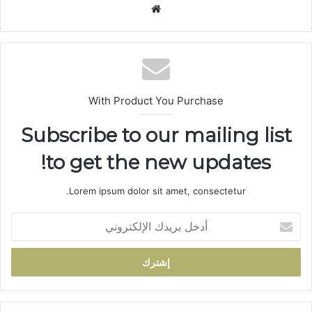
موق
ع
الوي
ب
With Product You Purchase
Subscribe to our mailing list
to get the new updates!
Lorem ipsum dolor sit amet, consectetur.
أ
د
خ
ل
ب
ر
ي