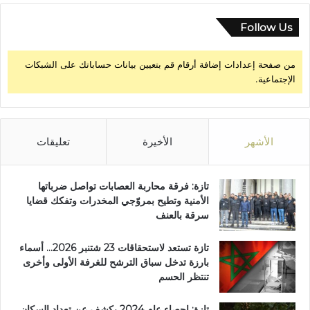
Follow Us
من صفحة إعدادات إضافة أرقام قم بتعيين بيانات حساباتك على الشبكات
الإجتماعية.
الأشهر
الأخيرة
تعليقات
تازة: فرقة محاربة العصابات تواصل ضرباتها
الأمنية وتطيح بمروّجي المخدرات وتفكك قضايا
سرقة بالعنف
تازة تستعد لاستحقاقات 23 شتنبر 2026… أسماء
بارزة تدخل سباق الترشح للغرفة الأولى وأخرى
تنتظر الحسم
تازة: إحصاء عام 2024 يكشف عن تعداد السكان