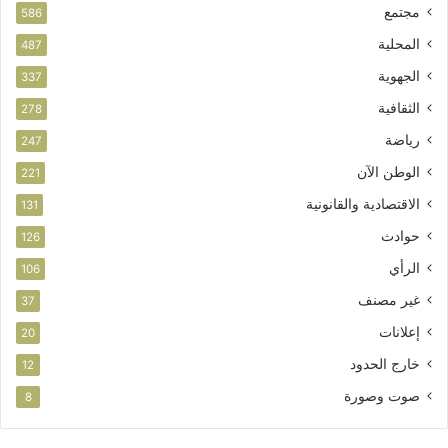
مجتمع
586
المحلية
487
الجهوية
337
الثقافية
278
رياضة
247
الوطن الآن
221
الاقتصادية والقانونية
131
حوادث
126
الرأي
106
غير مصنف
37
إعلانات
20
خارج الحدود
12
صوت وصورة
8