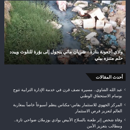
ادي
اختلالا
جعونة
تثير
تازة…
استياء
ريان
الساكنة
ائي
بعد
تحول
تهيئة
لى
شوارع
ؤرة
وأزقة
وادي اجعونة بتازة… شريان مائي يتحول إلى بؤرة للتلوث ويبدد
اختلا
تلوث
بمدينة
حلم متنزه بيئي
تازة
بدد
تازة..
لم
مطالب
نزه
بمراقبة
ئي
أحدث المقالات
جودة
الأشغال
قبل
عبد الله الشاوي.. مسيرة نصف قرن في خدمة الإدارة الترابية تتوج
التسلم
بوسام الاستحقاق الوطني
النهائي
المركز الجهوي للاستثمار بفاس-مكناس ينظم أسبوعاً خاصاً بمغاربة
العالم لتعزيز فرص الاستثمار
وفاة شخص إثر طعنة بالسلاح الأبيض بوادي بوزملان ضواحي تازة..
ومطالب بتعزيز الأمن